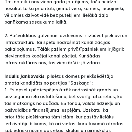
Tas noteikti nav viena gada jautājums, taču beidzot
nosakot to kā prioritāti, ņemot vērā, ka mēs, liepājnieki,
vēlamies dzīvot vidē bez putekļiem, lielākā daļa
panākama sasaukuma laikā.
2. Pašvaldības galvenais uzdevums ir izbūvēt piekļuvi un
infrastruktūru, lai spētu nodrošināt kanalizācijas
pakalpojumus. Tālāk pašiem privātīpašniekiem ir jāgrib
pievienoties kopējai kanalizācijai. Kur šādas
infrastruktūras nav, tas vienkārši ir jāizdara.
Indulis Jankovskis
, pilsētas domes priekšsēdētāja
amata kandidāts no partijas "Saskaņa":
1. Es apsolu pēc iespējas ātrāk nodrošināt grants un
bezseguma ielu asfaltēšanu, bet svarīgi atcerēties, ka
tas ir atkarīgs no dažādu ES fondu, valsts līdzekļu un
pašvaldības finansējuma iespējām. Uzskatu, ka
prioritāte piešķirama tām ielām, kur pastāv lielāks
iedzīvotāju blīvums, kā arī vietas, kuru tuvumā atrodas
sabiedriski nozīmīgas ēkas, skolas un pirmskolas