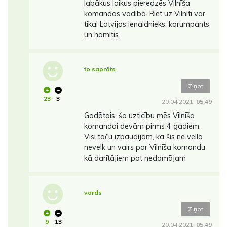
labākus laikus pieredzēs Vilnīša
komandas vadībā. Riet uz Vilnīti var
tikai Latvijas ienaidnieks, korumpants
un homītis.
to saprāts
Ziņot
23
3
20.04.2021.
05:49
Godātais, šo uzticību mēs Vilnīša
komandai devām pirms 4 gadiem.
Visi taču izbaudījām, ka šis ne vella
nevelk un vairs par Vilnīša komandu
kā darītājiem pat nedomājam
vards
Ziņot
9
13
20.04.2021.
05:49