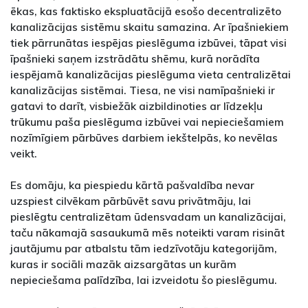
ēkas, kas faktisko ekspluatācijā esošo decentralizēto
kanalizācijas sistēmu skaitu samazina. Ar īpašniekiem
tiek pārrunātas iespējas pieslēguma izbūvei, tāpat visi
īpašnieki saņem izstrādātu shēmu, kurā norādīta
iespējamā kanalizācijas pieslēguma vieta centralizētai
kanalizācijas sistēmai. Tiesa, ne visi namīpašnieki ir
gatavi to darīt, visbiežāk aizbildinoties ar līdzekļu
trūkumu paša pieslēguma izbūvei vai nepieciešamiem
nozīmīgiem pārbūves darbiem iekštelpās, ko nevēlas
veikt.
Es domāju, ka piespiedu kārtā pašvaldība nevar
uzspiest cilvēkam pārbūvēt savu privātmāju, lai
pieslēgtu centralizētam ūdensvadam un kanalizācijai,
taču nākamajā sasaukumā mēs noteikti varam risināt
jautājumu par atbalstu tām iedzīvotāju kategorijām,
kuras ir sociāli mazāk aizsargātas un kurām
nepieciešama palīdzība, lai izveidotu šo pieslēgumu.