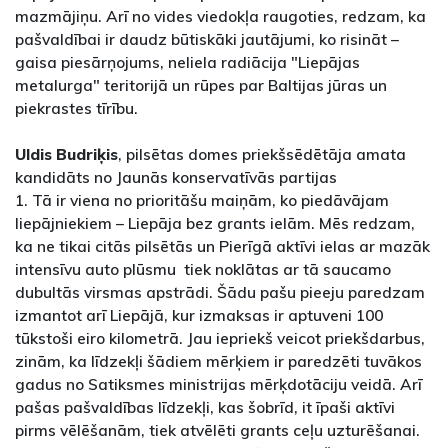
mazmājiņu. Arī no vides viedokļa raugoties, redzam, ka
pašvaldībai ir daudz būtiskāki jautājumi, ko risināt –
gaisa piesārņojums, neliela radiācija "Liepājas
metalurga" teritorijā un rūpes par Baltijas jūras un
piekrastes tīrību.
Uldis Budriķis
, pilsētas domes priekšsēdētāja amata
kandidāts no Jaunās konservatīvās partijas
1. Tā ir viena no prioritāšu maiņām, ko piedāvājam
liepājniekiem – Liepāja bez grants ielām. Mēs redzam,
ka ne tikai citās pilsētās un Pierīgā aktīvi ielas ar mazāk
intensīvu auto plūsmu tiek noklātas ar tā saucamo
dubultās virsmas apstrādi. Šādu pašu pieeju paredzam
izmantot arī Liepājā, kur izmaksas ir aptuveni 100
tūkstoši eiro kilometrā. Jau iepriekš veicot priekšdarbus,
zinām, ka līdzekļi šādiem mērķiem ir paredzēti tuvākos
gadus no Satiksmes ministrijas mērķdotāciju veidā. Arī
pašas pašvaldības līdzekļi, kas šobrīd, it īpaši aktīvi
pirms vēlēšanām, tiek atvēlēti grants ceļu uzturēšanai.