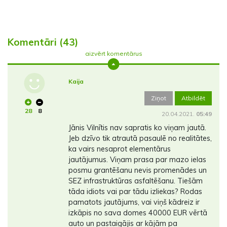
Komentāri (43)
aizvērt komentārus
Kaija
Ziņot
Atbildēt
28
8
20.04.2021.
05:49
Jānis Vilnītis nav sapratis ko viņam jautā.
Jeb dzīvo tik atrautā pasaulē no realitātes,
ka vairs nesaprot elementārus
jautājumus. Viņam prasa par mazo ielas
posmu grantēšanu nevis promenādes un
SEZ infrastruktūras asfaltēšanu. Tiešām
tāda idiots vai par tādu izliekas? Rodas
pamatots jautājums, vai viņš kādreiz ir
izkāpis no sava domes 40000 EUR vērtā
auto un pastaigājis ar kājām pa