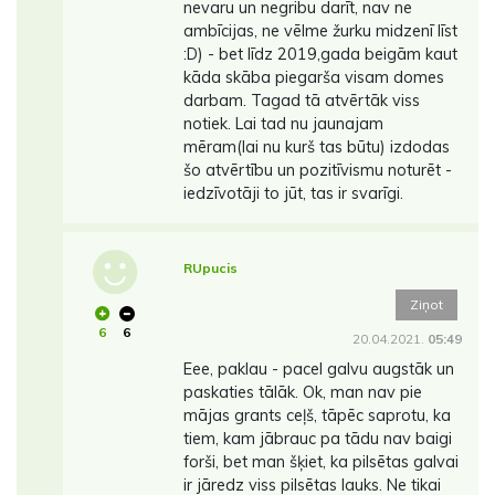
nevaru un negribu darīt, nav ne
ambīcijas, ne vēlme žurku midzenī līst
:D) - bet līdz 2019,gada beigām kaut
kāda skāba piegarša visam domes
darbam. Tagad tā atvērtāk viss
notiek. Lai tad nu jaunajam
mēram(lai nu kurš tas būtu) izdodas
šo atvērtību un pozitīvismu noturēt -
iedzīvotāji to jūt, tas ir svarīgi.
RUpucis
Ziņot
6
6
20.04.2021.
05:49
Eee, paklau - pacel galvu augstāk un
paskaties tālāk. Ok, man nav pie
mājas grants ceļš, tāpēc saprotu, ka
tiem, kam jābrauc pa tādu nav baigi
forši, bet man šķiet, ka pilsētas galvai
ir jāredz viss pilsētas lauks. Ne tikai