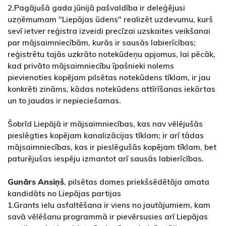
2.Pagājušā gada jūnijā pašvaldība ir deleģējusi
uzņēmumam "Liepājas ūdens" realizēt uzdevumu, kurš
sevī ietver reģistra izveidi precīzai uzskaites veikšanai
par mājsaimniecībām, kurās ir sausās labierīcības;
reģistrētu tajās uzkrāto notekūdeņu apjomus, lai pēcāk,
kad privāto mājsaimniecību īpašnieki nolems
pievienoties kopējam pilsētas notekūdens tīklam, ir jau
konkrēti zināms, kādas notekūdens attīrīšanas iekārtas
un to jaudas ir nepieciešamas.
Šobrīd Liepājā ir mājsaimniecības, kas nav vēlējušās
pieslēgties kopējam kanalizācijas tīklam; ir arī tādas
mājsaimniecības, kas ir pieslēgušās kopējam tīklam, bet
paturējušas iespēju izmantot arī sausās labierīcības.
Gunārs Ansiņš
, pilsētas domes priekšsēdētāja amata
kandidāts no Liepājas partijas
1.Grants ielu asfaltēšana ir viens no jautājumiem, kam
savā vēlēšanu programmā ir pievērsusies arī Liepājas