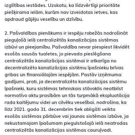
izglītības iestādes. Uzskatu, ka līdzvērtīgi prioritāte
piešķirama ielām, kurām nav izveidotas ietves, kas
apdraud gājēju veselību un dzīvību.
2. Pašvaldības pienākums ir iespēju robežās nodrošināt
pieguļošā ielā centralizētās kanalizācijas sistēmas
izbūvi un pieejamību. Pašvaldība nevar piespiest likvidēt
esošās sausās tualetes, jo pievada pieslēgšana
centralizētās kanalizācijas sistēmai ir atkarīga no
decentralizēto kanalizācijas sistēmu īpašnieku brīvas
gribas un finansiālajām iespējām. Pastāv izņēmuma
gadījumi, proti, ja decentralizēto kanalizācijas sistēmu
īpašnieki, kuru sistēmas tehniskais stāvoklis neatbilst
normatīvo aktu prasībām un tās turpmākā ekspluatācija
rada kaitējumu videi un cilvēku veselībai, nodrošina, ka
līdz 2021. gada 31. decembrim tiek obligāti veikta
esošās sistēmas pārbūve vai jaunas sistēmas izbūve, ja
nekustamajam īpašumam piegulstošajā ielā neatrodas
centralizētās kanalizācijas sistēmas cauruļvadi.