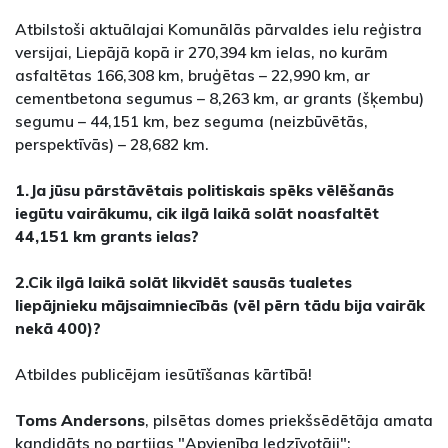
Atbilstoši aktuālajai Komunālās pārvaldes ielu reģistra
versijai, Liepājā kopā ir 270,394 km ielas, no kurām
asfaltētas 166,308 km, bruģētas – 22,990 km, ar
cementbetona segumus – 8,263 km, ar grants (šķembu)
segumu – 44,151 km, bez seguma (neizbūvētās,
perspektīvās) – 28,682 km.
1.Ja jūsu pārstāvētais politiskais spēks vēlēšanās
iegūtu vairākumu, cik ilgā laikā solāt noasfaltēt
44,151 km grants ielas?
2.Cik ilgā laikā solāt likvidēt sausās tualetes
liepājnieku mājsaimniecībās (vēl pērn tādu bija vairāk
nekā 400)?
Atbildes publicējam iesūtīšanas kārtībā!
Toms Andersons
, pilsētas domes priekšsēdētāja amata
kandidāts no partijas "Apvienība Iedzīvotāji":