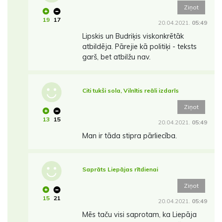
Ziņot
19
17
20.04.2021.
05:49
Lipskis un Budriķis viskonkrētāk
atbildēja. Pārejie kā politiķi - teksts
garš, bet atbilžu nav.
Citi tukši sola, Vilnītis reāli izdarīs
Ziņot
13
15
20.04.2021.
05:49
Man ir tāda stipra pārliecība.
Saprāts Liepājas rītdienai
Ziņot
15
21
20.04.2021.
05:49
Mēs taču visi saprotam, ka Liepāja