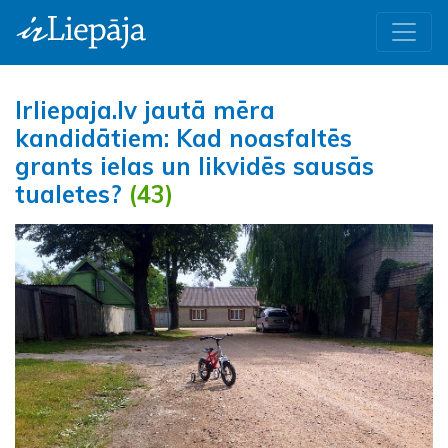
Irliepaja.lv jautā mēra
kandidātiem: Kad noasfaltēs
grants ielas un likvidēs sausās
tualetes?
(43)