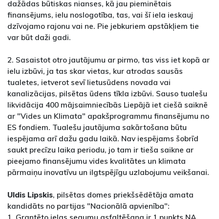
dažādas būtiskas nianses, kā jau pieminētais
finansējums, ielu noslogotība, tas, vai šī iela ieskauj
dzīvojamo rajonu vai ne. Pie jebkuriem apstākļiem tie
var būt daži gadi.
2. Sasaistot otro jautājumu ar pirmo, tas viss iet kopā ar
ielu izbūvi, ja tas skar vietas, kur atrodas sausās
tualetes, ietverot sevī lietusūdens novada vai
kanalizācijas, pilsētas ūdens tīkla izbūvi. Sauso tualešu
likvidācija 400 mājsaimniecībās Liepājā iet ciešā saiknē
ar "Vides un Klimata" apakšprogrammu finansējumu no
ES fondiem. Tualešu jautājuma sakārtošana būtu
iespējama arī dažu gadu laikā. Nav iespējams šobrīd
saukt precīzu laika periodu, jo tam ir tieša saikne ar
pieejamo finansējumu vides kvalitātes un klimata
pārmaiņu inovatīvu un ilgtspējīgu uzlabojumu veikšanai.
Uldis Lipskis
, pilsētas domes priekšsēdētāja amata
kandidāts no partijas "Nacionālā apvienība":
1. Grantēto ielas segumu asfaltēšana ir 1.punkts NA