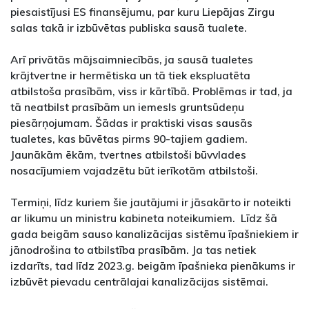
piesaistījusi ES finansējumu, par kuru Liepājas Zirgu
salas takā ir izbūvētas publiska sausā tualete.
Arī privātās mājsaimniecībās, ja sausā tualetes
krājtvertne ir hermētiska un tā tiek ekspluatēta
atbilstoša prasībām, viss ir kārtībā. Problēmas ir tad, ja
tā neatbilst prasībām un iemesls gruntsūdeņu
piesārņojumam. Šādas ir praktiski visas sausās
tualetes, kas būvētas pirms 90-tajiem gadiem.
Jaunākām ēkām, tvertnes atbilstoši būvvlades
nosacījumiem vajadzētu būt ierīkotām atbilstoši.
Termiņi, līdz kuriem šie jautājumi ir jāsakārto ir noteikti
ar likumu un ministru kabineta noteikumiem. Līdz šā
gada beigām sauso kanalizācijas sistēmu īpašniekiem ir
jānodrošina to atbilstība prasībām. Ja tas netiek
izdarīts, tad līdz 2023.g. beigām īpašnieka pienākums ir
izbūvēt pievadu centrālajai kanalizācijas sistēmai.