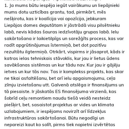
1. Ja mums būtu iespēja iegūt vairākumu un liepājnieki
mums dotu uzticības grantu, tad, pirmkārt, mēs
nešķirotu, kas ir koalīcija vai opozīcija, jebkuram
Liepājas domes deputātam ir jāstrādā visu pilsētnieku
labā, nevis kādas šauras iedzīvotāju grupas labā. Ielu
sakārtošana ir laikietilpīgs un sarežģīts process, kas var
radīt apgrūtinājumus īstermiņā, bet dot pozitīvu
rezultātu ilgtermiņā. Otrkārt, vispirms ir jāsaprot, kāds ir
katras ielas tehniskais stāvoklis, kur jau ir lietus ūdens
savākšanas sistēmas un kur tādu nav. Kur jau ir gājēju
ietves un kur tās nav. Tas ir komplekss projekts, kas skar
ne tikai asfaltēšanu, bet arī ielu apgaismojumu, ceļa
zīmju izvietošanu utt. Galvenā atslēga ir finansējums un
tā piesaiste. Ir jāskatās ES finansējuma virzienā, kas
šobrīd ceļu remontiem naudu tiešā veidā nesteidz
piešķirt, bet, sasaistot projektus ar vides un klimata
uzlabojumiem, ir iespējams novirzīt arī līdzekļus
infrastruktūras sakārtošanai. Būtu negodīgi un
nepareizi kaut ko solīt, pirms tiek nopietni izvērtētas