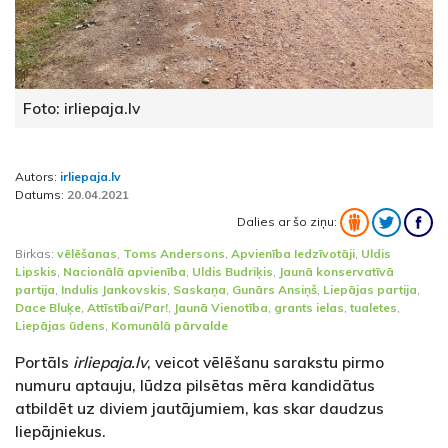
Foto: irliepaja.lv
Autors:
irliepaja.lv
Datums:
20.04.2021
Dalies ar šo ziņu:
Birkas:
vēlēšanas
,
Toms Andersons
,
Apvienība Iedzīvotāji
,
Uldis
Lipskis
,
Nacionālā apvienība
,
Uldis Budriķis
,
Jaunā konservatīvā
partija
,
Indulis Jankovskis
,
Saskaņa
,
Gunārs Ansiņš
,
Liepājas partija
,
Dace Bluķe
,
Attīstībai/Par!
,
Jaunā Vienotība
,
grants ielas
,
tualetes
,
Liepājas ūdens
,
Komunālā pārvalde
Portāls
irliepaja.lv
, veicot vēlēšanu sarakstu pirmo
numuru aptauju, lūdza pilsētas mēra kandidātus
atbildēt uz diviem jautājumiem, kas skar daudzus
liepājniekus.