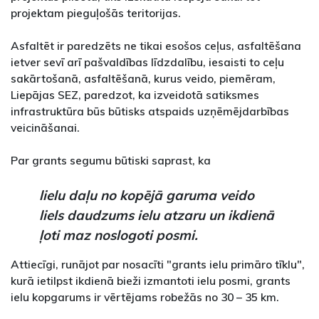
projektam pieguļošās teritorijas.
Asfaltēt ir paredzēts ne tikai esošos ceļus, asfaltēšana
ietver sevī arī pašvaldības līdzdalību, iesaisti to ceļu
sakārtošanā, asfaltēšanā, kurus veido, piemēram,
Liepājas SEZ, paredzot, ka izveidotā satiksmes
infrastruktūra būs būtisks atspaids uzņēmējdarbības
veicināšanai.
Par grants segumu būtiski saprast, ka
lielu daļu no kopējā garuma veido
liels daudzums ielu atzaru un ikdienā
ļoti maz noslogoti posmi.
Attiecīgi, runājot par nosacīti "grants ielu primāro tīklu",
kurā ietilpst ikdienā bieži izmantoti ielu posmi, grants
ielu kopgarums ir vērtējams robežās no 30 – 35 km.