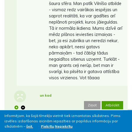
šaura sfēra. Man patīk Vilnīša atbilde
- vismaz redz vairākas iespējas un
saprot realitāti, ka var gadīties arī
neplānoti projekti, kuros jāieguldas.
Tā ir normāla ikdiena. Mums dzīvē arī
mēdz plānos ieviesties izmaiņas -
bet, ja esi zubrilka un neredzi nekur,
neko apkārt, neesi gatavs
pārmaiņām - tad čābīgi tādus
negaidītos sitienus uzņemt. Turklāt -
man grants ceļi nerūp, bet man ir
svarīgi, ka pilsēta ir gatava attīstība
visos virzienos. Vot tāaaa
un kad
Ziņot
Atbildēt
6
0
20.04.2021.
05:54
Informējam, ka šajā tīmekļa vietnē tiek izmantotas sīkdatnes. Pirms
izvēles izdarīšanas aicinām iepazīties ar papildus informāciju par
F.Grīniņa iela tiks pie normālām ietvēm?
sīkdatnēm –
šeit.
Piekrītu
Nepiekrītu
Kāpēc tikai Tosmares ielas mazs posms