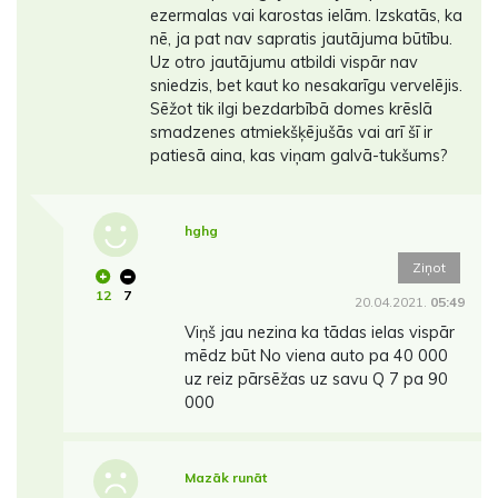
ezermalas vai karostas ielām. Izskatās, ka
nē, ja pat nav sapratis jautājuma būtību.
Uz otro jautājumu atbildi vispār nav
sniedzis, bet kaut ko nesakarīgu vervelējis.
Sēžot tik ilgi bezdarbībā domes krēslā
smadzenes atmiekšķējušās vai arī šī ir
patiesā aina, kas viņam galvā-tukšums?
hghg
Ziņot
12
7
20.04.2021.
05:49
Viņš jau nezina ka tādas ielas vispār
mēdz būt No viena auto pa 40 000
uz reiz pārsēžas uz savu Q 7 pa 90
000
Mazāk runāt