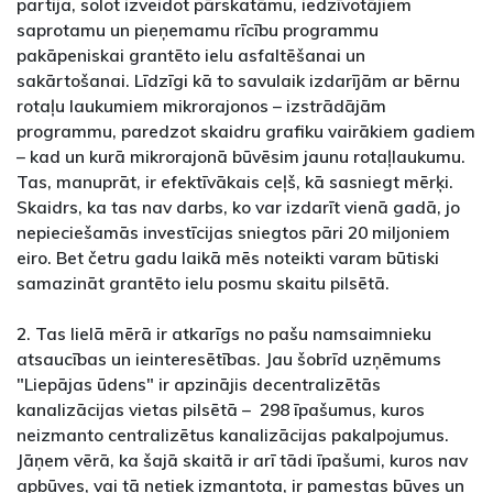
partija, solot izveidot pārskatāmu, iedzīvotājiem
saprotamu un pieņemamu rīcību programmu
pakāpeniskai grantēto ielu asfaltēšanai un
sakārtošanai. Līdzīgi kā to savulaik izdarījām ar bērnu
rotaļu laukumiem mikrorajonos – izstrādājām
programmu, paredzot skaidru grafiku vairākiem gadiem
– kad un kurā mikrorajonā būvēsim jaunu rotaļlaukumu.
Tas, manuprāt, ir efektīvākais ceļš, kā sasniegt mērķi.
Skaidrs, ka tas nav darbs, ko var izdarīt vienā gadā, jo
nepieciešamās investīcijas sniegtos pāri 20 miljoniem
eiro. Bet četru gadu laikā mēs noteikti varam būtiski
samazināt grantēto ielu posmu skaitu pilsētā.
2. Tas lielā mērā ir atkarīgs no pašu namsaimnieku
atsaucības un ieinteresētības. Jau šobrīd uzņēmums
"Liepājas ūdens" ir apzinājis decentralizētās
kanalizācijas vietas pilsētā – 298 īpašumus, kuros
neizmanto centralizētus kanalizācijas pakalpojumus.
Jāņem vērā, ka šajā skaitā ir arī tādi īpašumi, kuros nav
apbūves, vai tā netiek izmantota, ir pamestas būves un