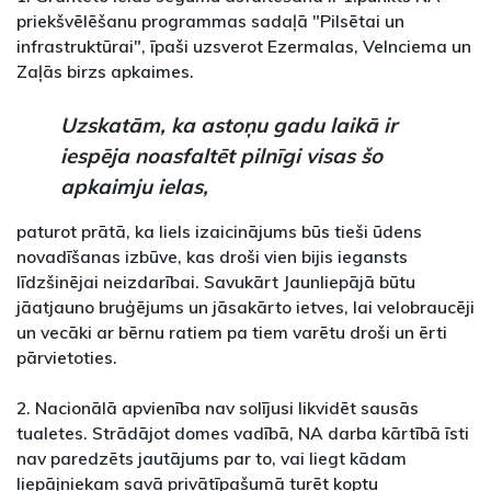
priekšvēlēšanu programmas sadaļā "Pilsētai un
infrastruktūrai", īpaši uzsverot Ezermalas, Velnciema un
Zaļās birzs apkaimes.
Uzskatām, ka astoņu gadu laikā ir
iespēja noasfaltēt pilnīgi visas šo
apkaimju ielas,
paturot prātā, ka liels izaicinājums būs tieši ūdens
novadīšanas izbūve, kas droši vien bijis iegansts
līdzšinējai neizdarībai. Savukārt Jaunliepājā būtu
jāatjauno bruģējums un jāsakārto ietves, lai velobraucēji
un vecāki ar bērnu ratiem pa tiem varētu droši un ērti
pārvietoties.
2. Nacionālā apvienība nav solījusi likvidēt sausās
tualetes. Strādājot domes vadībā, NA darba kārtībā īsti
nav paredzēts jautājums par to, vai liegt kādam
liepājniekam savā privātīpašumā turēt koptu