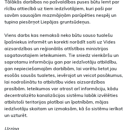
Tālākās darbības no pašvaldības puses būtu lemt par
rīcību attiecībā uz tiem iedzīvotājiem, kuri paši par
savām sausajām mazmājiņām parūpēties nespēj un
tupina piesārņot Liepājas gruntsūdeņus.
Viens darbs kas nemaksā neko būtu sauso tualešu
īpašniekus informēt un korekti norādīt saiti uz Vides
aizsardzības un reģionālās attīstības ministrijas
sagatavotajiem ieteikumiem. Tie sniedz vienkāršu un
saprotamu informāciju gan par iedzīvotāju atbildību,
gan nepieciešamajām darbībām, lai varētu lietot jau
esošās sausās tualetes, ievērojot un veicot pasākumus,
lai nodrošinātu to atbilstību vides aizsardzības
prasībām. Ieteikumos var atrast arī informāciju, kādu
decentralizēto kanalizācijas sistēmu labāk izvēlēties
atbilstoši teritorijas platībai un īpatnībām, mājas
iedzīvotāju skaitam un izmaksām, kā šo sistēmu ierīkot
un uzturēt.
Uzziņa