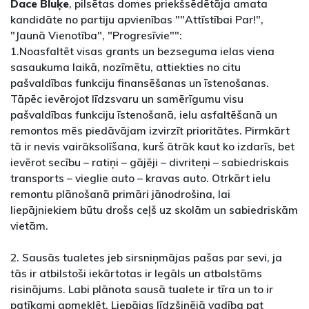
Dace Bluķe
, pilsētas domes priekšsēdētāja amata
kandidāte no partiju apvienības ""Attīstībai Par!",
"Jaunā Vienotība", "Progresīvie"":
1.Noasfaltēt visas grants un bezseguma ielas viena
sasaukuma laikā, nozīmētu, attiekties no citu
pašvaldības funkciju finansēšanas un īstenošanas.
Tāpēc ievērojot līdzsvaru un samērīgumu visu
pašvaldības funkciju īstenošanā, ielu asfaltēšanā un
remontos mēs piedāvājam izvirzīt prioritātes. Pirmkārt
tā ir nevis vairāksolīšana, kurš ātrāk kaut ko izdarīs, bet
ievērot secību – ratiņi – gājēji – divriteņi – sabiedriskais
transports – vieglie auto – kravas auto. Otrkārt ielu
remontu plānošanā primāri jānodrošina, lai
liepājniekiem būtu drošs ceļš uz skolām un sabiedriskām
vietām.
2. Sausās tualetes jeb sirsniņmājas pašas par sevi, ja
tās ir atbilstoši iekārtotas ir legāls un atbalstāms
risinājums. Labi plānota sausā tualete ir tīra un to ir
patīkami apmeklēt. Liepājas līdzšinējā vadība pat