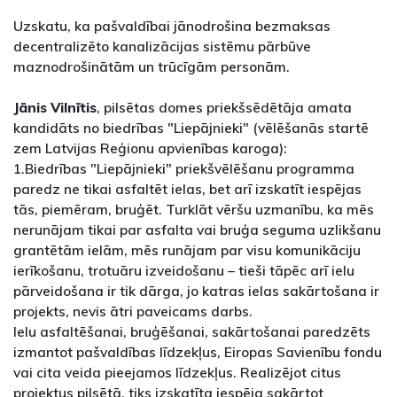
Uzskatu, ka pašvaldībai jānodrošina bezmaksas
decentralizēto kanalizācijas sistēmu pārbūve
maznodrošinātām un trūcīgām personām.
Jānis Vilnītis
, pilsētas domes priekšsēdētāja amata
kandidāts no biedrības "Liepājnieki" (vēlēšanās startē
zem Latvijas Reģionu apvienības karoga):
1.Biedrības "Liepājnieki" priekšvēlēšanu programma
paredz ne tikai asfaltēt ielas, bet arī izskatīt iespējas
tās, piemēram, bruģēt. Turklāt vēršu uzmanību, ka mēs
nerunājam tikai par asfalta vai bruģa seguma uzlikšanu
grantētām ielām, mēs runājam par visu komunikāciju
ierīkošanu, trotuāru izveidošanu – tieši tāpēc arī ielu
pārveidošana ir tik dārga, jo katras ielas sakārtošana ir
projekts, nevis ātri paveicams darbs.
Ielu asfaltēšanai, bruģēšanai, sakārtošanai paredzēts
izmantot pašvaldības līdzekļus, Eiropas Savienību fondu
vai cita veida pieejamos līdzekļus. Realizējot citus
projektus pilsētā, tiks izskatīta iespēja sakārtot