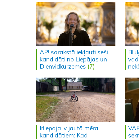
AP! sarakstā iekļauti seši
Bluķ
kandidāti no Liepājas un
vadl
Dienvidkurzemes
(7)
nek
Irliepaja.lv jautā mēra
VAR
kandidātiem: Kad
sekr