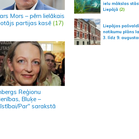
ielu mākslas stās
Liepājā
(2)
rs Mors – pērn lielākais
dotājs partijas kasē
(17)
Liepājas pašvald
notikumu plāns l
3. līdz 9. august
nbergs Reģionu
ienības, Bluķe –
īstībai/Par" sarakstā