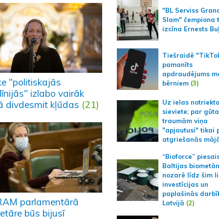
"BL Serviss Gran
Slam" čempiona t
izcīna Ernests Bu
Tiešraidē "TikTo
pamanīts
apdraudējums m
e "politiskajās
bērniem
(3)
īnijās" izlabo vairāk
Uz ielas notriekt
ā divdesmit kļūdas
(21)
sieviete; par gūt
traumām viņa
"apjautusi" tikai 
atgriešanās māj
“Bioforce” piesai
Baltijas biometā
nozarē līdz šim l
investīcijas un
paplašinās darbī
AM parlamentārā
Latvijā
(2)
etāre būs bijusī