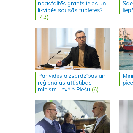
noasfaltēs grants ielas un
Sae
likvidēs sausās tualetes?
lie
(43)
Par vides aizsardzības un
Mini
reģionālās attīstības
pie
ministru ievēlē Plešu
(6)