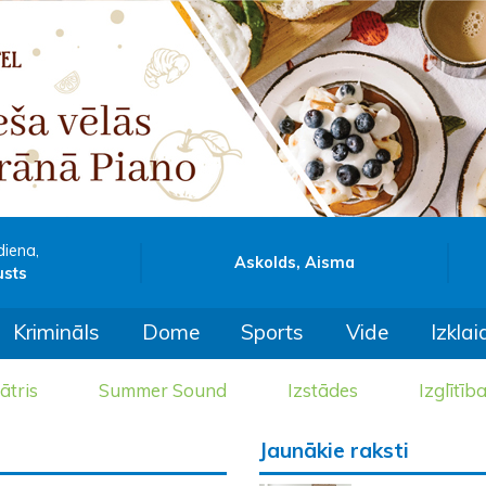
diena,
Askolds, Aisma
usts
Krimināls
Dome
Sports
Vide
Izklai
ātris
Summer Sound
Izstādes
Izglītīb
Jaunākie raksti