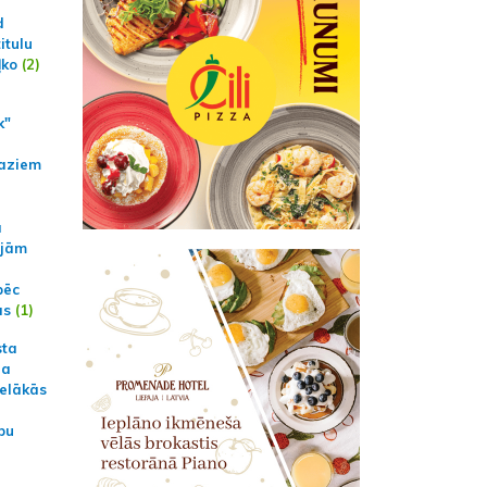
d
itulu
ļko
(2)
k"
aziem
a
ajām
pēc
ās
(1)
sta
na
ielākās
bu