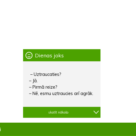
Dienas joks
– Uztraucaties?
– Jā.
– Pirmā reize?
– Nē, esmu uztraucies arī agrāk.
skatīt nākošo
i