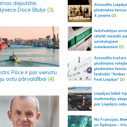
imas deputāte,
Aizvadīts Liepāj
pājniece Dace Bluķe
(3)
pludmales tenisa
4. posms
(2)
Iedzīvotājus aici
izteikt viedokli p
saistošajiem
noteikumiem
(2)
Aizvadīts trešais
pludmales volejb
pludmales tenisa
strs Pūce ir par vienotu
festivāls "Amber
eju ostu pārvaldībai
(4)
Fest Liepāja"
(2)
Liepājas bākā to
multimediju ekspo
par Liepājas ostu
No Francijas, Me
un Spānijas – trīs