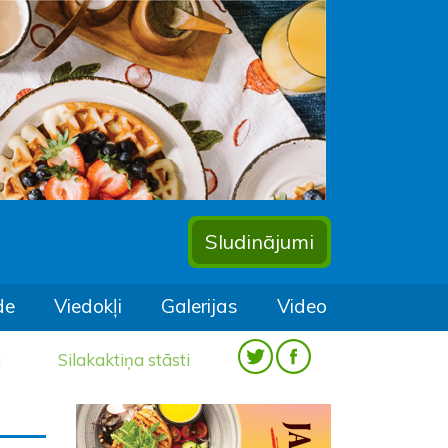
Sludinājumi
de
Viedokļi
Galerijas
Video
a
Silakaktiņa stāsti