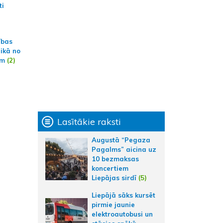
ti
ības
aikā no
am
(2)
Lasītākie raksti
Augustā “Pegaza
Pagalms” aicina uz
10 bezmaksas
koncertiem
Liepājas sirdī
(5)
Liepājā sāks kursēt
pirmie jaunie
elektroautobusi un