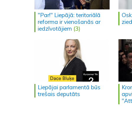
"Par!" Liepājā: teritoriālā
Oska
reforma ir vienošanās ar
zie
iedzīvotājiem
(3)
Liepājai parlamentā būs
Kro
trešais deputāts
apv
"Att