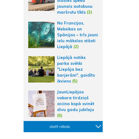
stāsies spēkā
jaunais autobusu
maršrutu tīkls
(3)
No Francijas,
Meksikas un
Spānijas – trīs jauni
ielu mākslas stāsti
Liepājā
(2)
Liepājā notiks
parka svētki
"Liepāja bez
barjerām", gaidīts
ikviens
(5)
JaunLiepājas
vakara tirdziņš
aicina kopā svinēt
divu gadu jubileju
(5)
skatīt nākošo