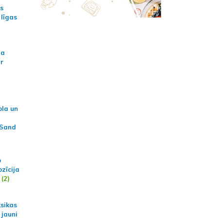
as
 līgas
na
ar
ola un
 Sand
p
zīcija
(2)
ksikas
 jauni