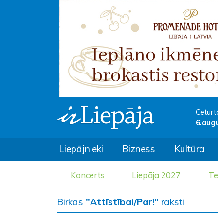
Ceturt
6.aug
Liepājnieki
Bizness
Kultūra
Koncerts
Liepāja 2027
Te
Birkas
"Attīstībai/Par!"
raksti