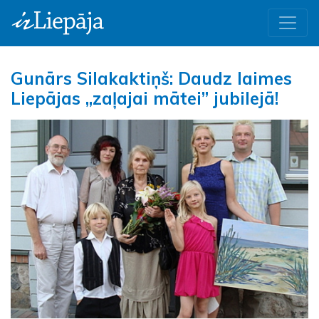
Gunārs Silakaktiņš: Daudz laimes
Liepājas „zaļajai mātei” jubilejā!