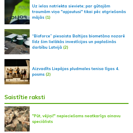
Uz ielas notriekta sieviete; par gūtajām
traumām viņa "apjautusi" tikai pēc atgriešanās
mājās
(1)
“Bioforce” piesaista Baltijas biometāna nozarē
līdz šim lielākās investīcijas un paplašinās
darbību Latvijā
(2)
Aizvadīts Liepājas pludmales tenisa līgas 4.
posms
(2)
Saistītie raksti
"Pūt, vējiņi!" nepieciešams neatkarīgs ainavu
speciālists