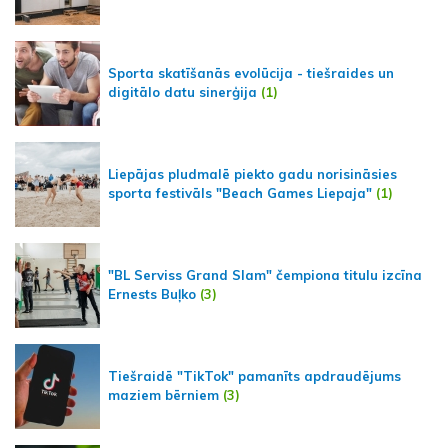
Sporta skatīšanās evolūcija - tiešraides un
digitālo datu sinerģija
(1)
Liepājas pludmalē piekto gadu norisināsies
sporta festivāls "Beach Games Liepaja"
(1)
"BL Serviss Grand Slam" čempiona titulu izcīna
Ernests Buļko
(3)
Tiešraidē "TikTok" pamanīts apdraudējums
maziem bērniem
(3)