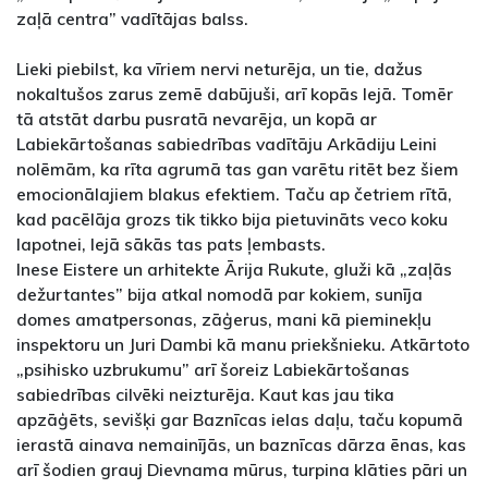
zaļā centra” vadītājas balss.
Lieki piebilst, ka vīriem nervi neturēja, un tie, dažus
nokaltušos zarus zemē dabūjuši, arī kopās lejā. Tomēr
tā atstāt darbu pusratā nevarēja, un kopā ar
Labiekārtošanas sabiedrības vadītāju Arkādiju Leini
nolēmām, ka rīta agrumā tas gan varētu ritēt bez šiem
emocionālajiem blakus efektiem. Taču ap četriem rītā,
kad pacēlāja grozs tik tikko bija pietuvināts veco koku
lapotnei, lejā sākās tas pats ļembasts.
Inese Eistere un arhitekte Ārija Rukute, gluži kā „zaļās
dežurtantes” bija atkal nomodā par kokiem, sunīja
domes amatpersonas, zāģerus, mani kā pieminekļu
inspektoru un Juri Dambi kā manu priekšnieku. Atkārtoto
„psihisko uzbrukumu” arī šoreiz Labiekārtošanas
sabiedrības cilvēki neizturēja. Kaut kas jau tika
apzāģēts, sevišķi gar Baznīcas ielas daļu, taču kopumā
ierastā ainava nemainījās, un baznīcas dārza ēnas, kas
arī šodien grauj Dievnama mūrus, turpina klāties pāri un