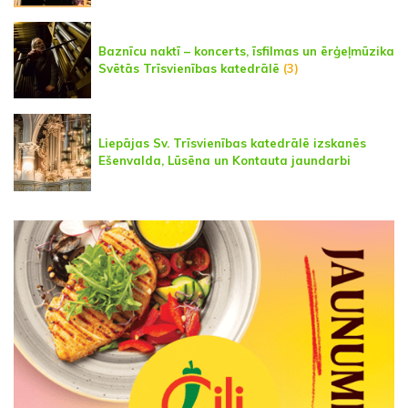
Baznīcu naktī – koncerts, īsfilmas un ērģeļmūzika
Svētās Trīsvienības katedrālē
(3)
Liepājas Sv. Trīsvienības katedrālē izskanēs
Ešenvalda, Lūsēna un Kontauta jaundarbi