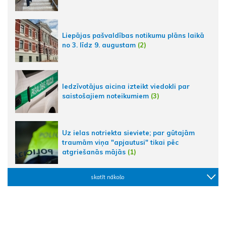
Liepājas pašvaldības notikumu plāns laikā
no 3. līdz 9. augustam
(2)
Iedzīvotājus aicina izteikt viedokli par
saistošajiem noteikumiem
(3)
Uz ielas notriekta sieviete; par gūtajām
traumām viņa "apjautusi" tikai pēc
atgriešanās mājās
(1)
skatīt nākošo