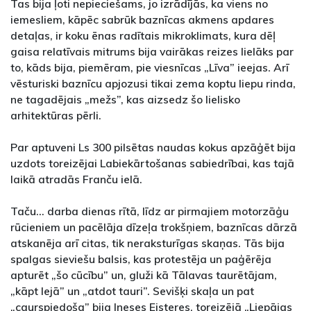
Tas bija ļoti nepieciešams, jo izrādījās, ka viens no
iemesliem, kāpēc sabrūk baznīcas akmens apdares
detaļas, ir koku ēnas radītais mikroklimats, kura dēļ
gaisa relatīvais mitrums bija vairākas reizes lielāks par
to, kāds bija, piemēram, pie viesnīcas „Līva” ieejas. Arī
vēsturiski baznīcu apjozusi tikai zema koptu liepu rinda,
ne tagadējais „mežs”, kas aizsedz šo lielisko
arhitektūras pērli.
Par aptuveni Ls 300 pilsētas naudas kokus apzāģēt bija
uzdots toreizējai Labiekārtošanas sabiedrībai, kas tajā
laikā atradās Franču ielā.
Taču... darba dienas rītā, līdz ar pirmajiem motorzāģu
rūcieniem un pacēlāja dīzeļa trokšņiem, baznīcas dārzā
atskanēja arī citas, tik neraksturīgas skaņas. Tās bija
spalgas sieviešu balsis, kas protestēja un paģērēja
apturēt „šo cūcību” un, gluži kā Tālavas taurētājam,
„kāpt lejā” un „atdot tauri”. Sevišķi skaļa un pat
„caurspiedoša” bija Ineses Eisteres, toreizējā „Liepājas