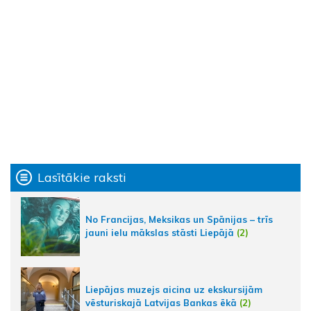
Lasītākie raksti
No Francijas, Meksikas un Spānijas – trīs
jauni ielu mākslas stāsti Liepājā
(2)
Liepājas muzejs aicina uz ekskursijām
vēsturiskajā Latvijas Bankas ēkā
(2)