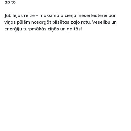
ap to.
Jubilejas reizē – maksimāla cieņa Inesei Eisterei par
viņas pūlēm nosargāt pilsētas zaļo rotu. Veselību un
enerģiju turpmākās cīņās un gaitās!