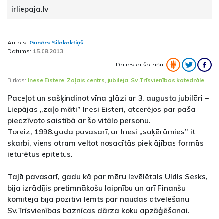
irliepaja.lv
Autors:
Gunārs Silakaktiņš
Datums:
15.08.2013
Dalies ar šo ziņu:
Birkas:
Inese Eistere
,
Zaļais centrs
,
jubileja
,
Sv.Trīsvienības katedrāle
Paceļot un sašķindinot vīna glāzi ar 3. augusta jubilāri –
Liepājas „zaļo māti” Inesi Eisteri, atcerējos par paša
piedzīvoto saistībā ar šo vitālo personu.
Toreiz, 1998.gada pavasarī, ar Inesi „saķērāmies” it
skarbi, viens otram veltot nosacītās pieklājības formās
ieturētus epitetus.
Tajā pavasarī, gadu kā par mēru ievēlētais Uldis Sesks,
bija izrādījis pretimnākošu laipnību un arī Finanšu
komitejā bija pozitīvi lemts par naudas atvēlēšanu
Sv.Trīsvienības baznīcas dārza koku apzāģēšanai.