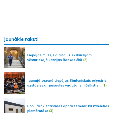
Jaunākie raksti
Liepājas muzejs aicina uz ekskursijām
vēsturiskajā Latvijas Bankas ēkā
(2)
Jaunajā sezonā Liepājas Simfoniskais orķestris
uzstāsies ar pasaules vadošajiem čellistiem
(1)
Populārākie fasādes apdares veidi: kā izvēlēties
piemērotāko
(3)