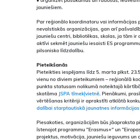
• organizēt pasākumus un radošas, iedvesmo
jauniešiem.
Par reģionālo koordinatoru vai informācijas 
nevalstiskās organizācijas, gan arī pašvaldīb
jauniešu centri, bibliotēkas, skolas, ja tām i
aktīvi sekmēt jauniešu iesaisti ES programmu
pilsonisko līdzdalību.
Pieteikšanās
Pieteikties iespējams līdz 5. marta plkst. 23.
vienu no diviem pieteikumiem – reģionālā koo
punkta statusam nolikumā noteiktajā kārtībā
skatāma
JSPA tīmekļvietnē
. Pienākumi, pras
vērtēšanas kritēriji ir aprakstīti atklātā kon
dalībai starptautiskā jaunatnes informācijas
Piesakoties, organizācijām būs jāapraksta p
īstenojot programmu "Erasmus+" un "Eiropas
projektus, motivācija, jauniešu ieguvums un ci