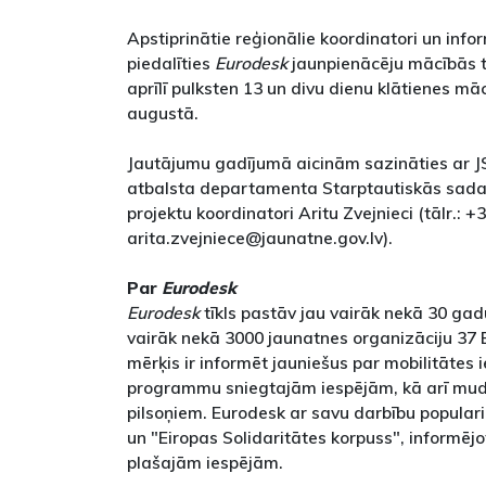
Apstiprinātie reģionālie koordinatori un infor
piedalīties
Eurodesk
jaunpienācēju mācībās t
aprīlī pulksten 13 un divu dienu klātienes mā
augustā.
Jautājumu gadījumā aicinām sazināties ar J
atbalsta departamenta Starptautiskās sada
projektu koordinatori Aritu Zvejnieci (tālr.: 
arita.zvejniece@jaunatne.gov.lv).
Par
Eurodesk
Eurodesk
tīkls pastāv jau vairāk nekā 30 gad
vairāk nekā 3000 jaunatnes organizāciju 37 Ei
mērķis ir informēt jauniešus par mobilitātes 
programmu sniegtajām iespējām, kā arī mudi
pilsoņiem. Eurodesk ar savu darbību popul
un "Eiropas Solidaritātes korpuss", informējo
plašajām iespējām.