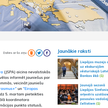
Jaunākie raksti
Dalies ar šo ziņu:
Liepājas muzejs 
uz ekskursijām
vēsturiskajā Latv
ra
(JSPA) aicina nevalstiskās
Bankas ēkā
(1)
vēlas informēt jauniešus par
ammās, veicināt jauniešu
Jaunajā sezonā
rasmus+"
un
"Eiropas
Liepājas Simfoni
īdz 5. martam pieteikties
orķestris uzstāsi
pasaules vadoša
ālā koordinatora
čellistiem
(1)
mācijas punkta statusā,