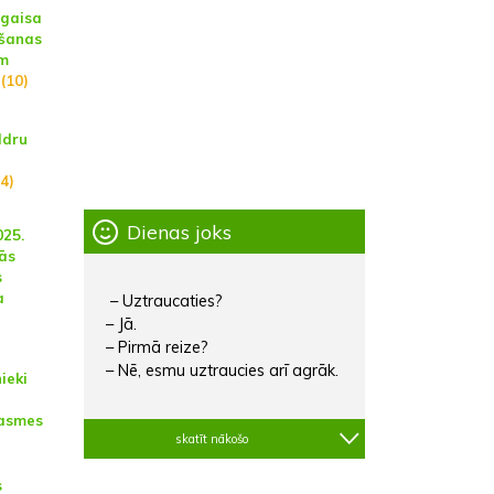
 gaisa
ošanas
ām
(10)
ldru
(4)
Dienas joks
025.
ās
s
a
– Uztraucaties?
– Jā.
– Pirmā reize?
– Nē, esmu uztraucies arī agrāk.
ieki
rasmes
skatīt nākošo
s