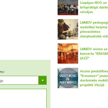
Liepājas NVO un
brīvprātīgā darb
veicējus
LMMDV pedagogi
audzēkņi turpina
pilnveidoties
starptautiskā vid
LMMDV aicina uz
koncertu "ERASM
JAZZ"
Aicina piedalīties
eju:
"Erasmus+" jaun
darbinieku mobili
projektā Vācijā