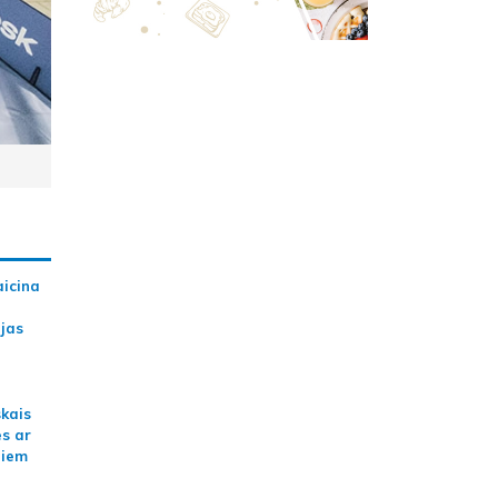
aicina
ijas
skais
es ar
jiem