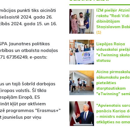
mācijas punkti tiks aicināti
IZM piešķir Atzin
rakstu "Radi Vidi
iešsaistē 2024. gada 26.
dibinātājam
cībās 2024. gada 15. un 16.
Staņislavam Bab
(1)
SPA Jaunatnes politikas
Liepājas Raiņa
vidusskolai piešķi
rbības un atbalsta nodaļas
"eTwinning skola
+371 67356249, e-pasts:
statusu
Aicina pirmsskol
sākumskolu ped
pieteikties
us un tajā šobrīd darbojas
starptautiskam
ropas valstīs. Šī tīkla
"eTwinning" sem
iespējām Eiropā, ES
nāt kļūt par aktīviem
"Apvienotais sar
arizē programmas "Erasmus+"
panācis Kariņa d
– ministrs nolēmi
t jauniešus par viņu
atkāpties no ama