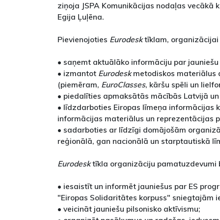
ziņoja JSPA Komunikācijas nodaļas vecākā k
Egija Ļuļēna.
Pievienojoties
Eurodesk
tīklam, organizācijai
• saņemt aktuālāko informāciju par jauniešu
• izmantot
Eurodesk
metodiskos materiālus 
(piemēram,
EuroClasses
, kāršu spēli un lielf
• piedalīties apmaksātās mācībās Latvijā un 
• līdzdarboties Eiropas līmeņa informācija
informācijas materiālus un reprezentācijas 
• sadarboties ar līdzīgi domājošām organizā
reģionālā, gan nacionālā un starptautiskā lī
Eurodesk
tīkla organizāciju pamatuzdevumi 
• iesaistīt un informēt jauniešus par ES pr
"Eiropas Solidaritātes korpuss" sniegtajām 
• veicināt jauniešu pilsonisko aktīvismu;