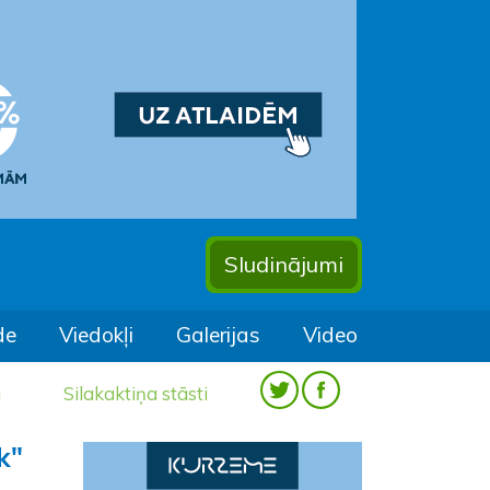
Sludinājumi
de
Viedokļi
Galerijas
Video
a
Silakaktiņa stāsti
k"