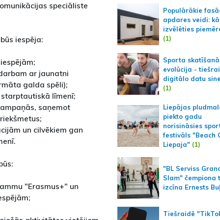
omunikācijas speciāliste
Populārākie fas
apdares veidi: kā
izvēlēties piemēr
(1)
 būs iespēja:
Sporta skatīšanā
 iespējām;
evolūcija - tiešra
darbam ar jaunatni
digitālo datu sin
ormāta galda spēli);
(1)
starptautiskā līmenī;
s kampaņās, saņemot
Liepājas pludmal
piekto gadu
priekšmetus;
norisināsies spor
cijām un cilvēkiem gan
festivāls "Beach
menī.
Liepaja"
(1)
būs:
"BL Serviss Gran
Slam" čempiona t
ogrammu "Erasmus+" un
izcīna Ernests Bu
iespējām;
Tiešraidē "TikTo