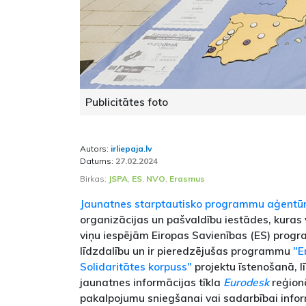
Publicitātes foto
Autors:
irliepaja.lv
Datums:
27.02.2024
Birkas:
JSPA
,
ES
,
NVO
,
Erasmus
Jaunatnes starptautisko programmu aģentū
organizācijas un pašvaldību iestādes, kuras 
viņu iespējām Eiropas Savienības (ES) progr
līdzdalību un ir pieredzējušas programmu
"E
Solidaritātes korpuss"
projektu īstenošanā, l
jaunatnes informācijas tīkla
Eurodesk
reģion
pakalpojumu sniegšanai vai sadarbībai infor