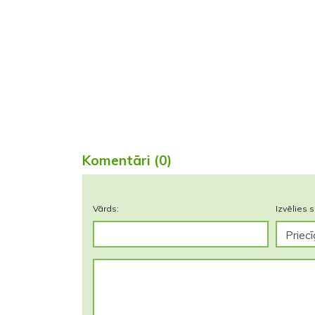
Komentāri (0)
Vārds:
Izvēlies s