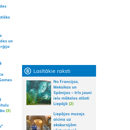
ādes
otāko
s
ides un
erģija
ē
Lasītākie raksti
ta
 Games
No Francijas,
Meksikas un
Spānijas – trīs jauni
ielu mākslas stāsti
d
Liepājā
(2)
itulu
ļko
(3)
Liepājas muzejs
aicina uz
ekskursijām
k"