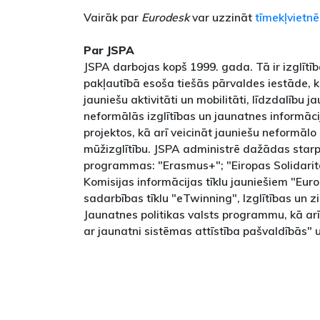
Vairāk par
Eurodesk
var uzzināt
tīmekļvietnē
Par JSPA
JSPA darbojas kopš 1999. gada. Tā ir izglītī
pakļautībā esoša tiešās pārvaldes iestāde, ku
jauniešu aktivitāti un mobilitāti, līdzdalību 
neformālās izglītības un jaunatnes informā
projektos, kā arī veicināt jauniešu neformālo 
mūžizglītību. JSPA administrē dažādas starp
programmas: "Erasmus+"; "Eiropas Solidarit
Komisijas informācijas tīklu jauniešiem "Euro
sadarbības tīklu "eTwinning", Izglītības un z
Jaunatnes politikas valsts programmu, kā arī
ar jaunatni sistēmas attīstība pašvaldībās" 