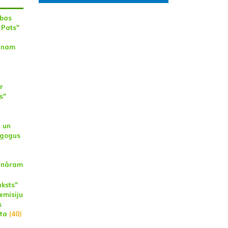
ības
 Pats"
inam
r
s"
u un
agogus
ināram
aksts"
emisiju
s
ta
(40)