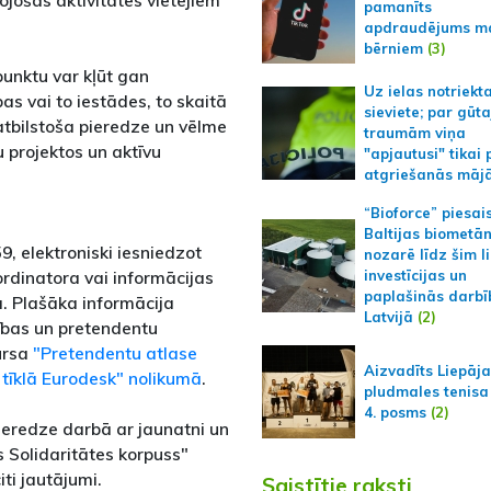
jošās aktivitātes vietējiem
pamanīts
apdraudējums m
bērniem
(3)
punktu var kļūt gan
Uz ielas notriekt
as vai to iestādes, to skaitā
sieviete; par gūt
r atbilstoša pieredze un vēlme
traumām viņa
 projektos un aktīvu
"apjautusi" tikai 
atgriešanās māj
“Bioforce” piesai
Baltijas biometā
59, elektroniski iesniedzot
nozarē līdz šim l
rdinatora vai informācijas
investīcijas un
paplašinās darbī
. Plašāka informācija
Latvijā
(2)
ības un pretendentu
kursa
"Pretendentu atlase
Aizvadīts Liepāj
 tīklā Eurodesk" nolikumā
.
pludmales tenisa
4. posms
(2)
ieredze darbā ar jaunatni un
 Solidaritātes korpuss"
ti jautājumi.
Saistītie raksti