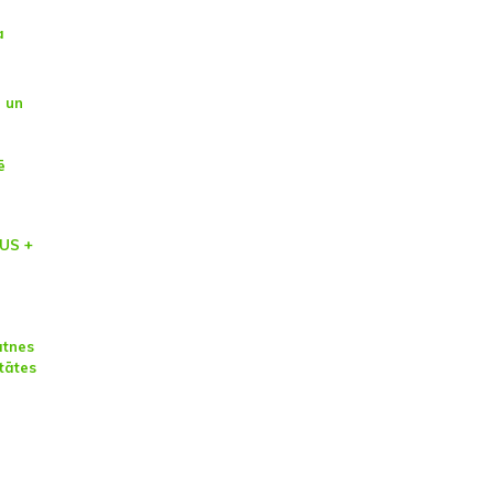
a
 un
ē
US +
atnes
tātes