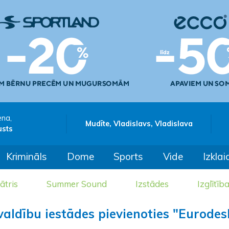
ena,
Mudīte, Vladislavs, Vladislava
usts
Krimināls
Dome
Sports
Vide
Izklai
ātris
Summer Sound
Izstādes
Izglītīb
valdību iestādes pievienoties "Eurodes