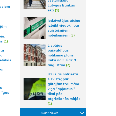
vēsturiskajā
Latvijas Bankas
aziem
ēkā
(1)
Iedzīvotājus aicina
a
izteikt viedokli par
ajām
saistošajiem
noteikumiem
(3)
pēc
ās
(1)
Liepājas
sta
pašvaldības
na
notikumu plāns
ielākās
laikā no 3. līdz 9.
augustam
(2)
bu
Uz ielas notriekta
sieviete; par
gūtajām traumām
as
viņa "apjautusi"
 līgas
tikai pēc
atgriešanās mājās
(1)
skatīt nākošo