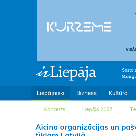
Sestdi
8.aug
Liepājnieki
Bizness
Kultūra
Koncerts
Liepāja 2027
Te
Aicina organizācijas un paš
tīklam Latvijā