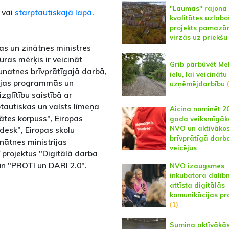
"Laumas" rajona
vai
starptautiskajā lapā
.
kvalitātes uzlab
projekts pamaz
virzās uz priekšu
bas un zinātnes ministres
ras mērķis ir veicināt
Grib pārbūvēt Me
jaunatnes brīvprātīgajā darbā,
ielu, lai veicinātu
cijas programmās un
uzņēmējdarbību
izglītību saistībā ar
tautiskas un valsts līmeņa
Aicina nominēt 2
ātes korpuss", Eiropas
gada veiksmīgāk
NVO un aktīvāko
desk", Eiropas skolu
brīvprātīgā darb
inātnes ministrijas
veicējus
 projektus "Digitālā darba
un "PROTI un DARI 2.0".
NVO izaugsmes
inkubatora dalībn
attīsta digitālās
komunikācijas p
(1)
Sumina aktīvākā