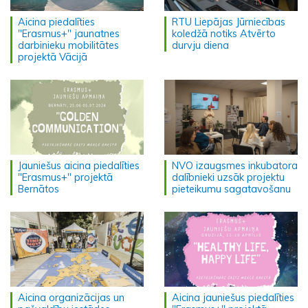
Aicina piedalīties
RTU Liepājas Jūrniecības
"Erasmus+" jaunatnes
koledžā notiks Atvērto
darbinieku mobilitātes
durvju diena
projektā Vācijā
Jauniešus aicina piedalīties
NVO izaugsmes inkubatora
"Erasmus+" projektā
dalībnieki uzsāk projektu
Bernātos
pieteikumu sagatavošanu
Aicina organizācijas un
Aicina jauniešus piedalīties