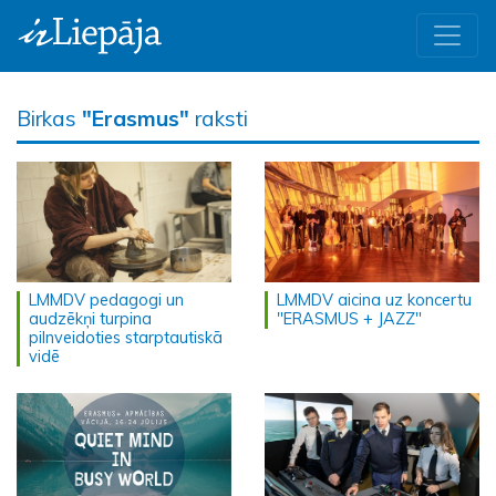
Birkas
"Erasmus"
raksti
LMMDV pedagogi un
LMMDV aicina uz koncertu
audzēkņi turpina
"ERASMUS + JAZZ"
pilnveidoties starptautiskā
vidē