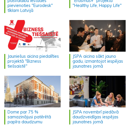
pašvaldību iestādes
"Erasmus+" projektā
pievienoties "Eurodesk"
"Healthy Life, Happy Life"
tīklam Latvijā
Jauniešus aicina piedalīties
JSPA aicina sākt jauno
projektā "Bizness
gadu, izmantojot iespējas
tiešsaistē"
jaunatnes jomā
Dome par 75 %
JSPA novembrī piedāvā
samazinājusi patērētā
daudzveidīgas iespējas
papīra daudzumu
jaunatnes jomā