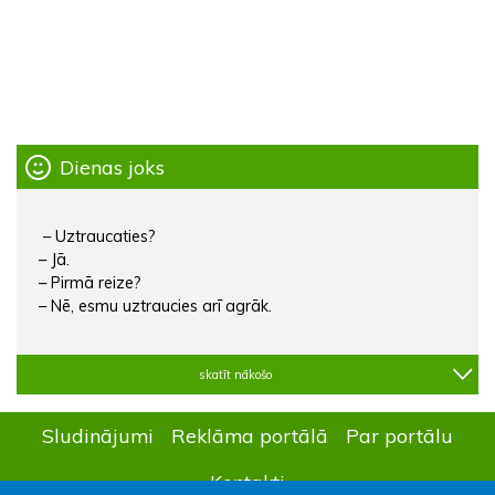
Dienas joks
– Uztraucaties?
– Jā.
– Pirmā reize?
– Nē, esmu uztraucies arī agrāk.
skatīt nākošo
Sludinājumi
Reklāma portālā
Par portālu
Kontakti