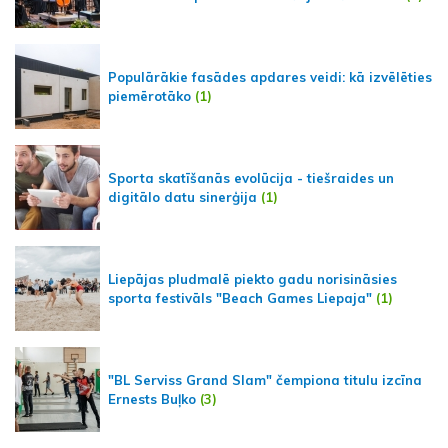
Populārākie fasādes apdares veidi: kā izvēlēties
piemērotāko
(1)
Sporta skatīšanās evolūcija - tiešraides un
digitālo datu sinerģija
(1)
Liepājas pludmalē piekto gadu norisināsies
sporta festivāls "Beach Games Liepaja"
(1)
"BL Serviss Grand Slam" čempiona titulu izcīna
Ernests Buļko
(3)