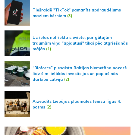
Tiešraidē "TikTok" pamanīts apdraudējums
maziem bērniem
(3)
Uz ielas notriekta sieviete; par gūtajām
traumām viņa "apjautusi" tikai pēc atgriešanās
mājās
(1)
“Bioforce” piesaista Baltijas biometāna nozarē
līdz šim lielākās investīcijas un paplašinās
darbību Latvijā
(2)
Aizvadīts Liepājas pludmales tenisa līgas 4.
posms
(2)