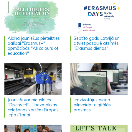
Aicina jauniešus pieteikties
Septīto gadu Latvijā un
dalībai "Erasmus+"
citviet pasaulē atzīmēs
apmācībās "All colours of
"Erasmus dienas"
education"
Jaunieši var pieteikties
Iedzīvotājus aicina
"DiscoverEU" bezmaksas
pilnveidot digitālās
ceļošanas kartēm Eiropas
prasmes
iepazīšanai