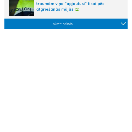
traumām viņa "apjautusi" tikai pēc
atgriešanās mājās
(1)
skatīt nākošo