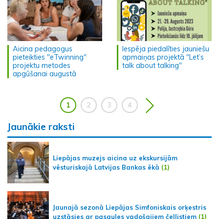
Aicina pedagogus
Iespēja piedalīties jauniešu
pieteikties "eTwinning"
apmaiņas projektā "Let’s
projektu metodes
talk about talking"
apgūšanai augustā
1
2
3
4
Jaunākie raksti
Liepājas muzejs aicina uz ekskursijām
vēsturiskajā Latvijas Bankas ēkā
(1)
Jaunajā sezonā Liepājas Simfoniskais orķestris
uzstāsies ar pasaules vadošajiem čellistiem
(1)