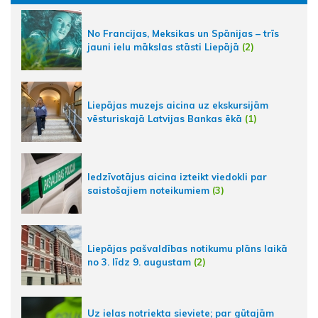
No Francijas, Meksikas un Spānijas – trīs
jauni ielu mākslas stāsti Liepājā
(2)
Liepājas muzejs aicina uz ekskursijām
vēsturiskajā Latvijas Bankas ēkā
(1)
Iedzīvotājus aicina izteikt viedokli par
saistošajiem noteikumiem
(3)
Liepājas pašvaldības notikumu plāns laikā
no 3. līdz 9. augustam
(2)
Uz ielas notriekta sieviete; par gūtajām