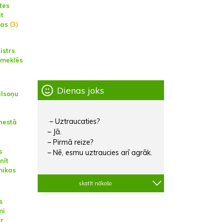
tes
t
jas
(3)
istrs
pmeklēs
Dienas joks
ilsoņu
– Uztraucaties?
nestā
– Jā.
– Pirmā reize?
s
– Nē, esmu uztraucies arī agrāk.
nīt
mikas
skatīt nākošo
s
mi
ar