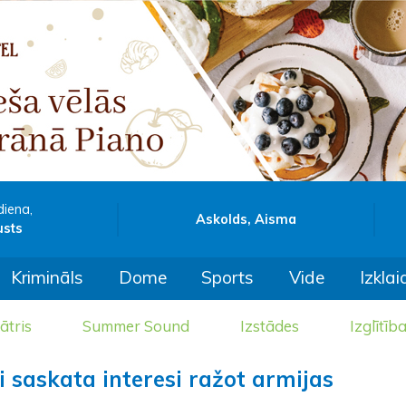
diena,
Askolds, Aisma
usts
Krimināls
Dome
Sports
Vide
Izklai
ātris
Summer Sound
Izstādes
Izglītīb
 saskata interesi ražot armijas