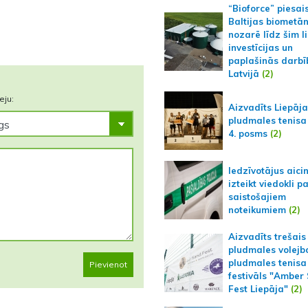
“Bioforce” piesai
Baltijas biometā
nozarē līdz šim l
investīcijas un
paplašinās darbī
Latvijā
(2)
eju:
Aizvadīts Liepāj
pludmales tenisa
4. posms
(2)
Iedzīvotājus aici
izteikt viedokli p
saistošajiem
noteikumiem
(2)
Aizvadīts trešais
pludmales volejb
pludmales tenisa
Pievienot
festivāls "Amber
Fest Liepāja"
(2)