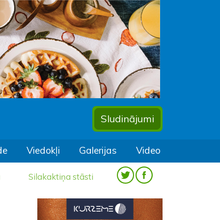
Sludinājumi
de
Viedokļi
Galerijas
Video
a
Silakaktiņa stāsti