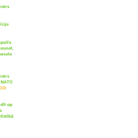
istrs
īciju
apulču
jaunot,
 nesola
istrs
s NATO
10)
dīt ap
o
tīstībā