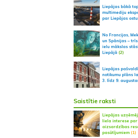
Liepājas bākā to
multimediju ekspo
par Liepājas ostu
No Francijas, Me
un Spānijas – trīs
ielu mākslas stās
Liepājā
(2)
Liepājas pašvald
notikumu plāns l
3. līdz 9. august
Saistītie raksti
Liepājas uzņēmē
liela interese par
aizsardzības res
pasūtījumiem
(1)