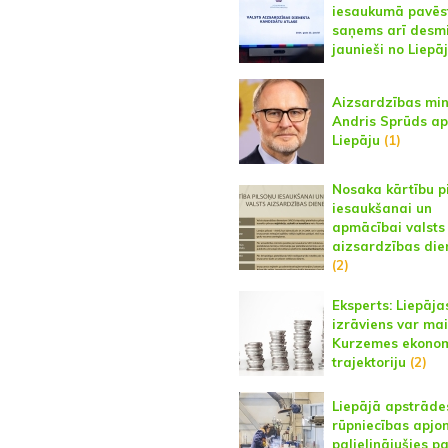
iesaukumā pavēs
saņems arī desmi
jaunieši no Liepā
Aizsardzības min
Andris Sprūds a
Liepāju
(1)
Nosaka kārtību p
iesaukšanai un
apmācībai valsts
aizsardzības die
(2)
Eksperts: Liepāja
izrāviens var mai
Kurzemes ekono
trajektoriju
(2)
Liepājā apstrāde
rūpniecības apjo
palielinājušies p