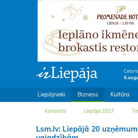
Ceturt
6.aug
Liepājnieki
Bizness
Kultūra
Koncerts
Liepāja 2027
Te
Lsm.lv: Liepājā 20 uzņēmumi
vajadzībām