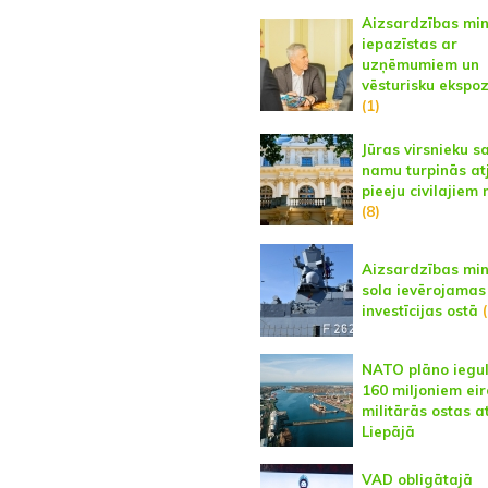
Aizsardzības min
iepazīstas ar
uzņēmumiem un
vēsturisku ekspoz
(1)
Jūras virsnieku s
namu turpinās at
pieeju civilajiem
(8)
Aizsardzības min
sola ievērojama
investīcijas ostā
(
NATO plāno iegul
160 miljoniem eir
militārās ostas at
Liepājā
VAD obligātajā