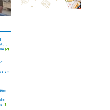
d
itulu
ļko
(2)
k"
aziem
a
ajām
pēc
ās
(1)