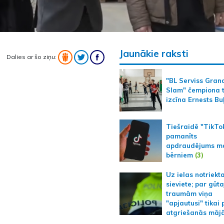
Jaunākie raksti
Dalies ar šo ziņu:
"BL Serviss Gran
Slam" čempiona t
izcīna Ernests Bu
Tiešraidē "TikTo
pamanīts
apdraudējums m
bērniem
(3)
Uz ielas notriekt
sieviete; par gūt
traumām viņa
"apjautusi" tikai 
atgriešanās māj