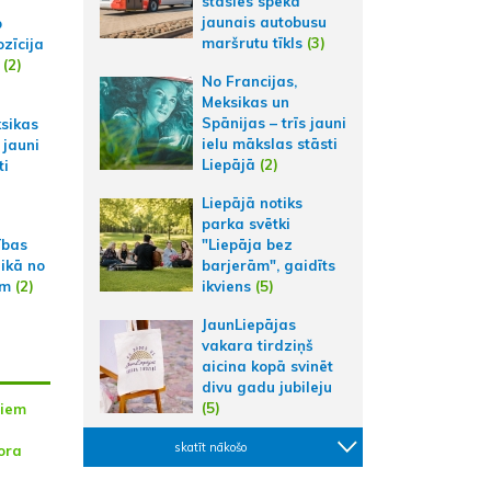
stāsies spēkā
jaunais autobusu
p
maršrutu tīkls
(3)
zīcija
(2)
No Francijas,
Meksikas un
Spānijas – trīs jauni
ksikas
ielu mākslas stāsti
 jauni
Liepājā
(2)
ti
Liepājā notiks
parka svētki
"Liepāja bez
ības
barjerām", gaidīts
aikā no
ikviens
(5)
am
(2)
JaunLiepājas
vakara tirdziņš
aicina kopā svinēt
divu gadu jubileju
(5)
jiem
skatīt nākošo
ora