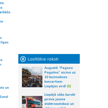
sta
na
ielākās
bu
as
 līgas
Lasītākie raksti
na
ar
Augustā “Pegaza
Pagalms” aicina uz
10 bezmaksas
koncertiem
Liepājas sirdī
(5)
ola un
Liepājā sāks kursēt
 Sand
pirmie jaunie
elektroautobusi un