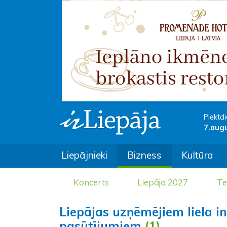
Piektdi
7.aug
Liepājnieki
Bizness
Kultūra
Koncerts
Liepāja 2027
Te
Liepājas uzņēmējiem liela i
pasūtījumiem
(1)