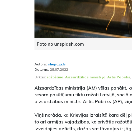
Foto no unsplash.com
Autors:
irliepaja.lv
Datums:
28.07.2022
Birkas:
ražošana
,
Aizsardzības ministrija
,
Artis Pabriks
,
Aizsardzības ministrija (AM) vēlas panākt, 
resora pasūtījumu tiktu ražoti Latvijā, sociāla
aizsardzības ministrs Artis Pabriks (AP), zi
Viņš norāda, ka Krievijas izraisītā kara dēļ pie
to arī armijas vajadzības, ko privātie ražotāj
Izveidojies deficīts, dažas sastāvdaļas ir j