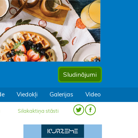
Sludinājumi
de
Viedokļi
Galerijas
Video
a
Silakaktiņa stāsti