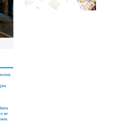
aicina
ijas
skais
es ar
jiem