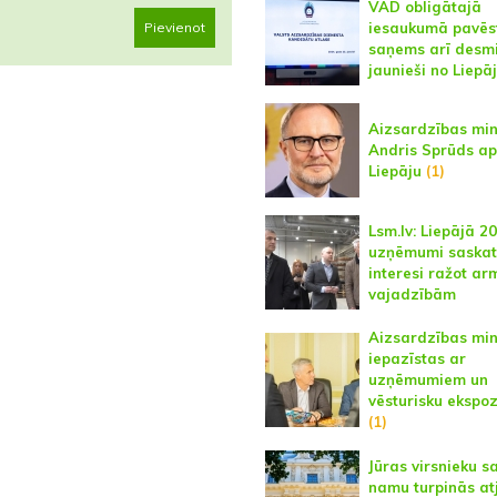
VAD obligātajā
iesaukumā pavēs
Pievienot
saņems arī desmi
jaunieši no Liepā
Aizsardzības min
Andris Sprūds a
Liepāju
(1)
Lsm.lv: Liepājā 20
uzņēmumi saska
interesi ražot ar
vajadzībām
Aizsardzības min
iepazīstas ar
uzņēmumiem un
vēsturisku ekspoz
(1)
Jūras virsnieku s
namu turpinās at