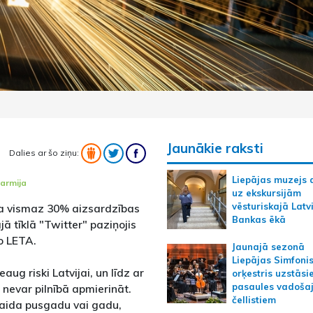
Jaunākie raksti
Dalies ar šo ziņu:
Liepājas muzejs 
armija
uz ekskursijām
vēsturiskajā Latv
ka vismaz 30% aizsardzības
Bankas ēkā
jā tīklā "Twitter" paziņojis
ņo LETA.
Jaunajā sezonā
Liepājas Simfoni
aug riski Latvijai, un līdz ar
orķestris uzstāsi
pasaules vadoša
i nevar pilnībā apmierināt.
čellistiem
āgaida pusgadu vai gadu,