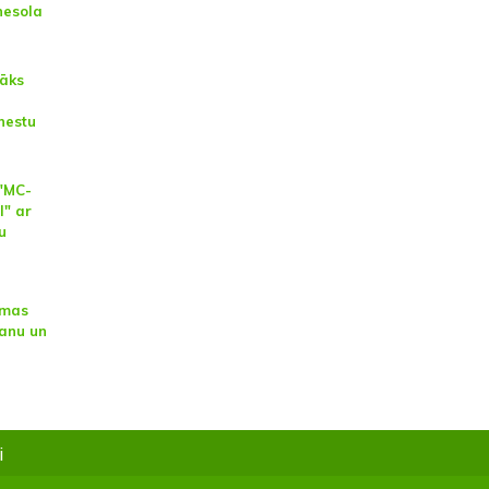
 nesola
sāks
nestu
 "MC-
" ar
u
ēmas
anu un
i