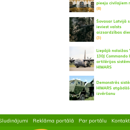
pieeju civilajiem
(8)
Šovasar Latvijā 
ieviest valsts
aizsardzības die
(3)
Liepājā nolaižas
130J Commando II
artilērijas sistēm
HIMARS
Demonstrēs sist
HIMARS atgādāš
izvēršanu
Sludinājumi
Reklāma portālā
Par portālu
Kontakt