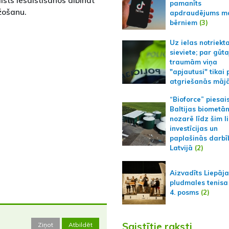
lsts iesaistīšanos dibināt
pamanīts
žošanu.
apdraudējums m
bērniem
(3)
Uz ielas notriekt
sieviete; par gūt
traumām viņa
"apjautusi" tikai 
atgriešanās māj
“Bioforce” piesai
Baltijas biometā
nozarē līdz šim l
investīcijas un
paplašinās darbī
Latvijā
(2)
Aizvadīts Liepāj
pludmales tenisa
4. posms
(2)
Saistītie raksti
Ziņot
Atbildēt