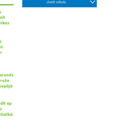
skatīt nākošo
s
nīt
mikas
s
mi
ar
orands
ņraža
Liepājā
dīt ap
o
tīstībā