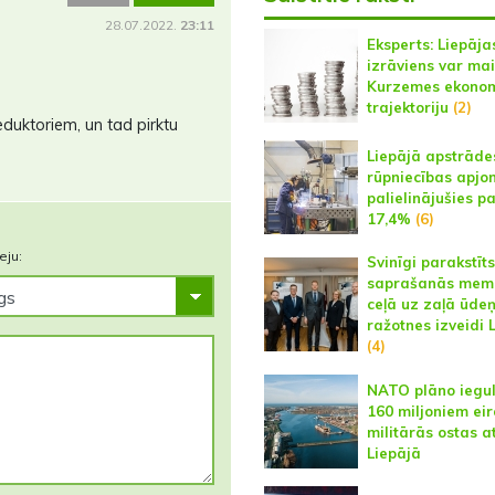
28.07.2022.
23:11
Eksperts: Liepāja
izrāviens var mai
Kurzemes ekono
trajektoriju
(2)
eduktoriem, un tad pirktu
Liepājā apstrāde
rūpniecības apjo
palielinājušies p
17,4%
(6)
eju:
Svinīgi parakstīts
saprašanās mem
ceļā uz zaļā ūde
ražotnes izveidi 
(4)
NATO plāno iegul
160 miljoniem eir
militārās ostas at
Liepājā