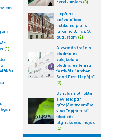
noteikumiem
(3)
aziem
Liepājas
pašvaldības
a
notikumu plāns
ajām
laikā no 3. līdz 9.
augustam
(2)
pēc
Aizvadīts trešais
ās
(1)
pludmales
sta
volejbola un
na
pludmales tenisa
ielākās
festivāls "Amber
Sand Fest Liepāja"
bu
(2)
Uz ielas notriekta
sieviete; par
as
gūtajām traumām
 līgas
viņa "apjautusi"
tikai pēc
atgriešanās mājās
(1)