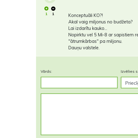
1
1
Konceptuāli KO?!
Akal vaig miljonus no budžeta?
Lai izdarītu kauko...
Nopirktu vel 5 Mi-8 ar sapistiem r
"ātrumkārbas" pa miljonu.
Dauņu valstele.
Vārds:
Izvēlies s