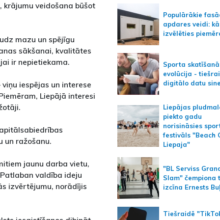
es, krājumu veidošana būšot
Populārākie fas
apdares veidi: kā
izvēlēties piemēr
 daudz mazu un spējīgu
nas sākšanai, kvalitātes
jai ir nepietiekama.
Sporta skatīšanā
evolūcija - tiešra
digitālo datu sin
viņu iespējas un interese
 Piemēram, Liepājā interesi
otāji.
Liepājas pludmal
piekto gadu
norisināsies spor
apitālsabiedrības
festivāls "Beach
ju un ražošanu.
Liepaja"
mitiem jaunu darba vietu,
"BL Serviss Gran
Patlaban valdība ideju
Slam" čempiona t
tās izvērtējumu, norādījis
izcīna Ernests Bu
Tiešraidē "TikTo