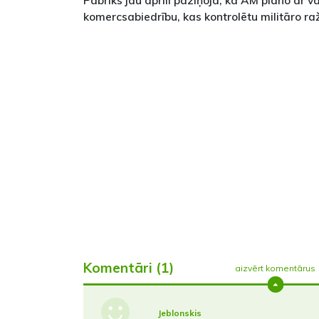
Pabriks jau aprīlī paziņoja, ka AM plāno ar va
komercsabiedrību, kas kontrolētu militāro ra
Komentāri (1)
aizvērt komentārus
Jeblonskis