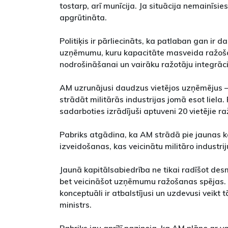
tostarp, arī munīcija. Ja situācija nemainīsi
apgrūtināta.
Politiķis ir pārliecināts, ka patlaban gan ir
uzņēmumu, kuru kapacitāte masveida ražoša
nodrošināšanai un vairāku ražotāju integrāci
AM uzrunājusi daudzus vietējos uzņēmējus – 
strādāt militārās industrijas jomā esot liela.
sadarboties izrādījuši aptuveni 20 vietējie raž
Pabriks atgādina, ka AM strādā pie jaunas k
izveidošanas, kas veicinātu militāro industri
Jaunā kapitālsabiedrība ne tikai radīšot des
bet veicināšot uzņēmumu ražošanas spējas. 
konceptuāli ir atbalstījusi un uzdevusi veikt 
ministrs.