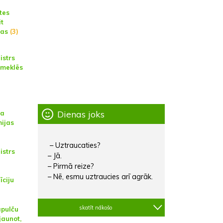
tes
t
jas
(3)
istrs
pmeklēs
Dienas joks
ta
mijas
– Uztraucaties?
istrs
– Jā.
– Pirmā reize?
– Nē, esmu uztraucies arī agrāk.
īciju
skatīt nākošo
apulču
jaunot,