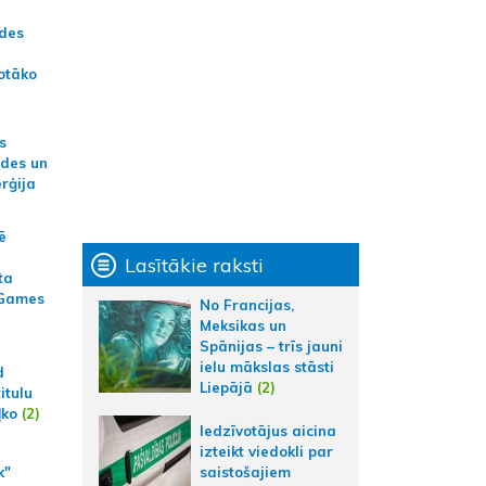
ādes
otāko
s
ides un
erģija
ē
Lasītākie raksti
ta
 Games
No Francijas,
Meksikas un
Spānijas – trīs jauni
ielu mākslas stāsti
d
Liepājā
(2)
itulu
ļko
(2)
Iedzīvotājus aicina
izteikt viedokli par
k"
saistošajiem