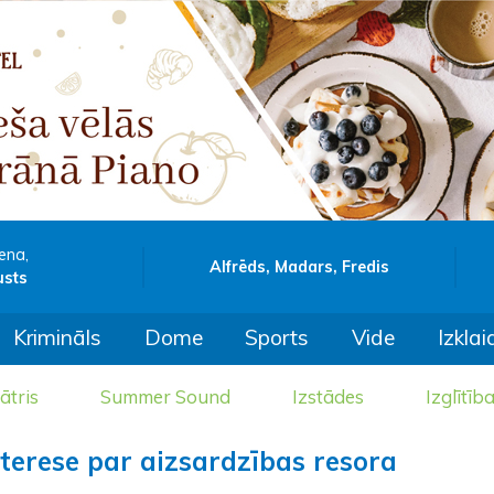
ena,
Alfrēds, Madars, Fredis
usts
Krimināls
Dome
Sports
Vide
Izklai
ātris
Summer Sound
Izstādes
Izglītīb
nterese par aizsardzības resora