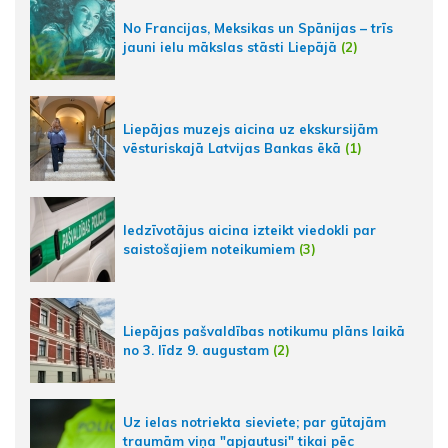
No Francijas, Meksikas un Spānijas – trīs
jauni ielu mākslas stāsti Liepājā
(2)
Liepājas muzejs aicina uz ekskursijām
vēsturiskajā Latvijas Bankas ēkā
(1)
Iedzīvotājus aicina izteikt viedokli par
saistošajiem noteikumiem
(3)
Liepājas pašvaldības notikumu plāns laikā
no 3. līdz 9. augustam
(2)
Uz ielas notriekta sieviete; par gūtajām
traumām viņa "apjautusi" tikai pēc