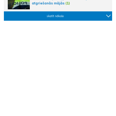
atgriešanās mājās
(1)
skatīt nākošo