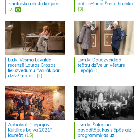
zinātnisko rakstu krājums
publicēšanai Šmita hroniku
(3)
(2)
La.lv: Vēsma Lēvalde
Lsm.lv: Daudzveidīgā
recenzē Lauras Grozas
teātru dzīve un vēsture
lieluzvedumu "Vairāk par
Liepājā
(1)
dzīvi/Teātris"
(2)
Apbalvoti "Liepājas
Lsm.lv: Šaļapina
Kultūras balva 2021"
pavadītājs, kas slēpās aiz
laureāti
(15)
programmiņas uz