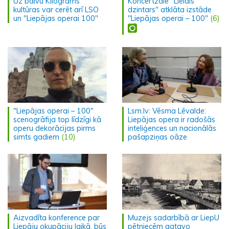
Uz balvu Kilograms
Koncertzālē "Lielais
kultūras var cerēt arī LSO
dzintars" atklāta izstāde
un "Liepājas operai 100"
"Liepājas operai – 100"
(6)
"Liepājas operai – 100"
Lsm.lv: Vēsma Lēvalde:
scenogrāfija top līdzīgi kā
Liepājas opera ir radošās
operu dekorācijas pirms
inteliģences un nacionālās
simts gadiem
(10)
pašapziņas oāze
Aizvadīta konference par
Muzejs sadarbībā ar LiepU
Liepāju okupāciju laikā, būs
pētniecēm gatavo