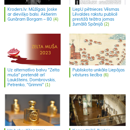
Kroders.lv: Mūžīgais Joske
LiepU pētnieces Vēsmas
ar dievišķo balsi. Aktierim
Lēvaldes rakstu publicē
Gunāram Borgam – 80
(4)
prestižā teātra jomas
žurnālā Spānijā
(2)
Uz alternatīvo balvu "Zelta
Publiskota unikāla Liepājas
muša" pretendē arī
vēstures liecība
(6)
Laukšteins, Dombrovskis,
Petrenko, "Grimmi"
(1)