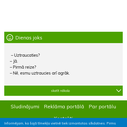
Dienas joks
– Uztraucaties?
– Jā.
– Pirmā reize?
– Nē, esmu uztraucies arī agrāk.
skatīt nākošo
Sludinājumi
Reklāma portālā
Par portālu
Kontakti
Informējam, ka šajā tīmekļa vietnē tiek izmantotas sīkdatnes. Pirms