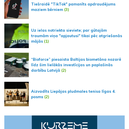
Tiešraidē "TikTok" pamanīts apdraudējums
maziem bērniem
(3)
Uz ielas notriekta sieviete; par gūtajām
traumām viņa "apjautusi" tikai pēc atgriešanās
mājās
(1)
“Bioforce” piesaista Baltijas biometāna nozarē
līdz šim lielākās investīcijas un paplašinās
darbību Latvijā
(2)
Aizvadīts Liepājas pludmales tenisa līgas 4.
posms
(2)