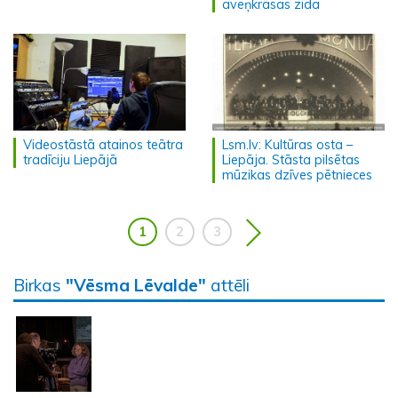
aveņkrāsas zīda
Videostāstā atainos teātra
Lsm.lv: Kultūras osta –
tradīciju Liepājā
Liepāja. Stāsta pilsētas
mūzikas dzīves pētnieces
1
2
3
Birkas
"Vēsma Lēvalde"
attēli