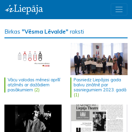
Birkas
"Vēsma Lēvalde"
raksti
Vācu valodas mēnesi aprīlī
Pasniedz Liepājas gada
atzīmēs ar dažādiem
balvu zinātnē par
pasākumiem
(2)
sasniegumiem 2023. gadā
(1)