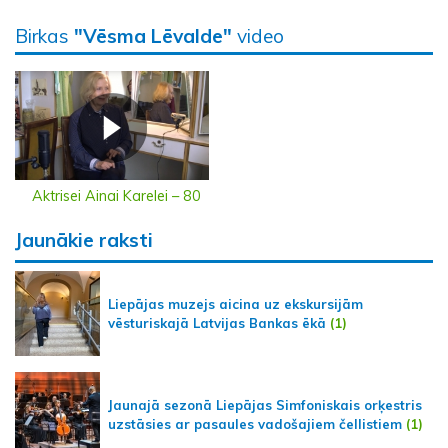
Birkas
"Vēsma Lēvalde"
video
Aktrisei Ainai Karelei – 80
Jaunākie raksti
Liepājas muzejs aicina uz ekskursijām
vēsturiskajā Latvijas Bankas ēkā
(1)
Jaunajā sezonā Liepājas Simfoniskais orķestris
uzstāsies ar pasaules vadošajiem čellistiem
(1)