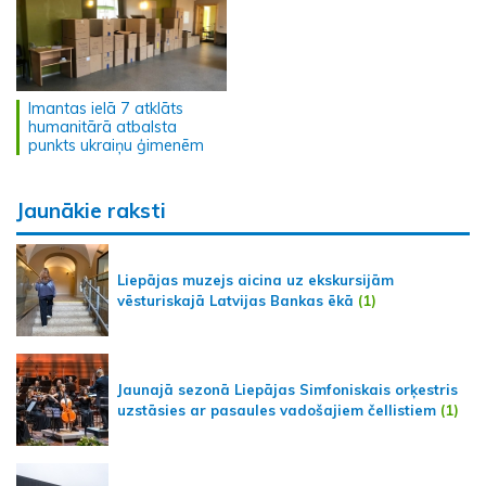
Imantas ielā 7 atklāts
humanitārā atbalsta
punkts ukraiņu ģimenēm
Jaunākie raksti
Liepājas muzejs aicina uz ekskursijām
vēsturiskajā Latvijas Bankas ēkā
(1)
Jaunajā sezonā Liepājas Simfoniskais orķestris
uzstāsies ar pasaules vadošajiem čellistiem
(1)