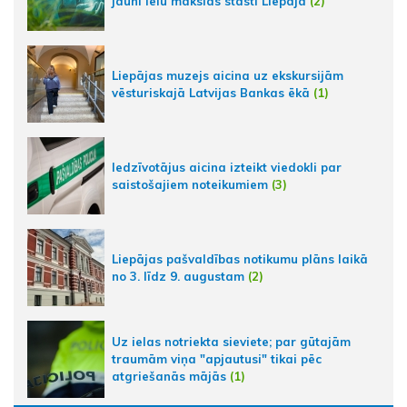
jauni ielu mākslas stāsti Liepājā
(2)
Liepājas muzejs aicina uz ekskursijām
vēsturiskajā Latvijas Bankas ēkā
(1)
Iedzīvotājus aicina izteikt viedokli par
saistošajiem noteikumiem
(3)
Liepājas pašvaldības notikumu plāns laikā
no 3. līdz 9. augustam
(2)
Uz ielas notriekta sieviete; par gūtajām
traumām viņa "apjautusi" tikai pēc
atgriešanās mājās
(1)