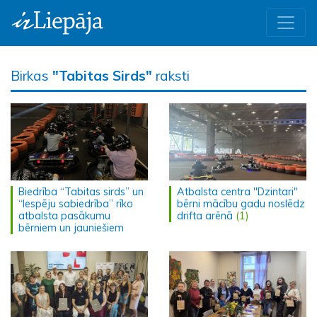
Birkas
"Tabitas Sirds"
raksti
Biedrība “Tabitas sirds” un
Atbalsta centra "Dzintari"
“Iespēju sabiedrība” rīko
bērni mācību gadu noslēdz
atbalsta pasākumu
drifta arēnā
(1)
bērniem un jauniešiem