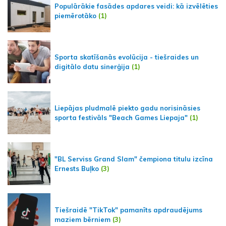
Populārākie fasādes apdares veidi: kā izvēlēties
piemērotāko
(1)
Sporta skatīšanās evolūcija - tiešraides un
digitālo datu sinerģija
(1)
Liepājas pludmalē piekto gadu norisināsies
sporta festivāls "Beach Games Liepaja"
(1)
"BL Serviss Grand Slam" čempiona titulu izcīna
Ernests Buļko
(3)
Tiešraidē "TikTok" pamanīts apdraudējums
maziem bērniem
(3)