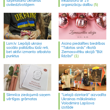
turpināšanu Ukrainas
inkubatoru ar 15
civiliedzīvotājiem
organizāciju dalību
(5)
Lsm.lv: Liepājā ukraiņi
Aicina piedalīties biedrības
sociālo palīdzību lūdz reti,
"Tabitas sirds" rīkotā
bet aktīvi izmanto atbalsta
Ziemassvētku akcijā "Būt
punktus
līdzās!"
(1)
Slimnīca ziedojumā saņem
"Lielajā dzintarā" aizvadīta
vērtīgas grāmatas
Ukrainas mākslinieka
Volodimira Lapšova
izstāde