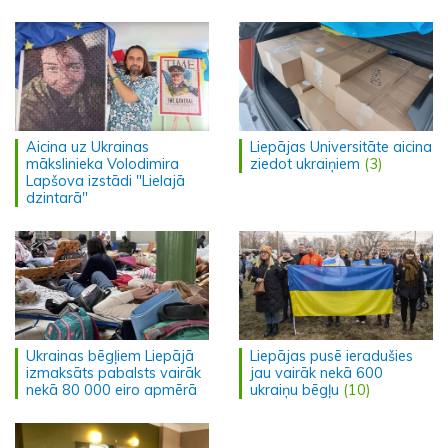
Aicina uz Ukrainas
Liepājas Universitāte aicina
mākslinieka Volodimira
ziedot ukraiņiem
(3)
Lapšova izstādi "Lielajā
dzintarā"
Ukrainas bēgļiem Liepājā
Liepājas pusē ieradušies
izmaksāts pabalsts vairāk
jau vairāk nekā 600
nekā 80 000 eiro apmērā
ukraiņu bēgļu
(10)