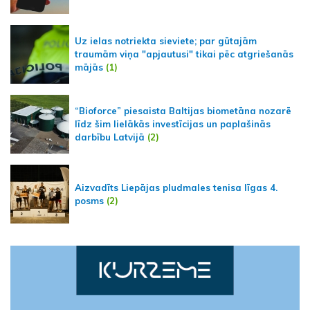
Uz ielas notriekta sieviete; par gūtajām
traumām viņa "apjautusi" tikai pēc atgriešanās
mājās
(1)
“Bioforce” piesaista Baltijas biometāna nozarē
līdz šim lielākās investīcijas un paplašinās
darbību Latvijā
(2)
Aizvadīts Liepājas pludmales tenisa līgas 4.
posms
(2)