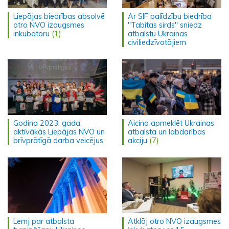
Liepājas biedrības absolvē
Ar SIF palīdzību biedrība
otro NVO izaugsmes
"Tabitas sirds" sniedz
inkubatoru
(1)
atbalstu Ukrainas
civiliedzīvotājiem
Godina 2023. gada
Aicina apmeklēt Ukrainas
aktīvākās Liepājas NVO un
atbalsta un labdarības
brīvprātīgā darba veicējus
akciju
(7)
Lemj par atbalsta
Atklāj otro NVO izaugsmes