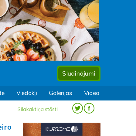
Sludinājumi
de
Viedokļi
Galerijas
Video
a
Silakaktiņa stāsti
eiro