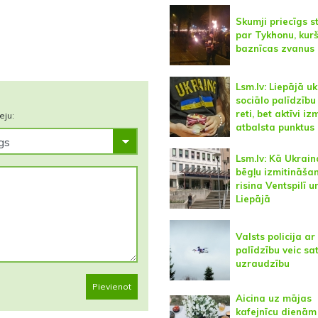
Skumji priecīgs s
par Tykhonu, kur
baznīcas zvanus
Lsm.lv: Liepājā uk
sociālo palīdzību
reti, bet aktīvi i
eju:
atbalsta punktus
Lsm.lv: Kā Ukrain
bēgļu izmitināša
risina Ventspilī u
Liepājā
Valsts policija a
palīdzību veic sa
uzraudzību
Pievienot
Aicina uz mājas
kafejnīcu dienām