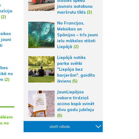
stāsies spēkā
p
jaunais autobusu
zīcija
maršrutu tīkls
(3)
(2)
No Francijas,
Meksikas un
ksikas
Spānijas – trīs jauni
 jauni
ielu mākslas stāsti
ti
Liepājā
(2)
Liepājā notiks
parka svētki
ības
"Liepāja bez
aikā no
barjerām", gaidīts
am
(2)
ikviens
(5)
JaunLiepājas
vakara tirdziņš
aicina kopā svinēt
divu gadu jubileju
(5)
pēkiem
u no
skatīt nākošo