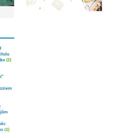
d
itulu
ļko
(2)
k"
aziem
a
ajām
pēc
ās
(1)