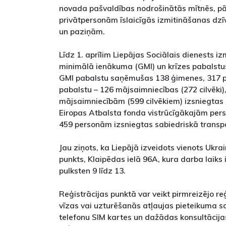
novada pašvaldības nodrošinātās mītnēs, pār
privātpersonām īslaicīgās izmitināšanas dzīv
un paziņām.
Līdz 1. aprīlim Liepājas Sociālais dienests i
minimālā ienākuma (GMI) un krīzes pabalstu
GMI pabalstu saņēmušas 138 ģimenes, 317 pe
pabalstu – 126 mājsaimniecības (272 cilvēki), 
mājsaimniecībām (599 cilvēkiem) izsniegtas i
Eiropas Atbalsta fonda vistrūcīgākajām pe
459 personām izsniegtas sabiedriskā transp
Jau ziņots, ka Liepājā izveidots vienots Ukra
punkts, Klaipēdas ielā 96A, kura darba laiks 
pulksten 9 līdz 13.
Reģistrācijas punktā var veikt pirmreizējo re
vīzas vai uzturēšanās atļaujas pieteikuma
telefonu SIM kartes un dažādas konsultācija