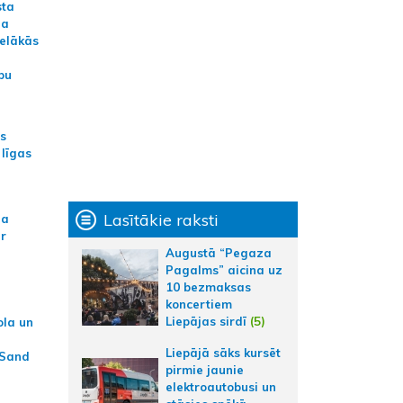
sta
na
ielākās
bu
as
 līgas
Lasītākie raksti
na
ar
Augustā “Pegaza
Pagalms” aicina uz
10 bezmaksas
koncertiem
Liepājas sirdī
(5)
ola un
Liepājā sāks kursēt
 Sand
pirmie jaunie
elektroautobusi un