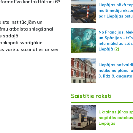
nformatīvo kontakttālruni 63
Liepājas bākā to
multimediju ekspo
par Liepājas ostu
lsts institūcijām un
tēmu atbalsta sniegšanai
No Francijas, Me
s sadaļā
un Spānijas – trīs
apkopoti svarīgākie
ielu mākslas stās
bas varētu sazināties ar sev
Liepājā
(2)
Liepājas pašvald
notikumu plāns l
3. līdz 9. august
Saistītie raksti
Ukrainas Jūras s
nogādās autobus
Liepājas