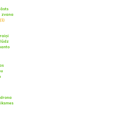
tāsts
š zvana
(1)
raiņi
 lūdz
zmanto
as
nu
n
r drona
tiksmes