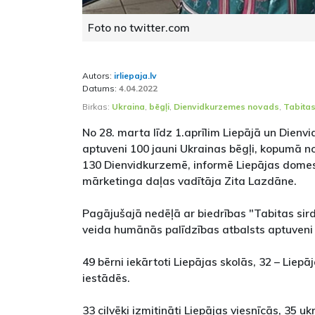
Foto no twitter.com
Autors:
irliepaja.lv
Datums:
4.04.2022
Birkas:
Ukraina
,
bēgļi
,
Dienvidkurzemes novads
,
Tabitas
No 28. marta līdz 1.aprīlim Liepājā un Dienv
aptuveni 100 jauni Ukrainas bēgļi, kopumā no
130 Dienvidkurzemē, informē Liepājas domes
mārketinga daļas vadītāja Zita Lazdāne.
Pagājušajā nedēļā ar biedrības "Tabitas sir
veida humānās palīdzības atbalsts aptuveni 
49 bērni iekārtoti Liepājas skolās, 32 – Liepā
iestādēs.
33 cilvēki izmitināti Liepājas viesnīcās, 35 