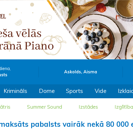
diena,
Askolds, Aisma
usts
Krimināls
Dome
Sports
Vide
Izklai
ātris
Summer Sound
Izstādes
Izglītīb
maksāts pabalsts vairāk nekā 80 000 