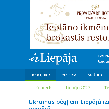
Ceturt
6.aug
Liepājnieki
Bizness
Kultūra
Koncerts
Liepāja 2027
Te
Ukrainas bēgļiem Liepājā iz
apmērā