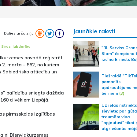
Jaunākie raksti
Dalies ar šo ziņu:
 Sirds
,
labdarība
"BL Serviss Gran
Slam" čempiona t
idkurzemes novadā reģistrēti
izcīna Ernests Bu
 2. marta – 862, no kuriem
 Sabiedrisko attiecību un
Tiešraidē "TikTo
pamanīts
apdraudējums m
ds" palīdzību sniegts dažāda
bērniem
(3)
160 cilvēkiem Liepājā.
Uz ielas notriekt
sieviete; par gūt
jas pirmsskolas izglītības
traumām viņa
"apjautusi" tikai 
atgriešanās māj
ukraiņi Dienvidkurzemes