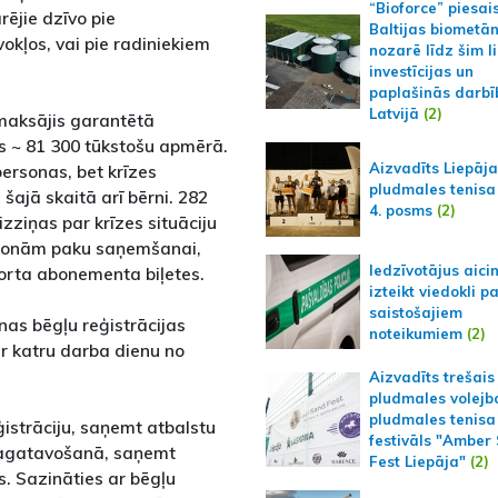
“Bioforce” piesai
ējie dzīvo pie
Baltijas biometā
okļos, vai pie radiniekiem
nozarē līdz šim l
investīcijas un
paplašinās darbī
Latvijā
(2)
zmaksājis garantētā
s ~ 81 300 tūkstošu apmērā.
Aizvadīts Liepāj
rsonas, bet krīzes
pludmales tenisa
šajā skaitā arī bērni. 282
4. posms
(2)
zziņas par krīzes situāciju
rsonām paku saņemšanai,
Iedzīvotājus aici
orta abonementa biļetes.
izteikt viedokli p
saistošajiem
inas bēgļu reģistrācijas
noteikumiem
(2)
ir katru darba dienu no
Aizvadīts trešais
pludmales volejb
pludmales tenisa
ģistrāciju, saņemt atbalstu
festivāls "Amber
 sagatavošanā, saņemt
Fest Liepāja"
(2)
s. Sazināties ar bēgļu