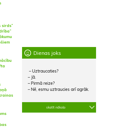
s
 sirds”
drība”
sākumu
ešiem
Dienas joks
mācību
fta
– Uztraucaties?
– Jā.
– Pirmā reize?
s
– Nē, esmu uztraucies arī agrāk.
aņā
krainas
skatīt nākošo
rums
ības