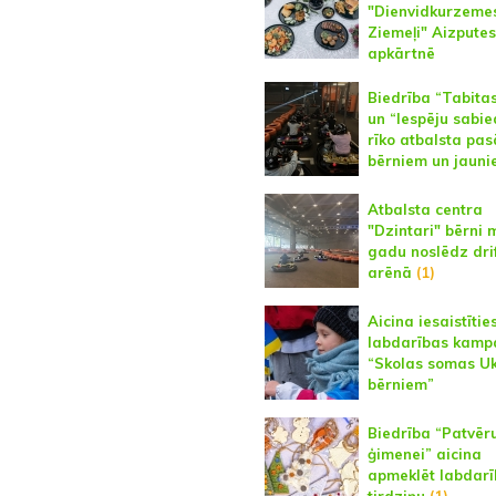
"Dienvidkurzeme
Ziemeļi" Aizputes
apkārtnē
Biedrība “Tabitas
un “Iespēju sabie
rīko atbalsta pa
bērniem un jauni
Atbalsta centra
"Dzintari" bērni 
gadu noslēdz dri
arēnā
(1)
Aicina iesaistītie
labdarības kamp
“Skolas somas U
bērniem”
Biedrība “Patvē
ģimenei” aicina
apmeklēt labdar
tirdziņu
(1)