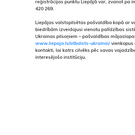
reģistrācijas punktu Liepājā var, zvanot pa i
420 269.
Liepājas valstspilsētas pašvaldība kopā ar va
biedrībām izveidojusi vienotu palīdzības sis
Ukrainas pilsoņiem – pašvaldības mājaslapa
www.liepaja.lv/atbalsts-ukrainai/
vienkopus 
kontakti, lai katrs cilvēks pēc savas vajadzī
interesējošo institūciju.