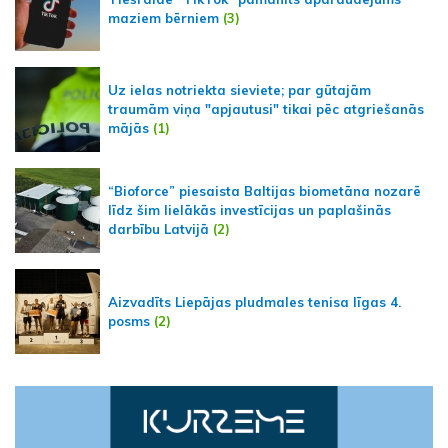
maziem bērniem
(3)
Uz ielas notriekta sieviete; par gūtajām
traumām viņa "apjautusi" tikai pēc atgriešanās
mājās
(1)
“Bioforce” piesaista Baltijas biometāna nozarē
līdz šim lielākās investīcijas un paplašinās
darbību Latvijā
(2)
Aizvadīts Liepājas pludmales tenisa līgas 4.
posms
(2)