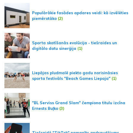
Populārākie fasādes apdares veidi: kā izvēlēties
piemērotāko
(2)
Sporta skatīšanās evolūcija - tiešraides un
digitālo datu sinerģija
(1)
Liepājas pludmalē piekto gadu norisināsies
sporta festivāls "Beach Games Liepaja"
(1)
"BL Serviss Grand Slam" čempiona titulu izcīna
Ernests Buļko
(3)
Tiešraidē "TikTok" pamanīts apdraudējums