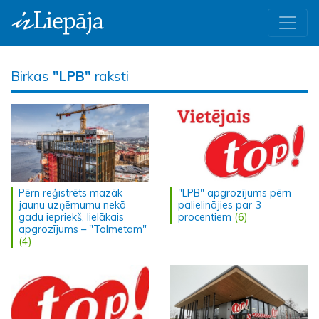
Birkas
"LPB"
raksti
Pērn reģistrēts mazāk
"LPB" apgrozījums pērn
jaunu uzņēmumu nekā
palielinājies par 3
gadu iepriekš, lielākais
procentiem
(6)
apgrozījums – "Tolmetam"
(4)