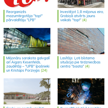
Reorganizēs
Investējot 1,8 miljonus eiro,
mazumtirgotāja "top!"
Grobiņā atvērts jauns
pārvaldītāju "LPB"
veikals "top!"
(4)
Miljonāru saraksta galvgalī
Lasītājs: Ļoti bīstama
arī Aigars Kesenfelds,
situācija pie tirdzniecības
zaudētāji – "UPB" īpašnieki
centra "baata"
(4)
un Kristaps Porziņģis
(24)