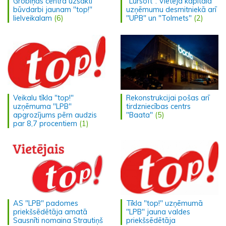
Grobiņas centrā uzsākti
"Lursoft": Vietējā kapitāla
būvdarbi jaunam "top!"
uzņēmumu desmitniekā arī
lielveikalam
(6)
"UPB" un "Tolmets"
(2)
Veikalu tīkla "top!"
Rekonstrukcijai pošas arī
uzņēmuma "LPB"
tirdzniecības centrs
apgrozījums pērn audzis
"Baata"
(5)
par 8,7 procentiem
(1)
AS "LPB" padomes
Tīkla "top!" uzņēmumā
priekšsēdētāja amatā
"LPB" jauna valdes
Sausnīti nomaina Strautiņš
priekšsēdētāja