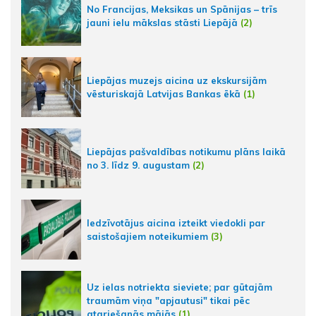
No Francijas, Meksikas un Spānijas – trīs
jauni ielu mākslas stāsti Liepājā
(2)
Liepājas muzejs aicina uz ekskursijām
vēsturiskajā Latvijas Bankas ēkā
(1)
Liepājas pašvaldības notikumu plāns laikā
no 3. līdz 9. augustam
(2)
Iedzīvotājus aicina izteikt viedokli par
saistošajiem noteikumiem
(3)
Uz ielas notriekta sieviete; par gūtajām
traumām viņa "apjautusi" tikai pēc
atgriešanās mājās
(1)