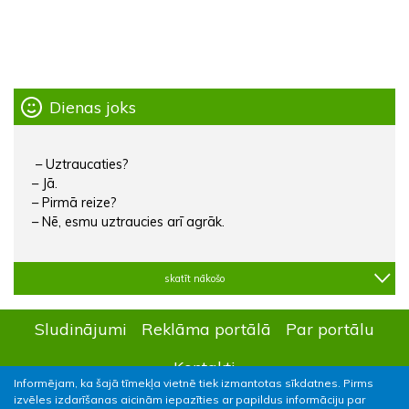
Dienas joks
– Uztraucaties?
– Jā.
– Pirmā reize?
– Nē, esmu uztraucies arī agrāk.
skatīt nākošo
Sludinājumi
Reklāma portālā
Par portālu
Kontakti
Informējam, ka šajā tīmekļa vietnē tiek izmantotas sīkdatnes. Pirms
izvēles izdarīšanas aicinām iepazīties ar papildus informāciju par