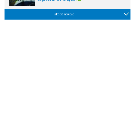
skatīt nākošo