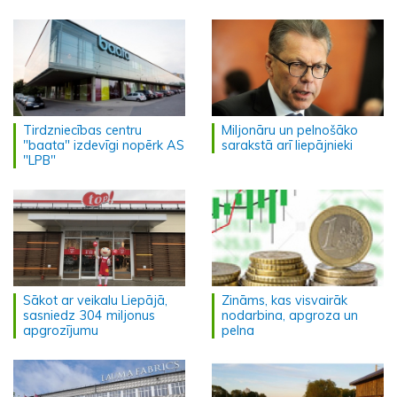
Tirdzniecības centru
Miljonāru un pelnošāko
"baata" izdevīgi nopērk AS
sarakstā arī liepājnieki
"LPB"
Sākot ar veikalu Liepājā,
Zināms, kas visvairāk
sasniedz 304 miljonus
nodarbina, apgroza un
apgrozījumu
pelna