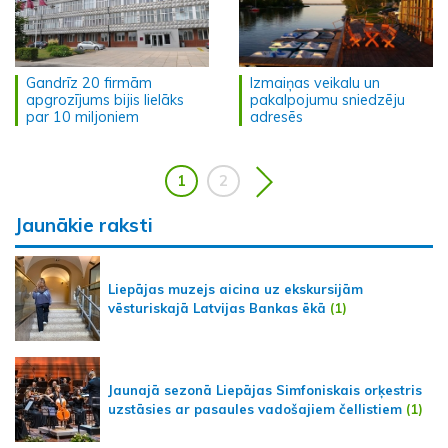
Gandrīz 20 firmām
Izmaiņas veikalu un
apgrozījums bijis lielāks
pakalpojumu sniedzēju
par 10 miljoniem
adresēs
1
2
Jaunākie raksti
Liepājas muzejs aicina uz ekskursijām
vēsturiskajā Latvijas Bankas ēkā
(1)
Jaunajā sezonā Liepājas Simfoniskais orķestris
uzstāsies ar pasaules vadošajiem čellistiem
(1)