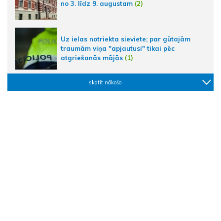
no 3. līdz 9. augustam
(2)
Uz ielas notriekta sieviete; par gūtajām
traumām viņa "apjautusi" tikai pēc
atgriešanās mājās
(1)
skatīt nākošo