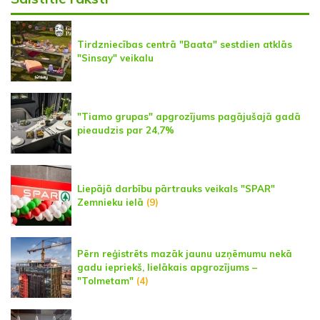
Tirdzniecības centrā "Baata" sestdien atklās
"Sinsay" veikalu
"Tiamo grupas" apgrozījums pagājušajā gadā
pieaudzis par 24,7%
Liepājā darbību pārtrauks veikals "SPAR"
Zemnieku ielā
(9)
Pērn reģistrēts mazāk jaunu uzņēmumu nekā
gadu iepriekš, lielākais apgrozījums –
"Tolmetam"
(4)