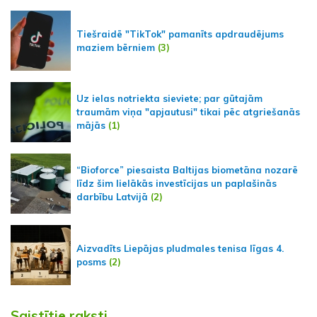
Tiešraidē "TikTok" pamanīts apdraudējums
maziem bērniem
(3)
Uz ielas notriekta sieviete; par gūtajām
traumām viņa "apjautusi" tikai pēc atgriešanās
mājās
(1)
“Bioforce” piesaista Baltijas biometāna nozarē
līdz šim lielākās investīcijas un paplašinās
darbību Latvijā
(2)
Aizvadīts Liepājas pludmales tenisa līgas 4.
posms
(2)
Saistītie raksti