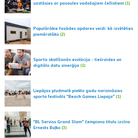
uzstāsies ar pasaules vadošajiem čellistiem
(1)
Populārākie fasādes apdares veidi: kā izvēlēties
piemērotāko
(2)
Sporta skatīšanās evolūcija - tiešraides un
digitālo datu sinerģija
(1)
Liepājas pludmalē piekto gadu norisināsies
sporta festivāls "Beach Games Liepaja"
(1)
"BL Serviss Grand Slam" čempiona titulu izcīna
Ernests Buļko
(3)