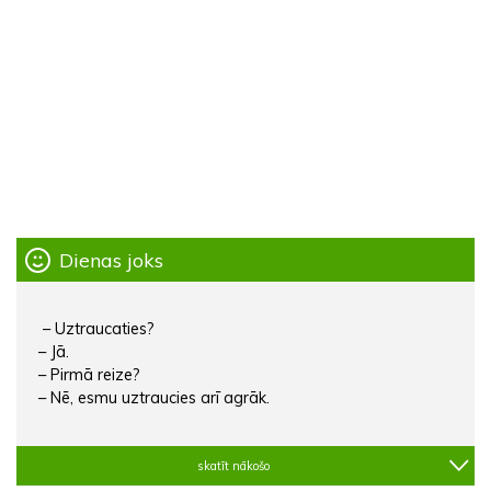
Dienas joks
– Uztraucaties?
– Jā.
– Pirmā reize?
– Nē, esmu uztraucies arī agrāk.
skatīt nākošo