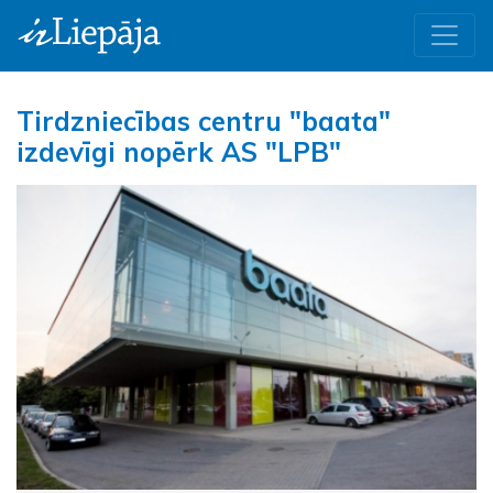
Tirdzniecības centru "baata"
izdevīgi nopērk AS "LPB"