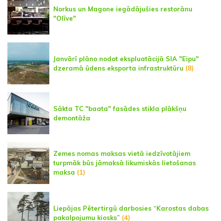
Norkus un Magone iegādājušies restorānu
"Olīve"
Janvārī plāno nodot ekspluatācijā SIA "Eipu"
dzeramā ūdens eksporta infrastruktūru
(8)
Sākta TC "baata" fasādes stikla plākšņu
demontāža
Zemes nomas maksas vietā iedzīvotājiem
turpmāk būs jāmaksā likumiskās lietošanas
maksa
(1)
Liepājas Pētertirgū darbosies “Karostas dabas
pakalpojumu kiosks”
(4)