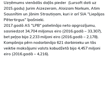
Uzņēmums vienādās daļās pieder (Lursoft dati uz
2015.gadu) Jurim Aizezeram, Aloizam Norkum, Atim
Sausnītim un Jānim Strautiņam, kuri ir arī SIA "Liepājas
Pētertirgus" īpašnieki.
2017.gadā AS "LPB" palielināja neto apgrozījumu,
sasniedzot 34,704 miljonus eiro (2016.gadā – 33,307),
bet peļņa bija 2,233 miljoni eiro (2016.gadā – 2,178).
Kompānija pērn nodarbināja 621 darbinieku un tās
veiktie maksājumi valsts kobudžetā bija 4,457 miljoni
eiro (2016.gadā – 4,216).