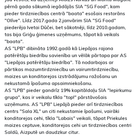
pērnā gada sākumā iegādājās SIA "SG Food", kam
pieder tirdzniecības centrā "baata" esošais restorāns
"Olīve". Līdz 2017.gada 2.janvārim SIA "SG Food"
piederēja Ivetai Dūčei, bet sākotnēji, līdz 2010.gadam,
tas bija Griģu ģimenes uzņēmums, tāpat kā veikals
"baata".
AS "LPB" dibināta 1992.gadā kā Liepājas rajona
patērētāju biedrību savienība un vēlāk pārtapa par AS
"Liepājas patērētāju biedrība". Tā nodarbojas ar
pārtikas mazumtirdzniecību un vairumtirdzniecību,
maizes un konditorejas izstrādājumu ražošanu un
nekustamā īpašuma apsaimniekošanu.
AS "LPB" pieder gandrīz 19% kapitāldaļu SIA "Iepirkumu
grupa", kas ir veikalu tīkla "top!" pārstāvošais
uzņēmums. AS "LPB" Liepājā pieder arī tirdzniecības
centrs "Sala XL" un citi nekustamie īpašumi, vairāki
konditorejas cehi, tīkla "Labais" veikali, tāpat Priekules
maizes ceptuve, konditorejas cehi un tirdzniecības centri
Saldū, Aizputē un daudzkur citur.