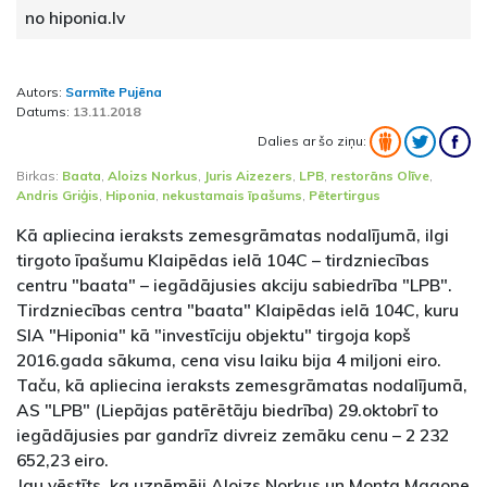
no hiponia.lv
Autors:
Sarmīte Pujēna
Datums:
13.11.2018
Dalies ar šo ziņu:
Birkas:
Baata
,
Aloizs Norkus
,
Juris Aizezers
,
LPB
,
restorāns Olīve
,
Andris Griģis
,
Hiponia
,
nekustamais īpašums
,
Pētertirgus
Kā apliecina ieraksts zemesgrāmatas nodalījumā, ilgi
tirgoto īpašumu Klaipēdas ielā 104C – tirdzniecības
centru "baata" – iegādājusies akciju sabiedrība "LPB".
Tirdzniecības centra "baata" Klaipēdas ielā 104C, kuru
SIA "Hiponia" kā "investīciju objektu" tirgoja kopš
2016.gada sākuma, cena visu laiku bija 4 miljoni eiro.
Taču, kā apliecina ieraksts zemesgrāmatas nodalījumā,
AS "LPB" (Liepājas patērētāju biedrība) 29.oktobrī to
iegādājusies par gandrīz divreiz zemāku cenu – 2 232
652,23 eiro.
Jau vēstīts, ka uzņēmēji Aloizs Norkus un Monta Magone