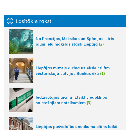
Lasītākie raksti
No Francijas, Meksikas un Spānijas – trīs
jauni ielu mākslas stāsti Liepājā
(2)
Liepājas muzejs aicina uz ekskursijām
vēsturiskajā Latvijas Bankas ēkā
(1)
Iedzīvotājus aicina izteikt viedokli par
saistošajiem noteikumiem
(3)
Liepājas pašvaldības notikumu plāns laikā