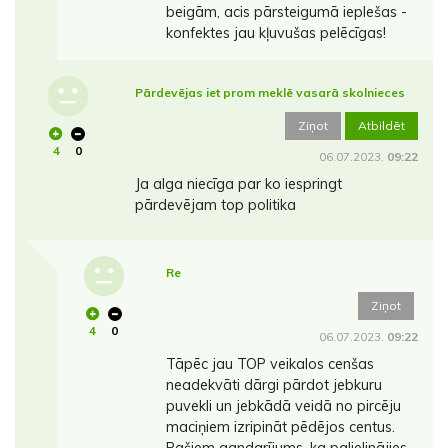
beigām, acis pārsteigumā ieplešas -
konfektes jau kļuvušas pelēcīgas!
Pārdevējas iet prom meklē vasarā skolnieces
Ziņot
Atbildēt
4
0
06.07.2023.
09:22
Ja alga niecīga par ko iespringt
pārdevējam top politika
Re
Ziņot
4
0
06.07.2023.
09:22
Tāpēc jau TOP veikalos cenšas
neadekvāti dārgi pārdot jebkuru
puvekli un jebkādā veidā no pircēju
maciņiem izripināt pēdējos centus.
Pašiem gandarījums, ka palielinājies