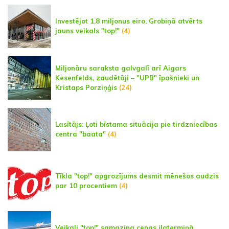
Investējot 1,8 miljonus eiro, Grobiņā atvērts
jauns veikals "top!"
(4)
Miljonāru saraksta galvgalī arī Aigars
Kesenfelds, zaudētāji – "UPB" īpašnieki un
Kristaps Porziņģis
(24)
Lasītājs: Ļoti bīstama situācija pie tirdzniecības
centra "baata"
(4)
Tīkla "top!" apgrozījums desmit mēnešos audzis
par 10 procentiem
(4)
Veikali "top!" samazina cenas ilgtermiņā