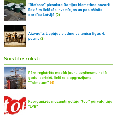
“Bioforce” piesaista Baltijas biometāna nozarē
līdz šim lielākās investīcijas un paplašinās
darbību Latvijā
(2)
Aizvadīts Liepājas pludmales tenisa līgas 4.
posms
(2)
Saistītie raksti
Pērn reģistrēts mazāk jaunu uzņēmumu nekā
gadu iepriekš, lielākais apgrozījums –
"Tolmetam"
(4)
Reorganizēs mazumtirgotāja "top!" pārvaldītāju
"LPB"