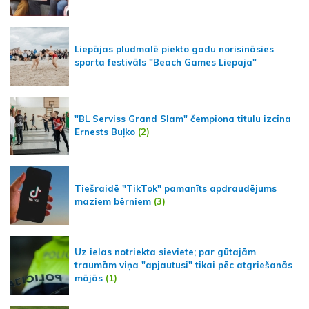
Liepājas pludmalē piekto gadu norisināsies
sporta festivāls "Beach Games Liepaja"
"BL Serviss Grand Slam" čempiona titulu izcīna
Ernests Buļko
(2)
Tiešraidē "TikTok" pamanīts apdraudējums
maziem bērniem
(3)
Uz ielas notriekta sieviete; par gūtajām
traumām viņa "apjautusi" tikai pēc atgriešanās
mājās
(1)