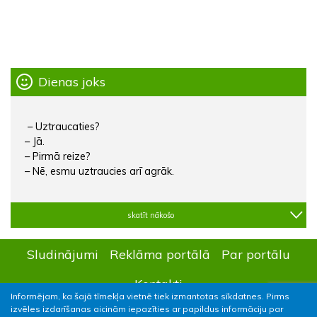
Dienas joks
– Uztraucaties?
– Jā.
– Pirmā reize?
– Nē, esmu uztraucies arī agrāk.
skatīt nākošo
Sludinājumi
Reklāma portālā
Par portālu
Kontakti
Informējam, ka šajā tīmekļa vietnē tiek izmantotas sīkdatnes. Pirms
izvēles izdarīšanas aicinām iepazīties ar papildus informāciju par