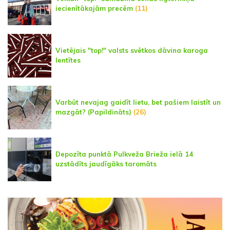
iecienītākajām precēm
(11)
Vietējais "top!" valsts svētkos dāvina karoga
lentītes
Varbūt nevajag gaidīt lietu, bet pašiem laistīt un
mazgāt? (Papildināts)
(26)
Depozīta punktā Pulkveža Brieža ielā 14
uzstādīts jaudīgāks taromāts