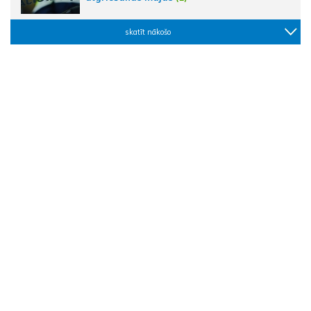
skatīt nākošo