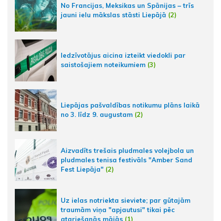
No Francijas, Meksikas un Spānijas – trīs
jauni ielu mākslas stāsti Liepājā
(2)
Iedzīvotājus aicina izteikt viedokli par
saistošajiem noteikumiem
(3)
Liepājas pašvaldības notikumu plāns laikā
no 3. līdz 9. augustam
(2)
Aizvadīts trešais pludmales volejbola un
pludmales tenisa festivāls "Amber Sand
Fest Liepāja"
(2)
Uz ielas notriekta sieviete; par gūtajām
traumām viņa "apjautusi" tikai pēc
atgriešanās mājās
(1)