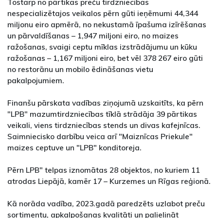
Tostarp no pārtikas preču tirdzniecības
nespecializētajos veikalos pērn gūti ieņēmumi 44,344
miljonu eiro apmērā, no nekustamā īpašuma izīrēšanas
un pārvaldīšanas – 1,947 miljoni eiro, no maizes
ražošanas, svaigi ceptu mīklas izstrādājumu un kūku
ražošanas – 1,167 miljoni eiro, bet vēl 378 267 eiro gūti
no restorānu un mobilo ēdināšanas vietu
pakalpojumiem.
Finanšu pārskata vadības ziņojumā uzskaitīts, ka pērn
"LPB" mazumtirdzniecības tīklā strādāja 39 pārtikas
veikali, viens tirdzniecības stends un divas kafejnīcas.
Saimniecisko darbību veica arī "Maiznīcas Priekule"
maizes ceptuve un "LPB" konditoreja.
Pērn LPB" telpas iznomātas 28 objektos, no kuriem 11
atrodas Liepājā, kamēr 17 – Kurzemes un Rīgas reģionā.
Kā norāda vadība, 2023.gadā paredzēts uzlabot preču
sortimentu, apkalpošanas kvalitāti un palielināt