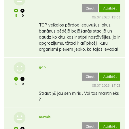
Ziņot
Atbildēt
5
0
05.07.2023.
13:06
TOP veikalos pārdod iepuvušus lokus,
banānus pēdējā bojāšanās stadijā un
daudz ko citu, kas ir stipri nostāvējies. Ja ir
apgrozījums, tātad ir arī pircēji, kuru
organismi pieņem jebko, ko tajos ievada!
gop
Ziņot
Atbildēt
0
0
05.07.2023.
17:03
Strautiņš jau sen miris . Vai tas mantinieks
?
Kurmis
Ziņot
Atbildēt