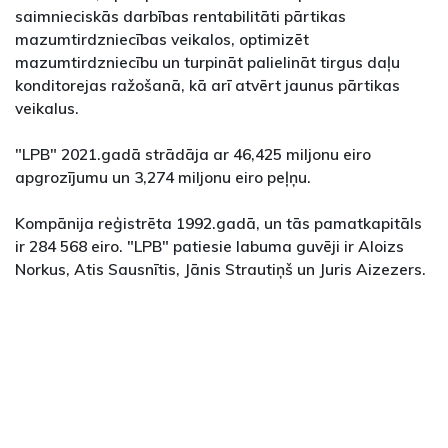
saimnieciskās darbības rentabilitāti pārtikas
mazumtirdzniecības veikalos, optimizēt
mazumtirdzniecību un turpināt palielināt tirgus daļu
konditorejas ražošanā, kā arī atvērt jaunus pārtikas
veikalus.
"LPB" 2021.gadā strādāja ar 46,425 miljonu eiro
apgrozījumu un 3,274 miljonu eiro peļņu.
Kompānija reģistrēta 1992.gadā, un tās pamatkapitāls
ir 284 568 eiro. "LPB" patiesie labuma guvēji ir Aloizs
Norkus, Atis Sausnītis, Jānis Strautiņš un Juris Aizezers.