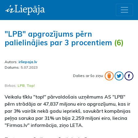
"LPB" apgrozījums pērn
palielinājies par 3 procentiem
(6)
Autors:
irliepaja.lv
Datums:
5.07.2023
Dalies ar šo ziņu:
Birkas:
LPB
,
Top!
Veikalu tīklu "top!" pārvaldošais uzņēmums AS "LPB"
pērn strādāja ar 47,837 miljonu eiro apgrozījumu, kas ir
par 3% vairāk nekā gadu iepriekš, savukārt kompānijas
peļņa saruka par 31% un bija 2,259 miljoni eiro, liecina
"Firmas.lv" informācija, ziņo LETA.