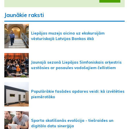
Jaunākie raksti
Liepājas muzejs aicina uz ekskursijām
vēsturiskajā Latvijas Bankas ēkā
Jaunajā sezonā Liepājas Simfoniskais orķestris
uzstāsies ar pasaules vadošajiem čellistiem
Populārākie fasādes apdares veidi: kā izvēlēties
piemērotāko
Sporta skatīšanās evolūcija - tiešraides un
digitālo datu sinerģija