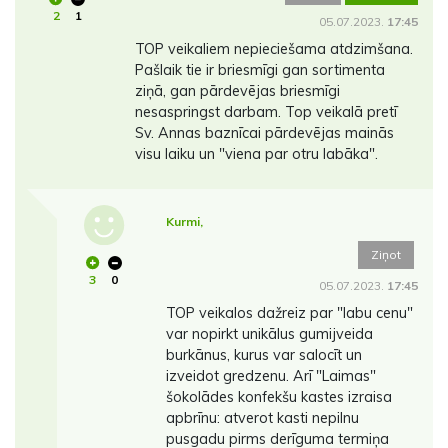
2
1
05.07.2023.
17:45
TOP veikaliem nepieciešama atdzimšana.
Pašlaik tie ir briesmīgi gan sortimenta
ziņā, gan pārdevējas briesmīgi
nesaspringst darbam. Top veikalā pretī
Sv. Annas baznīcai pārdevējas mainās
visu laiku un "viena par otru labāka".
Kurmi,
Ziņot
3
0
05.07.2023.
17:45
TOP veikalos dažreiz par "labu cenu"
var nopirkt unikālus gumijveida
burkānus, kurus var salocīt un
izveidot gredzenu. Arī "Laimas"
šokolādes konfekšu kastes izraisa
apbrīnu: atverot kasti nepilnu
pusgadu pirms derīguma termiņa