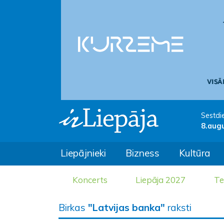
Sestdi
8.aug
Liepājnieki
Bizness
Kultūra
Koncerts
Liepāja 2027
Te
Birkas
"Latvijas banka"
raksti