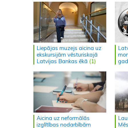
Liepājas muzejs aicina uz
Lat
ekskursijām vēsturiskajā
mon
Latvijas Bankas ēkā
(1)
gad
Aicina uz neformālās
Lau
izglītības nodarbībām
Mēs