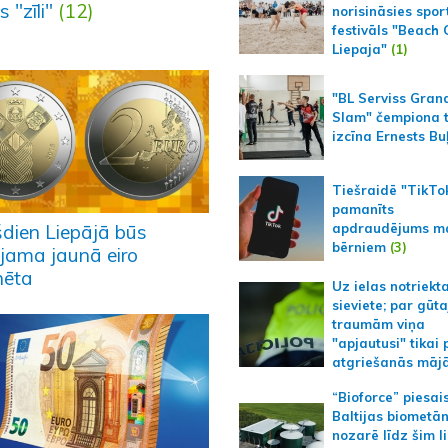
s "zīli"
(12)
norisināsies spor
festivāls "Beach
Liepaja"
(1)
"BL Serviss Gran
Slam" čempiona t
izcīna Ernests Bu
Tiešraidē "TikTo
pamanīts
apdraudējums m
šdien Liepājā būs
bērniem
(3)
ejama jaunā eiro
ēta
Uz ielas notriekt
sieviete; par gūt
traumām viņa
"apjautusi" tikai 
atgriešanās māj
“Bioforce” piesai
Baltijas biometā
nozarē līdz šim l