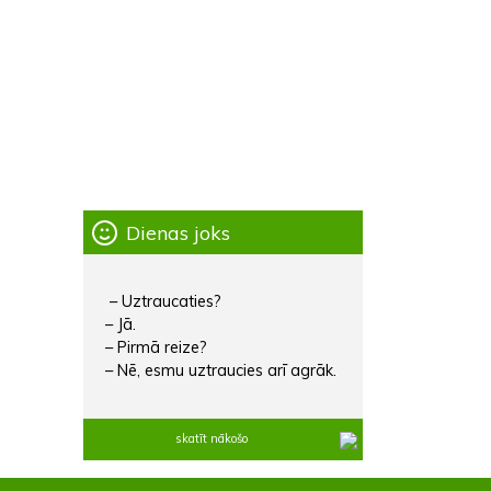
Dienas joks
– Uztraucaties?
– Jā.
– Pirmā reize?
– Nē, esmu uztraucies arī agrāk.
skatīt nākošo