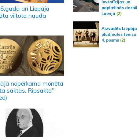
investīcijas un
6.gadā arī Liepājā
paplašinās darbī
Latvijā
(2)
lāta viltota nauda
Aizvadīts Liepāj
pludmales tenisa
4. posms
(2)
pājā nopērkama monēta
lta saktas. Ripsakta"
eo)