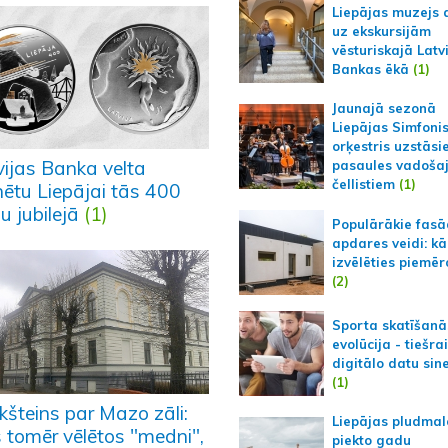
Liepājas muzejs 
uz ekskursijām
vēsturiskajā Latv
Bankas ēkā
(1)
Jaunajā sezonā
Liepājas Simfoni
orķestris uzstāsi
vijas Banka velta
pasaules vadoša
čellistiem
(1)
ētu Liepājai tās 400
u jubilejā
(1)
Populārākie fas
apdares veidi: kā
izvēlēties piemēr
(2)
Sporta skatīšanā
evolūcija - tiešra
digitālo datu sin
(1)
kšteins par Mazo zāli:
Liepājas pludmal
 tomēr vēlētos "medni",
piekto gadu