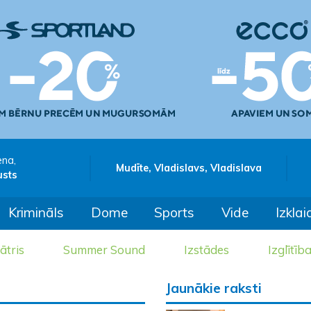
ena,
Mudīte, Vladislavs, Vladislava
usts
Krimināls
Dome
Sports
Vide
Izklai
ātris
Summer Sound
Izstādes
Izglītīb
Jaunākie raksti