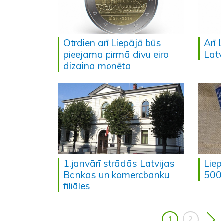
Otrdien arī Liepājā būs
Arī 
pieejama pirmā divu eiro
Lat
dizaina monēta
1.janvārī strādās Latvijas
Liep
Bankas un komercbanku
500
filiāles
1
2