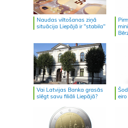
Naudas viltošanas ziņā
Pir
situācija Liepājā ir "stabila"
mini
Bēr
Vai Latvijas Banka grasās
Šod
slēgt savu filiāli Liepājā?
eir