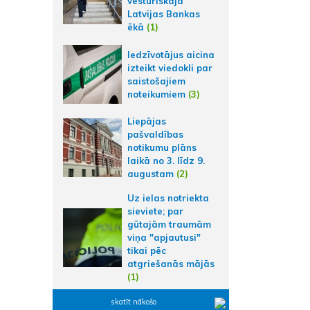
vēsturiskajā
Latvijas Bankas
ēkā
(1)
Iedzīvotājus aicina
izteikt viedokli par
saistošajiem
noteikumiem
(3)
Liepājas
pašvaldības
notikumu plāns
laikā no 3. līdz 9.
augustam
(2)
Uz ielas notriekta
sieviete; par
gūtajām traumām
viņa "apjautusi"
tikai pēc
atgriešanās mājās
(1)
skatīt nākošo