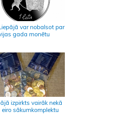
Liepājā var nobalsot par
vijas gada monētu
ājā izpirkts vairāk nekā
 eiro sākumkomplektu