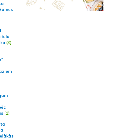
ta
 Games
d
itulu
ļko
(3)
k"
aziem
a
ajām
pēc
ās
(1)
sta
na
ielākās