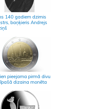
ms 140 gadiem dzimis
strs, baņķieris Andrejs
ziņš
ien pieejama pirmā divu
o īpašā dizaina monēta