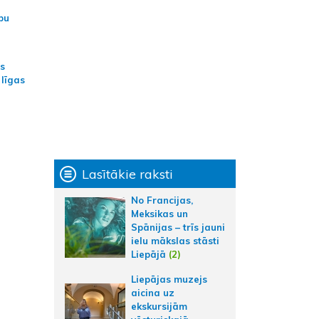
bu
as
 līgas
Lasītākie raksti
No Francijas,
Meksikas un
Spānijas – trīs jauni
ielu mākslas stāsti
Liepājā
(2)
Liepājas muzejs
aicina uz
ekskursijām