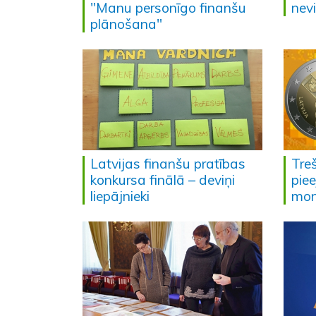
"Manu personīgo finanšu
nevi
plānošana"
Latvijas finanšu pratības
Tre
konkursa finālā – deviņi
pie
liepājnieki
mon