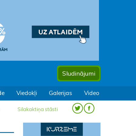
Sludinājumi
de
Viedokļi
Galerijas
Video
a
Silakaktiņa stāsti