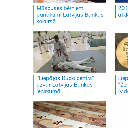
Mūspuses bērniem
201
panākumi Latvijas Bankas
atk
kokursā
"Liepājas Budo centrs"
Lie
uzvar Latvijas Bankas
"Ze
iepirkumā
(vid