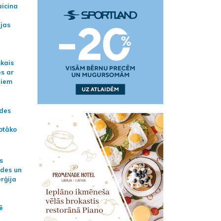
aicina
ijas
skais
es ar
jiem
ādes
otāko
s
ides un
erģija
ē