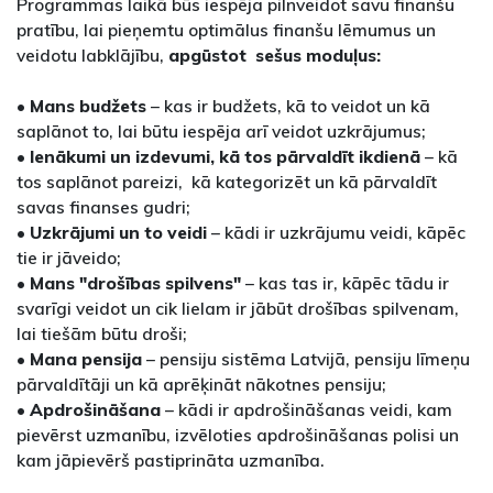
Programmas laikā būs iespēja pilnveidot savu finanšu
pratību, lai pieņemtu optimālus finanšu lēmumus un
veidotu labklājību,
apgūstot sešus moduļus:
•
Mans budžets
– kas ir budžets, kā to veidot un kā
saplānot to, lai būtu iespēja arī veidot uzkrājumus;
•
Ienākumi un izdevumi, kā tos pārvaldīt ikdienā
– kā
tos saplānot pareizi, kā kategorizēt un kā pārvaldīt
savas finanses gudri;
•
Uzkrājumi un to veidi
– kādi ir uzkrājumu veidi, kāpēc
tie ir jāveido;
•
Mans "drošības spilvens"
– kas tas ir, kāpēc tādu ir
svarīgi veidot un cik lielam ir jābūt drošības spilvenam,
lai tiešām būtu droši;
•
Mana pensija
– pensiju sistēma Latvijā, pensiju līmeņu
pārvaldītāji un kā aprēķināt nākotnes pensiju;
•
Apdrošināšana
– kādi ir apdrošināšanas veidi, kam
pievērst uzmanību, izvēloties apdrošināšanas polisi un
kam jāpievērš pastiprināta uzmanība.