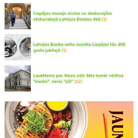
Liepājas muzejs aicina uz ekskursijām
vēsturiskajā Latvijas Bankas ēkā
(1)
Latvijas Banka velta monētu Liepājai tās 400
gadu jubilejā
(1)
Laukšteins par Mazo zāli: Mēs tomēr vēlētos
"medni", nevis "zīli"
(12)