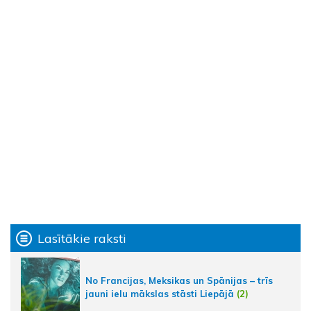
Lasītākie raksti
No Francijas, Meksikas un Spānijas – trīs
jauni ielu mākslas stāsti Liepājā
(2)