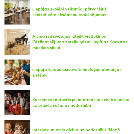
Liepājas skolēni veiksmīgi pārvarējuši
centralizēto eksāmenu izaicinājumus
Aicina iedzīvotājus izteikt viedokli par
līdzfinansējuma noteikumiem Liepājas Karostas
mūzikas skolā
Liepājā veidos asistīvo tehnoloģiju apmaiņas
sistēmu
Kurzemes tautastērpu informācijas centrs aicina
uz brunču šūšanas nodarbību
Interjera muzejs aicina uz nodarbību “Mazā