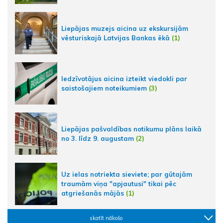
Liepājas muzejs aicina uz ekskursijām
vēsturiskajā Latvijas Bankas ēkā
(1)
Iedzīvotājus aicina izteikt viedokli par
saistošajiem noteikumiem
(3)
Liepājas pašvaldības notikumu plāns laikā
no 3. līdz 9. augustam
(2)
Uz ielas notriekta sieviete; par gūtajām
traumām viņa "apjautusi" tikai pēc
atgriešanās mājās
(1)
skatīt nākošo