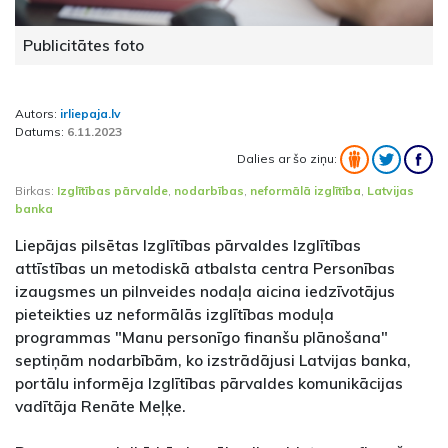
Publicitātes foto
Autors:
irliepaja.lv
Datums:
6.11.2023
Dalies ar šo ziņu:
Birkas:
Izglītības pārvalde
,
nodarbības
,
neformālā izglītība
,
Latvijas
banka
Liepājas pilsētas Izglītības pārvaldes Izglītības
attīstības un metodiskā atbalsta centra Personības
izaugsmes un pilnveides nodaļa aicina iedzīvotājus
pieteikties uz neformālās izglītības moduļa
programmas "Manu personīgo finanšu plānošana"
septiņām nodarbībām, ko izstrādājusi Latvijas banka,
portālu informēja Izglītības pārvaldes komunikācijas
vadītāja Renāte Meļķe.