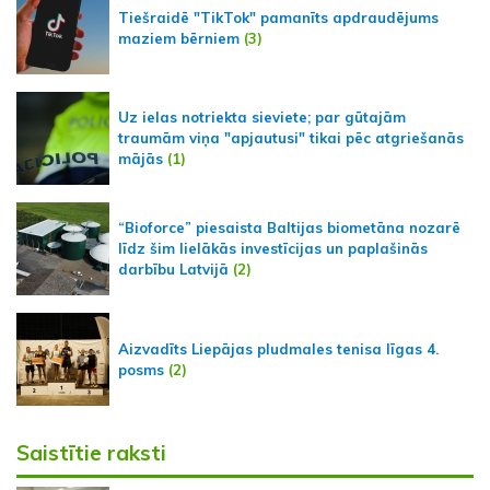
Tiešraidē "TikTok" pamanīts apdraudējums
maziem bērniem
(3)
Uz ielas notriekta sieviete; par gūtajām
traumām viņa "apjautusi" tikai pēc atgriešanās
mājās
(1)
“Bioforce” piesaista Baltijas biometāna nozarē
līdz šim lielākās investīcijas un paplašinās
darbību Latvijā
(2)
Aizvadīts Liepājas pludmales tenisa līgas 4.
posms
(2)
Saistītie raksti