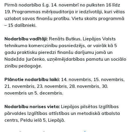
Pirmā nodarbība š.g. 14. novembrī no pulksten 16 līdz
19. Programmas mērķauditorija ir iedzīvotāji, kuri vēlas
uzlabot savas finanšu pratību. Vietu skaits programmā
– 15 dalībnieki.
Nodarbību vadītāji:
Renāts Butkus, Liepājas Valsts
tehnikuma komerczinību pasniedzējs, ar vairāk kā 5
gadu praktisku pieredzi finanšu darījumu jomā un
Nadežda Jurčenko, uzņēmējdarbības pamatu un sociālo
zinību pedagoģe.
Plānotie nodarbību laiki:
14. novembris, 15. novembris,
21. novembris, 23. novembris, 28. novembris, 30.
novembris un 5. decembris.
Nodarbību norises vieta:
Liepājas pilsētas Izglītības
pārvaldes Izglītības attīstības un metodiskā atbalsta
centrs, Peldu ielā 5, Liepājā.