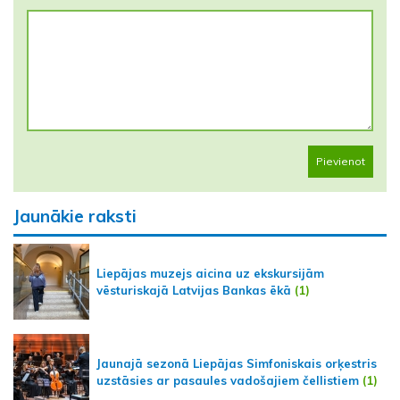
Pievienot
Jaunākie raksti
Liepājas muzejs aicina uz ekskursijām
vēsturiskajā Latvijas Bankas ēkā
(1)
Jaunajā sezonā Liepājas Simfoniskais orķestris
uzstāsies ar pasaules vadošajiem čellistiem
(1)