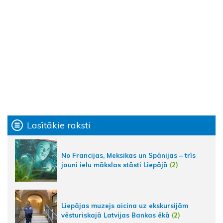
Lasītākie raksti
No Francijas, Meksikas un Spānijas – trīs
jauni ielu mākslas stāsti Liepājā
(2)
Liepājas muzejs aicina uz ekskursijām
vēsturiskajā Latvijas Bankas ēkā
(2)