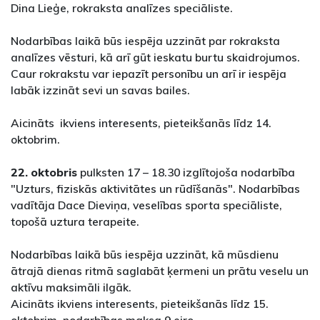
Dina Lieģe, rokraksta analīzes speciāliste.
Nodarbības laikā būs iespēja uzzināt par rokraksta
analīzes vēsturi, kā arī gūt ieskatu burtu skaidrojumos.
Caur rokrakstu var iepazīt personību un arī ir iespēja
labāk izzināt sevi un savas bailes.
Aicināts ikviens interesents, pieteikšanās līdz 14.
oktobrim.
22. oktobris
pulksten 17 – 18.30 izglītojoša nodarbība
"Uzturs, fiziskās aktivitātes un rūdīšanās". Nodarbības
vadītāja Dace Dieviņa, veselības sporta speciāliste,
topošā uztura terapeite.
Nodarbības laikā būs iespēja uzzināt, kā mūsdienu
ātrajā dienas ritmā saglabāt ķermeni un prātu veselu un
aktīvu maksimāli ilgāk.
Aicināts ikviens interesents, pieteikšanās līdz 15.
oktobrim, nodarbības maksa 9 eiro.