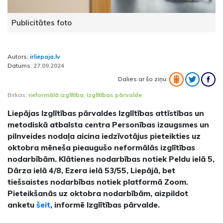
Publicitātes foto
Autors:
irliepaja.lv
Datums:
27.09.2024
Dalies ar šo ziņu:
Birkas:
neformālā izglītība
,
Izglītības pārvalde
Liepājas Izglītības pārvaldes Izglītības attīstības un
metodiskā atbalsta centra Personības izaugsmes un
pilnveides nodaļa aicina iedzīvotājus pieteikties uz
oktobra mēneša pieaugušo neformālās izglītības
nodarbībām. Klātienes nodarbības notiek Peldu ielā 5,
Dārza ielā 4/8, Ezera ielā 53/55, Liepājā, bet
tiešsaistes nodarbības notiek platformā Zoom.
Pieteikšanās uz oktobra nodarbībām, aizpildot
anketu
šeit
, informē Izglītības pārvalde.