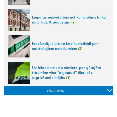
Liepājas pašvaldības notikumu plāns laikā
no 3. līdz 9. augustam
(2)
Iedzīvotājus aicina izteikt viedokli par
saistošajiem noteikumiem
(3)
Uz ielas notriekta sieviete; par gūtajām
traumām viņa "apjautusi" tikai pēc
atgriešanās mājās
(1)
skatīt nākošo