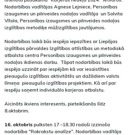
Nodarbības vadītājas Agnese Lejniece, Personības
izaugsmes un pilnveides nodaļas vadītāja un Solvita
Vītola, Personības izaugsmes un pilnveides nodaļas
izglītības metodiķe mūžizglītības jautājumos.
Nodarbības laikā būs iespēja iepazīties ar Liepājas
izglītības pārvaldes Izglītības attīstības un metodiskā
atbalsta centra Personības izaugsmes un pilnveides
nodaļas ikdienas darbu. Tāpat nodarbības laikā būs
iespēja uzzināt par iespējām kā var iesaistīties
pieaugušo izglītības aktivitātēs un dažādiem valsts
līmeņa pieaugušo izglītības projektiem. Kā arī par
iespēju saņemt individuālo karjeras atbalstu.
Aicināts ikviens interesents, pieteikšanās līdz
8.oktobrim.
16. oktobris
pulksten 17 –18.30 radoši izzinoša
nodarbība "Rokrakstu analīze". Nodarbības vadītāja