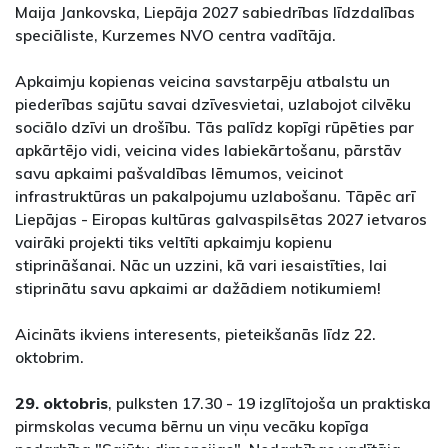
Maija Jankovska, Liepāja 2027 sabiedrības līdzdalības
speciāliste, Kurzemes NVO centra vadītāja.
Apkaimju kopienas veicina savstarpēju atbalstu un
piederības sajūtu savai dzīvesvietai, uzlabojot cilvēku
sociālo dzīvi un drošību. Tās palīdz kopīgi rūpēties par
apkārtējo vidi, veicina vides labiekārtošanu, pārstāv
savu apkaimi pašvaldības lēmumos, veicinot
infrastruktūras un pakalpojumu uzlabošanu. Tāpēc arī
Liepājas - Eiropas kultūras galvaspilsētas 2027 ietvaros
vairāki projekti tiks veltīti apkaimju kopienu
stiprināšanai. Nāc un uzzini, kā vari iesaistīties, lai
stiprinātu savu apkaimi ar dažādiem notikumiem!
Aicināts ikviens interesents, pieteikšanās līdz 22.
oktobrim.
29. oktobris
, pulksten 17.30 - 19 izglītojoša un praktiska
pirmskolas vecuma bērnu un viņu vecāku kopīga