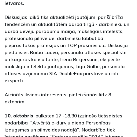
ietvaros.
Diskusijas laikā tiks aktualizēti jautājumi par šī brīža
tendencēm un aktualitātēm darba tirgū - darbinieku un
darba devēju paradumu maiņa, mākslīgais intelekts,
profesionālā pilnveide, darbinieku labbūtība,
pieprasītākās profesijas un TOP prasmes u.c. Diskusijā
piedalīsies Baiba Lauva, personāla atlases speciāliste
un karjeras konsultante, Irēna Birgersone, eksperte
mākslīgā intelekta jautājumos, Līga Gulbe, personāla
atlases uzņēmuma SIA DoubleFox pārstāve un citi
eksperti.
Aicināts ikviens interesents, pieteikšanās līdz 8.
oktobrim
10. oktobris
pulksten 17 -18.30 izzinošo tiešsaistes
nodarbība "Atvērtā e-durvju diena Personības
izaugsmes un pilnveides nodaļā". Nodarbība tiek
īstenota pasākuma "Karjeras nedēļa 2024." ietvaros.