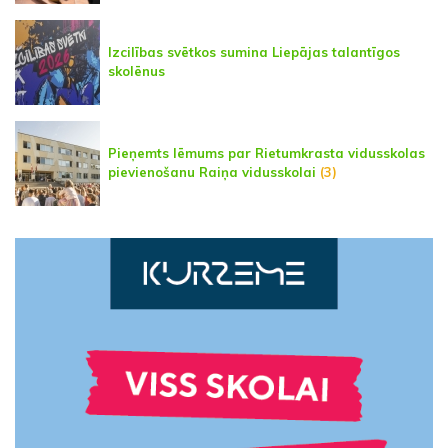
Izcilības svētkos sumina Liepājas talantīgos
skolēnus
Pieņemts lēmums par Rietumkrasta vidusskolas
pievienošanu Raiņa vidusskolai
(3)