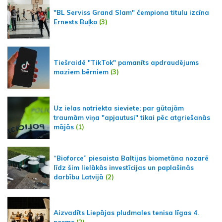
"BL Serviss Grand Slam" čempiona titulu izcīna
Ernests Buļko
(3)
Tiešraidē "TikTok" pamanīts apdraudējums
maziem bērniem
(3)
Uz ielas notriekta sieviete; par gūtajām
traumām viņa "apjautusi" tikai pēc atgriešanās
mājās
(1)
“Bioforce” piesaista Baltijas biometāna nozarē
līdz šim lielākās investīcijas un paplašinās
darbību Latvijā
(2)
Aizvadīts Liepājas pludmales tenisa līgas 4.