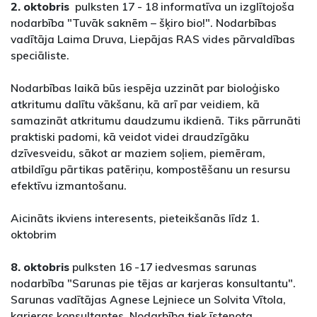
2. oktobris
pulksten 17 - 18 informatīva un izglītojoša
nodarbība "Tuvāk saknēm – šķiro bio!". Nodarbības
vadītāja Laima Druva, Liepājas RAS vides pārvaldības
speciāliste.
Nodarbības laikā būs iespēja uzzināt par bioloģisko
atkritumu dalītu vākšanu, kā arī par veidiem, kā
samazināt atkritumu daudzumu ikdienā. Tiks pārrunāti
praktiski padomi, kā veidot videi draudzīgāku
dzīvesveidu, sākot ar maziem soļiem, piemēram,
atbildīgu pārtikas patēriņu, kompostēšanu un resursu
efektīvu izmantošanu.
Aicināts ikviens interesents, pieteikšanās līdz 1.
oktobrim
8. oktobris
pulksten 16 -17 iedvesmas sarunas
nodarbība "Sarunas pie tējas ar karjeras konsultantu".
Sarunas vadītājas Agnese Lejniece un Solvita Vītola,
karjeras konsultantes. Nodarbība tiek īstenota