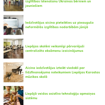
izglītības īstenošanu Ukrainas bērniem un
jauniešiem
Iedzīvotājus aicina pieteikties uz pieaugušo
neformālās izglītības nodarbībām jūnijā
Liepājas skolēni veiksmīgi pārvarējuši
centralizēto eksāmenu izaicinājumus
Aicina iedzīvotājus izteikt viedokli par
līdzfinansējuma noteikumiem Liepājas Karostas
mūzikas skolā
Liepājā veidos asistīvo tehnoloģiju apmaiņas
sistēmu