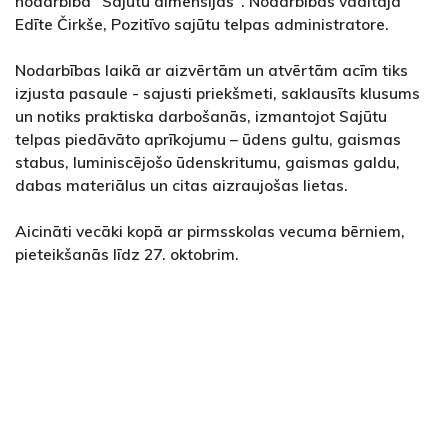
nodarbība "Sajūtu dimensijas". Nodarbības vadītāja
Edīte Čirkše, Pozitīvo sajūtu telpas administratore.
Nodarbības laikā ar aizvērtām un atvērtām acīm tiks
izjusta pasaule - sajusti priekšmeti, saklausīts klusums
un notiks praktiska darbošanās, izmantojot Sajūtu
telpas piedāvāto aprīkojumu – ūdens gultu, gaismas
stabus, luminiscējošo ūdenskritumu, gaismas galdu,
dabas materiālus un citas aizraujošas lietas.
Aicināti vecāki kopā ar pirmsskolas vecuma bērniem,
pieteikšanās līdz 27. oktobrim.