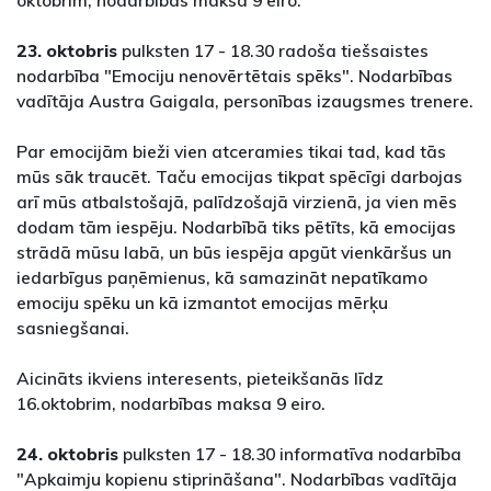
23. oktobris
pulksten 17 - 18.30 radoša tiešsaistes
nodarbība "Emociju nenovērtētais spēks". Nodarbības
vadītāja Austra Gaigala, personības izaugsmes trenere.
Par emocijām bieži vien atceramies tikai tad, kad tās
mūs sāk traucēt. Taču emocijas tikpat spēcīgi darbojas
arī mūs atbalstošajā, palīdzošajā virzienā, ja vien mēs
dodam tām iespēju. Nodarbībā tiks pētīts, kā emocijas
strādā mūsu labā, un būs iespēja apgūt vienkāršus un
iedarbīgus paņēmienus, kā samazināt nepatīkamo
emociju spēku un kā izmantot emocijas mērķu
sasniegšanai.
Aicināts ikviens interesents, pieteikšanās līdz
16.oktobrim, nodarbības maksa 9 eiro.
24. oktobris
pulksten 17 - 18.30 informatīva nodarbība
"Apkaimju kopienu stiprināšana". Nodarbības vadītāja