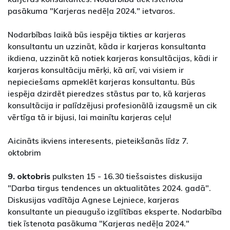
pasākuma "Karjeras nedēļa 2024." ietvaros.
Nodarbības laikā būs iespēja tikties ar karjeras
konsultantu un uzzināt, kāda ir karjeras konsultanta
ikdiena, uzzināt kā notiek karjeras konsultācijas, kādi ir
karjeras konsultāciju mērķi, kā arī, vai visiem ir
nepieciešams apmeklēt karjeras konsultantu. Būs
iespēja dzirdēt pieredzes stāstus par to, kā karjeras
konsultācija ir palīdzējusi profesionālā izaugsmē un cik
vērtīga tā ir bijusi, lai mainītu karjeras ceļu!
Aicināts ikviens interesents, pieteikšanās līdz 7.
oktobrim
9. oktobris
pulksten 15 - 16.30 tiešsaistes diskusija
"Darba tirgus tendences un aktualitātes 2024. gadā".
Diskusijas vadītāja Agnese Lejniece, karjeras
konsultante un pieaugušo izglītības eksperte. Nodarbība
tiek īstenota pasākuma "Karjeras nedēļa 2024."