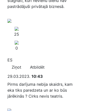
stagnāti, kuri nevienu dienu nav
pastrādājuši privātajā biznesā.
25
0
ES
Ziņot
Atbildēt
29.03.2023.
10:43
Pirms darījuma nebija skaidrs, kam
eka tiks paredzeta un ar ko būs
jārēkinās ? Cirks nevis teatris.