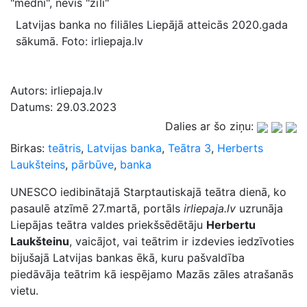
Latvijas banka no filiāles Liepājā atteicās 2020.gada
sākumā. Foto: irliepaja.lv
Autors:
irliepaja.lv
Datums:
29.03.2023
Dalies ar šo ziņu:
Birkas:
teātris
,
Latvijas banka
,
Teātra 3
,
Herberts
Laukšteins
,
pārbūve
,
banka
UNESCO iedibinātajā Starptautiskajā teātra dienā, ko
pasaulē atzīmē 27.martā, portāls
irliepaja.lv
uzrunāja
Liepājas teātra valdes priekšsēdētāju
Herbertu
Laukšteinu
, vaicājot, vai teātrim ir izdevies iedzīvoties
bijušajā Latvijas bankas ēkā, kuru pašvaldība
piedāvāja teātrim kā iespējamo Mazās zāles atrašanās
vietu.