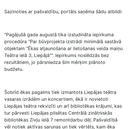
Sazinoties ar pašvaldību, portāls saņēma šādu atbildi:
"Pagājušā gada augustā tika izsludināta iepirkuma
procedūra "Par būvprojekta izstrādi minimālā sastāvā
objektam "Ēkas atjaunošana ar lietošanas veida maiņu
Teātra ielā 3, Liepājā"". Iepirkums noslēdzās bez
rezultātiem, jo pārsniedza šim mērķim plānoto
budžetu.
Šobrīd ēkas pagalms tiek izmantots Liepājas teātra
vasaras izrādēm un koncertiem, ēkā ir novietoti
Liepājas teātra rekvizīti un arī bibliotēkas krājumi, kas
tur pārvesti Liepājas pilsētas Centrālā zinātniskās
bibliotēkas Zivju ielā 7 remontdarbu dēļ. Pašvaldībā
vēl notiek aktīvas sarunas un tiek vērtēts, kam ēka