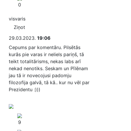
0
visvaris
Ziņot
29.03.2023.
19:06
Cepums par komentāru. Pilsētās
kurās pie varas ir neliels pariņš, tā
teikt totalitārisms, nekas labs arī
nekad nenotiks. Seskam un Pīlēnam
jau tā ir novecojusi padomju
filozofija galvā, tā kā.. kur nu vēl par
Prezidentu :)))
9