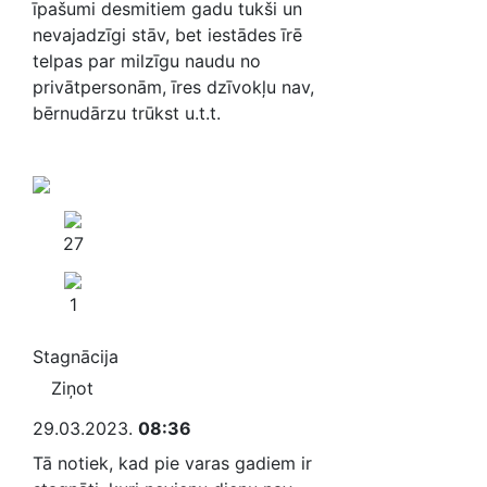
īpašumi desmitiem gadu tukši un
nevajadzīgi stāv, bet iestādes īrē
telpas par milzīgu naudu no
privātpersonām, īres dzīvokļu nav,
bērnudārzu trūkst u.t.t.
27
1
Stagnācija
Ziņot
29.03.2023.
08:36
Tā notiek, kad pie varas gadiem ir