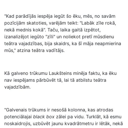
"Kad parādījās iespēja iegūt šo ēku, mēs, no savām
pozīcijām skatoties, varējām teikt: "Labāk zīle rokā,
nekā mednis kokā". Taču, laika gaitā izpētot,
izanalizējot iegūto "zīli" un noliekot pretī mūsdienu
teātra vajadzības, bija skaidrs, ka šī māja neapmierina
mūs," atzina teātra vadītājs.
Kā galveno trūkumu Laukšteins minēja faktu, ka ēku
nav iespējams pārbūvēt tā, lai tā atbilstu teātra
vajadzībām.
"Galvenais trūkums ir nesošā kolonna, kas atrodas
potenciālajai
black box
zālei pa vidu. Turklāt, kā esmu
noskaidrojis, uzbūvēt jaunu kvadrātmetru ir lētāk, nekā