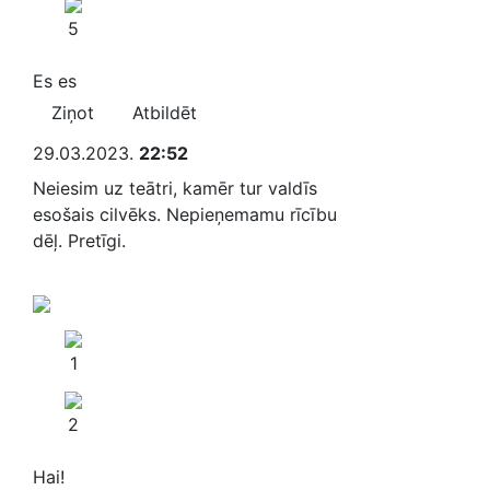
5
Es es
Ziņot
Atbildēt
29.03.2023.
22:52
Neiesim uz teātri, kamēr tur valdīs
esošais cilvēks. Nepieņemamu rīcību
dēļ. Pretīgi.
1
2
Hai!