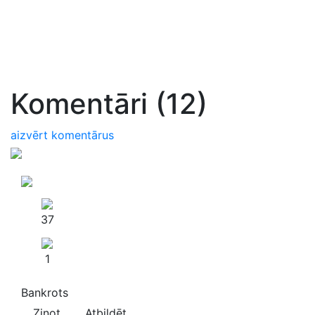
Komentāri (12)
aizvērt komentārus
37
1
Bankrots
Ziņot
Atbildēt