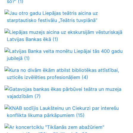
šo?”
(1)
Jau otro gadu Liepājas teātris aicina uz
starptautisko festivālu „Teātris tuvplānā”
Liepājas muzejs aicina uz ekskursijām vēsturiskajā
Latvijas Bankas ēkā
(1)
Latvijas Banka velta monētu Liepājai tās 400 gadu
jubilejā
(1)
Kura no divām ēkām atbilst bibliotēkas attīstībai,
uzticēs izvēlēties profesionāļiem
(4)
Gatavojas bankas ēkas pārbūvei teātra un muzeja
vajadzībām
(7)
KNAB sodījis Laukšteinu un Ciekurzi par interešu
konflikta likuma pārkāpumiem
(15)
Ar koncertciklu "Tikšanās zem abažūriem"