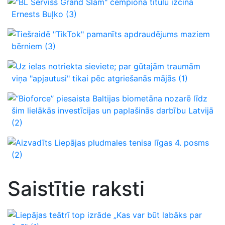
"BL Serviss Grand Slam" čempiona titulu izcīna
Ernests Buļko
(3)
Tiešraidē "TikTok" pamanīts apdraudējums maziem
bērniem
(3)
Uz ielas notriekta sieviete; par gūtajām traumām
viņa "apjautusi" tikai pēc atgriešanās mājās
(1)
“Bioforce” piesaista Baltijas biometāna nozarē līdz
šim lielākās investīcijas un paplašinās darbību Latvijā
(2)
Aizvadīts Liepājas pludmales tenisa līgas 4. posms
(2)
Saistītie raksti
Liepājas teātrī top izrāde „Kas var būt labāks par