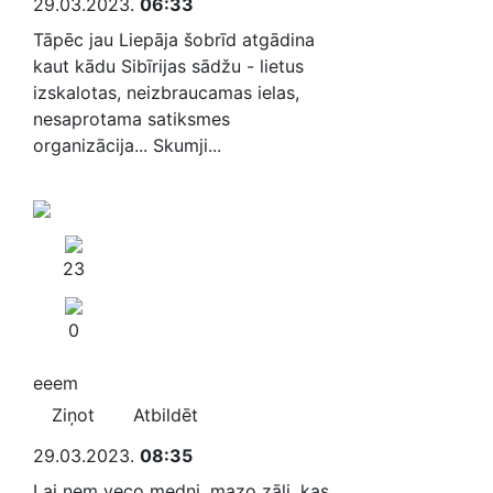
29.03.2023.
06:33
Tāpēc jau Liepāja šobrīd atgādina
kaut kādu Sibīrijas sādžu - lietus
izskalotas, neizbraucamas ielas,
nesaprotama satiksmes
organizācija... Skumji...
23
0
eeem
Ziņot
Atbildēt
29.03.2023.
08:35
Lai ņem veco medni, mazo zāli, kas