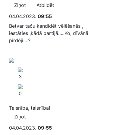
Ziņot
Atbildēt
04.04.2023.
09:55
Betvar taču kandidēt vēlēšanās ,
iestāties ,kādā partijā…..Ko, dīvānā
pirdēji….?!
3
0
Taisnība, taisnība!
Ziņot
04.04.2023.
09:55