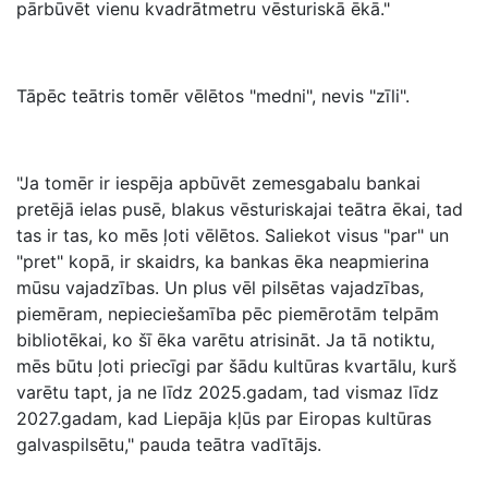
pārbūvēt vienu kvadrātmetru vēsturiskā ēkā."
Tāpēc teātris tomēr vēlētos "medni", nevis "zīli".
"Ja tomēr ir iespēja apbūvēt zemesgabalu bankai
pretējā ielas pusē, blakus vēsturiskajai teātra ēkai, tad
tas ir tas, ko mēs ļoti vēlētos. Saliekot visus "par" un
"pret" kopā, ir skaidrs, ka bankas ēka neapmierina
mūsu vajadzības. Un plus vēl pilsētas vajadzības,
piemēram, nepieciešamība pēc piemērotām telpām
bibliotēkai, ko šī ēka varētu atrisināt. Ja tā notiktu,
mēs būtu ļoti priecīgi par šādu kultūras kvartālu, kurš
varētu tapt, ja ne līdz 2025.gadam, tad vismaz līdz
2027.gadam, kad Liepāja kļūs par Eiropas kultūras
galvaspilsētu," pauda teātra vadītājs.