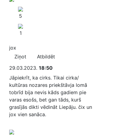
5
1
jox
Ziņot
Atbildēt
29.03.2023.
18:50
Jāpiekrīt, ka cirks. Tikai cirka/
kultūras nozares priekštāvja lomā
tobrīd bija nevis kāds gadiem pie
varas esošs, bet gan tāds, kurš
grasījās dikti vēdināt Liepāju. čix un
jox vien sanāca.