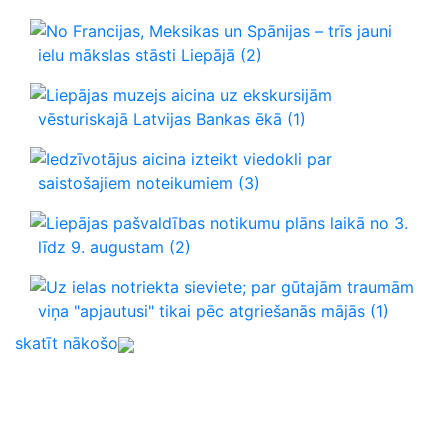
No Francijas, Meksikas un Spānijas – trīs jauni
ielu mākslas stāsti Liepājā
(2)
Liepājas muzejs aicina uz ekskursijām
vēsturiskajā Latvijas Bankas ēkā
(1)
Iedzīvotājus aicina izteikt viedokli par
saistošajiem noteikumiem
(3)
Liepājas pašvaldības notikumu plāns laikā no 3.
līdz 9. augustam
(2)
Uz ielas notriekta sieviete; par gūtajām traumām
viņa "apjautusi" tikai pēc atgriešanās mājās
(1)
skatīt nākošo