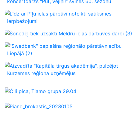
koncertdārzs "Pūt, vējiņi!" svinēs 60. sezonu
Līdz ar Pīļu ielas pārbūvi noteikti satiksmes
ierpbežojumi
Šonedēļ tiek uzsākti Meldru ielas pārbūves darbi
(3)
"Swedbank" paplašina reģionālo pārstāvniecību
Liepājā
(2)
Aizvadīta "Kapitāla tirgus akadēmija", pulcējot
Kurzemes reģiona uzņēmējus