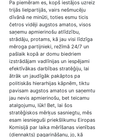
Pa piemēram es, kopš iestājos uzreiz
trijās lielpartijās, vairs nešmucēju
dīvānā ne minūti, toties esmu ticis
četros vidēji augstos amatos, visos
saņemu apmierinošu atlīdzību,
strādāju, protams, kā jau visi līdzīga
mēroga partijnieki, režīmā 24/7 un
pašlaik kopā ar domu biedriem
izstrādājam vadlīnijas un iespējami
efektīvākas darbības stratēģiju, lai
ātrāk un jaudīgāk pakāptos pa
politiskās hierarhijas kāpnēm, tiktu
pavisam augstos amatos un saņemtu
jau nevis apmierinošu, bet teicamu
atalgojumu, lūk! Bet, lai šos
stratēģiskos mērķus sasniegtu, mēs
esam iesnieguši priekšlikumu Eiropas
Komisijā par laika mērīšanas vienības
(diennakts) pagarināšanu, jo, kā