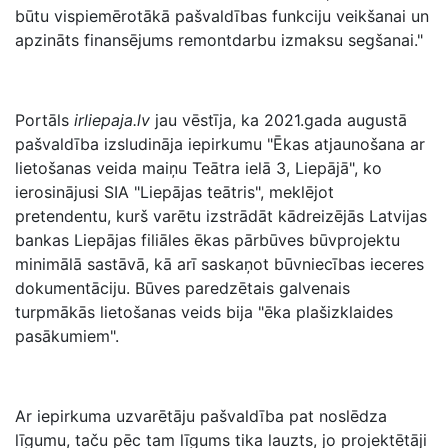
būtu vispiemērotākā pašvaldības funkciju veikšanai un
apzināts finansējums remontdarbu izmaksu segšanai."
Portāls
irliepaja.lv
jau vēstīja, ka 2021.gada augustā
pašvaldība izsludināja iepirkumu "Ēkas atjaunošana ar
lietošanas veida maiņu Teātra ielā 3, Liepājā", ko
ierosinājusi SIA "Liepājas teātris", meklējot
pretendentu, kurš varētu izstrādāt kādreizējās Latvijas
bankas Liepājas filiāles ēkas pārbūves būvprojektu
minimālā sastāvā, kā arī saskaņot būvniecības ieceres
dokumentāciju. Būves paredzētais galvenais
turpmākās lietošanas veids bija "ēka plašizklaides
pasākumiem".
Ar iepirkuma uzvarētāju pašvaldība pat noslēdza
līgumu, taču pēc tam līgums tika lauzts, jo projektētāji