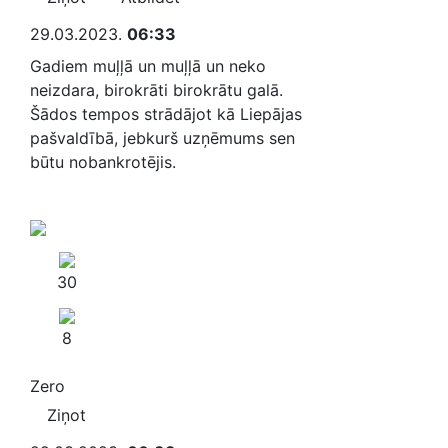
29.03.2023.
06:33
Gadiem muļļā un muļļā un neko
neizdara, birokrāti birokrātu galā.
Šādos tempos strādājot kā Liepājas
pašvaldībā, jebkurš uzņēmums sen
būtu nobankrotējis.
30
8
Zero
Ziņot