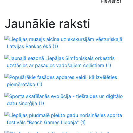
Pievienot
Jaunākie raksti
Liepājas muzejs aicina uz ekskursijām vēsturiskajā
Latvijas Bankas ēkā
(1)
Jaunajā sezonā Liepājas Simfoniskais orķestris
uzstāsies ar pasaules vadošajiem čellistiem
(1)
Populārākie fasādes apdares veidi: kā izvēlēties
piemērotāko
(1)
Sporta skatīšanās evolūcija - tiešraides un digitālo
datu sinerģija
(1)
Liepājas pludmalē piekto gadu norisināsies sporta
festivāls "Beach Games Liepaja"
(1)