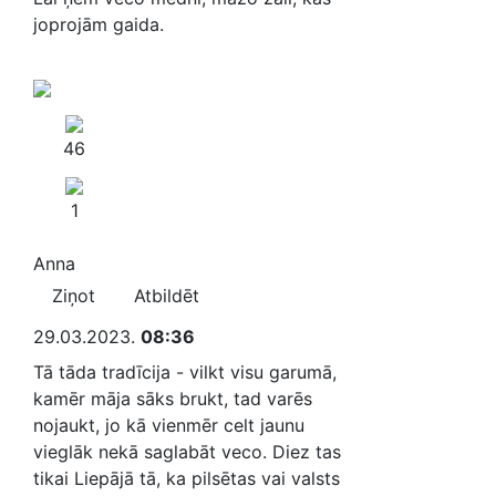
joprojām gaida.
46
1
Anna
Ziņot
Atbildēt
29.03.2023.
08:36
Tā tāda tradīcija - vilkt visu garumā,
kamēr māja sāks brukt, tad varēs
nojaukt, jo kā vienmēr celt jaunu
vieglāk nekā saglabāt veco. Diez tas
tikai Liepājā tā, ka pilsētas vai valsts