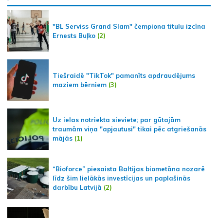
"BL Serviss Grand Slam" čempiona titulu izcīna
Ernests Buļko
(2)
Tiešraidē "TikTok" pamanīts apdraudējums
maziem bērniem
(3)
Uz ielas notriekta sieviete; par gūtajām
traumām viņa "apjautusi" tikai pēc atgriešanās
mājās
(1)
“Bioforce” piesaista Baltijas biometāna nozarē
līdz šim lielākās investīcijas un paplašinās
darbību Latvijā
(2)