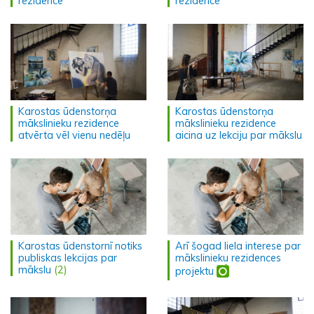
rezidence
rezidence
Karostas ūdenstorņa
Karostas ūdenstorņa
mākslinieku rezidence
mākslinieku rezidence
atvērta vēl vienu nedēļu
aicina uz lekciju par mākslu
Karostas ūdenstornī notiks
Arī šogad liela interese par
publiskas lekcijas par
mākslinieku rezidences
mākslu
(2)
projektu