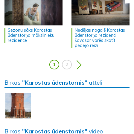
Sezonu sāks Karostas
Nedēļas nogalē Karostas
ūdenstorņa mākslinieku
ūdenstorņa rezidenci
rezidence
šovasar varēs skatīt
pēdējo reizi
1
2
Birkas
"Karostas ūdenstornis"
attēli
Birkas
"Karostas ūdenstornis"
video