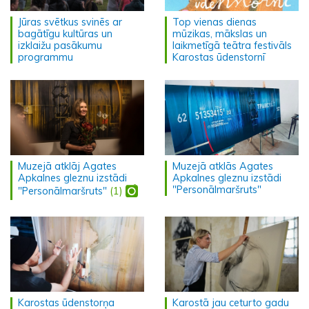
Jūras svētkus svinēs ar
Top vienas dienas
bagātīgu kultūras un
mūzikas, mākslas un
izklaižu pasākumu
laikmetīgā teātra festivāls
programmu
Karostas ūdenstornī
Muzejā atklāj Agates
Muzejā atklās Agates
Apkalnes gleznu izstādi
Apkalnes gleznu izstādi
"Personālmaršruts"
"Personālmaršruts"
(1)
Karostas ūdenstorņa
Karostā jau ceturto gadu