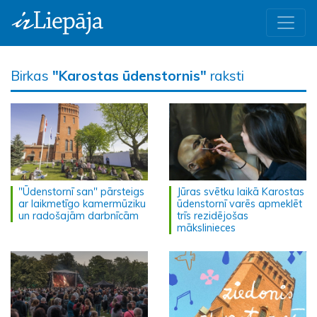
Birkas
"Karostas ūdenstornis"
raksti
"Ūdenstornī san" pārsteigs
Jūras svētku laikā Karostas
ar laikmetīgo kamermūziku
ūdenstornī varēs apmeklēt
un radošajām darbnīcām
trīs rezidējošas
mākslinieces