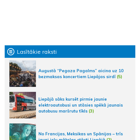
Lasītākie raksti
Augustā “Pegaza Pagalms” aicina uz 10
bezmaksas koncertiem Liepājas sirdī
(5)
Liepājā sāks kursēt pirmie jaunie
elektroautobusi un stāsies spēkā jaunais
autobusu maršrutu tīkls
(3)
No Francijas, Meksikas un Spānijas – trīs
jauni ielu mākslas stāsti Liepājā
(2)