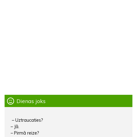
Dienas joks
– Uztraucaties?
– Jā.
– Pirmā reize?