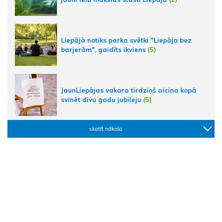
Liepājā notiks parka svētki "Liepāja bez
barjerām", gaidīts ikviens
(5)
JaunLiepājas vakara tirdziņš aicina kopā
svinēt divu gadu jubileju
(5)
skatīt nākošo