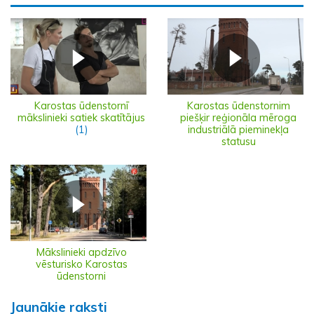
Karostas ūdenstornī
Karostas ūdenstornim
mākslinieki satiek skatītājus
piešķir reģionāla mēroga
(1)
industriālā pieminekļa
statusu
Mākslinieki apdzīvo
vēsturisko Karostas
ūdenstorni
Jaunākie raksti