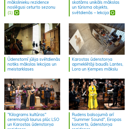
mākslinieku rezidence
skatāms unikāls mākslas
noslēgusi ceturto sezonu
un tūrisma objekts,
(1)
svētdienās – lekcija
Ūdenstornī jūlija svētdienās
Karostas ūdenstorņa
notiks mākslas lekcijas un
apmeklētāji baudīs Lantes,
meistarklases
Lora un Ķempes mākslu
"Kilograms kultūras"
Rudens balsojumā arī
ceremonijā laurus plūc LSO
"Summer Sound", Eiropas
un Karostas ūdenstorņa
koncerts, ūdenstorņa