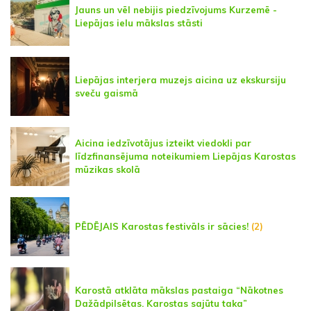
Jauns un vēl nebijis piedzīvojums Kurzemē -
Liepājas ielu mākslas stāsti
Liepājas interjera muzejs aicina uz ekskursiju
sveču gaismā
Aicina iedzīvotājus izteikt viedokli par
līdzfinansējuma noteikumiem Liepājas Karostas
mūzikas skolā
PĒDĒJAIS Karostas festivāls ir sācies!
(2)
Karostā atklāta mākslas pastaiga “Nākotnes
Dažādpilsētas. Karostas sajūtu taka”