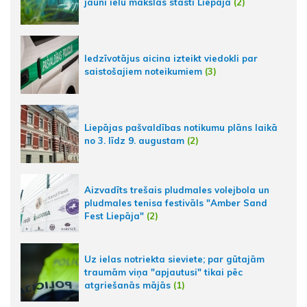
jauni ielu mākslas stāsti Liepājā
(2)
Iedzīvotājus aicina izteikt viedokli par
saistošajiem noteikumiem
(3)
Liepājas pašvaldības notikumu plāns laikā
no 3. līdz 9. augustam
(2)
Aizvadīts trešais pludmales volejbola un
pludmales tenisa festivāls "Amber Sand
Fest Liepāja"
(2)
Uz ielas notriekta sieviete; par gūtajām
traumām viņa "apjautusi" tikai pēc
atgriešanās mājās
(1)