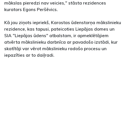
mākslas pieredzi nav veicies," stāsta rezidences
kurators Egons Peršēvics.
Kā jau ziņots iepriekš, Karostas ūdenstorņa mākslinieku
rezidence, kas tapusi, pateicoties Liepājas domes un
SIA "Liepājas ūdens" atbalstam, ir apmeklētājiem
atvērta mākslinieku darbnīca ar pavadošo izstādi, kur
skatītāji var vērot mākslinieku radošo procesu un
iepazīties ar to daiļradi.