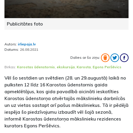
Publicitātes foto
Autors:
irliepaja.lv
Datums:
26.08.2021
Dalies ar šo ziņu:
Birkas:
Karostas ūdenstornis
,
ekskursija
,
Karosta
,
Egons Peršēvics
Vēl šo sestdien un svētdien (28. un 29.augustā) laikā no
pulksten 12 līdz 16 Karostas ūdenstornis gaida
apmeklētājus, kas gida pavadībā aicināti ieskatīties
Karostas ūdenstorņa atvērtajās mākslinieku darbnīcās
un uz vietas sastapt arī pašus māksliniekus. Tā ir pēdējā
iespēja šo piedzīvojumu izbaudīt vēl šajā sezonā,
informē Karostas ūdenstorņa mākslinieku rezidences
kurators Egons Peršēvics.