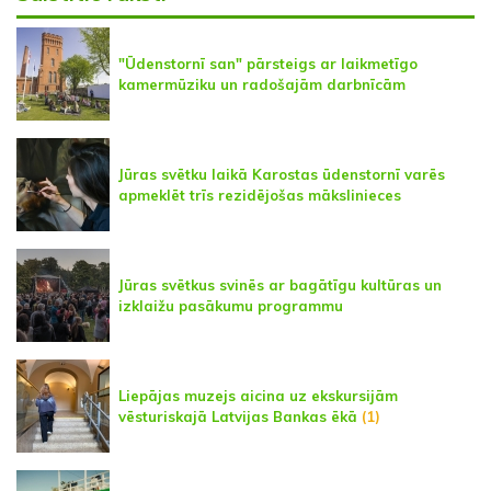
"Ūdenstornī san" pārsteigs ar laikmetīgo
kamermūziku un radošajām darbnīcām
Jūras svētku laikā Karostas ūdenstornī varēs
apmeklēt trīs rezidējošas mākslinieces
Jūras svētkus svinēs ar bagātīgu kultūras un
izklaižu pasākumu programmu
Liepājas muzejs aicina uz ekskursijām
vēsturiskajā Latvijas Bankas ēkā
(1)