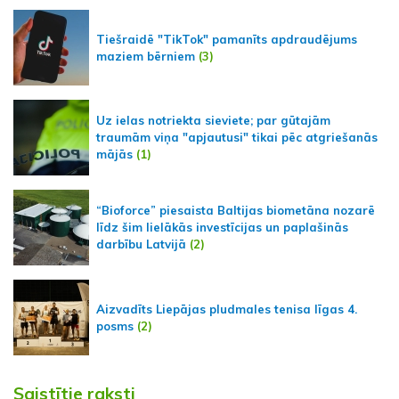
Tiešraidē "TikTok" pamanīts apdraudējums
maziem bērniem
(3)
Uz ielas notriekta sieviete; par gūtajām
traumām viņa "apjautusi" tikai pēc atgriešanās
mājās
(1)
“Bioforce” piesaista Baltijas biometāna nozarē
līdz šim lielākās investīcijas un paplašinās
darbību Latvijā
(2)
Aizvadīts Liepājas pludmales tenisa līgas 4.
posms
(2)
Saistītie raksti