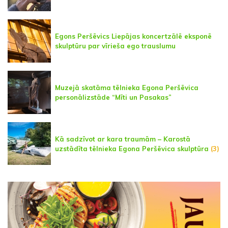
Egons Peršēvics Liepājas koncertzālē eksponē
skulptūru par vīrieša ego trauslumu
Muzejā skatāma tēlnieka Egona Peršēvica
personālizstāde “Mīti un Pasakas”
Kā sadzīvot ar kara traumām – Karostā
uzstādīta tēlnieka Egona Peršēvica skulptūra
(3)