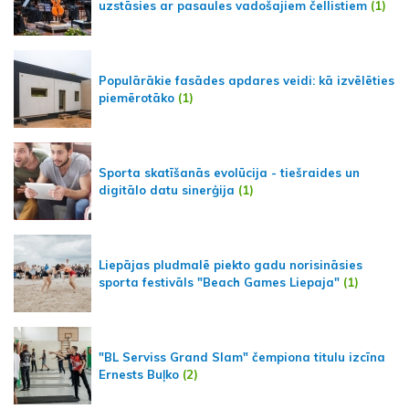
uzstāsies ar pasaules vadošajiem čellistiem
(1)
Populārākie fasādes apdares veidi: kā izvēlēties
piemērotāko
(1)
Sporta skatīšanās evolūcija - tiešraides un
digitālo datu sinerģija
(1)
Liepājas pludmalē piekto gadu norisināsies
sporta festivāls "Beach Games Liepaja"
(1)
"BL Serviss Grand Slam" čempiona titulu izcīna
Ernests Buļko
(2)