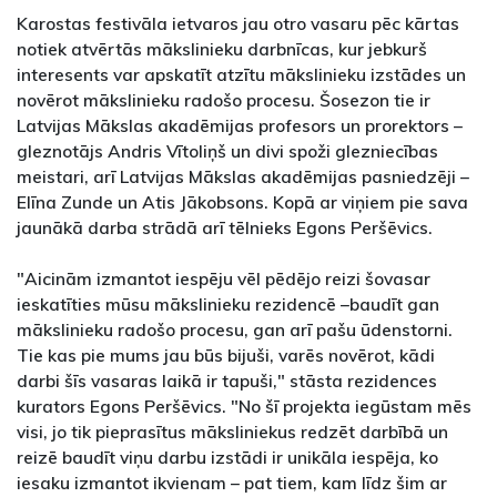
Karostas festivāla ietvaros jau otro vasaru pēc kārtas
notiek atvērtās mākslinieku darbnīcas, kur jebkurš
interesents var apskatīt atzītu mākslinieku izstādes un
novērot mākslinieku radošo procesu. Šosezon tie ir
Latvijas Mākslas akadēmijas profesors un prorektors –
gleznotājs Andris Vītoliņš un divi spoži glezniecības
meistari, arī Latvijas Mākslas akadēmijas pasniedzēji –
Elīna Zunde un Atis Jākobsons. Kopā ar viņiem pie sava
jaunākā darba strādā arī tēlnieks Egons Peršēvics.
"Aicinām izmantot iespēju vēl pēdējo reizi šovasar
ieskatīties mūsu mākslinieku rezidencē –baudīt gan
mākslinieku radošo procesu, gan arī pašu ūdenstorni.
Tie kas pie mums jau būs bijuši, varēs novērot, kādi
darbi šīs vasaras laikā ir tapuši," stāsta rezidences
kurators Egons Peršēvics. "No šī projekta iegūstam mēs
visi, jo tik pieprasītus māksliniekus redzēt darbībā un
reizē baudīt viņu darbu izstādi ir unikāla iespēja, ko
iesaku izmantot ikvienam – pat tiem, kam līdz šim ar