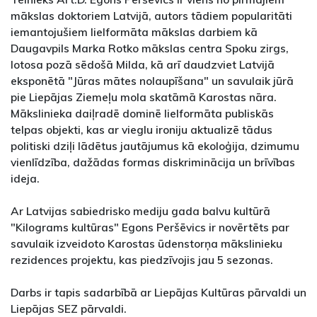
mākslas doktoriem Latvijā, autors tādiem popularitāti
iemantojušiem lielformāta mākslas darbiem kā
Daugavpils Marka Rotko mākslas centra Spoku zirgs,
lotosa pozā sēdošā Milda, kā arī daudzviet Latvijā
eksponētā "Jūras mātes nolaupīšana" un savulaik jūrā
pie Liepājas Ziemeļu mola skatāmā Karostas nāra.
Mākslinieka daiļradē dominē lielformāta publiskās
telpas objekti, kas ar vieglu ironiju aktualizē tādus
politiski dziļi lādētus jautājumus kā ekoloģija, dzimumu
vienlīdzība, dažādas formas diskriminācija un brīvības
ideja.
Ar Latvijas sabiedrisko mediju gada balvu kultūrā
"Kilograms kultūras" Egons Peršēvics ir novērtēts par
savulaik izveidoto Karostas ūdenstorņa mākslinieku
rezidences projektu, kas piedzīvojis jau 5 sezonas.
Darbs ir tapis sadarbībā ar Liepājas Kultūras pārvaldi un
Liepājas SEZ pārvaldi.