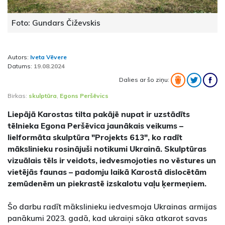
Foto: Gundars Čiževskis
Autors:
Iveta Vēvere
Datums:
19.08.2024
Dalies ar šo ziņu:
Birkas:
skulptūra
,
Egons Peršēvics
Liepājā Karostas tilta pakājē nupat ir uzstādīts
tēlnieka Egona Peršēvica jaunākais veikums –
lielformāta skulptūra "Projekts 613", ko radīt
mākslinieku rosinājuši notikumi Ukrainā. Skulptūras
vizuālais tēls ir veidots, iedvesmojoties no vēstures un
vietējās faunas – padomju laikā Karostā dislocētām
zemūdenēm un piekrastē izskalotu vaļu ķermeņiem.
Šo darbu radīt mākslinieku iedvesmoja Ukrainas armijas
panākumi 2023. gadā, kad ukraiņi sāka atkarot savas