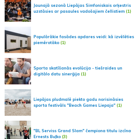
Jaunajā sezonā Liepājas Simfoniskais orķestris
uzstāsies ar pasaules vadošajiem čellistiem
(1)
Populārākie fasādes apdares veidi: kā izvēlēties
piemērotāko
(1)
Sporta skatīšanās evolūcija - tiešraides un
digitālo datu sinerģija
(1)
Liepājas pludmalē piekto gadu norisināsies
sporta festivāls "Beach Games Liepaja"
(1)
"BL Serviss Grand Slam" čempiona titulu izcīna
Ernests Buļko
(3)