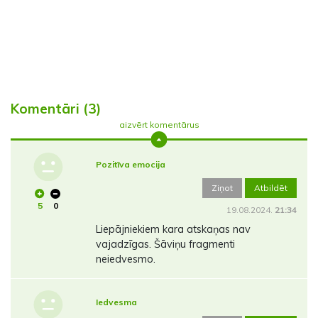
Komentāri (3)
aizvērt komentārus
Pozitīva emocija
Ziņot
Atbildēt
5
0
19.08.2024.
21:34
Liepājniekiem kara atskaņas nav
vajadzīgas. Šāviņu fragmenti
neiedvesmo.
Iedvesma