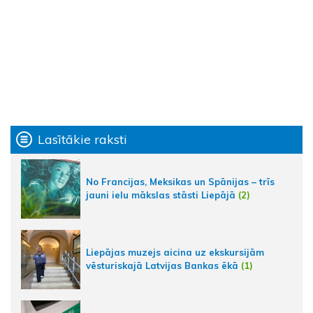
Lasītākie raksti
No Francijas, Meksikas un Spānijas – trīs
jauni ielu mākslas stāsti Liepājā
(2)
Liepājas muzejs aicina uz ekskursijām
vēsturiskajā Latvijas Bankas ēkā
(1)