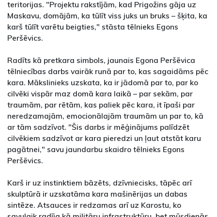
teritorijas. "Projektu rakstījām, kad Prigožins gāja uz
Maskavu, domājām, ka tūlīt viss juks un bruks – šķita, ka
karš tūlīt varētu beigties," stāsta tēlnieks Egons
Peršēvics.
Radīts kā pretkara simbols, jaunais Egona Peršēvica
tēlniecības darbs vairāk runā par to, kas sagaidāms pēc
kara. Mākslinieks uzskata, ka ir jādomā par to, par ko
cilvēki vispār maz domā kara laikā – par sekām, par
traumām, par rētām, kas paliek pēc kara, it īpaši par
neredzamajām, emocionālajām traumām un par to, kā
ar tām sadzīvot. "Šis darbs ir mēģinājums palīdzēt
cilvēkiem sadzīvot ar kara pieredzi un ļaut atstāt karu
pagātnei," savu jaundarbu skaidro tēlnieks Egons
Peršēvics.
Karš ir uz instinktiem bāzēts, dzīvniecisks, tāpēc arī
skulptūrā ir uzskatāma kara mašinērijas un dabas
sintēze. Atsauces ir redzamas arī uz Karostu, ko
savulaik radīja kā militāru infrastruktūru, bet mūsdienās