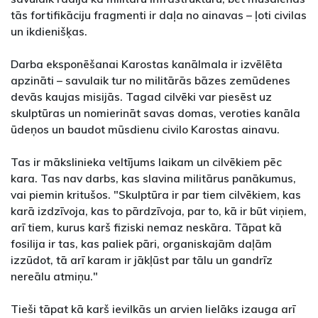
tās fortifikāciju fragmenti ir daļa no ainavas – ļoti civilas
un ikdienišķas.
Darba eksponēšanai Karostas kanālmala ir izvēlēta
apzināti – savulaik tur no militārās bāzes zemūdenes
devās kaujas misijās. Tagad cilvēki var piesēst uz
skulptūras un nomierināt savas domas, veroties kanāla
ūdeņos un baudot mūsdienu civilo Karostas ainavu.
Tas ir mākslinieka veltījums laikam un cilvēkiem pēc
kara. Tas nav darbs, kas slavina militārus panākumus,
vai piemin kritušos. "Skulptūra ir par tiem cilvēkiem, kas
karā izdzīvoja, kas to pārdzīvoja, par to, kā ir būt viņiem,
arī tiem, kurus karš fiziski nemaz neskāra. Tāpat kā
fosilija ir tas, kas paliek pāri, organiskajām daļām
izzūdot, tā arī karam ir jākļūst par tālu un gandrīz
nereālu atmiņu."
Tieši tāpat kā karš ievilkās un arvien lielāks izauga arī