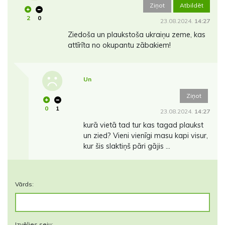
Ziņot
Atbildēt
2
0
23.08.2024.
14:27
Ziedoša un plaukstoša ukraiņu zeme, kas
attīrīta no okupantu zābakiem!
Un
Ziņot
0
1
23.08.2024.
14:27
kurā vietā tad tur kas tagad plaukst
un zied? Vieni vienīgi masu kapi visur,
kur šis slaktiņš pāri gājis ...
Vārds:
Izvēlies seju: