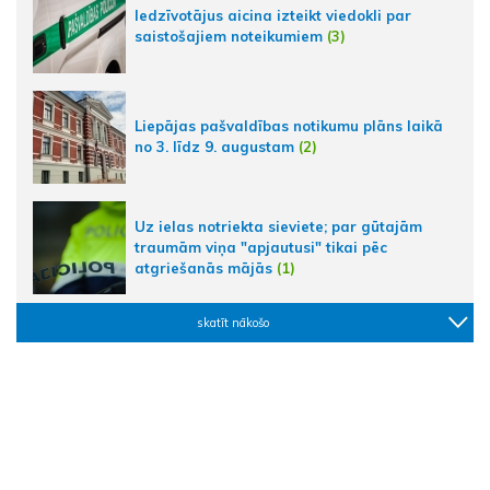
Iedzīvotājus aicina izteikt viedokli par
saistošajiem noteikumiem
(3)
Liepājas pašvaldības notikumu plāns laikā
no 3. līdz 9. augustam
(2)
Uz ielas notriekta sieviete; par gūtajām
traumām viņa "apjautusi" tikai pēc
atgriešanās mājās
(1)
skatīt nākošo