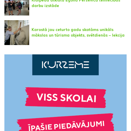
Klaipēdā atklāta Egona Peršēvica tēlniecības
darbu izstāde
Karostā jau ceturto gadu skatāms unikāls
mākslas un tūrisma objekts, svētdienās – lekcija