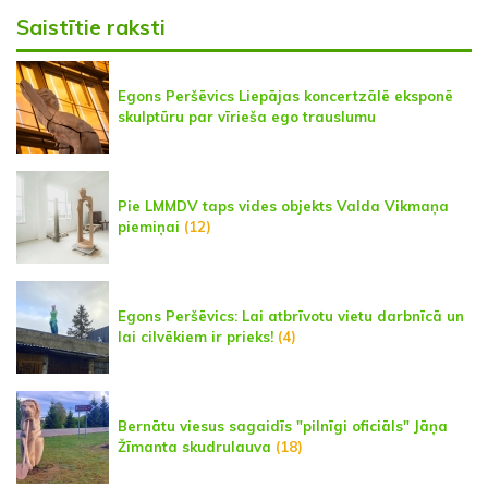
Saistītie raksti
Egons Peršēvics Liepājas koncertzālē eksponē
skulptūru par vīrieša ego trauslumu
Pie LMMDV taps vides objekts Valda Vikmaņa
piemiņai
(12)
Egons Peršēvics: Lai atbrīvotu vietu darbnīcā un
lai cilvēkiem ir prieks!
(4)
Bernātu viesus sagaidīs "pilnīgi oficiāls" Jāņa
Žīmanta skudrulauva
(18)