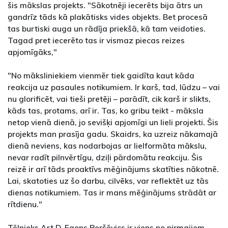
šis mākslas projekts. "Sākotnēji iecerēts bija ātrs un
gandrīz tāds kā plakātisks vides objekts. Bet procesā
tas burtiski auga un rādīja priekšā, kā tam veidoties.
Tagad pret iecerēto tas ir vismaz piecas reizes
apjomīgāks,"
"No māksliniekiem vienmēr tiek gaidīta kaut kāda
reakcija uz pasaules notikumiem. Ir karš, tad, lūdzu – vai
nu glorificēt, vai tieši pretēji – parādīt, cik karš ir slikts,
kāds tas, protams, arī ir. Tas, ko gribu teikt - māksla
netop vienā dienā, jo sevišķi apjomīgi un lieli projekti. Šis
projekts man prasīja gadu. Skaidrs, ka uzreiz nākamajā
dienā neviens, kas nodarbojas ar lielformāta mākslu,
nevar radīt pilnvērtīgu, dziļi pārdomātu reakciju. Šis
reizē ir arī tāds proaktīvs mēģinājums skatīties nākotnē.
Lai, skatoties uz šo darbu, cilvēks, var reflektēt uz tās
dienas notikumiem. Tas ir mans mēģinājums strādāt ar
rītdienu."
Tēlnieks Art.D. Egons Peršēvics ir viens no pirmajiem