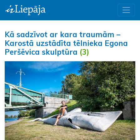
Kā sadzīvot ar kara traumām –
Karostā uzstādīta tēlnieka Egona
Peršēvica skulptūra
(3)