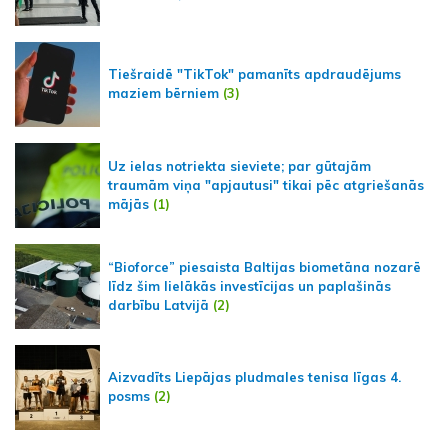
Tiešraidē "TikTok" pamanīts apdraudējums
maziem bērniem
(3)
Uz ielas notriekta sieviete; par gūtajām
traumām viņa "apjautusi" tikai pēc atgriešanās
mājās
(1)
“Bioforce” piesaista Baltijas biometāna nozarē
līdz šim lielākās investīcijas un paplašinās
darbību Latvijā
(2)
Aizvadīts Liepājas pludmales tenisa līgas 4.
posms
(2)