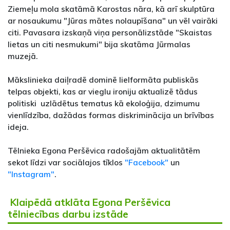
Ziemeļu mola skatāmā Karostas nāra, kā arī skulptūra
ar nosaukumu "Jūras mātes nolaupīšana" un vēl vairāki
citi. Pavasara izskaņā viņa personālizstāde "Skaistas
lietas un citi nesmukumi" bija skatāma Jūrmalas
muzejā.
Mākslinieka daiļradē dominē lielformāta publiskās
telpas objekti, kas ar vieglu ironiju aktualizē tādus
politiski uzlādētus tematus kā ekoloģija, dzimumu
vienlīdzība, dažādas formas diskriminācija un brīvības
ideja.
Tēlnieka Egona Peršēvica radošajām aktualitātēm
sekot līdzi var sociālajos tīklos
"Facebook"
un
"Instagram"
.
Klaipēdā atklāta Egona Peršēvica
tēlniecības darbu izstāde