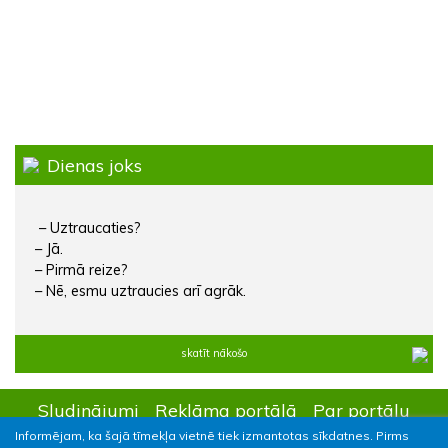
Dienas joks
– Uztraucaties?
– Jā.
– Pirmā reize?
– Nē, esmu uztraucies arī agrāk.
skatīt nākošo
Sludinājumi
Reklāma portālā
Par portālu
Informējam, ka šajā tīmekļa vietnē tiek izmantotas sīkdatnes. Pirms