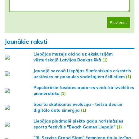
Pievienot
Jaunākie raksti
Liepājas muzejs aicina uz ekskursijām
vēsturiskajā Latvijas Bankas ēkā
(1)
Jaunajā sezonā Liepājas Simfoniskais orķestris
uzstāsies ar pasaules vadošajiem čellistiem
(1)
Populārākie fasādes apdares veidi: kā izvēlēties
piemērotāko
(1)
Sporta skatīšanās evolūcija - tiešraides un
digitālo datu sinerģija
(1)
Liepājas pludmalē piekto gadu norisināsies
sporta festivāls "Beach Games Liepaja"
(1)
"BL Serviss Grand Slam" čempiona titulu izcīna