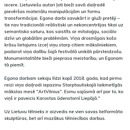
iecere. Lietuviešu autori ļoti bieži savā daiļradē
pievēršas materiālu manipulācijām un formu
transformācijai. Egona darbi savukārt ir gluži pretēji –
tie nav tradicionāli reālistiski un nekoncentrējas tikai uz
semantisko saturu, kas saistīts ar mitoloģiju, sociālo
dzīvi un globālām problēmām. Viņa drosmīgais košo
krāsu lietojums izceļ viņu starp citiem māksliniekiem,
padarot viņa dalību šajā festivālā unikāli pārsteidzošu.
Monumentalitāte bieži pieprasa meistarību, un Egonam
tā piemīt.
Egona darbam sekoju līdzi kopš 2018. gada, kad pirmo
reizi viņa daiļradi iepazinu Starptautiskajā laikmetīgās
mākslas mesē "ArtVilnius". Esmu sajūsmā arī par to, ko
viņš ir paveicis Karostas ūdenstornī Liepājā."
Uz Lietuvu tēlnieks ir aizvedis ne vien savas lielformāta
skulptūras, bet arī mazākus tēlniecības darbus.