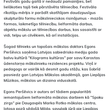
Festivāls gadu gaitā ir nedaudz pamainījies, bet
lielākoties tajā tiek pārstāvēta tēlniecība. Festivāla
rīkotāju mērķis ir parādīt skatītājam daudzpusīgus
skulpturālo formu mākslinieciskos risinājumus - mazās
formas, laikmetīgo tēlniecību, lielformāta darbus,
objektu mākslu un tēlniecības darbus, kas sasaistīti ar
vidi, telpu un cilvēkiem, kā arī instalācijas.
Šogad tēlnieks un topošais mākslas doktors Egons
Peršēvics saņēma Latvijas sabiedrisko mediju gada
balvu kultūrā "Kilograms kultūras" par savu Karostas
ūdenstorņa mākslinieku rezidences projektu. Viņš ir
pedagogs ar vairāk kā desmit gadu stāžu, kas šobrīd
pasniedz gan Latvijas Mākslas akadēmijā, gan Liepājas
Mūzikas, mākslas un dizaina vidusskolā.
Egons Peršēvics ir autors arī tādiem popularitāti
iemantojušiem lielformāta mākslas darbiem kā "Spoku
zirgs" pie Daugavpils Marka Rotko mākslas centra,
lotosa pozā sēdošā Milda, savulaik jūrā pie Liepājas