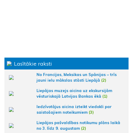
Lasītākie raksti
No Francijas, Meksikas un Spānijas – trīs
jauni ielu mākslas stāsti Liepājā
(2)
Liepājas muzejs aicina uz ekskursijām
vēsturiskajā Latvijas Bankas ēkā
(1)
Iedzīvotājus aicina izteikt viedokli par
saistošajiem noteikumiem
(3)
Liepājas pašvaldības notikumu plāns laikā
no 3. līdz 9. augustam
(2)