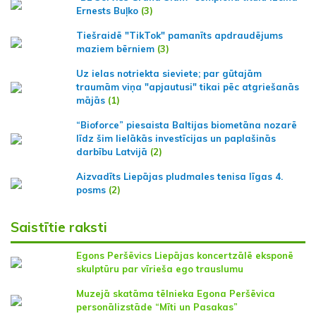
Ernests Buļko
(3)
Tiešraidē "TikTok" pamanīts apdraudējums
maziem bērniem
(3)
Uz ielas notriekta sieviete; par gūtajām
traumām viņa "apjautusi" tikai pēc atgriešanās
mājās
(1)
“Bioforce” piesaista Baltijas biometāna nozarē
līdz šim lielākās investīcijas un paplašinās
darbību Latvijā
(2)
Aizvadīts Liepājas pludmales tenisa līgas 4.
posms
(2)
Saistītie raksti
Egons Peršēvics Liepājas koncertzālē eksponē
skulptūru par vīrieša ego trauslumu
Muzejā skatāma tēlnieka Egona Peršēvica
personālizstāde “Mīti un Pasakas”