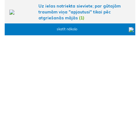
Uz ielas notriekta sieviete; par gūtajām
traumām viņa "apjautusi" tikai pēc
atgriešanās mājās
(1)
skatīt nākošo