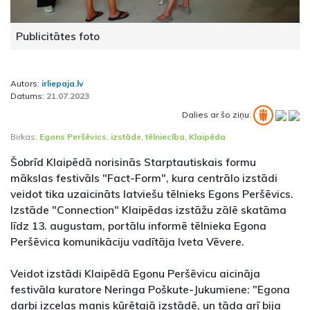
Publicitātes foto
Autors:
irliepaja.lv
Datums:
21.07.2023
Dalies ar šo ziņu:
Birkas:
Egons Peršēvics
,
izstāde
,
tēlniecība
,
Klaipēda
Šobrīd Klaipēdā norisinās Starptautiskais formu
mākslas festivāls "Fact-Form", kura centrālo izstādi
veidot tika uzaicināts latviešu tēlnieks Egons Peršēvics.
Izstāde "Connection" Klaipēdas izstāžu zālē skatāma
līdz 13. augustam, portālu informē tēlnieka Egona
Peršēvica komunikāciju vadītāja Iveta Vēvere.
Veidot izstādi Klaipēdā Egonu Peršēvicu aicināja
festivāla kuratore Neringa Poškute-Jukumiene: "Egona
darbi izceļas manis kūrētajā izstādē, un tāda arī bija