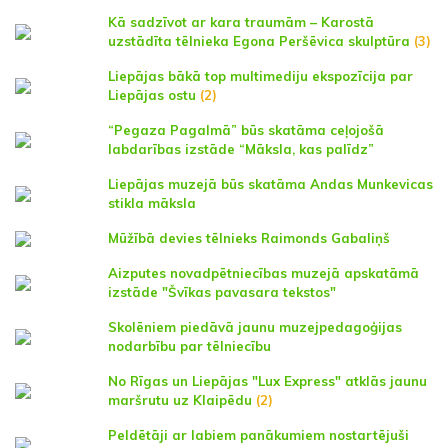
Kā sadzīvot ar kara traumām – Karostā
uzstādīta tēlnieka Egona Peršēvica skulptūra
(3)
Liepājas bākā top multimediju ekspozīcija par
Liepājas ostu
(2)
“Pegaza Pagalmā” būs skatāma ceļojošā
labdarības izstāde “Māksla, kas palīdz”
Liepājas muzejā būs skatāma Andas Munkevicas
stikla māksla
Mūžībā devies tēlnieks Raimonds Gabaliņš
Aizputes novadpētniecības muzejā apskatāmā
izstāde "Švīkas pavasara tekstos"
Skolēniem piedāvā jaunu muzejpedagoģijas
nodarbību par tēlniecību
No Rīgas un Liepājas "Lux Express" atklās jaunu
maršrutu uz Klaipēdu
(2)
Peldētāji ar labiem panākumiem nostartējuši