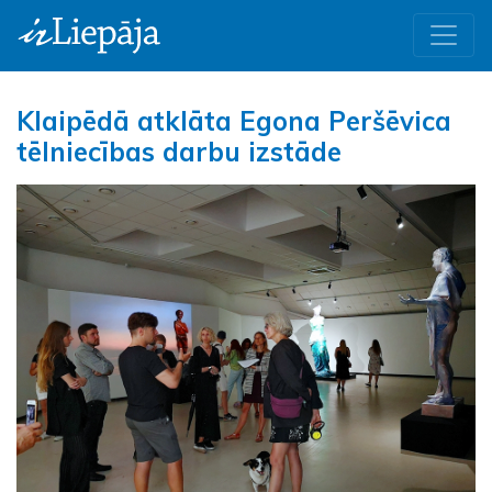
Klaipēdā atklāta Egona Peršēvica
tēlniecības darbu izstāde