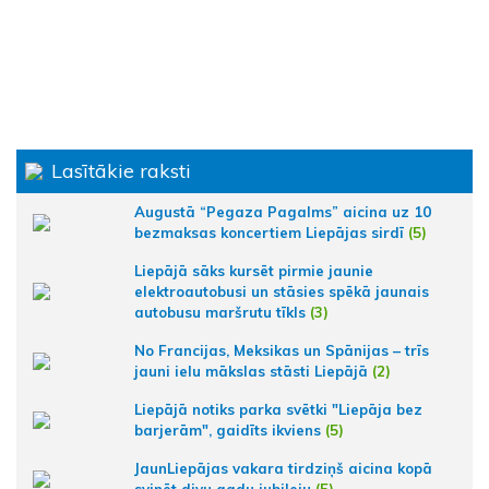
Lasītākie raksti
Augustā “Pegaza Pagalms” aicina uz 10
bezmaksas koncertiem Liepājas sirdī
(5)
Liepājā sāks kursēt pirmie jaunie
elektroautobusi un stāsies spēkā jaunais
autobusu maršrutu tīkls
(3)
No Francijas, Meksikas un Spānijas – trīs
jauni ielu mākslas stāsti Liepājā
(2)
Liepājā notiks parka svētki "Liepāja bez
barjerām", gaidīts ikviens
(5)
JaunLiepājas vakara tirdziņš aicina kopā
svinēt divu gadu jubileju
(5)