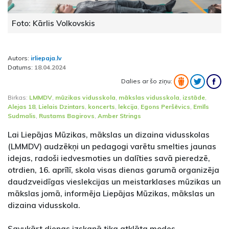
Foto: Kārlis Volkovskis
Autors:
irliepaja.lv
Datums:
18.04.2024
Dalies ar šo ziņu:
Birkas:
LMMDV
,
mūzikas vidusskola
,
mākslas vidusskola
,
izstāde
,
Alejas 18
,
Lielais Dzintars
,
koncerts
,
lekcija
,
Egons Peršēvics
,
Emīls
Sudmalis
,
Rustams Bagirovs
,
Amber Strings
Lai Liepājas Mūzikas, mākslas un dizaina vidusskolas
(LMMDV) audzēkņi un pedagogi varētu smelties jaunas
idejas, radoši iedvesmoties un dalīties savā pieredzē,
otrdien, 16. aprīlī, skola visas dienas garumā organizēja
daudzveidīgas vieslekcijas un meistarklases mūzikas un
mākslas jomā, informēja Liepājas Mūzikas, mākslas un
dizaina vidusskola.
Savukārt dienas izskaņā tika atklāta modes