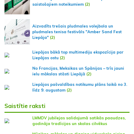
saistošajiem noteikumiem
(2)
Aizvadīts trešais pludmales volejbola un
pludmales tenisa festivāls "Amber Sand Fest
Liepāja"
(2)
Liepājas bākā top multimediju ekspozīcija par
Liepājas ostu
(2)
No Francijas, Meksikas un Spānijas – trīs jauni
ielu mākslas stāsti Liepājā
(2)
Liepājas pašvaldības notikumu plāns laikā no 3.
līdz 9. augustam
(2)
Saistītie raksti
LMMDV jubilejas salidojumā satikās paaudzes,
godināja tradīcijas un skolas cilvēkus
Mūzikas, mākslas un dizaina vidusskola aicina