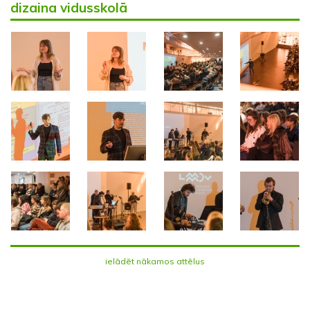
dizaina vidusskolā
ielādēt nākamos attēlus