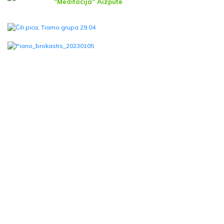
"Meditācija" Aizputē