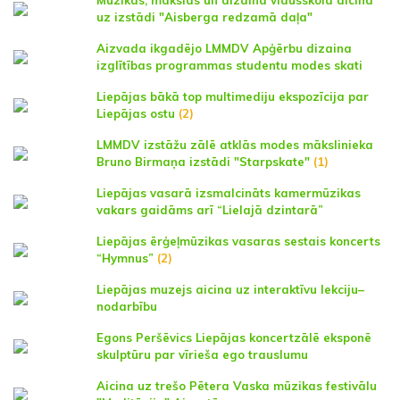
uz izstādi "Aisberga redzamā daļa"
Aizvada ikgadējo LMMDV Apģērbu dizaina
izglītības programmas studentu modes skati
Liepājas bākā top multimediju ekspozīcija par
Liepājas ostu
(2)
LMMDV izstāžu zālē atklās modes mākslinieka
Bruno Birmaņa izstādi "Starpskate"
(1)
Liepājas vasarā izsmalcināts kamermūzikas
vakars gaidāms arī “Lielajā dzintarā”
Liepājas ērģeļmūzikas vasaras sestais koncerts
“Hymnus”
(2)
Liepājas muzejs aicina uz interaktīvu lekciju–
nodarbību
Egons Peršēvics Liepājas koncertzālē eksponē
skulptūru par vīrieša ego trauslumu
Aicina uz trešo Pētera Vaska mūzikas festivālu