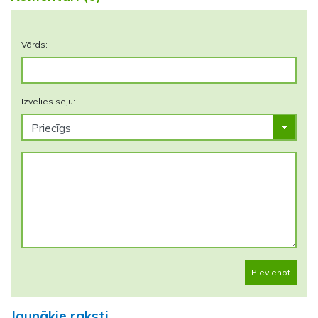
Vārds:
Izvēlies seju:
Pievienot
Jaunākie raksti