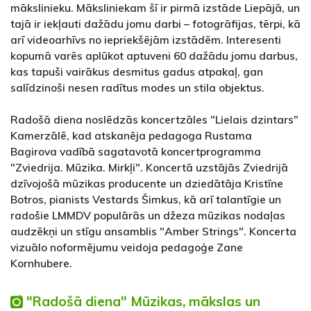
mākslinieku. Māksliniekam šī ir pirmā izstāde Liepājā, un
tajā ir iekļauti dažādu jomu darbi – fotogrāfijas, tērpi, kā
arī videoarhīvs no iepriekšējām izstādēm. Interesenti
kopumā varēs aplūkot aptuveni 60 dažādu jomu darbus,
kas tapuši vairākus desmitus gadus atpakaļ, gan
salīdzinoši nesen radītus modes un stila objektus.
Radošā diena noslēdzās koncertzāles "Lielais dzintars"
Kamerzālē, kad atskanēja pedagoga Rustama
Bagirova vadībā sagatavotā koncertprogramma
"Zviedrija. Mūzika. Mirkļi". Koncertā uzstājās Zviedrijā
dzīvojošā mūzikas producente un dziedātāja Kristīne
Botros, pianists Vestards Šimkus, kā arī talantīgie un
radošie LMMDV populārās un džeza mūzikas nodaļas
audzēkņi un stīgu ansamblis "Amber Strings". Koncerta
vizuālo noformējumu veidoja pedagoģe Zane
Kornhubere.
"Radošā diena" Mūzikas, mākslas un