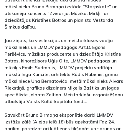
mākslinieka Bruno Birmaņa izstāde "Starpskate" un
atskanēja koncerts "Zviedrija. Mūzika. Mirkļi" ar
dziedātājas Kristīnes Botros un pianista Vestarda
Šimkus dalību.
Jau ziņots, ka vieslekcijas un meistarklases vadīja
mākslinieks un LMMDV pedagogs Art.D. Egons
Peršēvics, mūzikas producente un dziedātāja Kristīne
Botros, kinorežisors Uģis Olte, LMMDV pedagogs un
mūziķis Emīls Sudmalis, LMMDV projektu vadītāja
mākslā Inga Kuncīte, arhitekts Rūdis Rubenis, grima
māksliniece Una Bernatoviča, metālmākslinieks Aivars
Riekstiņš, grafikas dizainers Miķelis Baštiks un jogas
speciāliste Jolanta Zeltiņa. Meistarklašu organizēšanu
atbalstīja Valsts Kultūrkapitāla fonds.
Savukārt Bruno Birmaņa eksponētie darbi LMMDV
izstāžu zālē (Alejas ielā 18) būs apskatāmi līdz 24.
aprīlim, paredzot arī klātienes tikšanās un sarunas ar