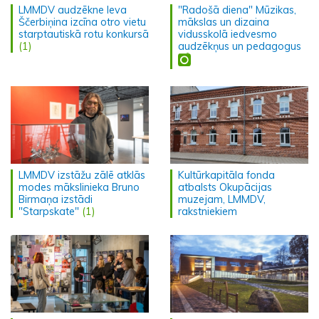
LMMDV audzēkne Ieva
"Radošā diena" Mūzikas,
Ščerbiņina izcīna otro vietu
mākslas un dizaina
starptautiskā rotu konkursā
vidusskolā iedvesmo
(1)
audzēkņus un pedagogus
LMMDV izstāžu zālē atklās
Kultūrkapitāla fonda
modes mākslinieka Bruno
atbalsts Okupācijas
Birmaņa izstādi
muzejam, LMMDV,
"Starpskate"
(1)
rakstniekiem