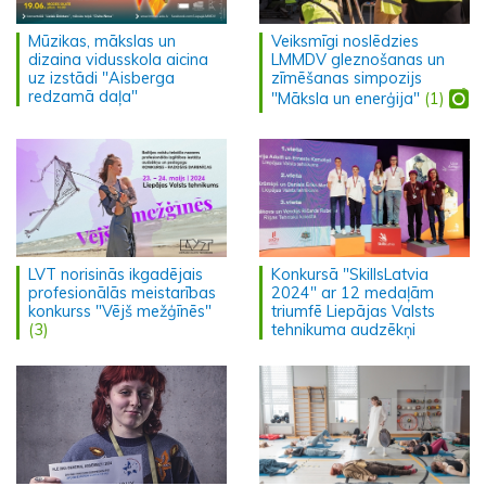
Mūzikas, mākslas un
Veiksmīgi noslēdzies
dizaina vidusskola aicina
LMMDV gleznošanas un
uz izstādi "Aisberga
zīmēšanas simpozijs
redzamā daļa"
"Māksla un enerģija"
(1)
LVT norisinās ikgadējais
Konkursā "SkillsLatvia
profesionālās meistarības
2024" ar 12 medaļām
konkurss "Vējš mežģīnēs"
triumfē Liepājas Valsts
(3)
tehnikuma audzēkņi