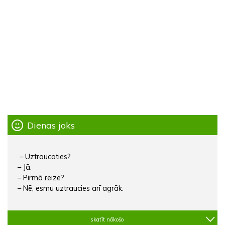
Dienas joks
– Uztraucaties?
– Jā.
– Pirmā reize?
– Nē, esmu uztraucies arī agrāk.
skatīt nākošo