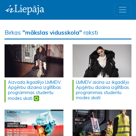
Birkas
"mākslas vidusskola"
raksti
Aizvada ikgadējo LMMDV
LMMDV aicina uz ikgadējo
Apģērbu dizaina izglītības
Apģērbu dizaina izglītības
programmas studentu
programmas studentu
modes skati
modes skati