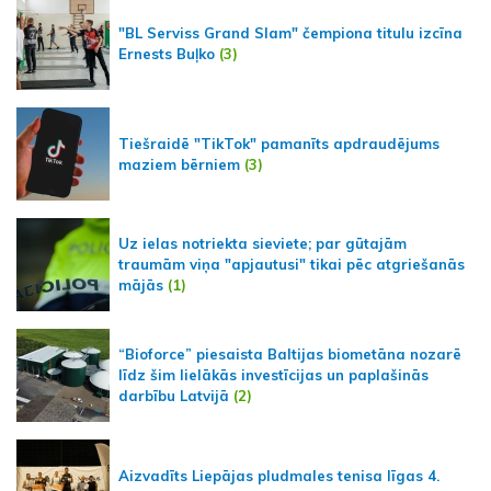
"BL Serviss Grand Slam" čempiona titulu izcīna
Ernests Buļko
(3)
Tiešraidē "TikTok" pamanīts apdraudējums
maziem bērniem
(3)
Uz ielas notriekta sieviete; par gūtajām
traumām viņa "apjautusi" tikai pēc atgriešanās
mājās
(1)
“Bioforce” piesaista Baltijas biometāna nozarē
līdz šim lielākās investīcijas un paplašinās
darbību Latvijā
(2)
Aizvadīts Liepājas pludmales tenisa līgas 4.