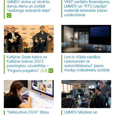
LMMDV aicina uz atvērto
VKKF piešķīris finansējumu
durvju dienu un izstādi
LMMDV un "RTU Liepāja"
"Aisberga redzamā daļa"
materiāli tehniskās bāzes
uzlabošanai
Kultūras Gada balva un
Lsm.lv: Kāda saistība
Kultūras balvas 2023
radošumam ar
pasniegtas, uzvarētājs –
automātiskumu? Jauno
mediju mākslinieku izstāde
"Pegaza pagalms"
(13)
"SkillsLatvia 2024" tērpu
LMMDV Mūzikas un