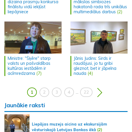
dizaina prasmju konkursa
mākslas simbiozes
finālistu vidū iekļūst
hakatonā rada trīs unikālus
liepājniece
multimediālus darbus
(2)
Ministre: "Šķēre" starp
Jānis Judins: Sirds ir
valsts un pašvaldības
raudājusi, jo tu gribi
kultūras iestādēm ir
gleznot, bet ir jāpelna
acīmredzama
(7)
nauda
(4)
1
2
3
4
22
...
Jaunākie raksti
Liepājas muzejs aicina uz ekskursijām
vēsturiskajā Latvijas Bankas ēkā
(2)