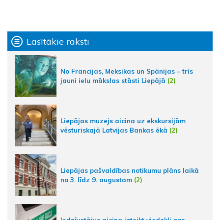
Lasītākie raksti
No Francijas, Meksikas un Spānijas – trīs
jauni ielu mākslas stāsti Liepājā
(2)
Liepājas muzejs aicina uz ekskursijām
vēsturiskajā Latvijas Bankas ēkā
(2)
Liepājas pašvaldības notikumu plāns laikā
no 3. līdz 9. augustam
(2)
Iedzīvotājus aicina izteikt viedokli par