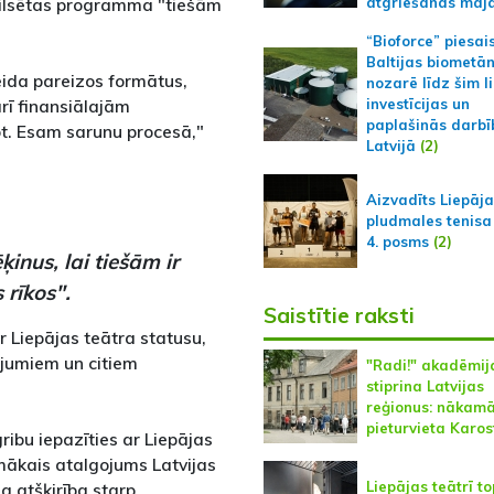
spilsētas programma "tiešām
atgriešanās māj
“Bioforce” piesai
Baltijas biometā
ida pareizos formātus,
nozarē līdz šim l
arī finansiālajām
investīcijas un
paplašinās darbī
ot. Esam sarunu procesā,"
Latvijā
(2)
Aizvadīts Liepāj
pludmales tenisa
4. posms
(2)
ķinus, lai tiešām ir
 rīkos".
Saistītie raksti
ar Liepājas teātra statusu,
ējumiem un citiem
"Radi!" akadēmij
stiprina Latvijas
reģionus: nākam
pieturvieta Karos
ibu iepazīties ar Liepājas
zemākais atalgojums Latvijas
Liepājas teātrī to
iela atšķirība starp