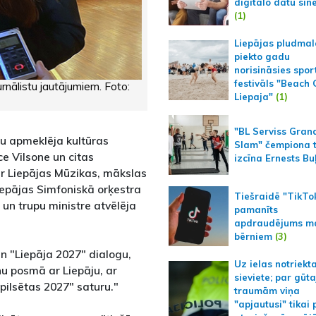
digitālo datu sin
(1)
Liepājas pludmal
piekto gadu
norisināsies spor
festivāls "Beach
rnālistu jautājumiem. Foto:
Liepaja"
(1)
"BL Serviss Gran
āju apmeklēja kultūras
Slam" čempiona t
e Vilsone un citas
izcīna Ernests Bu
ar Liepājas Mūzikas, mākslas
iepājas Simfoniskā orķestra
Tiešraidē "TikTo
 un trupu ministre atvēlēja
pamanīts
apdraudējums m
bērniem
(3)
n "Liepāja 2027" dialogu,
Uz ielas notriekt
nu posmā ar Liepāju, ar
sieviete; par gūt
pilsētas 2027" saturu."
traumām viņa
"apjautusi" tikai 