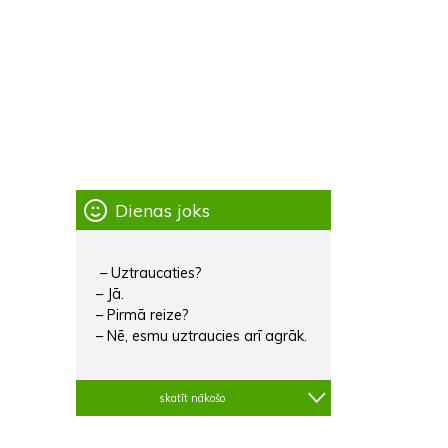
Dienas joks
– Uztraucaties?
– Jā.
– Pirmā reize?
– Nē, esmu uztraucies arī agrāk.
skatīt nākošo