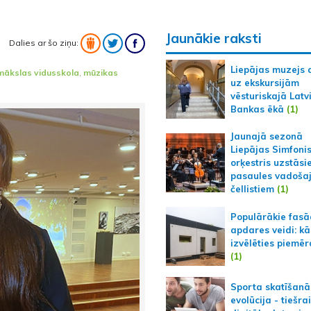
Jaunākie raksti
Dalies ar šo ziņu:
Liepājas muzejs 
mākslas vidusskola
,
mūzikas
uz ekskursijām
vēsturiskajā Latv
Bankas ēkā
(1)
Jaunajā sezonā
Liepājas Simfoni
orķestris uzstāsi
pasaules vadoša
čellistiem
(1)
Populārākie fas
apdares veidi: kā
izvēlēties piemēr
(1)
Sporta skatīšanā
evolūcija - tiešra