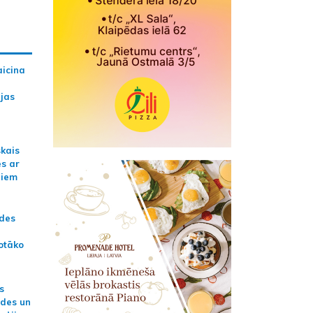
aicina
ijas
skais
es ar
jiem
ādes
otāko
s
ides un