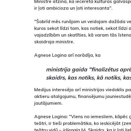
Ministre atzina, ka iecerētā kultūras galva
ir ļoti ambicioza un ļoti interesanta".
"Šobrīd mēs runājam un veidojam dažāda ve
kuros sekot līdzi tam, kas notiek, sekot līdzi 
vajadzībām un skatīties, kā varam tās īsten
skaidroja ministre.
Agnese Logina arī norādīja, ka
ministrija gaida "finalizētus aprē
skaidrs, kas notiks, kā notiks, kas
Medijus interesēja arī ministrijas viedoklis p
aktieru atalgojumu, finansējumu jauniestud
jautājumiem.
Agnese Logina: "Viens no iemesliem, kāpēc gr
teātri, ir tieši problemātika, ko ieskicējāt (
teātru vidū –
irliepaja.lv
). Skaidrs, ka ir ļoti l