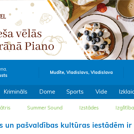
ena,
Mudīte, Vladislavs, Vladislava
usts
Krimināls
Dome
Sports
Vide
Izklai
ātris
Summer Sound
Izstādes
Izglītīb
ts un pašvaldības kultūras iestādēm ir