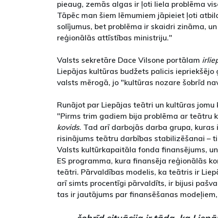
pieaug, zemās algas ir ļoti liela problēma vi
Tāpēc man šiem lēmumiem jāpieiet ļoti atbild
solījumus, bet problēma ir skaidri zināma, un
reģionālās attīstības ministriju."
Valsts sekretāre Dace Vilsone portālam
irlie
Liepājas kultūras budžets palicis iepriekšējo g
valsts mērogā, jo "kultūras nozare šobrīd nav
Runājot par Liepājas teātri un kultūras jomu
"Pirms trim gadiem bija problēma ar teātru k
kovids
. Tad arī darbojās darba grupa, kuras i
risinājums teātru darbības stabilizēšanai – ti
Valsts kultūrkapaitāla fonda finansējums, un
ES programma, kura finansēja reģionālās kon
teātri. Pārvaldības modelis, ka teātris ir Lie
arī simts procentīgi pārvaldīts, ir bijusi pašv
tas ir jautājums par finansēšanas modeļiem,
šobrīd situācija ir tāda, ka Liepāj