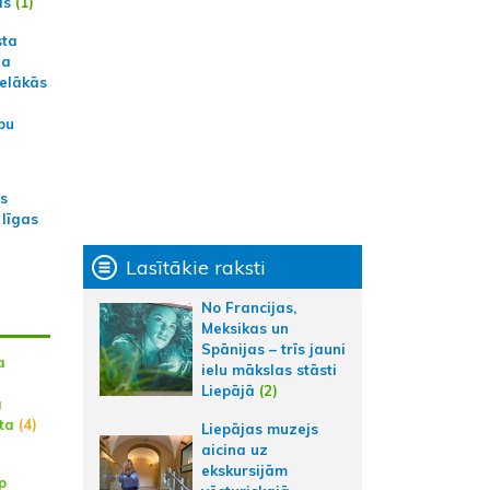
ās
(1)
sta
na
ielākās
bu
as
 līgas
Lasītākie raksti
No Francijas,
Meksikas un
Spānijas – trīs jauni
a
ielu mākslas stāsti
Liepājā
(2)
ā
ta
(4)
Liepājas muzejs
aicina uz
ekskursijām
p