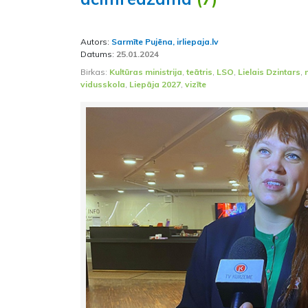
Autors:
Sarmīte Pujēna, irliepaja.lv
Datums:
25.01.2024
Birkas:
Kultūras ministrija
,
teātris
,
LSO
,
Lielais Dzintars
,
vidusskola
,
Liepāja 2027
,
vizīte