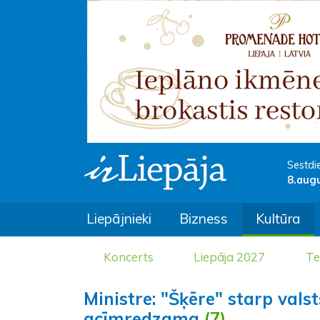
Sestdi
8.aug
Liepājnieki
Bizness
Kultūra
Koncerts
Liepāja 2027
Te
Ministre: "Šķēre" starp vals
acīmredzama
(7)