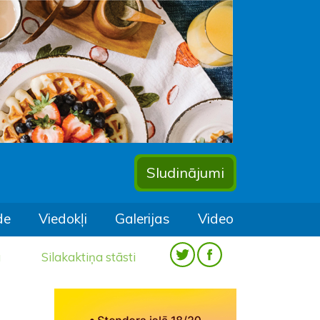
Sludinājumi
de
Viedokļi
Galerijas
Video
a
Silakaktiņa stāsti