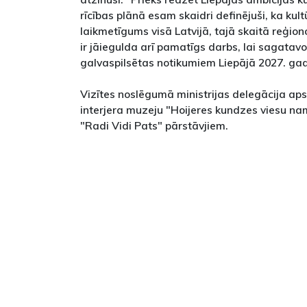
rīcības plānā esam skaidri definējuši, ka kult
laikmetīgums visā Latvijā, tajā skaitā reģiono
ir jāiegulda arī pamatīgs darbs, lai sagatavo
galvaspilsētas notikumiem Liepājā 2027. ga
Vizītes noslēgumā ministrijas delegācija aps
interjera muzeju "Hoijeres kundzes viesu nam
"Radi Vidi Pats" pārstāvjiem.