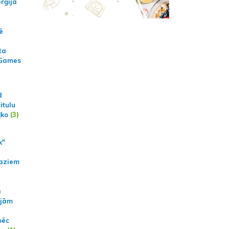
erģija
ē
ta
 Games
d
itulu
ļko
(3)
k"
aziem
a
ajām
pēc