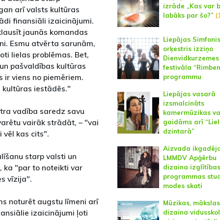
izrāde „Kas var 
gan arī valsts kultūras
labāks par šo?”
(
ādi finansiāli izaicinājumi.
uzklausīt jaunās komandas
Liepājas Simfoni
tni. Esmu atvērta sarunām,
orķestris izziņo
oti lielas problēmas. Bet,
Dienvidkurzemes
 un pašvaldības kultūras
festivāla “Rimben
 ir viens no piemēriem.
programmu
s kultūras iestādēs."
Liepājas vasarā
izsmalcināts
eātra vadība saredz savu
kamermūzikas va
 varētu vairāk strādāt, – "vai
gaidāms arī “Lie
dzintarā”
vēl kas cits".
Aizvada ikgadēj
īšanu starp valsti un
LMMDV Apģērbu
 ka "par to noteikti var
dizaina izglītība
programmas stu
s vīzija".
modes skati
ums noturēt augstu līmeni arī
Mūzikas, mākslas
ansiālie izaicinājumi ļoti
dizaina vidussko