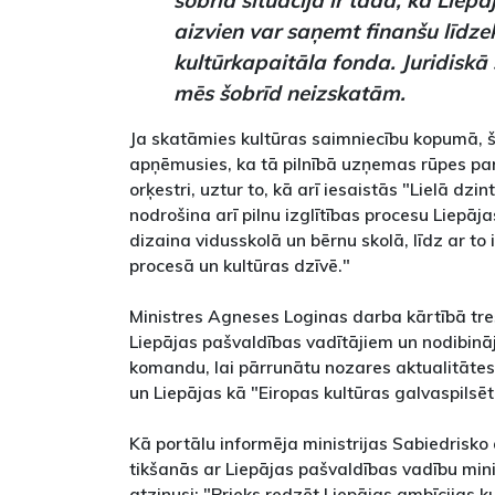
aizvien var saņemt finanšu līdze
kultūrkapaitāla fonda. Juridiskā
mēs šobrīd neizskatām.
Ja skatāmies kultūras saimniecību kopumā, š
apņēmusies, ka tā pilnībā uzņemas rūpes pa
orķestri, uztur to, kā arī iesaistās "Lielā dz
nodrošina arī pilnu izglītības procesu Liepā
dizaina vidusskolā un bērnu skolā, līdz ar to 
procesā un kultūras dzīvē."
Ministres Agneses Loginas darba kārtībā treš
Liepājas pašvaldības vadītājiem un nodibin
komandu, lai pārrunātu nozares aktualitātes, 
un Liepājas kā "Eiropas kultūras galvaspilsēt
Kā portālu informēja ministrijas Sabiedrisko 
tikšanās ar Liepājas pašvaldības vadību min
atzinusi: "Prieks redzēt Liepājas ambīcijas k