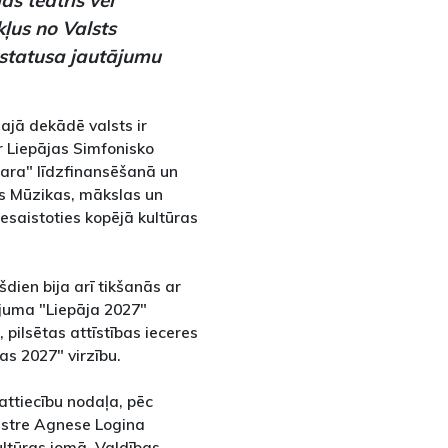
kļus no Valsts
 statusa jautājumu
ajā dekādē valsts ir
r Liepājas Simfonisko
intara" līdzfinansēšanā un
jas Mūzikas, mākslas un
iesaistoties kopējā kultūras
dien bija arī tikšanās ar
ājuma "Liepāja 2027"
pilsētas attīstības ieceres
as 2027" virzību.
attiecību nodaļa, pēc
istre Agnese Logina
ultūras jomā. Valdības