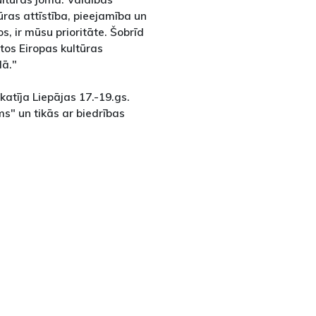
ūras attīstība, pieejamība un
s, ir mūsu prioritāte. Šobrīd
tos Eiropas kultūras
dā."
katīja Liepājas 17.-19.gs.
s" un tikās ar biedrības