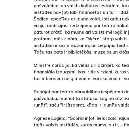
pašvaldības un valsts kultūras iestādēm, lai 
iestādes nav ļoti labi finansētas un tur ir daž
Šodien iepazīšos ar jauno valdi, ļoti gribu 
vīziju, ambīcijas, redzējumu par teātra nāko
paturot prātā, ka mums arī valsts mērogā ir ļ
protams, mēs zinām, ka "šķēre" starp valsts
iestādēm ir acīmredzama, un Liepājas teātris
Taču tas pats ir bibliotēkās, muzejos un citā
Ministre norādīja, ka vēlas arī dzirdēt, kā t
finansiālo izaugsmi, kas ir tie virzieni, kuros
tas ir bērniem un ģimenēm, vai skolēniem, vai 
Runājot par teātra pārvaldības iespējamo dal
pašvaldību, mainot tā statusu, Logina atzina,
runāt", taču "ir jāsaprot, kāda ir jaunās valde
Agnese Logina: "Šobrīd ir ļoti liels izaicināj
tajās valsts iestādēs, kuras mums jau ir, – fin