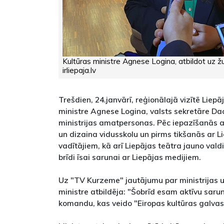
Kultūras ministre Agnese Logina, atbildot uz žu
irliepaja.lv
Trešdien, 24.janvārī, reģionālajā vizītē Liep
ministre Agnese Logina, valsts sekretāre Dac
ministrijas amatpersonas. Pēc iepazīšanās 
un dizaina vidusskolu un pirms tikšanās ar L
vadītājiem, kā arī Liepājas teātra jauno valdi
brīdi īsai sarunai ar Liepājas medijiem.
Uz "TV Kurzeme" jautājumu par ministrijas u
ministre atbildēja: "Šobrīd esam aktīvu saru
komandu, kas veido "Eiropas kultūras galvas