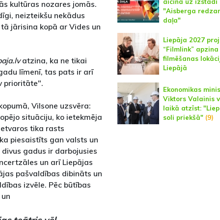
aicina uz izstādi
sās kultūras nozares jomās.
"Aisberga redz
īgi, neizteikšu nekādus
daļa"
 tā jārisina kopā ar Vides un
Liepāja 2027 pro
“Filmlink” apzina
filmēšanas lokāci
paja.lv
atzina, ka ne tikai
Liepājā
adu līmenī, tas pats ir arī
 prioritāte".
Ekonomikas minis
Viktors Valainis v
 kopumā, Vilsone uzsvēra:
laikā atzīst: "Liep
opējo situāciju, ko ietekmēja
soli priekšā"
(9)
etvaros tika rasts
ka piesaistīts gan valsts un
 divus gadus ir darbojusies
certzāles un arī Liepājas
pājas pašvaldības dibināts un
aldības izvēle. Pēc būtības
 un
as teātris vēl