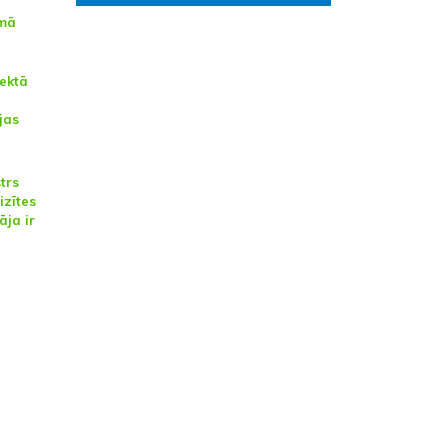
amā
jektā
jas
trs
izītes
āja ir