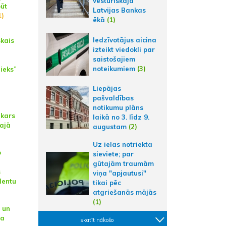
vēsturiskajā
būt
Latvijas Bankas
1)
ēkā
(1)
Iedzīvotājus aicina
skais
izteikt viedokli par
saistošajiem
noteikumiem
(3)
ieks”
Liepājas
pašvaldības
notikumu plāns
kars
laikā no 3. līdz 9.
lajā
augustam
(2)
Uz ielas notriekta
o
sieviete; par
gūtajām traumām
s
viņa "apjautusi"
dentu
tikai pēc
atgriešanās mājās
(1)
 un
la
skatīt nākošo