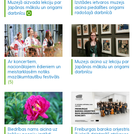
Muzejā aizvada lekciju par
Izstādes ietvaros muzejs
Japānas mākslu un origami
aicina piedalīties origami
radošajā darbnīcā
darbnīcu
Ar koncertiem,
Muzejs aicina uz lekciju par
nacionālajiem ēdieniem un
Japānas mākslu un origami
meistarklasēm notiks
darbnīcu
mazākumtautību festivāls
(5)
Biedrības nams aicina uz
Freiburgas baroka orķestris