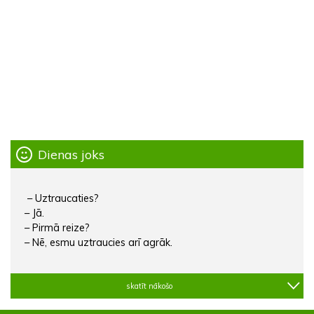
Dienas joks
– Uztraucaties?
– Jā.
– Pirmā reize?
– Nē, esmu uztraucies arī agrāk.
skatīt nākošo