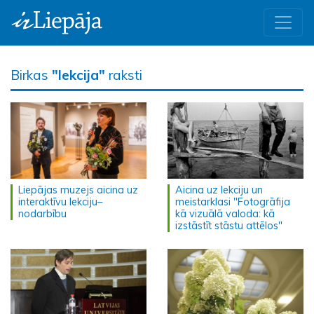
Birkas
"lekcija"
raksti
Liepājas muzejs aicina uz
Aicina uz lekciju un
interaktīvu lekciju–
meistarklasi "Fotogrāfija
nodarbību
kā vizuālā valoda: kā
izstāstīt stāstu attēlos"