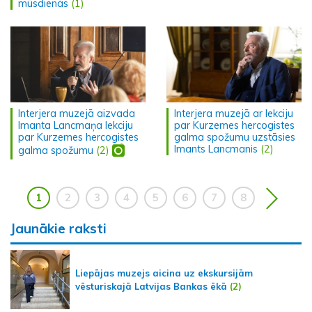
mūsdienās
(1)
Interjera muzejā aizvada
Interjera muzejā ar lekciju
Imanta Lancmaņa lekciju
par Kurzemes hercogistes
par Kurzemes hercogistes
galma spožumu uzstāsies
Imants Lancmanis
(2)
galma spožumu
(2)
1
2
3
4
5
6
7
8
Jaunākie raksti
Liepājas muzejs aicina uz ekskursijām
vēsturiskajā Latvijas Bankas ēkā
(2)