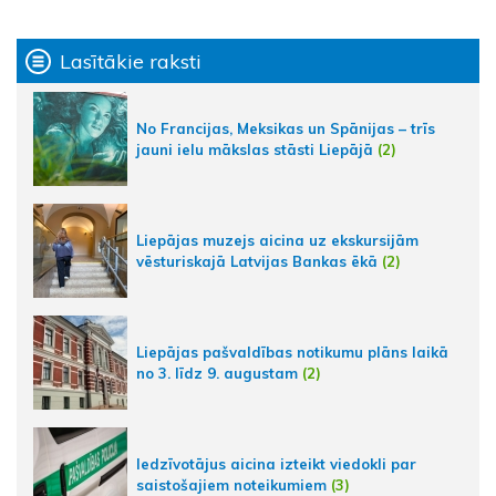
Lasītākie raksti
No Francijas, Meksikas un Spānijas – trīs
jauni ielu mākslas stāsti Liepājā
(2)
Liepājas muzejs aicina uz ekskursijām
vēsturiskajā Latvijas Bankas ēkā
(2)
Liepājas pašvaldības notikumu plāns laikā
no 3. līdz 9. augustam
(2)
Iedzīvotājus aicina izteikt viedokli par
saistošajiem noteikumiem
(3)