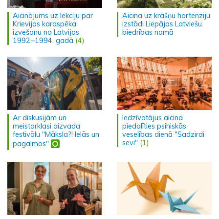
Aicinājums uz lekciju par
Aicina uz krāšņu hortenziju
Krievijas karaspēka
izstādi Liepājas Latviešu
izvešanu no Latvijas
biedrības namā
1992.–1994. gadā
(4)
Ar diskusijām un
Iedzīvotājus aicina
meistarklasi aizvada
piedalīties psihiskās
festivālu "Māksla?! Ielās un
veselības dienā "Sadzirdi
sevi"
(1)
pagalmos"