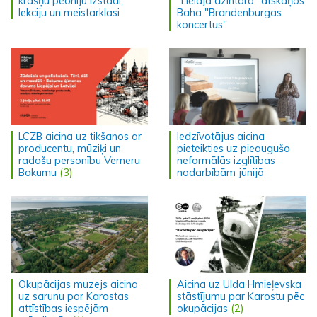
krāšņu peoniju izstādi,
"Lielajā dzintarā" atskaņos
lekciju un meistarklasi
Baha "Brandenburgas
koncertus"
LCZB aicina uz tikšanos ar
Iedzīvotājus aicina
producentu, mūziķi un
pieteikties uz pieaugušo
radošu personību Verneru
neformālās izglītības
Bokumu
(3)
nodarbībām jūnijā
Okupācijas muzejs aicina
Aicina uz Ulda Hmieļevska
uz sarunu par Karostas
stāstījumu par Karostu pēc
attīstības iespējām
okupācijas
(2)