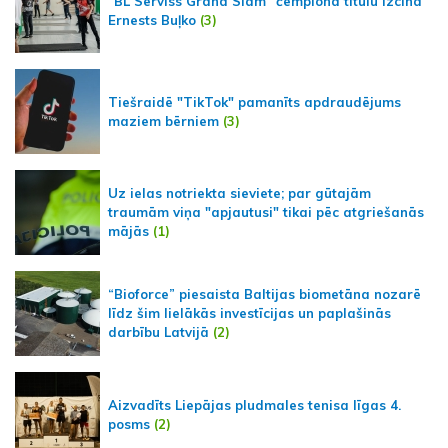
"BL Serviss Grand Slam" čempiona titulu izcīna
Ernests Buļko
(3)
Tiešraidē "TikTok" pamanīts apdraudējums
maziem bērniem
(3)
Uz ielas notriekta sieviete; par gūtajām
traumām viņa "apjautusi" tikai pēc atgriešanās
mājās
(1)
“Bioforce” piesaista Baltijas biometāna nozarē
līdz šim lielākās investīcijas un paplašinās
darbību Latvijā
(2)
Aizvadīts Liepājas pludmales tenisa līgas 4.
posms
(2)