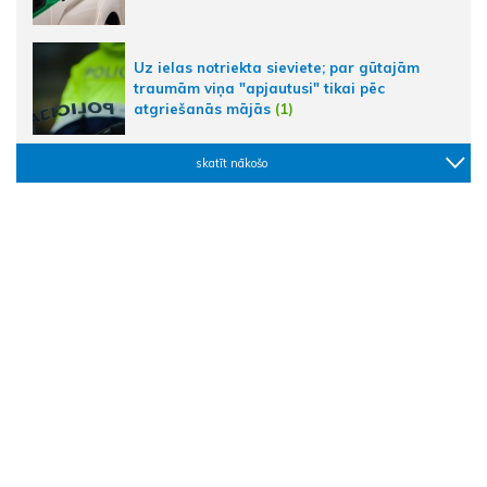
Uz ielas notriekta sieviete; par gūtajām
traumām viņa "apjautusi" tikai pēc
atgriešanās mājās
(1)
skatīt nākošo