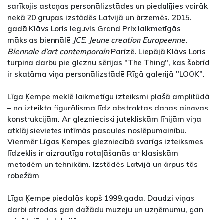
sarīkojis astoņas personālizstādes un piedalījies vairāk
nekā 20 grupas izstādēs Latvijā un ārzemēs. 2015.
gadā Klāvs Loris ieguvis Grand Prix laikmetīgās
mākslas biennālē
JCE. Jeune creation Europeenne.
Biennale d’art contemporain
Parīzē. Liepājā Klāvs Loris
turpina darbu pie gleznu sērijas "The Thing", kas šobrīd
ir skatāma viņa personālizstādē Rīgā galerijā "LOOK".
Līga Ķempe meklē laikmetīgu izteiksmi plašā amplitūdā
– no izteikta figurālisma līdz abstraktas dabas ainavas
konstrukcijām. Ar gleznieciski jutekliskām līnijām viņa
atklāj sievietes intīmās pasaules noslēpumainību.
Vienmēr Līgas Ķempes glezniecībā svarīgs izteiksmes
līdzeklis ir aizrautīga rotaļāšanās ar klasiskām
metodēm un tehnikām. Izstādēs Latvijā un ārpus tās
robežām
Līga Ķempe piedalās kopš 1999.gada. Daudzi viņas
darbi atrodas gan dažādu muzeju un uzņēmumu, gan