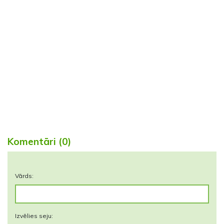
Komentāri (0)
Vārds:
Izvēlies seju: