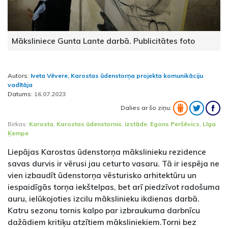
Māksliniece Gunta Lante darbā. Publicitātes foto
Autors:
Iveta Vēvere, Karostas ūdenstorņa projekta komunikāciju
vadītāja
Datums:
16.07.2023
Dalies ar šo ziņu:
Birkas:
Karosta
,
Karostas ūdenstornis
,
izstāde
,
Egons Peršēvics
,
Līga
Ķempe
Liepājas Karostas ūdenstorņa mākslinieku rezidence
savas durvis ir vērusi jau ceturto vasaru. Tā ir iespēja ne
vien izbaudīt ūdenstorņa vēsturisko arhitektūru un
iespaidīgās torņa iekštelpas, bet arī piedzīvot radošuma
auru, ielūkojoties izcilu mākslinieku ikdienas darbā.
Katru sezonu tornis kalpo par izbraukuma darbnīcu
dažādiem kritiķu atzītiem māksliniekiem.Torni bez