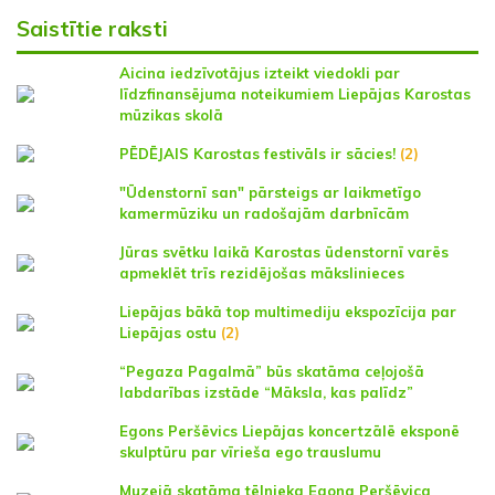
Saistītie raksti
Aicina iedzīvotājus izteikt viedokli par
līdzfinansējuma noteikumiem Liepājas Karostas
mūzikas skolā
PĒDĒJAIS Karostas festivāls ir sācies!
(2)
"Ūdenstornī san" pārsteigs ar laikmetīgo
kamermūziku un radošajām darbnīcām
Jūras svētku laikā Karostas ūdenstornī varēs
apmeklēt trīs rezidējošas mākslinieces
Liepājas bākā top multimediju ekspozīcija par
Liepājas ostu
(2)
“Pegaza Pagalmā” būs skatāma ceļojošā
labdarības izstāde “Māksla, kas palīdz”
Egons Peršēvics Liepājas koncertzālē eksponē
skulptūru par vīrieša ego trauslumu
Muzejā skatāma tēlnieka Egona Peršēvica