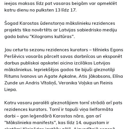
ieejas maksas līdz pat vasaras beigām var apmeklēt
katru dienu no pulksten 13 līdz 17.
Šogad Karostas ūdenstorņa mākslinieku rezidences
projekts tika novērtēts ar Latvijas sabiedrisko mediju
gada balvu "Kilograms kultūras".
Jau ceturto sezonu rezidences kurators – tēlnieks Egons
Peršēvics vasarās pārcelt savas darbnīcas un eksponēt
darbus publiskai apskatei aicina izcilākos Latvijas
māksliniekus. Iepriekšējos gados tie bijuši gleznotāji
Ritums Ivanovs un Agate Apkalne, Atis Jākobsons, Elīna
Zunde un Andris Vītoliņš, Veronika Voļska un Reinis
Liepa.
Katru vasaru paralēli gleznotājiem tornī strādā arī pats
rezidences kurators. Tornī ir tapuši viņa lielformāta
darbi – gan leģendārā Karostas nāra, gan arī
"Mākslinieka manifests", kas līdz 14. augustam ir
skatāmi Klaipēdas izstāžu zālē. Aizvadītajā sezonā