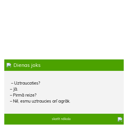
Dienas joks
– Uztraucaties?
– Jā.
– Pirmā reize?
– Nē, esmu uztraucies arī agrāk.
skatīt nākošo