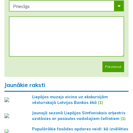
Pievienot
Jaunākie raksti
Liepājas muzejs aicina uz ekskursijām
vēsturiskajā Latvijas Bankas ēkā
(1)
Jaunajā sezonā Liepājas Simfoniskais orķestris
uzstāsies ar pasaules vadošajiem čellistiem
(1)
Populārākie fasādes apdares veidi: kā izvēlēties