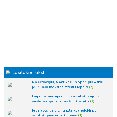
Lasītākie raksti
No Francijas, Meksikas un Spānijas – trīs
jauni ielu mākslas stāsti Liepājā
(2)
Liepājas muzejs aicina uz ekskursijām
vēsturiskajā Latvijas Bankas ēkā
(1)
Iedzīvotājus aicina izteikt viedokli par
saistošajiem noteikumiem
(3)