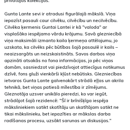
privātajās kolekcijās.
Gunta Lante sevi ir atradusi figurālajā mākslā. Viņa
iepazīst pasauli caur cilvēku, cilvēcību un necilvēcību.
Cilvēka ķermenis Guntai Lantei ir kā "valoda" ar
visplašāko iespējamo vārdu krājumu. Savā glezniecībā
viņa maksimāli izmanto kaila ķermeņa attēlojumu, jo
uzskata, ka cilvēks pēc būtības šajā pasaulē ir kails –
neaizsargāts un neizskaistināts. Savos darbos viņa
apzināti atsakās no fona informācijas, jo pēc viņas
domām, sasniedzot vai piedzīvojot attiecīgus notikumus
dzīvē, fons gluži vienkārši kļūst nebūtisks. Glezniecības
ietvaros Gunta Lante galvenokārt strādā eļļas un akrila
tehnikā, bet viņas patiesā mīlestība ir zīmējums.
Gleznotāja uzsver unikālo pieredzi, ko var iegūt,
strādājot šajā rezidencē: "Šī ir brīnišķīga iespēja
māksliniekiem satikt skatītāju un skatītājam satikt ne
tikai mākslinieku, bet iepazīties ar mākslas darba
radīšanas procesu, uzsākt sarunas un diskusijas."