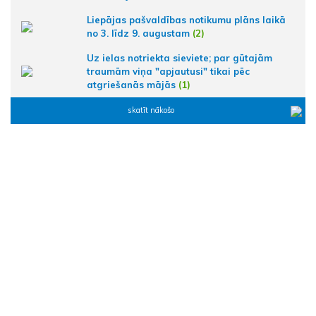
Liepājas pašvaldības notikumu plāns laikā
no 3. līdz 9. augustam
(2)
Uz ielas notriekta sieviete; par gūtajām
traumām viņa "apjautusi" tikai pēc
atgriešanās mājās
(1)
skatīt nākošo