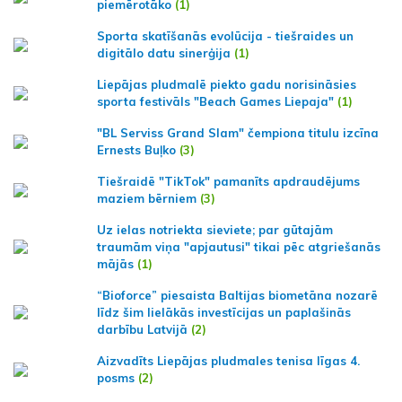
piemērotāko
(1)
Sporta skatīšanās evolūcija - tiešraides un
digitālo datu sinerģija
(1)
Liepājas pludmalē piekto gadu norisināsies
sporta festivāls "Beach Games Liepaja"
(1)
"BL Serviss Grand Slam" čempiona titulu izcīna
Ernests Buļko
(3)
Tiešraidē "TikTok" pamanīts apdraudējums
maziem bērniem
(3)
Uz ielas notriekta sieviete; par gūtajām
traumām viņa "apjautusi" tikai pēc atgriešanās
mājās
(1)
“Bioforce” piesaista Baltijas biometāna nozarē
līdz šim lielākās investīcijas un paplašinās
darbību Latvijā
(2)
Aizvadīts Liepājas pludmales tenisa līgas 4.
posms
(2)