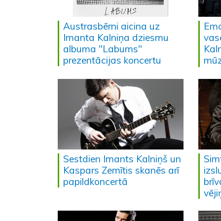
Austrasbērni aicina uz
Emo
Imanta Kalniņa dziesmu
vas
albuma "Labums"
Kal
prezentācijas koncertu
mūz
Sestdien Imants Kalniņš un
Simf
Kaspars Zemītis skanēs arī
izs
papildkoncertā
brī
vējiņ