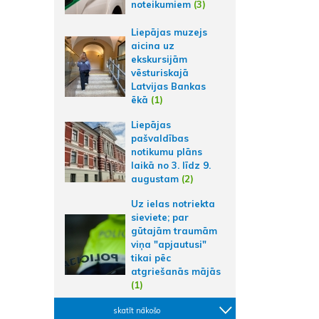
noteikumiem
(3)
Liepājas muzejs
aicina uz
ekskursijām
vēsturiskajā
Latvijas Bankas
ēkā
(1)
Liepājas
pašvaldības
notikumu plāns
laikā no 3. līdz 9.
augustam
(2)
Uz ielas notriekta
sieviete; par
gūtajām traumām
viņa "apjautusi"
tikai pēc
atgriešanās mājās
(1)
skatīt nākošo