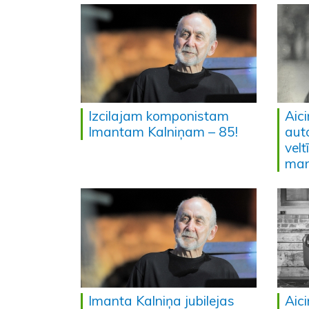
Izcilajam komponistam
Aic
Imantam Kalniņam – 85!
aut
velt
man
Imanta Kalniņa jubilejas
Aic