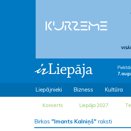
Piektdi
7.aug
Liepājnieki
Bizness
Kultūra
Koncerts
Liepāja 2027
Te
Birkas
"Imants Kalniņš"
raksti