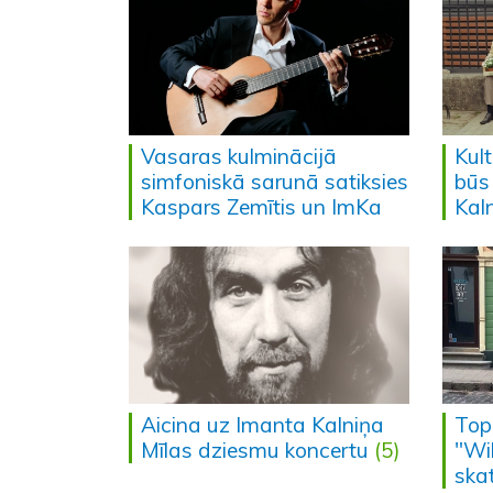
Vasaras kulminācijā
Kul
simfoniskā sarunā satiksies
būs
Kaspars Zemītis un ImKa
Kal
Aicina uz Imanta Kalniņa
Top
Mīlas dziesmu koncertu
(5)
"Wi
ska