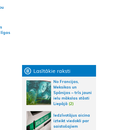
bu
as
 līgas
Lasītākie raksti
No Francijas,
Meksikas un
Spānijas – trīs jauni
ielu mākslas stāsti
Liepājā
(2)
Iedzīvotājus aicina
izteikt viedokli par
saistošajiem