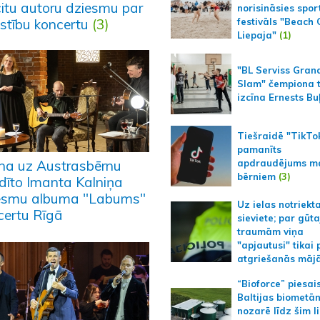
citu autoru dziesmu par
norisināsies spor
estību koncertu
(3)
festivāls "Beach
Liepaja"
(1)
"BL Serviss Gran
Slam" čempiona t
izcīna Ernests Bu
Tiešraidē "TikTo
pamanīts
apdraudējums m
ina uz Austrasbērnu
bērniem
(3)
ldīto Imanta Kalniņa
esmu albuma "Labums"
Uz ielas notriekt
certu Rīgā
sieviete; par gūt
traumām viņa
"apjautusi" tikai 
atgriešanās māj
“Bioforce” piesai
Baltijas biometā
nozarē līdz šim l