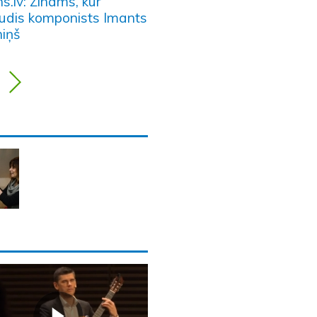
s.lv: Zināms, kur
udis komponists Imants
niņš