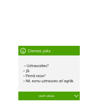
Dienas joks
– Uztraucaties?
– Jā.
– Pirmā reize?
– Nē, esmu uztraucies arī agrāk.
skatīt nākošo