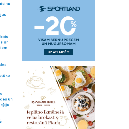
aicina
ijas
skais
es ar
jiem
ādes
otāko
s
ides un
erģija
ē