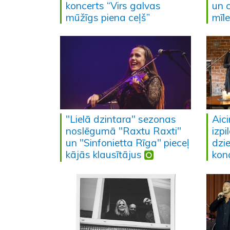
koncerts “Virs galvas
un 
mūžīgs piena ceļš”
mīl
"Lielā dzintara" sezonas
Aic
noslēgumā "Raxtu Raxti"
izpi
un "Sinfonietta Rīga" pieceļ
dzi
kājās klausītājus
kon