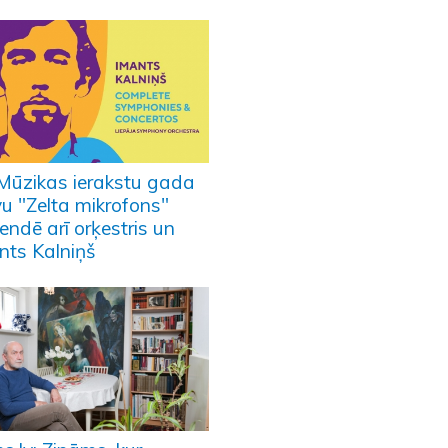
Mūzikas ierakstu gada
vu "Zelta mikrofons"
endē arī orķestris un
nts Kalniņš