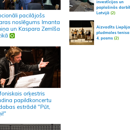
investīcijas un
paplašinās darbī
Latvijā
(2)
cionāli pacilājošs
aras noslēgums Imanta
Aizvadīts Liepāj
niņa un Kaspara Zemīša
pludmales tenisa
ikā
4. posms
(2)
oniskais orķestris
ludina papildkoncertu
vdabas estrādē "Pūt,
i!"