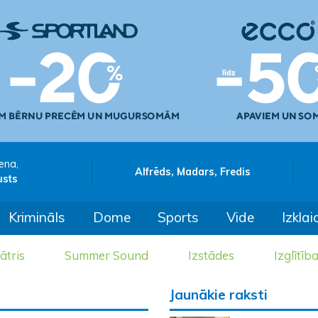
ena,
Alfrēds, Madars, Fredis
usts
Krimināls
Dome
Sports
Vide
Izklai
ātris
Summer Sound
Izstādes
Izglītīb
Jaunākie raksti