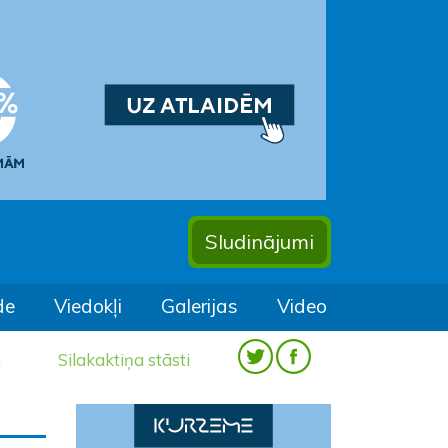
Sludinājumi
de
Viedokļi
Galerijas
Video
a
Silakaktiņa stāsti