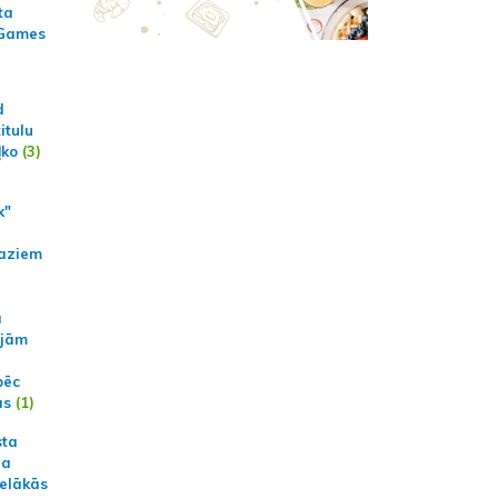
ta
 Games
d
itulu
ļko
(3)
k"
aziem
a
ajām
pēc
ās
(1)
sta
na
ielākās