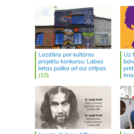
Lazdāns par kultūras
Uz 
projektu konkursu: Labas
bal
lietas palika arī aiz strīpas
pret
(10)
Ima