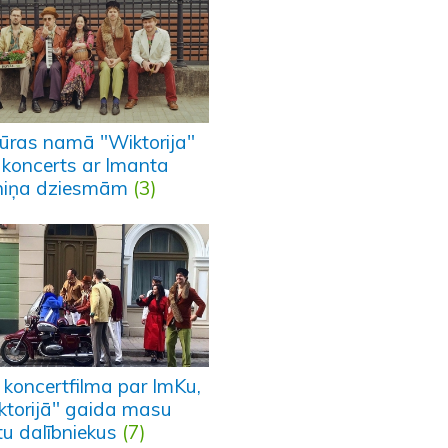
tūras namā "Wiktorija"
 koncerts ar Imanta
niņa dziesmām
(3)
 koncertfilma par ImKu,
ktorijā" gaida masu
tu dalībniekus
(7)