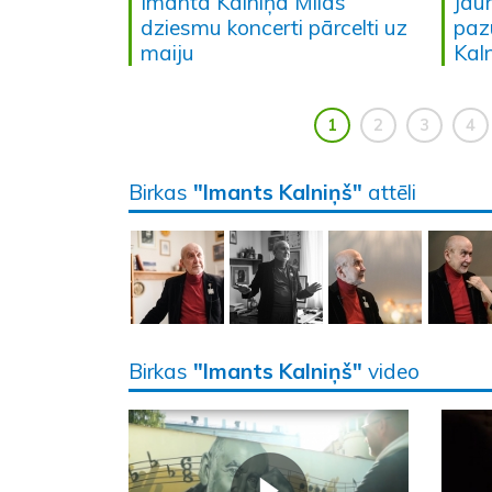
Imanta Kalniņa Mīlas
Jaun
dziesmu koncerti pārcelti uz
paz
maiju
Kal
1
2
3
4
Birkas
"Imants Kalniņš"
attēli
Birkas
"Imants Kalniņš"
video