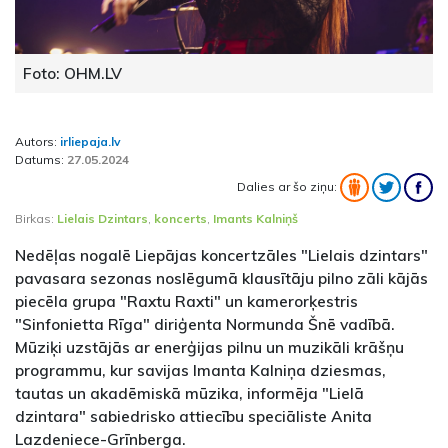
Foto: OHM.LV
Autors:
irliepaja.lv
Datums:
27.05.2024
Dalies ar šo ziņu:
Birkas:
Lielais Dzintars
,
koncerts
,
Imants Kalniņš
Nedēļas nogalē Liepājas koncertzāles "Lielais dzintars"
pavasara sezonas noslēgumā klausītāju pilno zāli kājās
piecēla grupa "Raxtu Raxti" un kamerorķestris
"Sinfonietta Rīga" diriģenta Normunda Šnē vadībā.
Mūziķi uzstājās ar enerģijas pilnu un muzikāli krāšņu
programmu, kur savijas Imanta Kalniņa dziesmas,
tautas un akadēmiskā mūzika, informēja "Lielā
dzintara" sabiedrisko attiecību speciāliste Anita
Lazdeniece-Grīnberga.