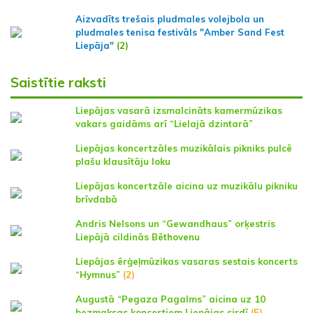
Aizvadīts trešais pludmales volejbola un
pludmales tenisa festivāls "Amber Sand Fest
Liepāja"
(2)
Saistītie raksti
Liepājas vasarā izsmalcināts kamermūzikas
vakars gaidāms arī “Lielajā dzintarā”
Liepājas koncertzāles muzikālais pikniks pulcē
plašu klausītāju loku
Liepājas koncertzāle aicina uz muzikālu pikniku
brīvdabā
Andris Nelsons un “Gewandhaus” orķestris
Liepājā cildinās Bēthovenu
Liepājas ērģeļmūzikas vasaras sestais koncerts
“Hymnus”
(2)
Augustā “Pegaza Pagalms” aicina uz 10
bezmaksas koncertiem Liepājas sirdī
(5)