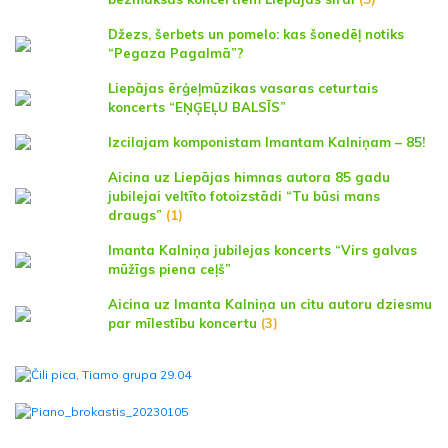
Džezs, šerbets un pomelo: kas šonedēļ notiks
“Pegaza Pagalmā”?
Liepājas ērģeļmūzikas vasaras ceturtais
koncerts “EŅĢEĻU BALSĪS”
Izcilajam komponistam Imantam Kalniņam – 85!
Aicina uz Liepājas himnas autora 85 gadu
jubilejai veltīto fotoizstādi “Tu būsi mans
draugs”
(1)
Imanta Kalniņa jubilejas koncerts “Virs galvas
mūžīgs piena ceļš”
Aicina uz Imanta Kalniņa un citu autoru dziesmu
par mīlestību koncertu
(3)