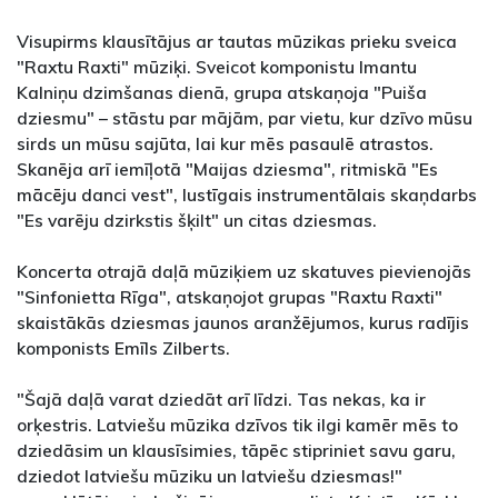
Visupirms klausītājus ar tautas mūzikas prieku sveica
"Raxtu Raxti" mūziķi. Sveicot komponistu Imantu
Kalniņu dzimšanas dienā, grupa atskaņoja "Puiša
dziesmu" – stāstu par mājām, par vietu, kur dzīvo mūsu
sirds un mūsu sajūta, lai kur mēs pasaulē atrastos.
Skanēja arī iemīļotā "Maijas dziesma", ritmiskā "Es
mācēju danci vest", lustīgais instrumentālais skaņdarbs
"Es varēju dzirkstis šķilt" un citas dziesmas.
Koncerta otrajā daļā mūziķiem uz skatuves pievienojās
"Sinfonietta Rīga", atskaņojot grupas "Raxtu Raxti"
skaistākās dziesmas jaunos aranžējumos, kurus radījis
komponists Emīls Zilberts.
"Šajā daļā varat dziedāt arī līdzi. Tas nekas, ka ir
orķestris. Latviešu mūzika dzīvos tik ilgi kamēr mēs to
dziedāsim un klausīsimies, tāpēc stipriniet savu garu,
dziedot latviešu mūziku un latviešu dziesmas!"