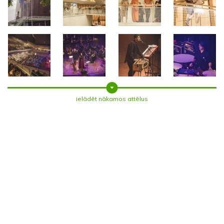
ielādēt nākamos attēlus