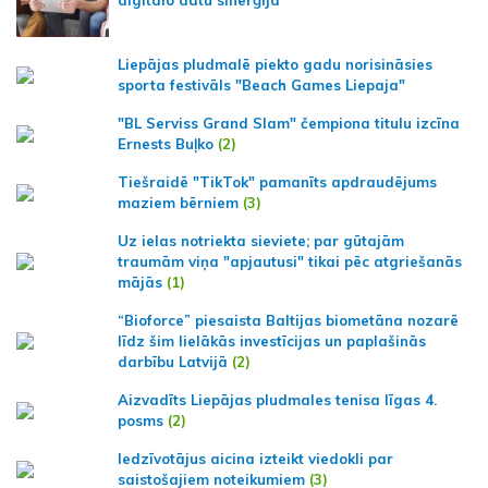
digitālo datu sinerģija
Liepājas pludmalē piekto gadu norisināsies
sporta festivāls "Beach Games Liepaja"
"BL Serviss Grand Slam" čempiona titulu izcīna
Ernests Buļko
(2)
Tiešraidē "TikTok" pamanīts apdraudējums
maziem bērniem
(3)
Uz ielas notriekta sieviete; par gūtajām
traumām viņa "apjautusi" tikai pēc atgriešanās
mājās
(1)
“Bioforce” piesaista Baltijas biometāna nozarē
līdz šim lielākās investīcijas un paplašinās
darbību Latvijā
(2)
Aizvadīts Liepājas pludmales tenisa līgas 4.
posms
(2)
Iedzīvotājus aicina izteikt viedokli par
saistošajiem noteikumiem
(3)