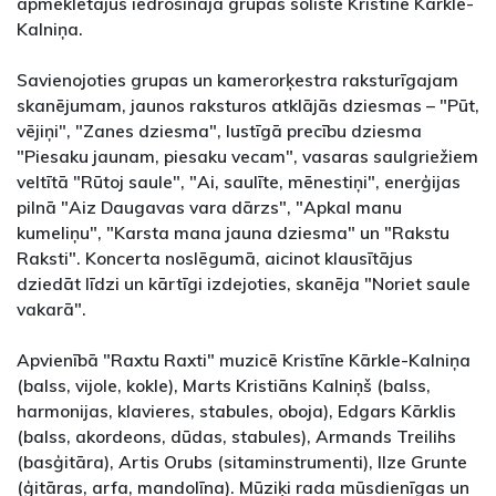
apmeklētājus iedrošināja grupas soliste Kristīne Kārkle-
Kalniņa.
Savienojoties grupas un kamerorķestra raksturīgajam
skanējumam, jaunos raksturos atklājās dziesmas – "Pūt,
vējiņi", "Zanes dziesma", lustīgā precību dziesma
"Piesaku jaunam, piesaku vecam", vasaras saulgriežiem
veltītā "Rūtoj saule", "Ai, saulīte, mēnestiņi", enerģijas
pilnā "Aiz Daugavas vara dārzs", "Apkal manu
kumeliņu", "Karsta mana jauna dziesma" un "Rakstu
Raksti". Koncerta noslēgumā, aicinot klausītājus
dziedāt līdzi un kārtīgi izdejoties, skanēja "Noriet saule
vakarā".
Apvienībā "Raxtu Raxti" muzicē Kristīne Kārkle-Kalniņa
(balss, vijole, kokle), Marts Kristiāns Kalniņš (balss,
harmonijas, klavieres, stabules, oboja), Edgars Kārklis
(balss, akordeons, dūdas, stabules), Armands Treilihs
(basģitāra), Artis Orubs (sitaminstrumenti), Ilze Grunte
(ģitāras, arfa, mandolīna). Mūziķi rada mūsdienīgas un