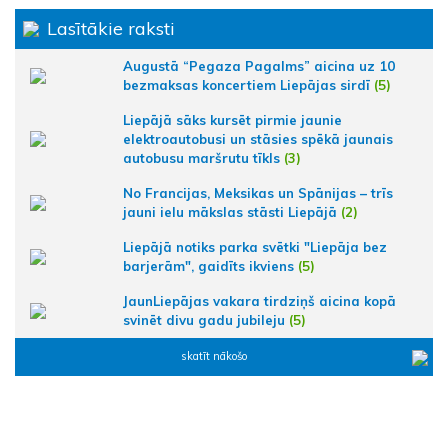
Lasītākie raksti
Augustā “Pegaza Pagalms” aicina uz 10
bezmaksas koncertiem Liepājas sirdī
(5)
Liepājā sāks kursēt pirmie jaunie
elektroautobusi un stāsies spēkā jaunais
autobusu maršrutu tīkls
(3)
No Francijas, Meksikas un Spānijas – trīs
jauni ielu mākslas stāsti Liepājā
(2)
Liepājā notiks parka svētki "Liepāja bez
barjerām", gaidīts ikviens
(5)
JaunLiepājas vakara tirdziņš aicina kopā
svinēt divu gadu jubileju
(5)
skatīt nākošo