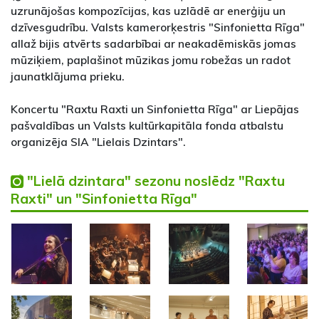
uzrunājošas kompozīcijas, kas uzlādē ar enerģiju un
dzīvesgudrību. Valsts kamerorķestris "Sinfonietta Rīga"
allaž bijis atvērts sadarbībai ar neakadēmiskās jomas
mūziķiem, paplašinot mūzikas jomu robežas un radot
jaunatklājuma prieku.
Koncertu "Raxtu Raxti un Sinfonietta Rīga" ar Liepājas
pašvaldības un Valsts kultūrkapitāla fonda atbalstu
organizēja SIA "Lielais Dzintars".
"Lielā dzintara" sezonu noslēdz "Raxtu
Raxti" un "Sinfonietta Rīga"