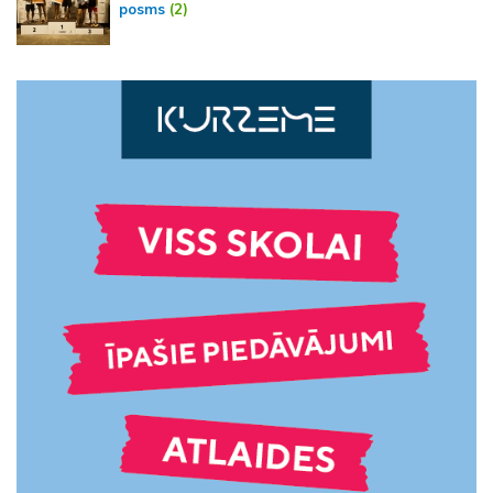
posms
(2)