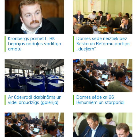
Kronbergs pamet LTRK
Domes sēdē neiztiek bez
Liepājas nodaļas vadītāja
Seska un Reformu partijas
amatu
„dueļiem”
Ar ūdeņradi darbināms un
Domes sēde ar 66
videi draudzīgs (galerija)
lēmumiem un starpbrīdi