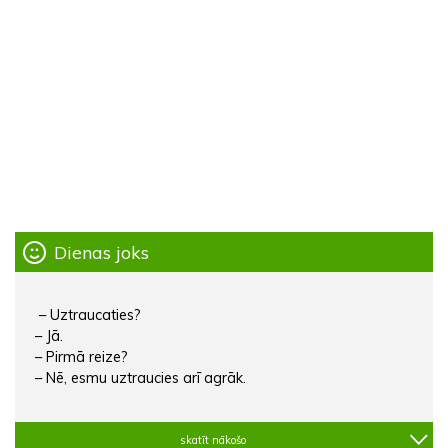
Dienas joks
– Uztraucaties?
– Jā.
– Pirmā reize?
– Nē, esmu uztraucies arī agrāk.
skatīt nākošo