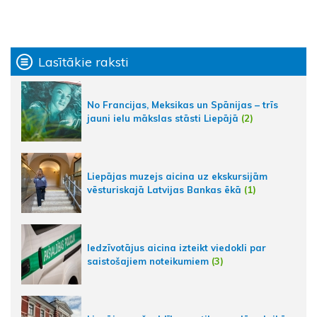
Lasītākie raksti
No Francijas, Meksikas un Spānijas – trīs
jauni ielu mākslas stāsti Liepājā
(2)
Liepājas muzejs aicina uz ekskursijām
vēsturiskajā Latvijas Bankas ēkā
(1)
Iedzīvotājus aicina izteikt viedokli par
saistošajiem noteikumiem
(3)