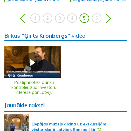
1
2
3
4
5
6
Birkas
"Ģirts Kronbergs"
video
Pastiprinoties banku
kontrolei, zūd investoru
interese par Latviju
Jaunākie raksti
Liepājas muzejs aicina uz ekskursijām
vēsturiskajā Latvijas Bankas ēkā
(1)