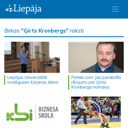
Birkas
"Ģirts Kronbergs"
raksti
Liepājas Universitātē
Pietiek.com: Jau parakstīts
noslēgusies Karjeras diena
rīkojums par Ģirta
Kronberga nomaiņu