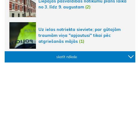
Liepājas pašvaldības notikumu plāns laikā
no 3. līdz 9. augustam
(2)
Uz ielas notriekta sieviete; par gūtajām
traumām viņa "apjautusi" tikai pēc
atgriešanās mājās
(1)
skatīt nākošo