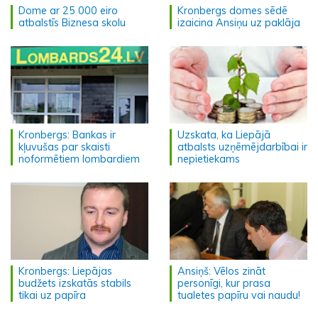
Dome ar 25 000 eiro
Kronbergs domes sēdē
atbalstīs Biznesa skolu
izaicina Ansiņu uz paklāja
Kronbergs: Bankas ir
Uzskata, ka Liepājā
kļuvušas par skaisti
atbalsts uzņēmējdarbībai ir
noformētiem lombardiem
nepietiekams
Kronbergs: Liepājas
Ansiņš: Vēlos zināt
budžets izskatās stabils
personīgi, kur prasa
tikai uz papīra
tualetes papīru vai naudu!