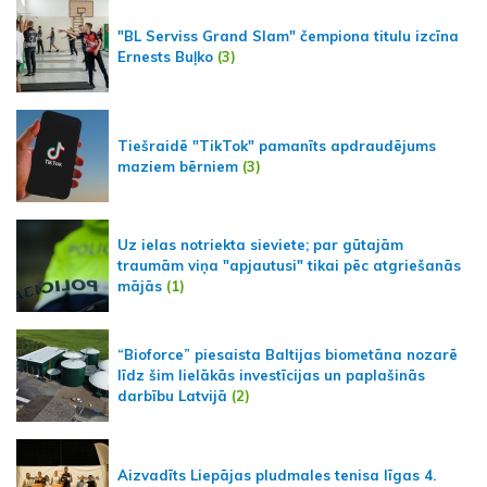
"BL Serviss Grand Slam" čempiona titulu izcīna
Ernests Buļko
(3)
Tiešraidē "TikTok" pamanīts apdraudējums
maziem bērniem
(3)
Uz ielas notriekta sieviete; par gūtajām
traumām viņa "apjautusi" tikai pēc atgriešanās
mājās
(1)
“Bioforce” piesaista Baltijas biometāna nozarē
līdz šim lielākās investīcijas un paplašinās
darbību Latvijā
(2)
Aizvadīts Liepājas pludmales tenisa līgas 4.