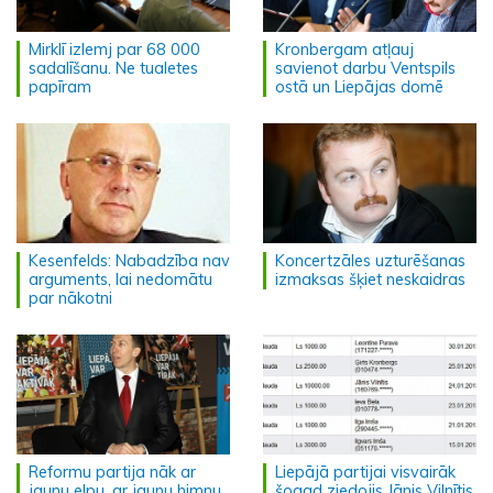
Mirklī izlemj par 68 000
Kronbergam atļauj
sadalīšanu. Ne tualetes
savienot darbu Ventspils
papīram
ostā un Liepājas domē
Kesenfelds: Nabadzība nav
Koncertzāles uzturēšanas
arguments, lai nedomātu
izmaksas šķiet neskaidras
par nākotni
Reformu partija nāk ar
Liepājā partijai visvairāk
jaunu elpu, ar jaunu himnu
šogad ziedojis Jānis Vilnītis