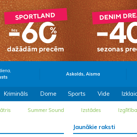
diena,
Askolds, Aisma
usts
Krimināls
Dome
Sports
Vide
Izklai
ātris
Summer Sound
Izstādes
Izglītīb
Jaunākie raksti