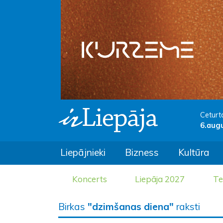
Ceturt
6.aug
Liepājnieki
Bizness
Kultūra
Koncerts
Liepāja 2027
Te
Birkas
"dzimšanas diena"
raksti