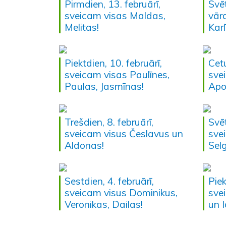
Pirmdien, 13. februārī,
Svēt
sveicam visas Maldas,
vār
Melitas!
Karl
Piektdien, 10. februārī,
Cetu
sveicam visas Paulīnes,
sve
Paulas, Jasmīnas!
Apo
Trešdien, 8. februārī,
Svēt
sveicam visus Česlavus un
sve
Aldonas!
Selg
Sestdien, 4. februārī,
Piek
sveicam visus Dominikus,
sve
Veronikas, Dailas!
un I