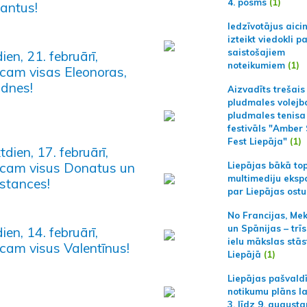
4. posms
(1)
antus!
Iedzīvotājus aici
izteikt viedokli p
saistošajiem
ien, 21. februārī,
noteikumiem
(1)
icam visas Eleonoras,
adnes!
Aizvadīts trešais
pludmales volejb
pludmales tenisa
festivāls "Amber
Fest Liepāja"
(1)
tdien, 17. februārī,
icam visus Donatus un
Liepājas bākā to
multimediju ekspo
stances!
par Liepājas ostu
No Francijas, Me
un Spānijas – trīs
ien, 14. februārī,
ielu mākslas stās
icam visus Valentīnus!
Liepājā
(1)
Liepājas pašvald
notikumu plāns l
3. līdz 9. august