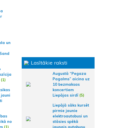
na
ar
ola un
 Sand
Lasītākie raksti
p
Augustā “Pegaza
zīcija
Pagalms” aicina uz
(1)
10 bezmaksas
koncertiem
ksikas
Liepājas sirdī
(5)
 jauni
ti
Liepājā sāks kursēt
pirmie jaunie
elektroautobusi un
ības
stāsies spēkā
aikā no
jaunais autobusu
am
(1)