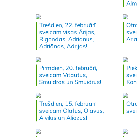
Alm
Trešdien, 22. februārī,
Otrd
sveicam visas Ārijas,
sve
Rigondas, Adrianus,
Ari
Adriānas, Adrijas!
Pirmdien, 20. februārī,
Piek
sveicam Vitautus,
sve
Smuidras un Smuidrus!
Kon
Trešdien, 15. februārī,
Otrd
sveicam Olafus, Olavus,
sve
Alvilus un Aliozus!