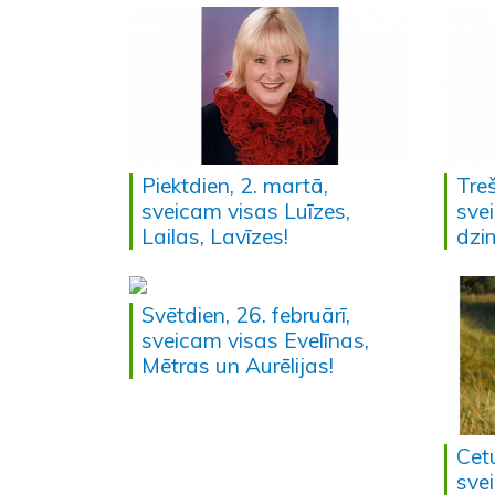
Piektdien, 2. martā,
Treš
sveicam visas Luīzes,
sve
Lailas, Lavīzes!
dzi
Svētdien, 26. februārī,
sveicam visas Evelīnas,
Mētras un Aurēlijas!
Cetu
sve