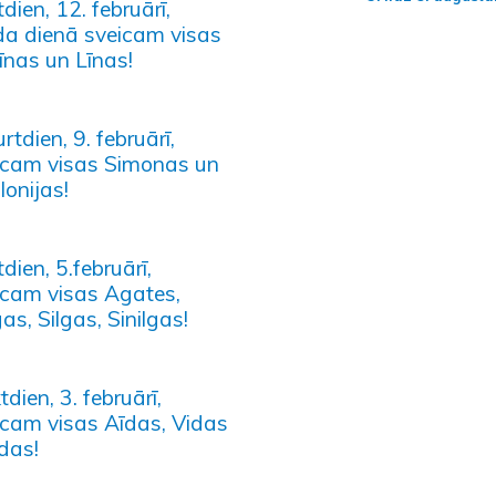
dien, 12. februārī,
da dienā sveicam visas
īnas un Līnas!
rtdien, 9. februārī,
icam visas Simonas un
lonijas!
dien, 5.februārī,
icam visas Agates,
as, Silgas, Sinilgas!
tdien, 3. februārī,
icam visas Aīdas, Vidas
das!