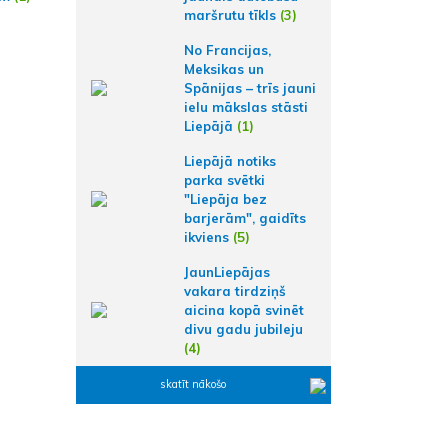
maršrutu tīkls
(3)
No Francijas,
Meksikas un
Spānijas – trīs jauni
ielu mākslas stāsti
Liepājā
(1)
Liepājā notiks
parka svētki
"Liepāja bez
barjerām", gaidīts
ikviens
(5)
JaunLiepājas
vakara tirdziņš
aicina kopā svinēt
divu gadu jubileju
(4)
skatīt nākošo