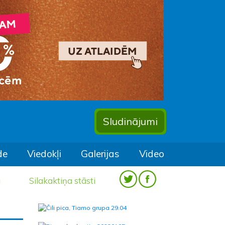
Sludinājumi
de
Viedokļi
Galerijas
Video
a
Silakaktiņa stāsti