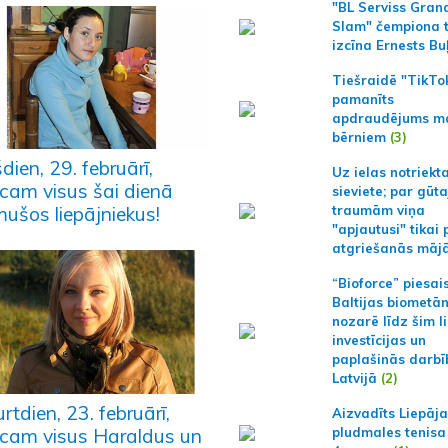
"BL Serviss Gran
Slam" čempiona t
izcīna Ernests Bu
Tiešraidē "TikTo
pamanīts
apdraudējums m
bērniem
(3)
dien, 29. februārī,
Uz ielas notriekt
icam visus šai dienā
sieviete; par gūt
traumām viņa
mušos liepājniekus!
"apjautusi" tikai 
atgriešanās māj
“Bioforce” piesai
Baltijas biometā
nozarē līdz šim l
investīcijas un
paplašinās darbī
Latvijā
(2)
rtdien, 23. februārī,
Aizvadīts Liepāj
icam visus Haraldus un
pludmales tenisa