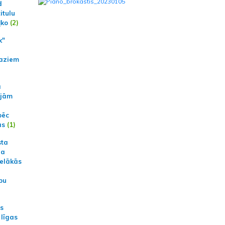
d
itulu
ļko
(2)
k"
aziem
a
ajām
pēc
ās
(1)
sta
na
ielākās
bu
as
 līgas