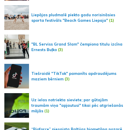
Liepājas pludmalē piekto gadu norisināsies
sporta festivāls "Beach Games Liepaja"
(1)
"BL Serviss Grand Slam" čempiona titulu izcīna
Ernests Buļko
(3)
Tiešraidē "TikTok" pamanīts apdraudējums
maziem bērniem
(3)
Uz ielas notriekta sieviete; par gūtajām
traumām viņa "apjautusi" tikai pēc atgriešanās
mājās
(1)
“Bioforce” piesaista Baltijas biometāna nozarē