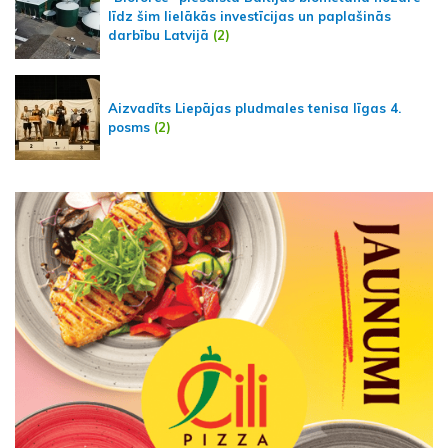
līdz šim lielākās investīcijas un paplašinās
darbību Latvijā
(2)
Aizvadīts Liepājas pludmales tenisa līgas 4.
posms
(2)