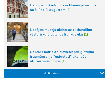
Liepājas pašvaldības notikumu plāns laikā
no 3. līdz 9. augustam
(2)
Liepājas muzejs aicina uz ekskursijām
vēsturiskajā Latvijas Bankas ēkā
(1)
Uz ielas notriekta sieviete; par gūtajām
traumām viņa "apjautusi" tikai pēc
atgriešanās mājās
(1)
skatīt nākošo