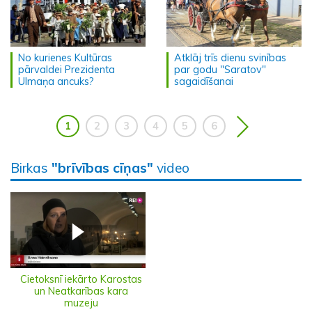
No kurienes Kultūras
Atklāj trīs dienu svinības
pārvaldei Prezidenta
par godu "Saratov"
Ulmaņa ancuks?
sagaidīšanai
1
2
3
4
5
6
Birkas
"brīvības cīņas"
video
Cietoksnī iekārto Karostas
un Neatkarības kara
muzeju