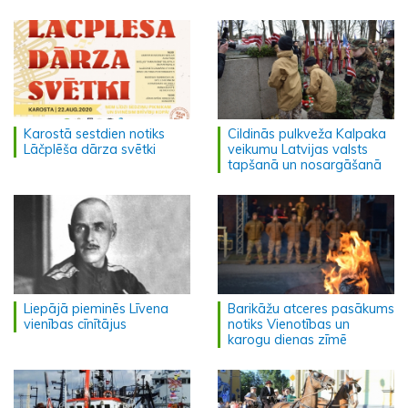
Karostā sestdien notiks
Cildinās pulkveža Kalpaka
Lāčplēša dārza svētki
veikumu Latvijas valsts
tapšanā un nosargāšanā
Liepājā pieminēs Līvena
Barikāžu atceres pasākums
vienības cīnītājus
notiks Vienotības un
karogu dienas zīmē