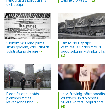
nenotikušais karagājiens
Lielā ielā 6 vēsturi
(2)
uz Liepāju
Silakaktiņš: Diena pirms
Lsm.lv: No Liepājas
simts gadiem, kad Latvijas
vēstures. XX gadsimta 20.
valsti atzina de jure
(7)
gadu sākums – streiku laiks
(1)
Piedalās atjaunotās
Latvijā svinīgi pārrapbedīts
piemiņas zīmes
valstsvīrs un diplomāts
iesvētīšanas brīdī
(2)
Miķelis Valters (papildināts)
(4)