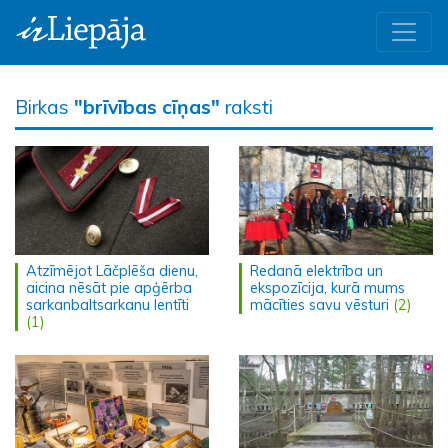
Birkas
"brīvības cīņas"
raksti
Atzīmējot Lāčplēša dienu,
Redanā elektrība un
aicina nēsāt pie apģērba
ekspozīcija, kurā mums
sarkanbaltsarkanu lentīti
mācīties savu vēsturi
(2)
(1)