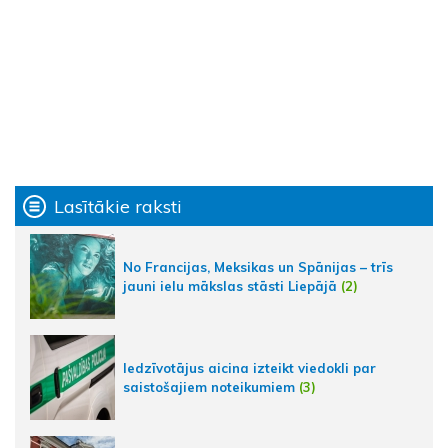
Lasītākie raksti
No Francijas, Meksikas un Spānijas – trīs
jauni ielu mākslas stāsti Liepājā
(2)
Iedzīvotājus aicina izteikt viedokli par
saistošajiem noteikumiem
(3)