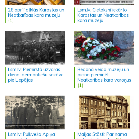
28.aprīlī atklās Karostas un
Lsm.lv: Cietoksnī iekārto
Neatkarības kara muzeju
Karostas un Neatkarības
(1)
kara muzeju
Lsm.lv: Piemirstā uzvaras
Redanā veido muzeju un
diena: bermontiešu sakāve
aicina pieminēt
pie Liepājas
Neatkarības kara varoņus
(1)
Lsm.lv: Pulkveža Apiņa
Maijas Stāsti: Par nama