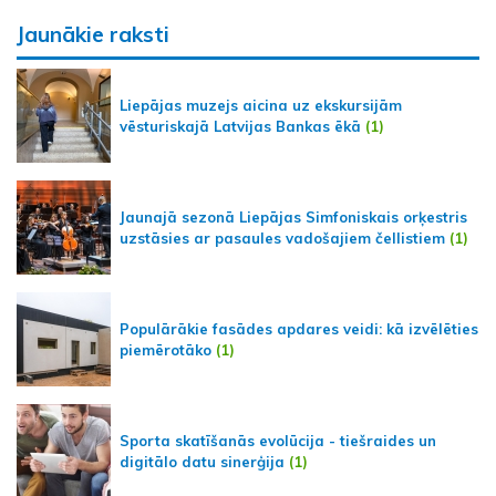
Jaunākie raksti
Liepājas muzejs aicina uz ekskursijām
vēsturiskajā Latvijas Bankas ēkā
(1)
Jaunajā sezonā Liepājas Simfoniskais orķestris
uzstāsies ar pasaules vadošajiem čellistiem
(1)
Populārākie fasādes apdares veidi: kā izvēlēties
piemērotāko
(1)
Sporta skatīšanās evolūcija - tiešraides un
digitālo datu sinerģija
(1)