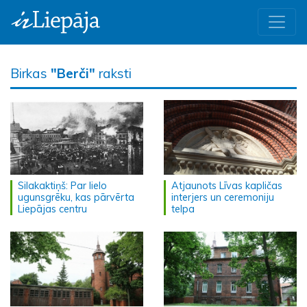
Birkas
"Berči"
raksti
Silakaktiņš: Par lielo
Atjaunots Līvas kapličas
ugunsgrēku, kas pārvērta
interjers un ceremoniju
Liepājas centru
telpa