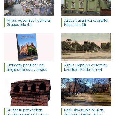
Ārpus vasarnīcu kvartāla:
Ārpus vasarnīcu kvartāla:
Graudu iela 42
Peldu iela 15
Grāmata par Berči arī
Ārpus Liepājas vasarnīcu
angļu un krievu valodās
kvartāla: Peldu iela 44
Studentu pētniecības
Berči skvēru pie bijušās
projektu konkursā uzvar
tehnikuma ēkas labos