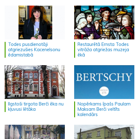
Todes pusdienotāji
Restaurētā Ernsta Todes
atgriezušies Kacenelsonu
vitrāža atgriežas muzeja
ēdamistabā
ēkā
Ilgstoši tirgota Berči ēka nu
Nopērkams īpašs Paulam
kļuvusi lētāka
Maksam Berči veltīts
kalendārs