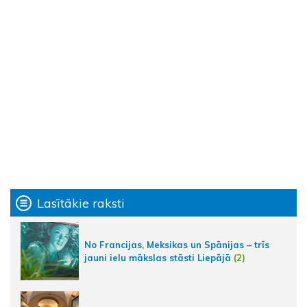
Lasītākie raksti
No Francijas, Meksikas un Spānijas – trīs
jauni ielu mākslas stāsti Liepājā
(2)