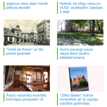
Jelgavas ielas depo tomēr
Noliedz, ka slēgs vienu no
plānots likvidēt
VUGD vecākajām, Liepājas
2.daļu
"Hotel de Rome" un tās
Aicina iesniegt savas
pirmie īpašnieki
idejas Berči skvēra
labiekārtošanai
Ārpus vasarnīcu kvartāla:
"Zelta ābeles" balvai
Kūrmājas prospekts 16
nominētas arī ar Liepāju
saistītas grāmatas