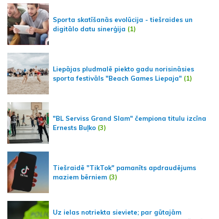
Sporta skatīšanās evolūcija - tiešraides un
digitālo datu sinerģija
(1)
Liepājas pludmalē piekto gadu norisināsies
sporta festivāls "Beach Games Liepaja"
(1)
"BL Serviss Grand Slam" čempiona titulu izcīna
Ernests Buļko
(3)
Tiešraidē "TikTok" pamanīts apdraudējums
maziem bērniem
(3)
Uz ielas notriekta sieviete; par gūtajām