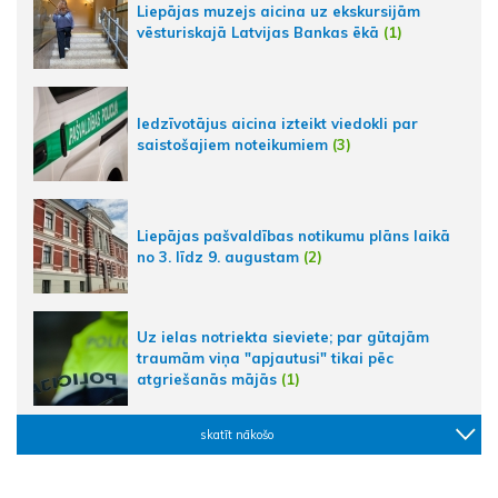
Liepājas muzejs aicina uz ekskursijām
vēsturiskajā Latvijas Bankas ēkā
(1)
Iedzīvotājus aicina izteikt viedokli par
saistošajiem noteikumiem
(3)
Liepājas pašvaldības notikumu plāns laikā
no 3. līdz 9. augustam
(2)
Uz ielas notriekta sieviete; par gūtajām
traumām viņa "apjautusi" tikai pēc
atgriešanās mājās
(1)
skatīt nākošo