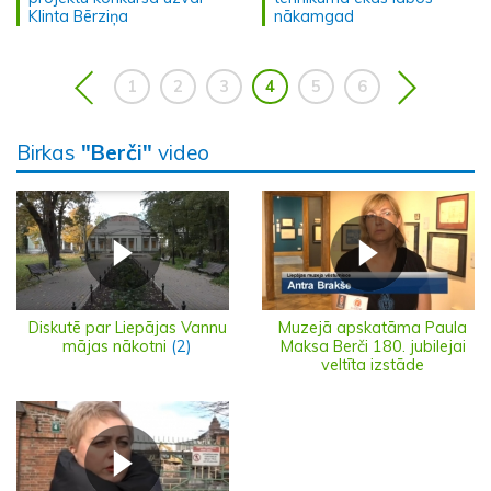
Klinta Bērziņa
nākamgad
1
2
3
4
5
6
Birkas
"Berči"
video
Diskutē par Liepājas Vannu
Muzejā apskatāma Paula
mājas nākotni
(2)
Maksa Berči 180. jubilejai
veltīta izstāde