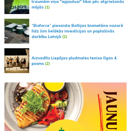
traumām viņa "apjautusi" tikai pēc atgriešanās
mājās
(1)
“Bioforce” piesaista Baltijas biometāna nozarē
līdz šim lielākās investīcijas un paplašinās
darbību Latvijā
(2)
Aizvadīts Liepājas pludmales tenisa līgas 4.
posms
(2)