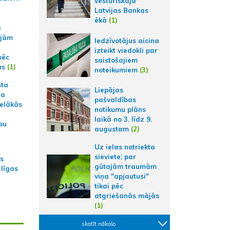
vēsturiskajā
Latvijas Bankas
ēkā
(1)
a
ajām
Iedzīvotājus aicina
izteikt viedokli par
pēc
saistošajiem
ās
(1)
noteikumiem
(3)
sta
Liepājas
na
pašvaldības
ielākās
notikumu plāns
laikā no 3. līdz 9.
bu
augustam
(2)
Uz ielas notriekta
sieviete; par
as
gūtajām traumām
 līgas
viņa "apjautusi"
tikai pēc
atgriešanās mājās
(1)
skatīt nākošo