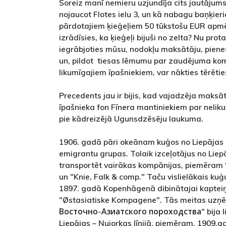
Šoreiz manī nemieru uzjundīja cits jautājums:
nojaucot Flotes ielu 3, un kā nabagu baņķieri
pārdotajiem ķieģeļiem 50 tūkstošu EUR apmē
izrādīsies, ka ķieģeļi bijuši no zelta? Nu pro
iegrābjoties mūsu, nodokļu maksātāju, piene
un, pildot tiesas lēmumu par zaudējuma ko
likumīgajiem īpašniekiem, var nākties tērētie
Precedents jau ir bijis, kad vajadzēja maksā
īpašnieka fon Fīnera mantiniekiem par nelik
pie kādreizējā Ugunsdzēsēju laukuma.
1906. gadā pāri okeānam kuģos no Liepājas a
emigrantu grupas. Tolaik izceļotājus no Liep
transportēt vairākas kompānijas, piemēram 
un "Knie, Falk & comp." Taču vislielākais kuģ
1897. gadā Kopenhāgenā dibinātajai kaptei
"Østasiatiske Kompagene". Tās meitas uzņ
Восточно-Азиатского пороходства" bija lie
Liepājas – Ņujorkas līnijā, piemēram, 1909.