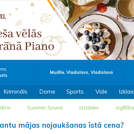
ena,
Mudīte, Vladislavs, Vladislava
usts
Krimināls
Dome
Sports
Vide
Izklai
ātris
Summer Sound
Izstādes
Izglītīb
rantu mājas nojaukšanas īstā cena?