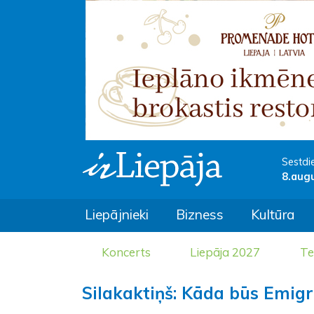
Sestdi
8.aug
Liepājnieki
Bizness
Kultūra
Koncerts
Liepāja 2027
Te
Silakaktiņš: Kāda būs Emig