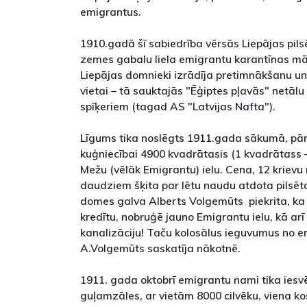
emigrantus.
1910.gadā šī sabiedrība vērsās Liepājas pi
zemes gabalu liela emigrantu karantīnas mā
Liepājas domnieki izrādīja pretimnākšanu un 
vietai – tā sauktajās "Ēģiptes pļavās" netālu
spīķeriem (tagad AS "Latvijas Nafta").
Līgums tika noslēgts 1911.gada sākumā, pā
kuģniecībai 4900 kvadrātasis (1 kvadrātass
Mežu (vēlāk Emigrantu) ielu. Cena, 12 krievu 
daudziem šķita par lētu naudu atdota pilsēta
domes galva Alberts Volgemūts piekrita, ka 
kredītu, nobruģē jauno Emigrantu ielu, kā ar
kanalizāciju! Taču kolosālus ieguvumus no 
A.Volgemūts saskatīja nākotnē.
1911. gada oktobrī emigrantu nami tika iesvēt
guļamzāles, ar vietām 8000 cilvēku, viena koš