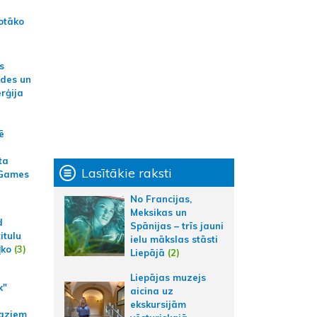
otāko
s
ides un
erģija
ē
ta
Lasītākie raksti
 Games
No Francijas,
Meksikas un
d
Spānijas – trīs jauni
itulu
ielu mākslas stāsti
ļko
(3)
Liepājā
(2)
Liepājas muzejs
k"
aicina uz
ekskursijām
aziem