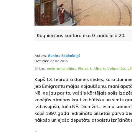
Kuģniecības kantora ēka Graudu ielā 20.
Autors:
Gunārs Silakaktiņš
Datums:
27.02.2015
Birkas:
emigrantu mājas
,
Flotes 3
,
Alberts Volgemūts
,
vē
Kopš 13. februāra domes sēdes, kurā domniek
jeb Emigrantu mājas nojaukšanu, mani apstāj
Nē, ne jau par to, vai šis kārtējais solis izdz
kopējās atmiņas kaut ko būtisku un simts g
izdzīvojušu, taču NĒ. Diemžēl... esmu samieri
kopš 1997.gada iedibināto pilsētas pārvaldes
nākošo un ejošo deputātu atbalstu iznīcinā