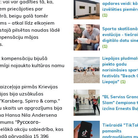
 vai var gadīties tā, ka,
apdares veidi: kā
em priecājoties par
izvēlēties piemēr
(1)
rā, beigu galā tomēr
tams – atkal līdz elkoņiem
Sporta skatīšanā
stajā pilsētas naudas lādē
evolūcija - tiešra
mpensāciju mājas
digitālo datu sin
s.
(1)
t kompensāciju bijušā
Liepājas pludmal
piekto gadu
umīgi nojaukto kultūras namu
norisināsies spor
festivāls "Beach
Liepaja"
(1)
izceļoja pirmās Krievijas
ājas bija uzsākušas
"BL Serviss Gran
"Karsberg, Spirro & comp."
Slam" čempiona t
u skaits un apgrozījums bija
izcīna Ernests Bu
ņa Hansa Nila Andersena
ēmums "Русского-
Tiešraidē "TikTo
lākā akciju sabiedrība, kas
pamanīts
gadā pārvadāja 15 396
apdraudējums m