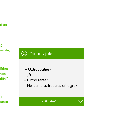
i un
š:
vizīte,
Dienas joks
īties
– Uztraucaties?
lmas
– Jā.
fija"
– Pirmā reize?
– Nē, esmu uztraucies arī agrāk.
No
skatīt nākošo
gusta