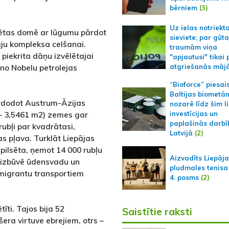
bērniem
(3)
Uz ielas notriekt
lsētas domē ar lūgumu pārdot
sieviete; par gūt
ju kompleksa celšanai.
traumām viņa
piekrita dāņu izvēlētajai
"apjautusi" tikai 
 no Nobelu petrolejas
atgriešanās māj
“Bioforce” piesai
Baltijas biometā
rdodot Austrum-Āzijas
nozarē līdz šim l
 – 3,5461 m2) zemes gar
investīcijas un
paplašinās darbī
rubļi par kvadrātasi,
Latvijā
(2)
s pļava. Turklāt Liepājas
pilsēta, ņemot 14 000 rubļu
Aizvadīts Liepāj
ī izbūvē ūdensvadu un
pludmales tenisa
emigrantu transportiem
4. posms
(2)
īti. Tajos bija 52
Saistītie raksti
era virtuve ebrejiem, otrs –