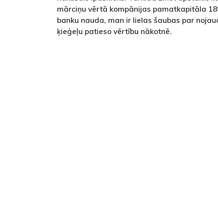
mārciņu vērtā kompānijas pamatkapitāla 18
banku nauda, man ir lielas šaubas par nojau
ķieģeļu patieso vērtību nākotnē.