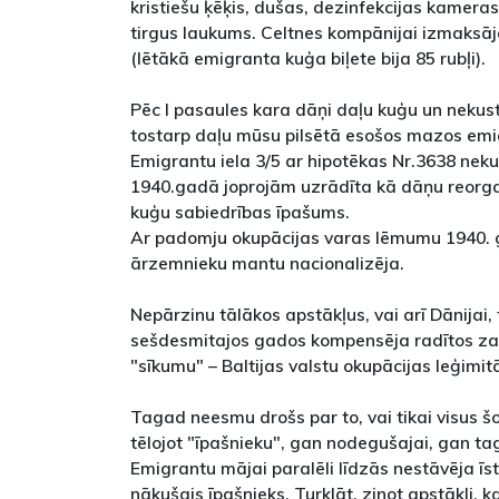
kristiešu ķēķis, dušas, dezinfekcijas kamer
tirgus laukums. Celtnes kompānijai izmaksāja
(lētākā emigranta kuģa biļete bija 85 rubļi).
Pēc I pasaules kara dāņi daļu kuģu un neku
tostarp daļu mūsu pilsētā esošos mazos em
Emigrantu iela 3/5 ar hipotēkas Nr.3638 ne
1940.gadā joprojām uzrādīta kā dāņu reorga
kuģu sabiedrības īpašums.
Ar padomju okupācijas varas lēmumu 1940.
ārzemnieku mantu nacionalizēja.
Nepārzinu tālākos apstākļus, vai arī Dānijai,
sešdesmitajos gados kompensēja radītos zau
"sīkumu" – Baltijas valstu okupācijas leģimit
Tagad neesmu drošs par to, vai tikai visus 
tēlojot "īpašnieku", gan nodegušajai, gan t
Emigrantu mājai paralēli līdzās nestāvēja ī
nākušais īpašnieks. Turklāt, zinot apstākli, k