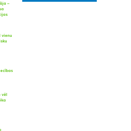
āja –
sa
tijas
l vienu
isku
iecības
 vēl
ēka
o