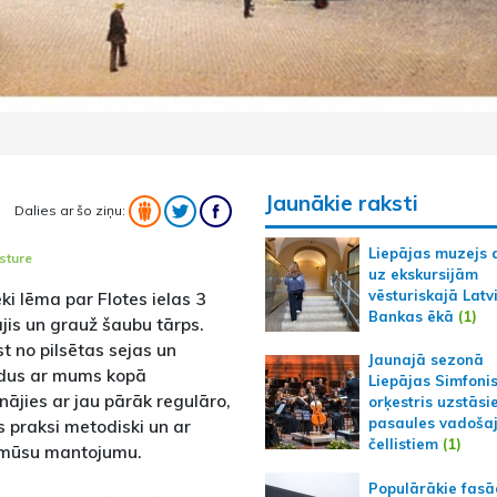
Jaunākie raksti
Dalies ar šo ziņu:
Liepājas muzejs 
sture
uz ekskursijām
vēsturiskajā Latv
i lēma par Flotes ielas 3
Bankas ēkā
(1)
is un grauž šaubu tārps.
ēst no pilsētas sejas un
Jaunajā sezonā
adus ar mums kopā
Liepājas Simfoni
nājies ar jau pārāk regulāro,
orķestris uzstāsi
pasaules vadoša
 praksi metodiski un ar
čellistiem
(1)
t mūsu mantojumu.
Populārākie fas