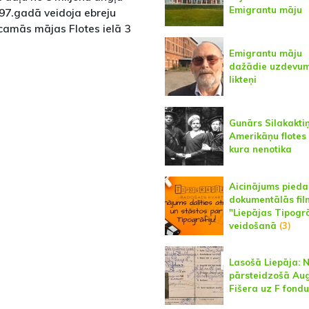
Emigrantu māju
97.gadā veidoja ebreju
camās mājas Flotes ielā 3
Emigrantu māju
dažādie uzdevum
likteņi
Gunārs Silakaktiņ
Amerikāņu flotes 
kura nenotika
Aicinājums piedal
dokumentālās fi
"Liepājas Tipogrā
veidošanā
(3)
Lasošā Liepāja: 
pārsteidzošā Au
Fišera uz F fondu