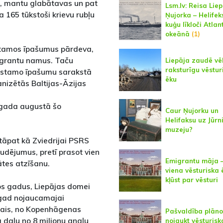
as, mantu glabātavas un pat
Lsm.lv: Reisa Liep
 165 tūkstoši krievu rubļu
Ņujorka – Helifek
kuģu līkloči Atlan
okeānā
(1)
stamos īpašumus pārdeva,
igrantu namus. Taču
Liepāja zaudē vē
raksturīgu vēstur
kustamo īpašumu sarakstā
ēku
nizētās Baltijas-Āzijas
 gada augustā šo
Caur Ņujorku un
Helifaksu uz Jūrn
muzeju?
 tāpat kā Zviedrijai PSRS
dējumus, pretī prasot vien
Emigrantu māja –
ātes atzīšanu.
viena vēsturiska 
kļūst par vēsturi
šos gadus, Liepājas domei
agad nojaucamajai
stais, no Kopenhāgenas
Pašvaldība plāno
a daļu no 8 miljonu angļu
nojaukt vēsturisk