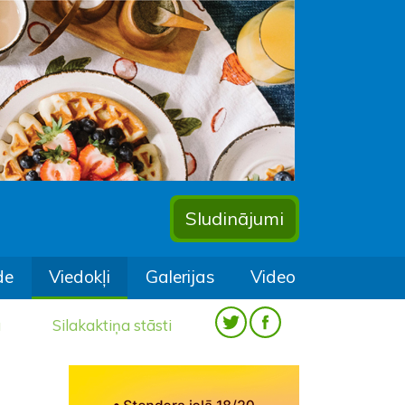
Sludinājumi
de
Viedokļi
Galerijas
Video
a
Silakaktiņa stāsti