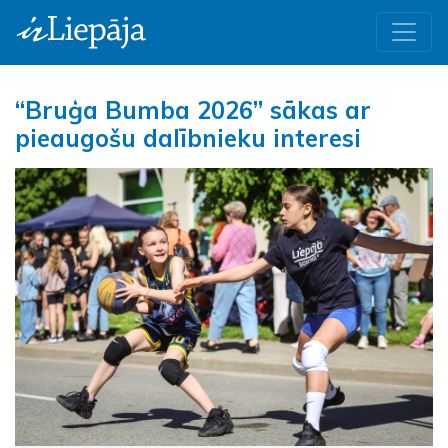
“Bruģa Bumba 2026” sākas ar
pieaugošu dalībnieku interesi