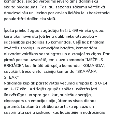
komandas, šogad vērojams ievērojams dalībnieku
skaita pieaugums. Tas ļauj sezonas sākumu vērtēt kā
daudzsološu un liecina par arvien lielāku ielu basketbola
popularitāti dalībnieku vidū.
Īpašu prieku šogad sagādāja tieši U-99 vīriešu grupa,
kurā tika novērota ļoti liela dalībnieku atsaucība -
sacensībās piedalījās 15 komandas. Ceļš līdz finālam
izvērtās spraigs un emocijām bagāts, komandām
aizvadot vairākas saspringtas un aizraujošas cīņas. Par
pirmā posma uzvarētājiem kļuva komanda “MEŽPILS
BRIGĀDE”, kas finālā pārspēja komandu “KOMANDA”,
savukārt trešo vietu izcīnīja komanda “SKAPĀNA
STEAK”.
Nākamās kuplāk pārstāvētās vecuma grupas bija U-14
un U-17 zēni. Arī šajās grupās spēles izvērtās ļoti
līdzvērtīgas un spraigas, kur jauniešu enerģija,
cīņasspars un emocijas bija jūtamas visas dienas
garumā. Laukumā netrūka azartisku epizožu un
saspringtu spēļu izskaņu, kas līdzjutējiem nodrošināja