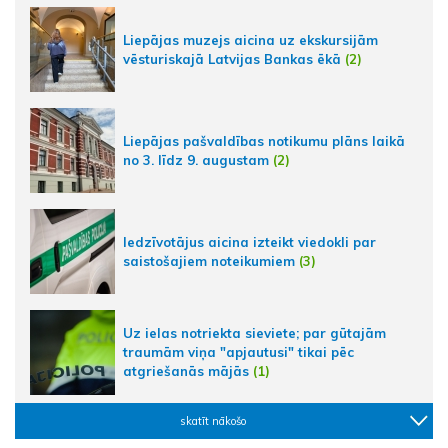
Liepājas muzejs aicina uz ekskursijām
vēsturiskajā Latvijas Bankas ēkā
(2)
Liepājas pašvaldības notikumu plāns laikā
no 3. līdz 9. augustam
(2)
Iedzīvotājus aicina izteikt viedokli par
saistošajiem noteikumiem
(3)
Uz ielas notriekta sieviete; par gūtajām
traumām viņa "apjautusi" tikai pēc
atgriešanās mājās
(1)
skatīt nākošo