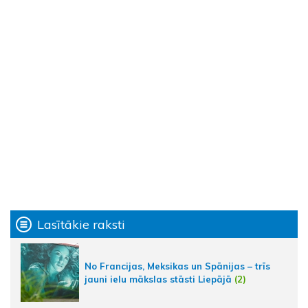
Lasītākie raksti
No Francijas, Meksikas un Spānijas – trīs
jauni ielu mākslas stāsti Liepājā
(2)