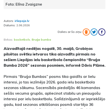
Foto: Elīna Zvaigzne
Autors:
irliepaja.lv
Datums:
2.06.2026
Dalies ar šo ziņu:
Birkas:
basketbols
,
Bruģa bumba
Aizvadītajā nedēļas nogalē, 30. maijā, Grobiņas
pilsētas svētku ietvaros tika aizvadīts pirmais no
sešiem Liepājas ielu basketbola čempionāta “Bruģa
Bumba 2026” sezonas posmiem, informē Dāvis Plūme.
Pirmais “Bruģa Bumbas” posms tika gaidīts ar lielu
interesi, jo tas iezīmēja 2026. gada ielu basketbola
sezonas sākumu. Sacensībās piedalījās 46 komandas
sešās vecuma grupās, apliecinot stabilu un pieaugošu
interesi par ielu basketbolu. Salīdzinājumā ar iepriekšējo
gadu, kad sezonas atklāšanas posmā startēja 36