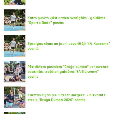
Katrs punkts kļūst arvien svarīgāks - gaidāms
"Sporta Bode" posms
Spraigas cīņas un jauni uzvarētāji “t/c Kurzeme”
posmā
Pēc diviem posmiem "Bruģa bumba" konkurence
saasinās, trešdien gaidāms “t/c Kurzeme”
posms
Karstas cīņas pie “Street Burgers” - aizvadīts
otrais “Bruģa Bumba 2026” posms