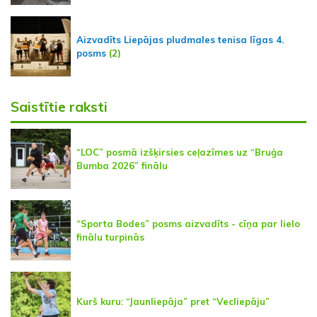
Aizvadīts Liepājas pludmales tenisa līgas 4.
posms
(2)
Saistītie raksti
“LOC” posmā izšķirsies ceļazīmes uz “Bruģa
Bumba 2026” finālu
“Sporta Bodes” posms aizvadīts - cīņa par lielo
finālu turpinās
Kurš kuru: “Jaunliepāja” pret “Vecliepāju”