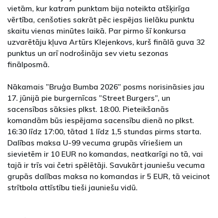
vietām, kur katram punktam bija noteikta atšķirīga
vērtība, cenšoties sakrāt pēc iespējas lielāku punktu
skaitu vienas minūtes laikā. Par pirmo šī konkursa
uzvarētāju kļuva Artūrs Klejenkovs, kurš finālā guva 32
punktus un arī nodrošināja sev vietu sezonas
finālposmā.
Nākamais ”Bruģa Bumba 2026” posms norisināsies jau
17. jūnijā pie burgernīcas ”Street Burgers”, un
sacensības sāksies plkst. 18:00. Pieteikšanās
komandām būs iespējama sacensību dienā no plkst.
16:30 līdz 17:00, tātad 1 līdz 1,5 stundas pirms starta.
Dalības maksa U-99 vecuma grupās vīriešiem un
sievietēm ir 10 EUR no komandas, neatkarīgi no tā, vai
tajā ir trīs vai četri spēlētāji. Savukārt jauniešu vecuma
grupās dalības maksa no komandas ir 5 EUR, tā veicinot
strītbola attīstību tieši jauniešu vidū.