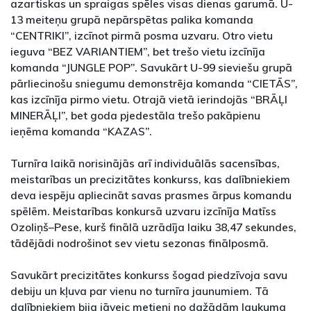
azartiskas un spraigas spēles visas dienas garumā. U-
13 meiteņu grupā nepārspētas palika komanda
“CENTRIKI”, izcīnot pirmā posma uzvaru. Otro vietu
ieguva “BEZ VARIANTIEM”, bet trešo vietu izcīnīja
komanda “JUNGLE POP”. Savukārt U-99 sieviešu grupā
pārliecinošu sniegumu demonstrēja komanda “CIETĀS”,
kas izcīnīja pirmo vietu. Otrajā vietā ierindojās “BRĀĻI
MINERĀĻI”, bet goda pjedestāla trešo pakāpienu
ieņēma komanda “KAZAS”.
Turnīra laikā norisinājās arī individuālās sacensības,
meistarības un precizitātes konkurss, kas dalībniekiem
deva iespēju apliecināt savas prasmes ārpus komandu
spēlēm. Meistarības konkursā uzvaru izcīnīja Matīss
Ozoliņš–Pese, kurš finālā uzrādīja laiku 38,47 sekundes,
tādējādi nodrošinot sev vietu sezonas finālposmā.
Savukārt precizitātes konkurss šogad piedzīvoja savu
debiju un kļuva par vienu no turnīra jaunumiem. Tā
dalībniekiem bija jāveic metieni no dažādām laukuma