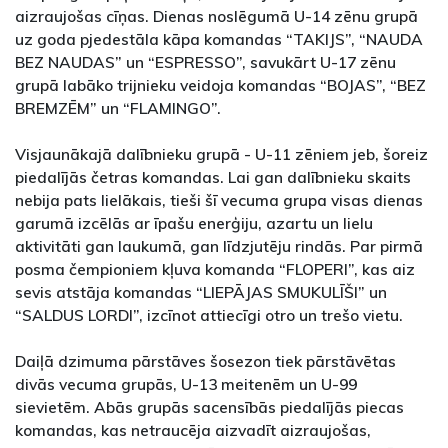
aizraujošas cīņas. Dienas noslēgumā U-14 zēnu grupā
uz goda pjedestāla kāpa komandas “TAKIJS”, “NAUDA
BEZ NAUDAS” un “ESPRESSO”, savukārt U-17 zēnu
grupā labāko trijnieku veidoja komandas “BOJAS”, “BEZ
BREMZĒM” un “FLAMINGO”.
Visjaunākajā dalībnieku grupā - U-11 zēniem jeb, šoreiz
piedalījās četras komandas. Lai gan dalībnieku skaits
nebija pats lielākais, tieši šī vecuma grupa visas dienas
garumā izcēlās ar īpašu enerģiju, azartu un lielu
aktivitāti gan laukumā, gan līdzjutēju rindās. Par pirmā
posma čempioniem kļuva komanda “FLOPERI”, kas aiz
sevis atstāja komandas “LIEPĀJAS SMUKULĪŠI” un
“SALDUS LORDI”, izcīnot attiecīgi otro un trešo vietu.
Daiļā dzimuma pārstāves šosezon tiek pārstāvētas
divās vecuma grupās, U-13 meitenēm un U-99
sievietēm. Abās grupās sacensībās piedalījās piecas
komandas, kas netraucēja aizvadīt aizraujošas,