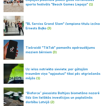
sporta festivāls "Beach Games Liepaja"
(1)
"BL Serviss Grand Slam" čempiona titulu izcīna
Ernests Buļko
(3)
Tiešraidē "TikTok" pamanīts apdraudējums
maziem bērniem
(3)
Uz ielas notriekta sieviete; par gūtajām
traumām viņa "apjautusi" tikai pēc atgriešanās
mājās
(1)
“Bioforce” piesaista Baltijas biometāna nozarē
līdz šim lielākās investīcijas un paplašinās
darbību Latvijā
(2)