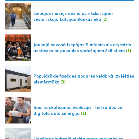
Liepājas muzejs aicina uz ekskursijām
vēsturiskajā Latvijas Bankas ēkā
(2)
Jaunajā sezonā Liepājas Simfoniskais orķestris
uzstāsies ar pasaules vadošajiem čellistiem
(1)
Populārākie fasādes apdares veidi: kā izvēlēties
piemērotāko
(3)
Sporta skatīšanās evolūcija - tiešraides un
digitālo datu sinerģija
(1)
Liepājas pludmalē piekto gadu norisināsies