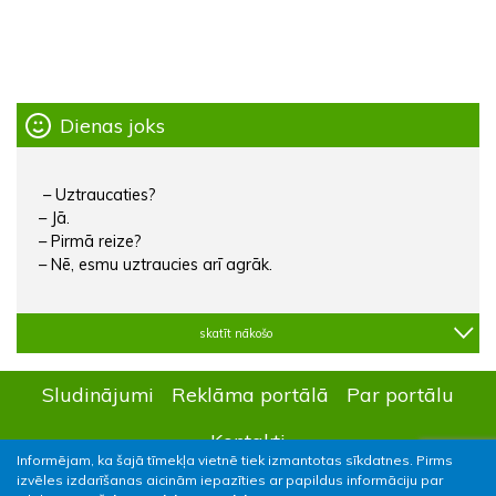
Dienas joks
– Uztraucaties?
– Jā.
– Pirmā reize?
– Nē, esmu uztraucies arī agrāk.
skatīt nākošo
Sludinājumi
Reklāma portālā
Par portālu
Kontakti
Informējam, ka šajā tīmekļa vietnē tiek izmantotas sīkdatnes. Pirms
izvēles izdarīšanas aicinām iepazīties ar papildus informāciju par