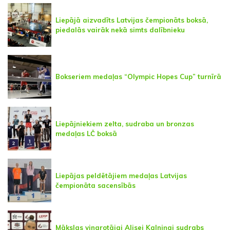
Liepājā aizvadīts Latvijas čempionāts boksā,
piedalās vairāk nekā simts dalībnieku
Bokseriem medaļas “Olympic Hopes Cup” turnīrā
Liepājniekiem zelta, sudraba un bronzas
medaļas LČ boksā
Liepājas peldētājiem medaļas Latvijas
čempionāta sacensībās
Mākslas vingrotājai Alisei Kalniņai sudrabs