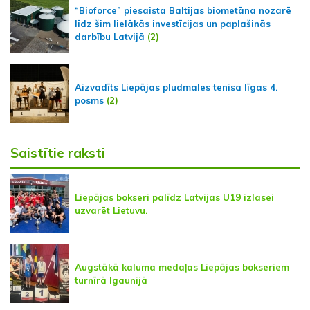
“Bioforce” piesaista Baltijas biometāna nozarē
līdz šim lielākās investīcijas un paplašinās
darbību Latvijā
(2)
Aizvadīts Liepājas pludmales tenisa līgas 4.
posms
(2)
Saistītie raksti
Liepājas bokseri palīdz Latvijas U19 izlasei
uzvarēt Lietuvu.
Augstākā kaluma medaļas Liepājas bokseriem
turnīrā Igaunijā