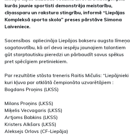
kurās jaunie sportisti demonstrēja meistarību,
cīņassparu un rakstura stingrību, informē “Liepājas
Kompleksā sporta skola” preses pārstāve Simona
Laiveniece.
Sacensības apliecināja Liepājas bokseru augsta līmeņa
sagatavotību, kā arī deva iespēju jaunajiem talantiem
gūt starptautisku pieredzi un pārbaudīt savus spēkus
pret spēcīgiem pretiniekiem.
Par rezultātie stāsta treneris Raitis Mičulis: “Liepājnieki
kuri kļuva par atklātā čempionāta uzvarētājiem :
Bogdans Proņins (LKSS)
Milans Proņins (LKSS)
Miķelis Vecvagaris (LKSS)
Artjoms Babkins (LKSS)
Kristers Alkšars (LKSS)
Aleksejs Orlovs (CF-Liepāja)