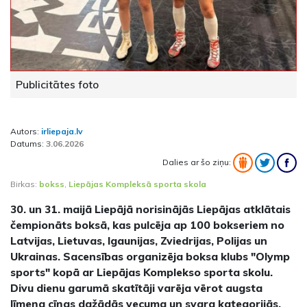
Publicitātes foto
Autors:
irliepaja.lv
Datums:
3.06.2026
Dalies ar šo ziņu:
Birkas:
bokss
,
Liepājas Kompleksā sporta skola
30. un 31. maijā Liepājā norisinājās Liepājas atklātais
čempionāts boksā, kas pulcēja ap 100 bokseriem no
Latvijas, Lietuvas, Igaunijas, Zviedrijas, Polijas un
Ukrainas. Sacensības organizēja boksa klubs "Olymp
sports" kopā ar Liepājas Komplekso sporta skolu.
Divu dienu garumā skatītāji varēja vērot augsta
līmeņa cīņas dažādās vecuma un svara kategorijās,