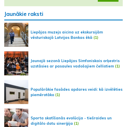
Jaunākie raksti
Liepājas muzejs aicina uz ekskursijām
vēsturiskajā Latvijas Bankas ēkā
(1)
Jaunajā sezonā Liepājas Simfoniskais orķestris
uzstāsies ar pasaules vadošajiem čellistiem
(1)
Populārākie fasādes apdares veidi: kā izvēlēties
piemērotāko
(1)
Sporta skatīšanās evolūcija - tiešraides un
digitālo datu sinerģija
(1)