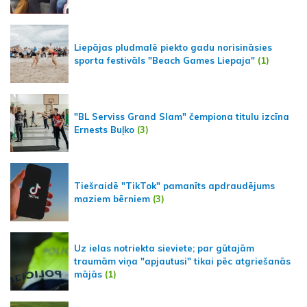
Liepājas pludmalē piekto gadu norisināsies
sporta festivāls "Beach Games Liepaja"
(1)
"BL Serviss Grand Slam" čempiona titulu izcīna
Ernests Buļko
(3)
Tiešraidē "TikTok" pamanīts apdraudējums
maziem bērniem
(3)
Uz ielas notriekta sieviete; par gūtajām
traumām viņa "apjautusi" tikai pēc atgriešanās
mājās
(1)