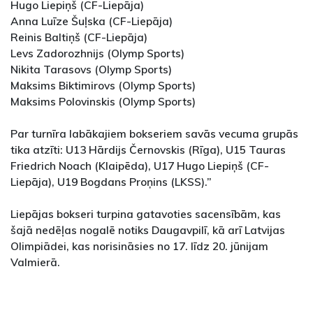
Hugo Liepiņš (CF-Liepāja)
Anna Luīze Šuļska (CF-Liepāja)
Reinis Baltiņš (CF-Liepāja)
Levs Zadorozhnijs (Olymp Sports)
Nikita Tarasovs (Olymp Sports)
Maksims Biktimirovs (Olymp Sports)
Maksims Polovinskis (Olymp Sports)
Par turnīra labākajiem bokseriem savās vecuma grupās
tika atzīti: U13 Hārdijs Černovskis (Rīga), U15 Tauras
Friedrich Noach (Klaipēda), U17 Hugo Liepiņš (CF-
Liepāja), U19 Bogdans Proņins (LKSS).”
Liepājas bokseri turpina gatavoties sacensībām, kas
šajā nedēļas nogalē notiks Daugavpilī, kā arī Latvijas
Olimpiādei, kas norisināsies no 17. līdz 20. jūnijam
Valmierā.