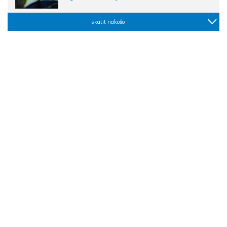
skatīt nākošo