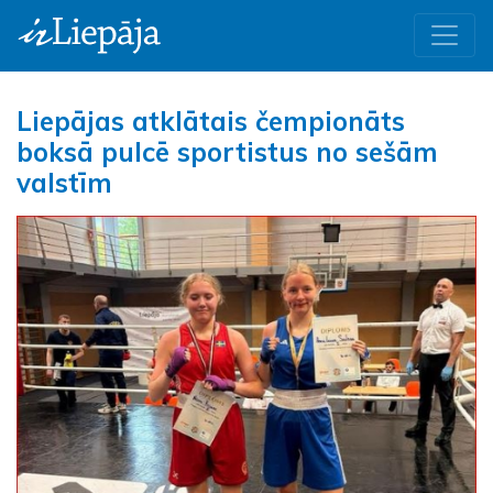
Liepājas atklātais čempionāts
boksā pulcē sportistus no sešām
valstīm