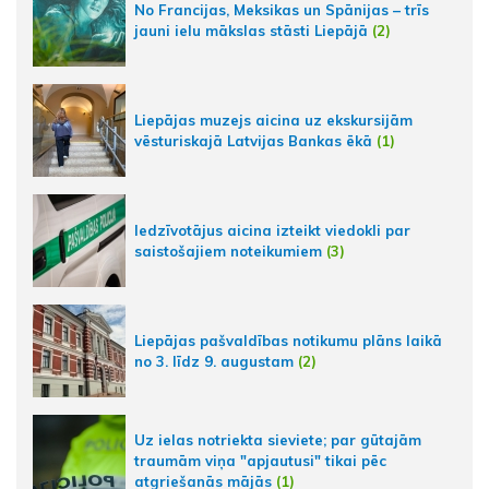
No Francijas, Meksikas un Spānijas – trīs
jauni ielu mākslas stāsti Liepājā
(2)
Liepājas muzejs aicina uz ekskursijām
vēsturiskajā Latvijas Bankas ēkā
(1)
Iedzīvotājus aicina izteikt viedokli par
saistošajiem noteikumiem
(3)
Liepājas pašvaldības notikumu plāns laikā
no 3. līdz 9. augustam
(2)
Uz ielas notriekta sieviete; par gūtajām
traumām viņa "apjautusi" tikai pēc
atgriešanās mājās
(1)