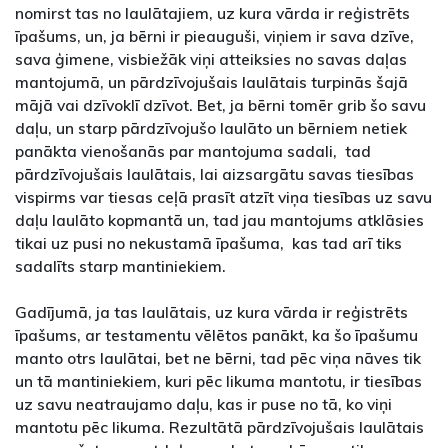
nomirst tas no laulātajiem, uz kura vārda ir reģistrēts
īpašums, un, ja bērni ir pieauguši, viņiem ir sava dzīve,
sava ģimene, visbiežāk viņi atteiksies no savas daļas
mantojumā, un pārdzīvojušais laulātais turpinās šajā
mājā vai dzīvoklī dzīvot. Bet, ja bērni tomēr grib šo savu
daļu, un starp pārdzīvojušo laulāto un bērniem netiek
panākta vienošanās par mantojuma sadali, tad
pārdzīvojušais laulātais, lai aizsargātu savas tiesības
vispirms var tiesas ceļā prasīt atzīt viņa tiesības uz savu
daļu laulāto kopmantā un, tad jau mantojums atklāsies
tikai uz pusi no nekustamā īpašuma, kas tad arī tiks
sadalīts starp mantiniekiem.
Gadījumā, ja tas laulātais, uz kura vārda ir reģistrēts
īpašums, ar testamentu vēlētos panākt, ka šo īpašumu
manto otrs laulātai, bet ne bērni, tad pēc viņa nāves tik
un tā mantiniekiem, kuri pēc likuma mantotu, ir tiesības
uz savu neatraujamo daļu, kas ir puse no tā, ko viņi
mantotu pēc likuma. Rezultātā pārdzīvojušais laulātais