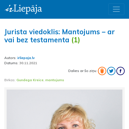
Jurista viedoklis: Mantojums – ar
vai bez testamenta
(1)
Autors:
irliepaja.lv
Datums:
30.11.2021
Dalies ar šo ziņu:
Birkas:
Gundega Kreice
,
mantojums