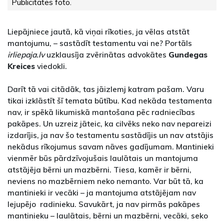
Publicitātes foto.
Liepājniece jautā, kā viņai rīkoties, ja vēlas atstāt
mantojumu, – sastādīt testamentu vai ne? Portāls
irliepaja.lv
uzklausīja zvērinātas advokātes
Gundegas
Kreices
viedokli.
Darīt tā vai citādāk, tas jāizlemj katram pašam. Varu
tikai izklāstīt šī temata būtību. Kad nekāda testamenta
nav, ir spēkā likumiskā mantošana pēc radniecības
pakāpes. Un uzreiz jāteic, ka cilvēks neko nav nepareizi
izdarījis, ja nav šo testamentu sastādījis un nav atstājis
nekādus rīkojumus savam nāves gadījumam. Mantinieki
vienmēr būs pārdzīvojušais laulātais un mantojuma
atstājēja bērni un mazbērni. Tiesa, kamēr ir bērni,
neviens no mazbērniem neko nemanto. Var būt tā, ka
mantinieki ir vecāki – ja mantojuma atstājējam nav
lejupējo radinieku. Savukārt, ja nav pirmās pakāpes
mantinieku – laulātais, bērni un mazbērni, vecāki, seko