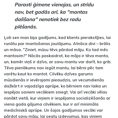
Parasti ģimene vienojas, un strīdu
nav, bet gadās arī, ka "mantas
dalīšana" nenotiek bez radu
plēšanās.
Ļoti sen man bija gadījums, kad klients pierakstījies, lai
runātu par mantošanas jautājumu. Atnāca divi – brālis
un māsa. "Ziniet, mūsu tēvs pārdod māju. Ko tad mēs
mantosim?" Nācās paskaidrot, ka māja ir tēva manta,
un, kamēr viņš ir dzīvs, ar savu mantu var darīt, ko grib.
Tēva pienākums nav iegūt mantu, lai bērni pēc tam
varētu kaut ko mantot. Cilvēku dzīves garums
mūsdienās ir ievērojami pieaudzis, un vecumdienās
dažkārt ir vajadzīga aprūpe, ko bērniem nav laika un
iespējas saviem vecākiem sniegt. Vai arī vecāki vēlas
nonākt vietā, kur viņiem ir iespējama socializēšanās ar
viena gada gājuma cilvēkiem, kur ir arī minimāla
medicīniskā aprūpe. Un šajos gadījumos vecāki var
pārdot savu māju, lai segtu izdevumus, kas viņiem