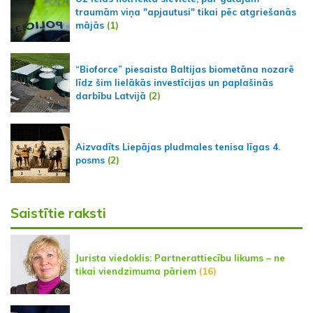
traumām viņa "apjautusi" tikai pēc atgriešanās
mājās
(1)
“Bioforce” piesaista Baltijas biometāna nozarē
līdz šim lielākās investīcijas un paplašinās
darbību Latvijā
(2)
Aizvadīts Liepājas pludmales tenisa līgas 4.
posms
(2)
Saistītie raksti
Jurista viedoklis: Partnerattiecību likums – ne
tikai viendzimuma pāriem
(16)