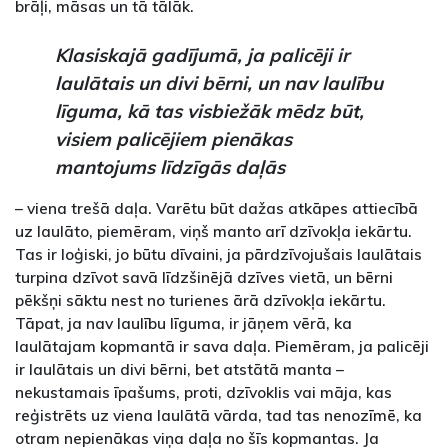
brāļi, māsas un tā tālāk.
Klasiskajā gadījumā, ja palicēji ir
laulātais un divi bērni, un nav laulību
līguma, kā tas visbiežāk mēdz būt,
visiem palicējiem pienākas
mantojums līdzīgās daļās
– viena trešā daļa. Varētu būt dažas atkāpes attiecībā
uz laulāto, piemēram, viņš manto arī dzīvokļa iekārtu.
Tas ir loģiski, jo būtu dīvaini, ja pārdzīvojušais laulātais
turpina dzīvot savā līdzšinējā dzīves vietā, un bērni
pēkšņi sāktu nest no turienes ārā dzīvokļa iekārtu.
Tāpat, ja nav laulību līguma, ir jāņem vērā, ka
laulātajam kopmantā ir sava daļa. Piemēram, ja palicēji
ir laulātais un divi bērni, bet atstātā manta –
nekustamais īpašums, proti, dzīvoklis vai māja, kas
reģistrēts uz viena laulātā vārda, tad tas nenozīmē, ka
otram nepienākas viņa daļa no šīs kopmantas. Ja