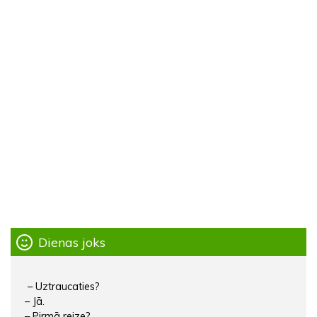
Dienas joks
– Uztraucaties?
– Jā.
– Pirmā reize?