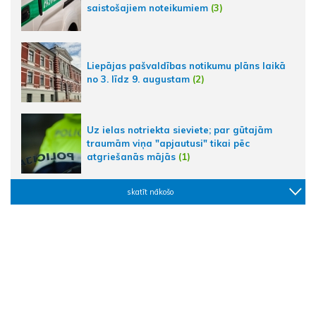
saistošajiem noteikumiem
(3)
Liepājas pašvaldības notikumu plāns laikā
no 3. līdz 9. augustam
(2)
Uz ielas notriekta sieviete; par gūtajām
traumām viņa "apjautusi" tikai pēc
atgriešanās mājās
(1)
skatīt nākošo