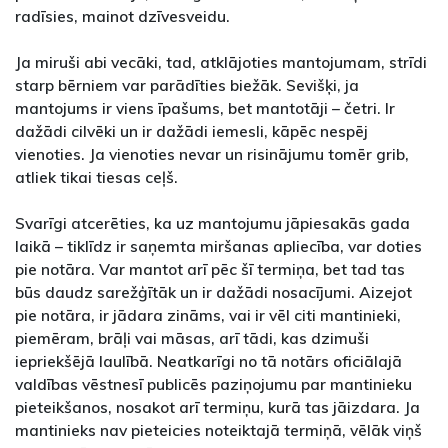
radīsies, mainot dzīvesveidu.
Ja miruši abi vecāki, tad, atklājoties mantojumam, strīdi
starp bērniem var parādīties biežāk. Sevišķi, ja
mantojums ir viens īpašums, bet mantotāji – četri. Ir
dažādi cilvēki un ir dažādi iemesli, kāpēc nespēj
vienoties. Ja vienoties nevar un risinājumu tomēr grib,
atliek tikai tiesas ceļš.
Svarīgi atcerēties, ka uz mantojumu jāpiesakās gada
laikā – tiklīdz ir saņemta miršanas apliecība, var doties
pie notāra. Var mantot arī pēc šī termiņa, bet tad tas
būs daudz sarežģītāk un ir dažādi nosacījumi. Aizejot
pie notāra, ir jādara zināms, vai ir vēl citi mantinieki,
piemēram, brāļi vai māsas, arī tādi, kas dzimuši
iepriekšējā laulībā. Neatkarīgi no tā notārs oficiālajā
valdības vēstnesī publicēs paziņojumu par mantinieku
pieteikšanos, nosakot arī termiņu, kurā tas jāizdara. Ja
mantinieks nav pieteicies noteiktajā termiņā, vēlāk viņš