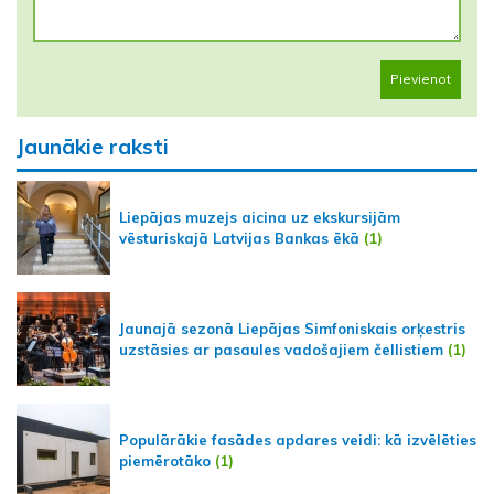
Pievienot
Jaunākie raksti
Liepājas muzejs aicina uz ekskursijām
vēsturiskajā Latvijas Bankas ēkā
(1)
Jaunajā sezonā Liepājas Simfoniskais orķestris
uzstāsies ar pasaules vadošajiem čellistiem
(1)
Populārākie fasādes apdares veidi: kā izvēlēties
piemērotāko
(1)