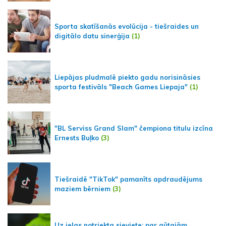
Sporta skatīšanās evolūcija - tiešraides un
digitālo datu sinerģija
(1)
Liepājas pludmalē piekto gadu norisināsies
sporta festivāls "Beach Games Liepaja"
(1)
"BL Serviss Grand Slam" čempiona titulu izcīna
Ernests Buļko
(3)
Tiešraidē "TikTok" pamanīts apdraudējums
maziem bērniem
(3)
Uz ielas notriekta sieviete; par gūtajām