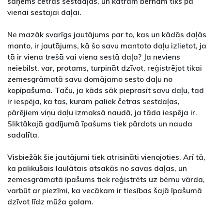
saņems četras sestdaļas, un katram bērnam tiks pa
vienai sestajai daļai.
Ne mazāk svarīgs jautājums par to, kas un kādās daļās
manto, ir jautājums, kā šo savu mantoto daļu izlietot, ja
tā ir viena trešā vai viena sestā daļa? Ja neviens
neiebilst, var, protams, turpināt dzīvot, reģistrējot tikai
zemesgrāmatā savu domājamo sesto daļu no
kopīpašuma. Taču, ja kāds sāk pieprasīt savu daļu, tad
ir iespēja, ka tas, kuram paliek četras sestdaļas,
pārējiem viņu daļu izmaksā naudā, ja tāda iespēja ir.
Sliktākajā gadījumā īpašums tiek pārdots un nauda
sadalīta.
Visbiežāk šie jautājumi tiek atrisināti vienojoties. Arī tā,
ka palikušais laulātais atsakās no savas daļas, un
zemesgrāmatā īpašums tiek reģistrēts uz bērnu vārda,
varbūt ar piezīmi, ka vecākam ir tiesības šajā īpašumā
dzīvot līdz mūža galam.