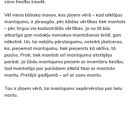
savu tiesību zaudē.
Vēl viena būtiska nianse, kas jāņem vērā – kad atklājas
mantojums, ir jāraugās, pēc kādas vērtības tiek mantots
– pēc tirgus vai kadastrālās vērtības. Jo no tā būs
atkarīga gan nodokļu nomaksa mantošanas brīdī, gan
nākotnē. Un, lai nebūtu pārsteigumu, noteikti jāatceras,
ka, pieņemot mantojumu, tiek pieņemts kā aktīvs, tā
pasīvs. Proti, tiek mantoti arī mantojuma atstājēja
parādi. Ja šādu mantojumu pieņem ar inventāra tiesību,
tad mantotājs par parādiem atbild tikai ar mantoto
mantu. Pretējā gadījumā – arī ar savu mantu.
Tas ir jāņem vērā, lai mantojums nepārvērstos par lielu
nastu.