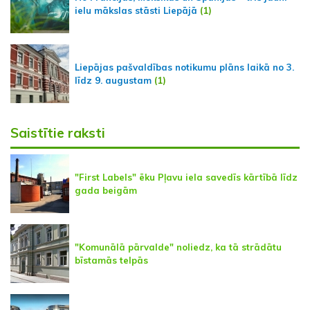
ielu mākslas stāsti Liepājā
(1)
Liepājas pašvaldības notikumu plāns laikā no 3.
līdz 9. augustam
(1)
Saistītie raksti
"First Labels" ēku Pļavu iela savedīs kārtībā līdz
gada beigām
"Komunālā pārvalde" noliedz, ka tā strādātu
bīstamās telpās