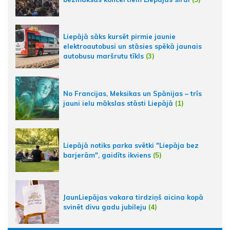
Liepājā sāks kursēt pirmie jaunie
elektroautobusi un stāsies spēkā jaunais
autobusu maršrutu tīkls
(3)
No Francijas, Meksikas un Spānijas – trīs
jauni ielu mākslas stāsti Liepājā
(1)
Liepājā notiks parka svētki "Liepāja bez
barjerām", gaidīts ikviens
(5)
JaunLiepājas vakara tirdziņš aicina kopā
svinēt divu gadu jubileju
(4)