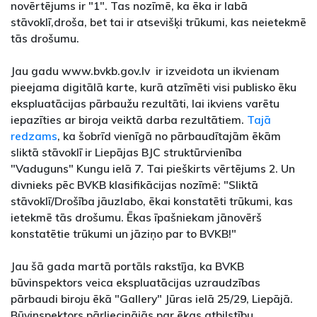
novērtējums ir "1". Tas nozīmē, ka ēka ir labā
stāvoklī,droša, bet tai ir atsevišķi trūkumi, kas neietekmē
tās drošumu.
Jau gadu www.bvkb.gov.lv ir izveidota un ikvienam
pieejama digitālā karte, kurā atzīmēti visi publisko ēku
ekspluatācijas pārbaužu rezultāti, lai ikviens varētu
iepazīties ar biroja veiktā darba rezultātiem.
Tajā
redzams
, ka šobrīd vienīgā no pārbaudītajām ēkām
sliktā stāvoklī ir Liepājas BJC struktūrvienība
"Vaduguns" Kungu ielā 7. Tai pieškirts vērtējums 2. Un
divnieks pēc BVKB klasifikācijas nozīmē: "Sliktā
stāvoklī/Drošība jāuzlabo, ēkai konstatēti trūkumi, kas
ietekmē tās drošumu. Ēkas īpašniekam jānovērš
konstatētie trūkumi un jāziņo par to BVKB!"
Jau šā gada martā portāls rakstīja, ka BVKB
būvinspektors veica ekspluatācijas uzraudzības
pārbaudi biroju ēkā "Gallery" Jūras ielā 25/29, Liepājā.
Būvinspektors pārliecinājās par ēkas atbilstību