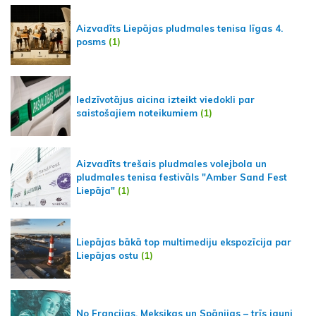
Aizvadīts Liepājas pludmales tenisa līgas 4.
posms
(1)
Iedzīvotājus aicina izteikt viedokli par
saistošajiem noteikumiem
(1)
Aizvadīts trešais pludmales volejbola un
pludmales tenisa festivāls "Amber Sand Fest
Liepāja"
(1)
Liepājas bākā top multimediju ekspozīcija par
Liepājas ostu
(1)
No Francijas, Meksikas un Spānijas – trīs jauni