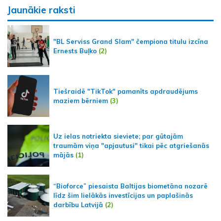
Jaunākie raksti
"BL Serviss Grand Slam" čempiona titulu izcīna
Ernests Buļko
(2)
Tiešraidē "TikTok" pamanīts apdraudējums
maziem bērniem
(3)
Uz ielas notriekta sieviete; par gūtajām
traumām viņa "apjautusi" tikai pēc atgriešanās
mājās
(1)
“Bioforce” piesaista Baltijas biometāna nozarē
līdz šim lielākās investīcijas un paplašinās
darbību Latvijā
(2)