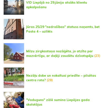
VID Liepājā no 29.jūnija atsāks klientu
apkalpošanu
Jūras 25/29 "nedrošības" statuss noņemts, bet
Pasta 4 – uzlikts
Milzu zirgkastaņa nozāģēta, jo atzīta par
mazvērtīgu, ar daļēji zaudētu dzīvotspēju
(23)
Nezāļu dobe un nokaltusi priedīte – pilsētas
centra rota?
(28)
"Vaduguns" zālē sumina Liepājas gada
skolotājus