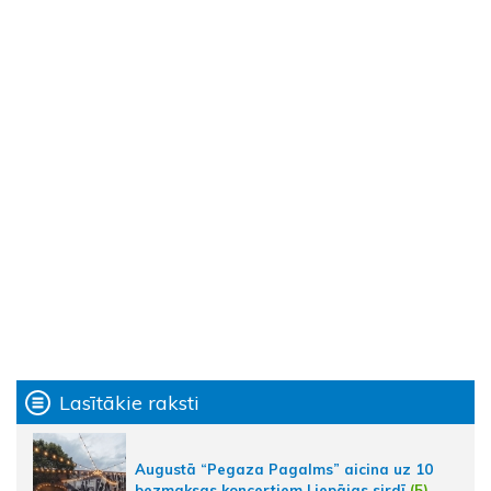
Lasītākie raksti
Augustā “Pegaza Pagalms” aicina uz 10
bezmaksas koncertiem Liepājas sirdī
(5)