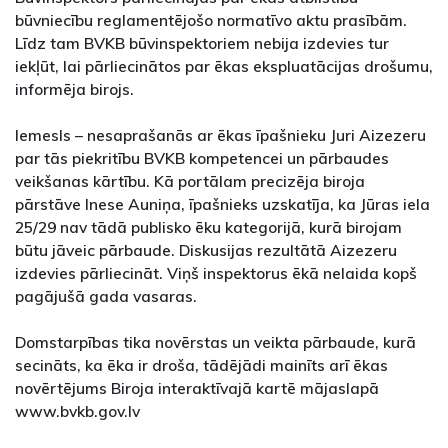
būvniecību reglamentējošo normatīvo aktu prasībām.
Līdz tam BVKB būvinspektoriem nebija izdevies tur
iekļūt, lai pārliecinātos par ēkas ekspluatācijas drošumu,
informēja birojs.
Iemesls – nesaprašanās ar ēkas īpašnieku Juri Aizezeru
par tās piekritību BVKB kompetencei un pārbaudes
veikšanas kārtību. Kā portālam precizēja biroja
pārstāve Inese Auniņa, īpašnieks uzskatīja, ka Jūras iela
25/29 nav tādā publisko ēku kategorijā, kurā birojam
būtu jāveic pārbaude. Diskusijas rezultātā Aizezeru
izdevies pārliecināt. Viņš inspektorus ēkā nelaida kopš
pagājušā gada vasaras.
Domstarpības tika novērstas un veikta pārbaude, kurā
secināts, ka ēka ir droša, tādējādi mainīts arī ēkas
novērtējums Biroja interaktīvajā kartē mājaslapā
www.bvkb.gov.lv