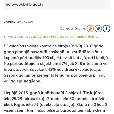
no www.bvkb.gov.lv
Datums:
20.07.2016
Dalies ar šo ziņu:
Birkas:
BVKB
,
Jūras 25/29
,
Graudu 50
,
Rīgas 71
,
Kungu 7
,
drošība
Būvniecības valsts kontroles birojs (BVKB) 2016.gada
gada pirmajā pusgadā saskaņā ar izstrādāto plānu
kopumā pārbaudījis 400 objektu visā Latvijā, arī Liepājā.
No pārbaudītajiem objektiem 57% jeb 228 ir teicamā vai
labā stāvoklī, savukārt 43% nav droši ekspluatācijā.
Sešos gadījumos pieņemts lēmums par objektu pilnīgu
vai daļēju slēgšanu.
Liepājā 2016. gadā ir pārbaudīti 3 objekti. Tie ir Jūras
iela 25/29 (biroju ēka), Graudu iela 50 (administratīvā
ēka), Rīgas iela 71 (dzelzceļa stacija). Skalā no 0 līdz 3
visiem šiem trim mūsu pilsētā pārbaudītiem objektiem