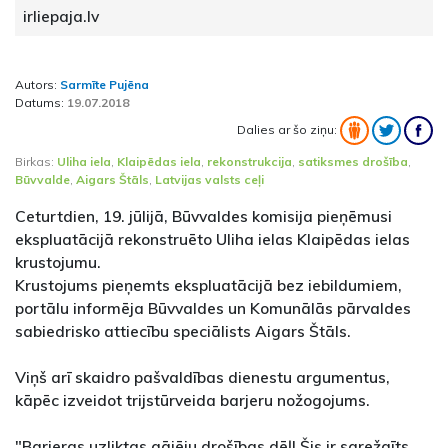
irliepaja.lv
Autors:
Sarmīte Pujēna
Datums:
19.07.2018
Dalies ar šo ziņu:
Birkas:
Uliha iela
,
Klaipēdas iela
,
rekonstrukcija
,
satiksmes drošība
,
Būvvalde
,
Aigars Štāls
,
Latvijas valsts ceļi
Ceturtdien, 19. jūlijā, Būvvaldes komisija pieņēmusi
ekspluatācijā rekonstruēto Uliha ielas Klaipēdas ielas
krustojumu.
Krustojums pieņemts ekspluatācijā bez iebildumiem,
portālu informēja Būvvaldes un Komunālās pārvaldes
sabiedrisko attiecību speciālists Aigars Štāls.
Viņš arī skaidro pašvaldības dienestu argumentus,
kāpēc izveidot trijstūrveida barjeru nožogojums.
"Barjeras uzliktas gājēju drošības dēļ! Šis ir sarežgīts