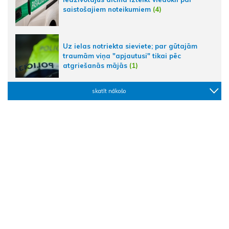
saistošajiem noteikumiem
(4)
Uz ielas notriekta sieviete; par gūtajām
traumām viņa "apjautusi" tikai pēc
atgriešanās mājās
(1)
skatīt nākošo