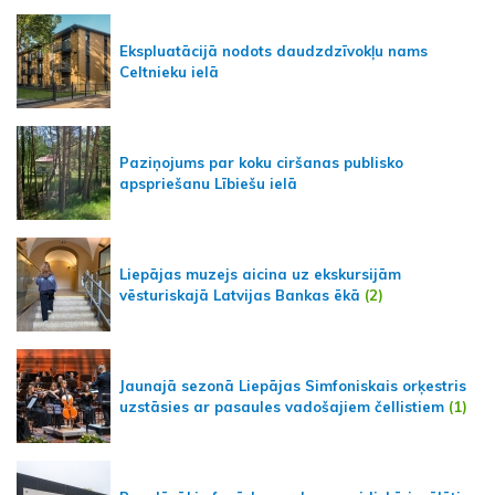
Ekspluatācijā nodots daudzdzīvokļu nams
Celtnieku ielā
Paziņojums par koku ciršanas publisko
apspriešanu Lībiešu ielā
Liepājas muzejs aicina uz ekskursijām
vēsturiskajā Latvijas Bankas ēkā
(2)
Jaunajā sezonā Liepājas Simfoniskais orķestris
uzstāsies ar pasaules vadošajiem čellistiem
(1)