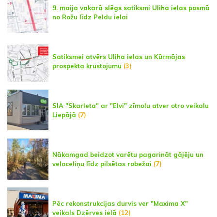
9. maija vakarā slēgs satiksmi Uliha ielas posmā
no Rožu līdz Peldu ielai
Satiksmei atvērs Uliha ielas un Kūrmājas
prospekta krustojumu
(3)
SIA "Skarleta" ar "Elvi" zīmolu atver otro veikalu
Liepājā
(7)
Nākamgad beidzot varētu pagarināt gājēju un
veloceliņu līdz pilsētas robežai
(7)
Pēc rekonstrukcijas durvis ver "Maxima X"
veikals Dzērves ielā
(12)