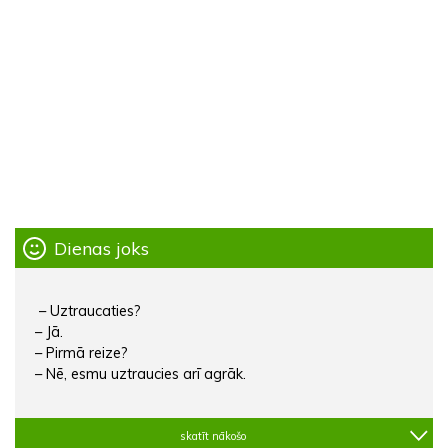
Dienas joks
– Uztraucaties?
– Jā.
– Pirmā reize?
– Nē, esmu uztraucies arī agrāk.
skatīt nākošo