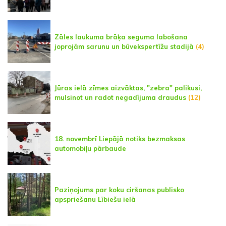
Zāles laukuma brāķa seguma labošana
joprojām sarunu un būvekspertīžu stadijā
(4)
Jūras ielā zīmes aizvāktas, "zebra" palikusi,
mulsinot un radot negadījuma draudus
(12)
18. novembrī Liepājā notiks bezmaksas
automobiļu pārbaude
Paziņojums par koku ciršanas publisko
apspriešanu Lībiešu ielā