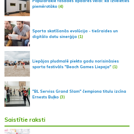
Populārākie fasādes apdares veidi: kā izvēlēties
piemērotāko
(4)
Sporta skatīšanās evolūcija - tiešraides un
digitālo datu sinerģija
(1)
Liepājas pludmalē piekto gadu norisināsies
sporta festivāls "Beach Games Liepaja"
(1)
"BL Serviss Grand Slam" čempiona titulu izcīna
Ernests Buļko
(3)
Saistītie raksti