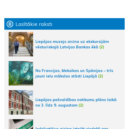
Lasītākie raksti
Liepājas muzejs aicina uz ekskursijām
vēsturiskajā Latvijas Bankas ēkā
(2)
No Francijas, Meksikas un Spānijas – trīs
jauni ielu mākslas stāsti Liepājā
(2)
Liepājas pašvaldības notikumu plāns laikā
no 3. līdz 9. augustam
(2)
Iedzīvotājus aicina izteikt viedokli par