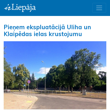
Pieņem ekspluatācijā Uliha un
Klaipēdas ielas krustojumu