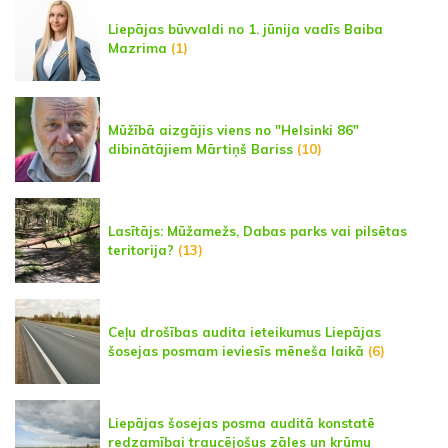
Liepājas būvvaldi no 1. jūnija vadīs Baiba
Mazrima
(1)
Mūžībā aizgājis viens no "Helsinki 86"
dibinātājiem Mārtiņš Bariss
(10)
Lasītājs: Mūžamežs, Dabas parks vai pilsētas
teritorija?
(13)
Ceļu drošības audita ieteikumus Liepājas
šosejas posmam ieviesīs mēneša laikā
(6)
Liepājas šosejas posma auditā konstatē
redzamībai traucējošus zāles un krūmu