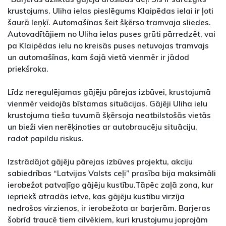
krustojums. Uliha ielas pieslēgums Klaipēdas ielai ir ļoti
šaurā leņķī. Automašīnas šeit šķērso tramvaja sliedes.
Autovadītājiem no Uliha ielas puses grūti pārredzēt, vai
pa Klaipēdas ielu no kreisās puses netuvojas tramvajs
un automašīnas, kam šajā vietā vienmēr ir jādod
priekšroka.
Līdz neregulējamas gājēju pārejas izbūvei, krustojumā
vienmēr veidojās bīstamas situācijas. Gājēji Uliha ielu
krustojuma tieša tuvumā šķērsoja neatbilstošās vietās
un bieži vien nerēķinoties ar autobraucēju situāciju,
radot papildu riskus.
Izstrādājot gājēju pārejas izbūves projektu, akciju
sabiedrības “Latvijas Valsts ceļi” prasība bija maksimāli
ierobežot patvaļīgo gājēju kustību.Tāpēc zaļā zona, kur
iepriekš atradās ietve, kas gājēju kustību virzīja
nedrošos virzienos, ir ierobežota ar barjerām. Barjeras
šobrīd traucē tiem cilvēkiem, kuri krustojumu joprojām