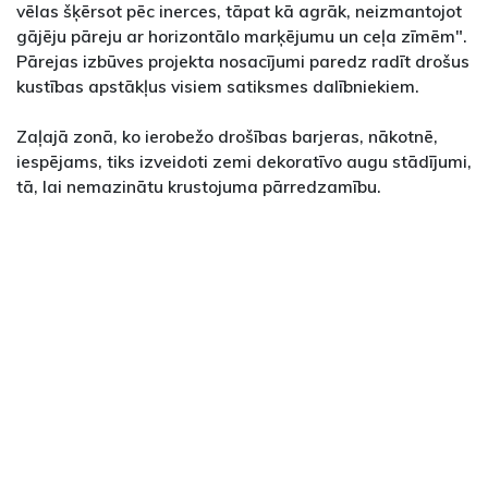
vēlas šķērsot pēc inerces, tāpat kā agrāk, neizmantojot
gājēju pāreju ar horizontālo marķējumu un ceļa zīmēm".
Pārejas izbūves projekta nosacījumi paredz radīt drošus
kustības apstākļus visiem satiksmes dalībniekiem.
Zaļajā zonā, ko ierobežo drošības barjeras, nākotnē,
iespējams, tiks izveidoti zemi dekoratīvo augu stādījumi,
tā, lai nemazinātu krustojuma pārredzamību.