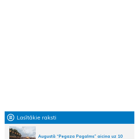
Lasītākie raksti
Augustā “Pegaza Pagalms” aicina uz 10