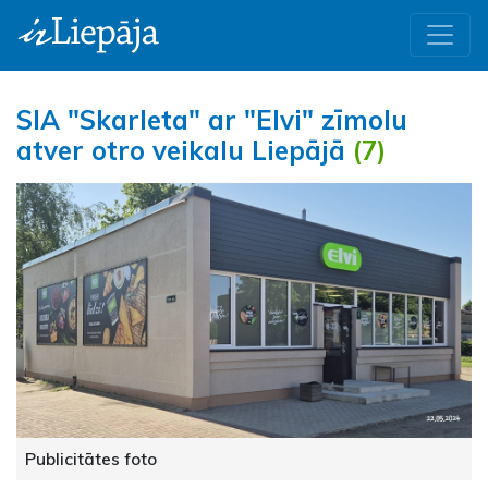
SIA "Skarleta" ar "Elvi" zīmolu
atver otro veikalu Liepājā
(7)
Publicitātes foto