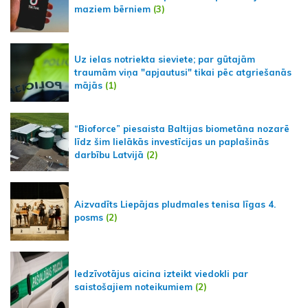
maziem bērniem
(3)
Uz ielas notriekta sieviete; par gūtajām
traumām viņa "apjautusi" tikai pēc atgriešanās
mājās
(1)
“Bioforce” piesaista Baltijas biometāna nozarē
līdz šim lielākās investīcijas un paplašinās
darbību Latvijā
(2)
Aizvadīts Liepājas pludmales tenisa līgas 4.
posms
(2)
Iedzīvotājus aicina izteikt viedokli par
saistošajiem noteikumiem
(2)