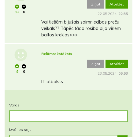
Ziņot
Atbildēt
12
0
22.05.2024.
22:35
Vai tiešām bijušais saimniecības preču
veikals?? Tāpēc tāda rosība bija vīriem
baltos kreklos>>>
Relāmrakstāksts
Ziņot
Atbildēt
9
0
23.05.2024.
05:53
IT atbalsts
Vārds:
Izvēlies seju: