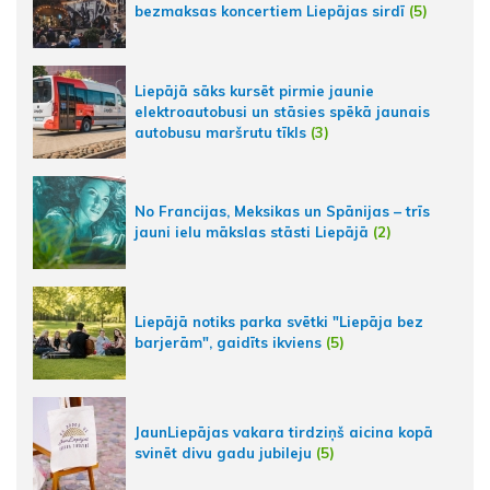
bezmaksas koncertiem Liepājas sirdī
(5)
Liepājā sāks kursēt pirmie jaunie
elektroautobusi un stāsies spēkā jaunais
autobusu maršrutu tīkls
(3)
No Francijas, Meksikas un Spānijas – trīs
jauni ielu mākslas stāsti Liepājā
(2)
Liepājā notiks parka svētki "Liepāja bez
barjerām", gaidīts ikviens
(5)
JaunLiepājas vakara tirdziņš aicina kopā
svinēt divu gadu jubileju
(5)