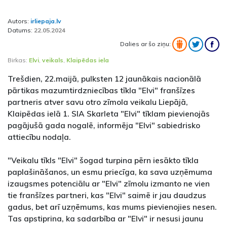
Autors:
irliepaja.lv
Datums:
22.05.2024
Dalies ar šo ziņu:
Birkas:
Elvi
,
veikals
,
Klaipēdas iela
Trešdien, 22.maijā, pulksten 12 jaunākais nacionālā
pārtikas mazumtirdzniecības tīkla "Elvi" franšīzes
partneris atver savu otro zīmola veikalu Liepājā,
Klaipēdas ielā 1. SIA Skarleta "Elvi" tīklam pievienojās
pagājušā gada nogalē, informēja "Elvi" sabiedrisko
attiecību nodaļa.
"Veikalu tīkls "Elvi" šogad turpina pērn iesākto tīkla
paplašināšanos, un esmu priecīga, ka sava uzņēmuma
izaugsmes potenciālu ar "Elvi" zīmolu izmanto ne vien
tie franšīzes partneri, kas "Elvi" saimē ir jau daudzus
gadus, bet arī uzņēmums, kas mums pievienojies nesen.
Tas apstiprina, ka sadarbība ar "Elvi" ir nesusi jaunu