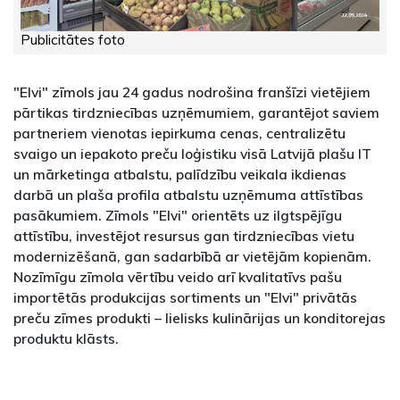
Publicitātes foto
"Elvi" zīmols jau 24 gadus nodrošina franšīzi vietējiem
pārtikas tirdzniecības uzņēmumiem, garantējot saviem
partneriem vienotas iepirkuma cenas, centralizētu
svaigo un iepakoto preču loģistiku visā Latvijā plašu IT
un mārketinga atbalstu, palīdzību veikala ikdienas
darbā un plaša profila atbalstu uzņēmuma attīstības
pasākumiem. Zīmols "Elvi" orientēts uz ilgtspējīgu
attīstību, investējot resursus gan tirdzniecības vietu
modernizēšanā, gan sadarbībā ar vietējām kopienām.
Nozīmīgu zīmola vērtību veido arī kvalitatīvs pašu
importētās produkcijas sortiments un "Elvi" privātās
preču zīmes produkti – lielisks kulinārijas un konditorejas
produktu klāsts.