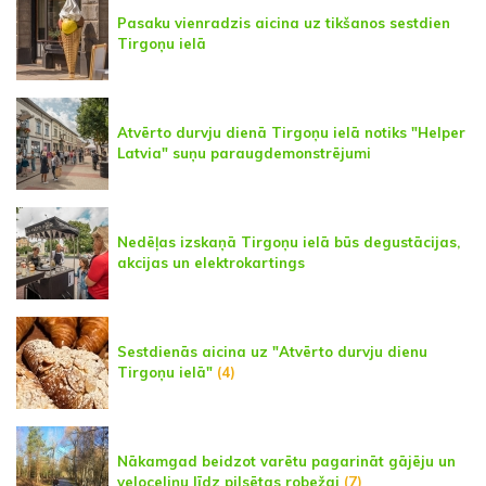
Pasaku vienradzis aicina uz tikšanos sestdien
Tirgoņu ielā
Atvērto durvju dienā Tirgoņu ielā notiks "Helper
Latvia" suņu paraugdemonstrējumi
Nedēļas izskaņā Tirgoņu ielā būs degustācijas,
akcijas un elektrokartings
Sestdienās aicina uz "Atvērto durvju dienu
Tirgoņu ielā"
(4)
Nākamgad beidzot varētu pagarināt gājēju un
veloceliņu līdz pilsētas robežai
(7)