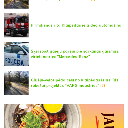
Pirmdienas rītā Klaipēdas ielā deg automašīna
Šķērsojot gājēju pāreju pie sarkanās gaismas,
vīrieti notriec "Mercedes-Benz"
Gājēju-velosipēda ceļu no Klaipēdas ielas līdz
robežai projektēs "VARG Industries"
(2)