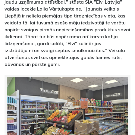
jaudu uzņēmuma attīstībai," stāsta SIA "Elvi Latvija"
valdes locekle Laila Vārtukapteine. "Jaunais veikals
Liepājā ir neliela piemājas tipa tirdzniecības vieta, kas
veidota tā, lai tuvumā esošo māju iedzīvotāji te varētu
nopirkt svaigus pirmās nepieciešamības produktus savai
ikdienai. Tāpat tur būs nopērkama arī karsta kafija
līdzņemšanai, gardi salāti, "Elvi" kulinārijas
izstrādājumi un svaigi ceptas smalkmaizītes." Veikala
atvēršanas svētkos apmeklētājus gaidīs laimes rats,
dāvanas un pārsteigumi.