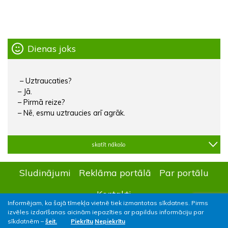
Dienas joks
– Uztraucaties?
– Jā.
– Pirmā reize?
– Nē, esmu uztraucies arī agrāk.
skatīt nākošo
Sludinājumi
Reklāma portālā
Par portālu
Kontakti
Informējam, ka šajā tīmekļa vietnē tiek izmantotas sīkdatnes. Pirms
izvēles izdarīšanas aicinām iepazīties ar papildus informāciju par
sīkdatnēm –
šeit.
Piekrītu
Nepiekrītu