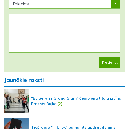
Pievienot
Jaunākie raksti
"BL Serviss Grand Slam" čempiona titulu izcīna
Ernests Buļko
(2)
Tiešraidē "TikTok" pamanīts apdraudējums