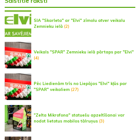
Saistītie raksti
SIA "Skarleta" ar "Elvi" zīmolu atver veikalu
Zemnieku ielā
(2)
Veikals "SPAR" Zemnieku ielā pārtaps par "Elvi"
(4)
Pēc Liedienām trīs no Liepājas "Elvi" kļūs par
"SPAR" veikaliem
(27)
"Zelta Mikrofona" statuešu apzeltīšanai var
nodot lietotus mobilos tālruņus
(3)