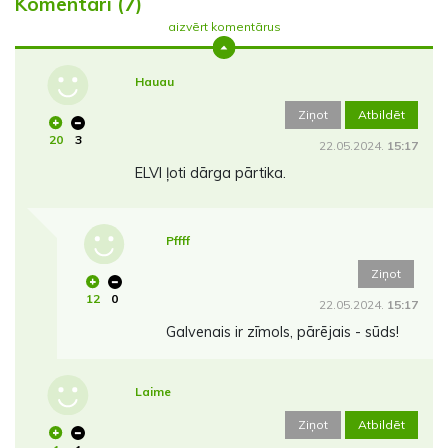
Komentāri (7)
aizvērt komentārus
Hauau
Ziņot
Atbildēt
20
3
22.05.2024.
15:17
ELVI ļoti dārga pārtika.
Pffff
Ziņot
12
0
22.05.2024.
15:17
Galvenais ir zīmols, pārējais - sūds!
Laime
Ziņot
Atbildēt