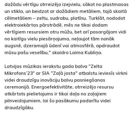
dažādu vērtīgu otrreizējo izejvielu, sākot no plastmasas
un stikla, un beidzot ar dažādiem metāliem, tajā skaitā
cēlmetāliem – zeltu, sudrabu, platīnu. Turklāt, nododot
elektroiekārtas pārstrādē, mēs ne tikai dodam
vērtīgiem resursiem otru mūžu, bet arī pasargājam vidi
no kaitīgu vielu piesārņojuma, neļaujot tām nonāk
augsnē, dzeramajā ūdenī vai atmosfērā, apdraudot
mūsu pašu veselību," skaidro Laima Kubliņa.
Latvijas mūzikas ierakstu gada balva "Zelta
Mikrofons’23" ar SIA "Zaļā josta" atbalstu ieviesīs virkni
videi draudzīgu inovāciju balvu pasniegšanas
ceremonijā. Energoefektivitāte, otrreizējo resursu
atkārtots pielietojums ir tikai daļa no zaļajiem
pilnveidojumiem, lai šo pasākumu padarītu videi
draudzīgāku.