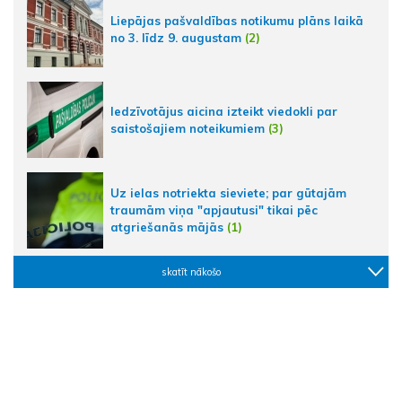
Liepājas pašvaldības notikumu plāns laikā
no 3. līdz 9. augustam
(2)
Iedzīvotājus aicina izteikt viedokli par
saistošajiem noteikumiem
(3)
Uz ielas notriekta sieviete; par gūtajām
traumām viņa "apjautusi" tikai pēc
atgriešanās mājās
(1)
skatīt nākošo