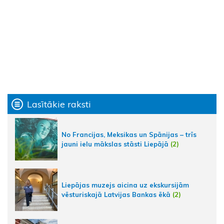
Lasītākie raksti
No Francijas, Meksikas un Spānijas – trīs
jauni ielu mākslas stāsti Liepājā
(2)
Liepājas muzejs aicina uz ekskursijām
vēsturiskajā Latvijas Bankas ēkā
(2)