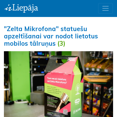
"Zelta Mikrofona" statuešu
apzeltīšanai var nodot lietotus
mobilos tālruņus
(3)