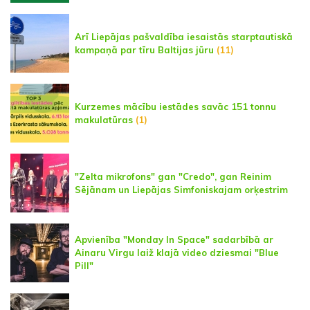
Arī Liepājas pašvaldība iesaistās starptautiskā
kampaņā par tīru Baltijas jūru
(11)
Kurzemes mācību iestādes savāc 151 tonnu
makulatūras
(1)
"Zelta mikrofons" gan "Credo", gan Reinim
Sējānam un Liepājas Simfoniskajam orķestrim
Apvienība "Monday In Space" sadarbībā ar
Ainaru Virgu laiž klajā video dziesmai "Blue
Pill"