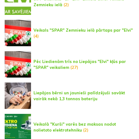
Zemnieku ielā
(2)
Veikals "SPAR" Zemnieku ielā pārtaps par "Elvi"
(4)
Pēc Liedienām trīs no Liepājas "Elvi" kļūs par
"SPAR" veikaliem
(27)
Liepājas bērni un jaunieši palīdzējuši savākt
vairāk nekā 1,3 tonnas bateriju
Veikalā "Kurši" varēs bez maksas nodot
nolietoto elektrotehniku
(2)