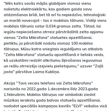
"Mēs katrs savās mājās glabājam vismaz vienu
nolietotu elektroiekārtu, kas gadiem gaida savu
atdzimšanas brīdi, bet tā arī to nepiedzīvo, tehnoloģiski
un morāli novecojot - tas ir mobilais tālrunis. Vidēji viens
mobilais tālrunis satur 0,034 gramus zelta. Tātad, lai
iegūtu nepieciešamo otrreiz pārstrādātā zelta apjomu
vienas "Zelta Mikrofona" statuetes apzeltīšanai,
pietiktu, ja pārstrādē nodotu vismaz 100 mobilos
tālruņus. Mūsu katra sniegtais ieguldījums un atbalsts
"Zelta Mikrofona" statuešu apzeltīšanā ir lielisks veids,
kā uzskatāmi redzēt atkritumu šķirošanas ieguvumus
un reālu otrreizējo izejvielu pielietojumu," uzsver "Zaļā
josta" pārstāve Laima Kubliņa.
Akcija "Tavs vecais telefons vai Zelta Mikrofons"
norisinās no 2022.gada 1.decembra līdz 2023.gada
1.februārim. Mobilos tālruņus var simboliski ziedot
mūzikas ierakstu gada balvas statuešu apzeltīšanai,
nododot speciālās kampaņas kastēs "ELVI" veikalos visā