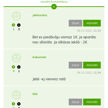
aizvērt komentārus
Jeblonskis
Ziņot
Atbildēt
1
2
06.12.2022.
11:13
Bet es piedāvāju vismaz 1€, ja aparāts
nav slīcināts. Ja slēdzas iekšā - 2€
kukumats
Ziņot
Atbildēt
3
1
06.12.2022.
11:34
Jebli -ej vienreiz ratā
Ehh
Ziņot
Atbildēt
0
0