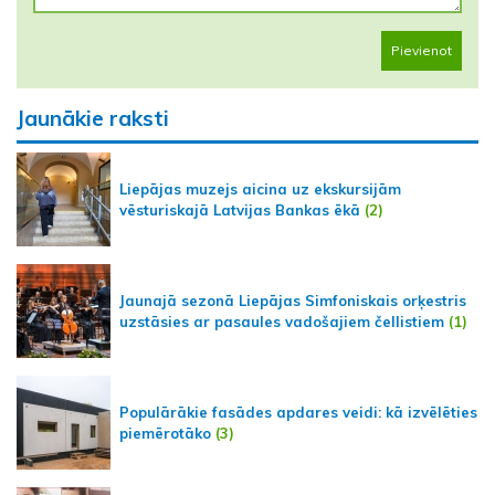
Pievienot
Jaunākie raksti
Liepājas muzejs aicina uz ekskursijām
vēsturiskajā Latvijas Bankas ēkā
(2)
Jaunajā sezonā Liepājas Simfoniskais orķestris
uzstāsies ar pasaules vadošajiem čellistiem
(1)
Populārākie fasādes apdares veidi: kā izvēlēties
piemērotāko
(3)