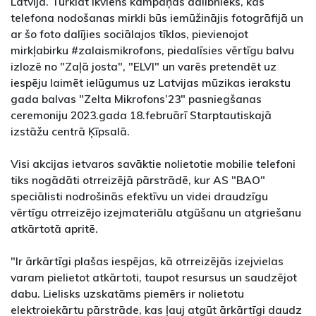
Latvijā. Turklāt ikviens kampaņas dalībnieks, kas
telefona nodošanas mirkli būs iemūžinājis fotogrāfijā un
ar šo foto dalījies sociālajos tīklos, pievienojot
mirkļabirku #zalaismikrofons, piedalīsies vērtīgu balvu
izlozē no "Zaļā josta", "ELVI" un varēs pretendēt uz
iespēju laimēt ielūgumus uz Latvijas mūzikas ierakstu
gada balvas "Zelta Mikrofons’23" pasniegšanas
ceremoniju 2023.gada 18.februārī Starptautiskajā
izstāžu centrā Ķīpsalā.
Visi akcijas ietvaros savāktie nolietotie mobilie telefoni
tiks nogādāti otrreizējā pārstrādē, kur AS "BAO"
speciālisti nodrošinās efektīvu un videi draudzīgu
vērtīgu otrreizējo izejmateriālu atgūšanu un atgriešanu
atkārtotā apritē.
"Ir ārkārtīgi plašas iespējas, kā otrreizējās izejvielas
varam pielietot atkārtoti, taupot resursus un saudzējot
dabu. Lielisks uzskatāms piemērs ir nolietotu
elektroiekārtu pārstrāde, kas ļauj atgūt ārkārtīgi daudz