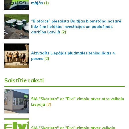
mājās
(1)
“Bioforce” piesaista Baltijas biometāna nozarē
līdz šim lielākās investīcijas un paplašinās
darbību Latvijā
(2)
Aizvadīts Liepājas pludmales tenisa līgas 4.
posms
(2)
Saistītie raksti
SIA "Skarleta" ar "Elvi" zīmolu atver otro veikalu
Liepājā
(7)
SIA "Skarleta" ar "Elvi" zīmolu atver veikalu