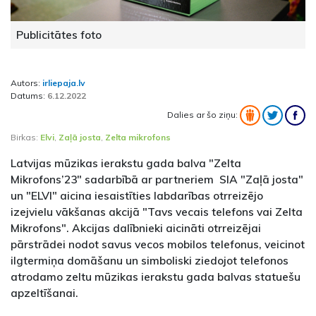
Publicitātes foto
Autors:
irliepaja.lv
Datums:
6.12.2022
Dalies ar šo ziņu:
Birkas:
Elvi
,
Zaļā josta
,
Zelta mikrofons
Latvijas mūzikas ierakstu gada balva "Zelta
Mikrofons’23" sadarbībā ar partneriem SIA "Zaļā josta"
un "ELVI" aicina iesaistīties labdarības otrreizējo
izejvielu vākšanas akcijā "Tavs vecais telefons vai Zelta
Mikrofons". Akcijas dalībnieki aicināti otrreizējai
pārstrādei nodot savus vecos mobilos telefonus, veicinot
ilgtermiņa domāšanu un simboliski ziedojot telefonos
atrodamo zeltu mūzikas ierakstu gada balvas statuešu
apzeltīšanai.