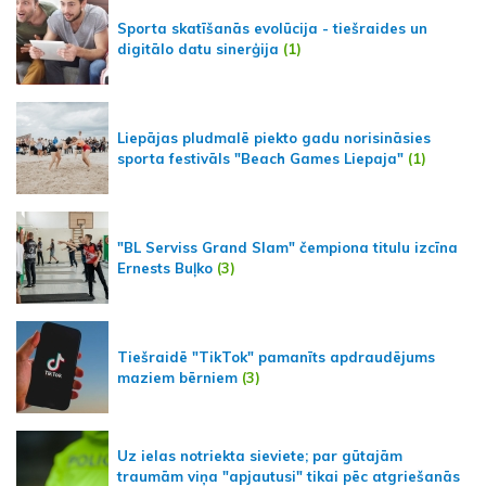
Sporta skatīšanās evolūcija - tiešraides un
digitālo datu sinerģija
(1)
Liepājas pludmalē piekto gadu norisināsies
sporta festivāls "Beach Games Liepaja"
(1)
"BL Serviss Grand Slam" čempiona titulu izcīna
Ernests Buļko
(3)
Tiešraidē "TikTok" pamanīts apdraudējums
maziem bērniem
(3)
Uz ielas notriekta sieviete; par gūtajām
traumām viņa "apjautusi" tikai pēc atgriešanās