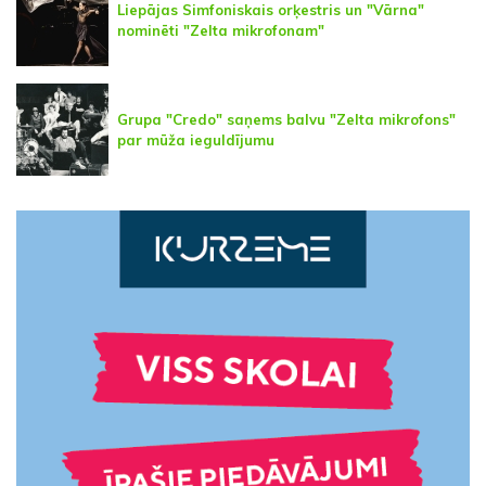
Liepājas Simfoniskais orķestris un "Vārna"
nominēti "Zelta mikrofonam"
Grupa "Credo" saņems balvu "Zelta mikrofons"
par mūža ieguldījumu