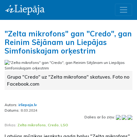
"Zelta mikrofons" gan "Credo", gan
Reinim Sējānam un Liepājas
Simfoniskajam orķestrim
Grupa "Credo" uz "Zelta mikrofona" skatuves. Foto no
Facebook.com
Autors:
irliepaja.lv
Datums:
8.03.2024
Dalies ar šo ziņu:
Birkas:
Zelta mikrofons
,
Credo
,
LSO
Latvijas mūzikas ierakstu gada balvu "Zelta mikrofons"