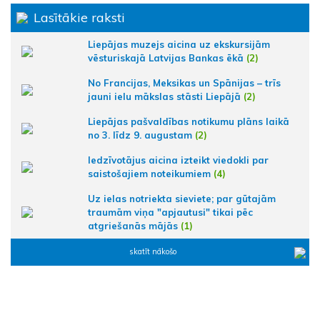
Lasītākie raksti
Liepājas muzejs aicina uz ekskursijām
vēsturiskajā Latvijas Bankas ēkā
(2)
No Francijas, Meksikas un Spānijas – trīs
jauni ielu mākslas stāsti Liepājā
(2)
Liepājas pašvaldības notikumu plāns laikā
no 3. līdz 9. augustam
(2)
Iedzīvotājus aicina izteikt viedokli par
saistošajiem noteikumiem
(4)
Uz ielas notriekta sieviete; par gūtajām
traumām viņa "apjautusi" tikai pēc
atgriešanās mājās
(1)
skatīt nākošo