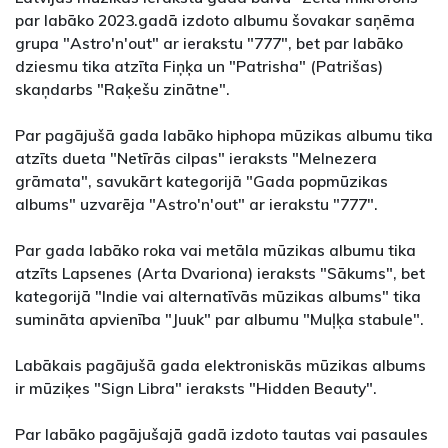
par labāko 2023.gadā izdoto albumu šovakar saņēma
grupa "Astro'n'out" ar ierakstu "777", bet par labāko
dziesmu tika atzīta Fiņķa un "Patrisha" (Patrišas)
skaņdarbs "Raķešu zinātne".
Par pagājušā gada labāko hiphopa mūzikas albumu tika
atzīts dueta "Netīrās cilpas" ieraksts "Melnezera
grāmata", savukārt kategorijā "Gada popmūzikas
albums" uzvarēja "Astro'n'out" ar ierakstu "777".
Par gada labāko roka vai metāla mūzikas albumu tika
atzīts Lapsenes (Arta Dvariona) ieraksts "Sākums", bet
kategorijā "Indie vai alternatīvās mūzikas albums" tika
sumināta apvienība "Juuk" par albumu "Muļķa stabule".
Labākais pagājušā gada elektroniskās mūzikas albums
ir mūziķes "Sign Libra" ieraksts "Hidden Beauty".
Par labāko pagājušajā gadā izdoto tautas vai pasaules