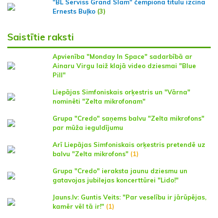
"BL Serviss Grand Slam" čempiona titulu izcīna
Ernests Buļko
(3)
Saistītie raksti
Apvienība "Monday In Space" sadarbībā ar
Ainaru Virgu laiž klajā video dziesmai "Blue
Pill"
Liepājas Simfoniskais orķestris un "Vārna"
nominēti "Zelta mikrofonam"
Grupa "Credo" saņems balvu "Zelta mikrofons"
par mūža ieguldījumu
Arī Liepājas Simfoniskais orķestris pretendē uz
balvu "Zelta mikrofons"
(1)
Grupa "Credo" ieraksta jaunu dziesmu un
gatavojas jubilejas koncerttūrei "Lido!"
Jauns.lv: Guntis Veits: "Par veselību ir jārūpējas,
kamēr vēl tā ir!"
(1)