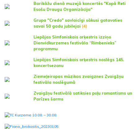
Barikāžu dienā muzejā koncertēs "Kopā Reti
Esošu Draugu Organizācija"
Grupa "Credo" savlaicīgi sākusi gatavoties
savai 50 gadu jubilejai
(4)
Liepājas Simfoniskais orķestris izziņo
Dienvidkurzemes festivāla “Rimbenieks”
programmu
Liepājas Simfoniskais orķestris noslēgs 145.
koncertsezonu
Ziemeļeiropas mūzikas zvaigznes Zvaigžņu
festivāla noslēgumā
Zvaigžņu festivālā satiksies poļu romantisms un
Parīzes šarms