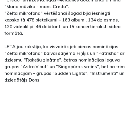
"Mana mūzika - mans Credo".
"Zelta mikrofona" vērtēšanai šogad bija iesniegti
kopskaitā 478 pieteikumi – 163 albumi, 134 dziesmas,
120 videoklipi, 46 debitanti un 15 koncertieraksti video
formātā.
LETA jau rakstīja, ka visvairāk jeb piecas nominācijas
"Zelta mikrofona" balvai saņēma Fiņķis un "Patrisha" ar
dziesmu "Raķešu zinātne", četras nominācijas ieguva
grupas "Astro'n'out" un "Singapūras satīns", bet pa trim
nominācijām - grupas "Sudden Lights", "Instrumenti" un
dziedātājs Dons.