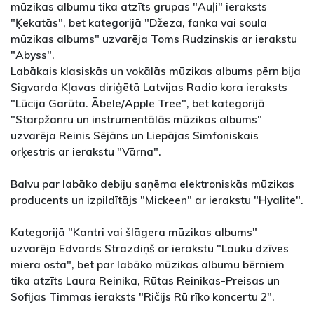
mūzikas albumu tika atzīts grupas "Auļi" ieraksts
"Ķekatās", bet kategorijā "Džeza, fanka vai soula
mūzikas albums" uzvarēja Toms Rudzinskis ar ierakstu
"Abyss".
Labākais klasiskās un vokālās mūzikas albums pērn bija
Sigvarda Kļavas diriģētā Latvijas Radio kora ieraksts
"Lūcija Garūta. Ābele/Apple Tree", bet kategorijā
"Starpžanru un instrumentālās mūzikas albums"
uzvarēja Reinis Sējāns un Liepājas Simfoniskais
orķestris ar ierakstu "Vārna".
Balvu par labāko debiju saņēma elektroniskās mūzikas
producents un izpildītājs "Mickeen" ar ierakstu "Hyalite".
Kategorijā "Kantri vai šlāgera mūzikas albums"
uzvarēja Edvards Strazdiņš ar ierakstu "Lauku dzīves
miera osta", bet par labāko mūzikas albumu bērniem
tika atzīts Laura Reinika, Rūtas Reinikas-Preisas un
Sofijas Timmas ieraksts "Ričijs Rū rīko koncertu 2".