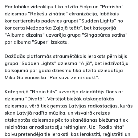
Par labāko videoklipu tika atzīta Fiņķa un "Patrisha"
dziesmas "Raķešu zinātne" ekranizācija, labākais
koncertieraksts padevies grupai "Sudden Lights" no
koncerta Mežaparka Zaļajā teātrī, bet kategorijā
"Albuma dizains" uzvarēja grupa "Singapūras satīns"
par albuma "Super" izskatu.
Dažādās platformās straumētākais ieraksts pērn bijis
grupa "Sudden Lights" dziesma "Aijā", bet iedzīvotāju
balsojumā par gada dziesmu tika atzīta dziedātāja
Mika Galvanovska "Par savu zemi saukt".
Kategorijā "Radio hits" uzvarēja dziedātājs Dons ar
dziesmu "Divatā". Vērtējot biežāk atskaņotākās
dziesmas, vērā tiek ņemtas Latvijas radiostacijas, kurās
skan Latvijā radīta mūzika, un visvairāk reizes
atskaņotās dziesmas pēc to skanēšanas biežuma tiek
reizinātas ar radiostaciju reitingiem. Uz "Radio hita"
balvu pretendēja tie ieraksti, kas ierakstīti, reģistrēti un