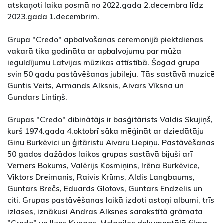
atskaņoti laika posmā no 2022.gada 2.decembra līdz
2023.gada 1.decembrim.
Grupa "Credo" apbalvošanas ceremonijā piektdienas
vakarā tika godināta ar apbalvojumu par mūža
ieguldījumu Latvijas mūzikas attīstībā. Šogad grupa
svin 50 gadu pastāvēšanas jubileju. Tās sastāvā muzicē
Guntis Veits, Armands Alksnis, Aivars Vīksna un
Gundars Lintiņš.
Grupas "Credo" dibinātājs ir basģitārists Valdis Skujiņš,
kurš 1974.gada 4.oktobrī sāka mēģināt ar dziedātāju
Ginu Burkēvici un ģitāristu Aivaru Liepiņu. Pastāvēšanas
50 gados dažādos laikos grupas sastāvā bijuši arī
Verners Bokums, Valērijs Kosmiņins, Irēna Burkēvice,
Viktors Dreimanis, Raivis Krūms, Aldis Langbaums,
Guntars Brečs, Eduards Glotovs, Guntars Endzelis un
citi. Grupas pastāvēšanas laikā izdoti astoņi albumi, trīs
izlases, iznākusi Andras Alksnes sarakstītā grāmata
"Credo" un Ilzes Kungas-Melgailes dokumentālā filma