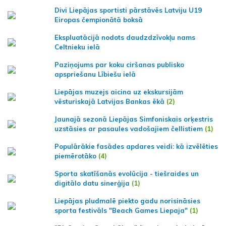
Divi Liepājas sportisti pārstāvēs Latviju U19
Eiropas čempionātā boksā
Ekspluatācijā nodots daudzdzīvokļu nams
Celtnieku ielā
Paziņojums par koku ciršanas publisko
apspriešanu Lībiešu ielā
Liepājas muzejs aicina uz ekskursijām
vēsturiskajā Latvijas Bankas ēkā
(2)
Jaunajā sezonā Liepājas Simfoniskais orķestris
uzstāsies ar pasaules vadošajiem čellistiem
(1)
Populārākie fasādes apdares veidi: kā izvēlēties
piemērotāko
(4)
Sporta skatīšanās evolūcija - tiešraides un
digitālo datu sinerģija
(1)
Liepājas pludmalē piekto gadu norisināsies
sporta festivāls "Beach Games Liepaja"
(1)