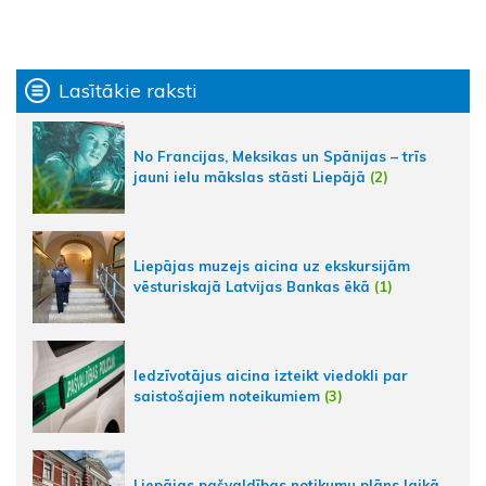
Lasītākie raksti
No Francijas, Meksikas un Spānijas – trīs
jauni ielu mākslas stāsti Liepājā
(2)
Liepājas muzejs aicina uz ekskursijām
vēsturiskajā Latvijas Bankas ēkā
(1)
Iedzīvotājus aicina izteikt viedokli par
saistošajiem noteikumiem
(3)
Liepājas pašvaldības notikumu plāns laikā