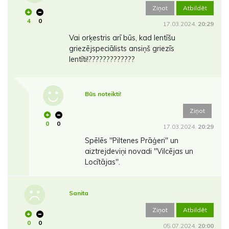
Ziņot
Atbildēt
4
0
17.03.2024.
20:29
Vai orķestris arī būs, kad lentīšu
griezējspeciālists ansiņš griezīs
lentīti!?????????????
Būs noteikti!
Ziņot
0
0
17.03.2024.
20:29
Spēlēs ''Piltenes Prāģeri'' un
aiztrejdeviņi novadi ''Vilcējas un
Locītājas''.
Sanita
Ziņot
Atbildēt
0
0
05.07.2024.
20:00