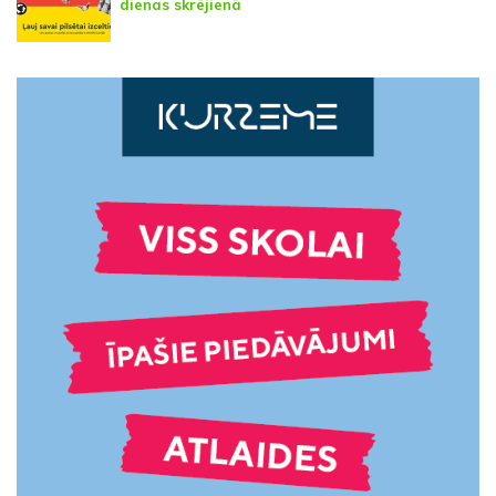
dienas skrējienā