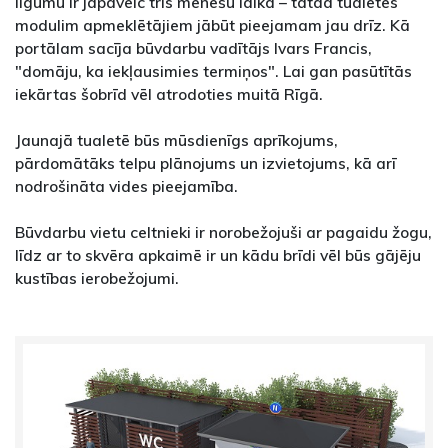
līgumu ir jāpaveic trīs mēnešu laikā – tātad tualetes
modulim apmeklētājiem jābūt pieejamam jau drīz. Kā
portālam sacīja būvdarbu vadītājs Ivars Francis,
"domāju, ka iekļausimies termiņos". Lai gan pasūtītās
iekārtas šobrīd vēl atrodoties muitā Rīgā.
Jaunajā tualetē būs mūsdienīgs aprīkojums,
pārdomātāks telpu plānojums un izvietojums, kā arī
nodrošināta vides pieejamība.
Būvdarbu vietu celtnieki ir norobežojuši ar pagaidu žogu,
līdz ar to skvēra apkaimē ir un kādu brīdi vēl būs gājēju
kustības ierobežojumi.