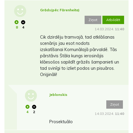
Grāds(pēc Fārenheita)
Ziņot
Atbildēt
8
4
14.03.2024.
11:40
Cik dzirdēju tramvajā, tad atklāšanas
scenārijs jau esot nodots
izskatīšanai Komunālajā pārvaldē. Tās
pārstāvis Štāla kungs ierosinājis
klāesošos sapildīt grāzēs šampanieti un
tad svinīgi to izliet podos un pisuāros.
Oriģināli!
Jeblonskis
Ziņot
4
2
14.03.2024.
11:40
Prosektuālo