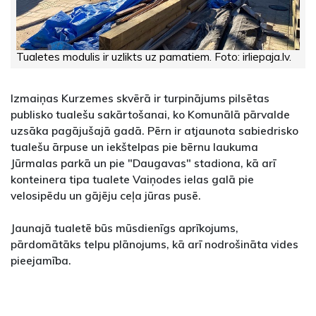
Tualetes modulis ir uzlikts uz pamatiem. Foto: irliepaja.lv.
Izmaiņas Kurzemes skvērā ir turpinājums pilsētas
publisko tualešu sakārtošanai, ko Komunālā pārvalde
uzsāka pagājušajā gadā. Pērn ir atjaunota sabiedrisko
tualešu ārpuse un iekštelpas pie bērnu laukuma
Jūrmalas parkā un pie "Daugavas" stadiona, kā arī
konteinera tipa tualete Vaiņodes ielas galā pie
velosipēdu un gājēju ceļa jūras pusē.
Jaunajā tualetē būs mūsdienīgs aprīkojums,
pārdomātāks telpu plānojums, kā arī nodrošināta vides
pieejamība.