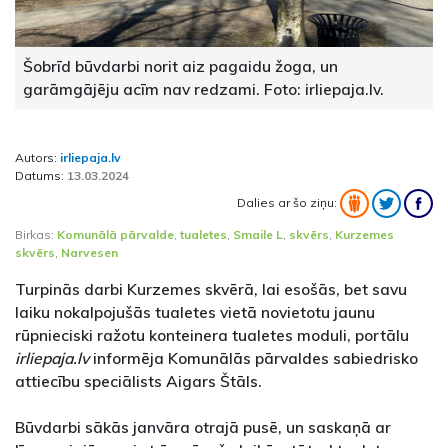
Šobrīd būvdarbi norit aiz pagaidu žoga, un
garāmgājēju acīm nav redzami. Foto: irliepaja.lv.
Autors:
irliepaja.lv
Datums:
13.03.2024
Dalies ar šo ziņu:
Birkas:
Komunālā pārvalde
,
tualetes
,
Smaile L
,
skvērs
,
Kurzemes
skvērs
,
Narvesen
Turpinās darbi Kurzemes skvērā, lai esošās, bet savu
laiku nokalpojušās tualetes vietā novietotu jaunu
rūpnieciski ražotu konteinera tualetes moduli, portālu
irliepaja.lv
informēja Komunālās pārvaldes sabiedrisko
attiecību speciālists Aigars Štāls.
Būvdarbi sākās janvāra otrajā pusē, un saskaņā ar