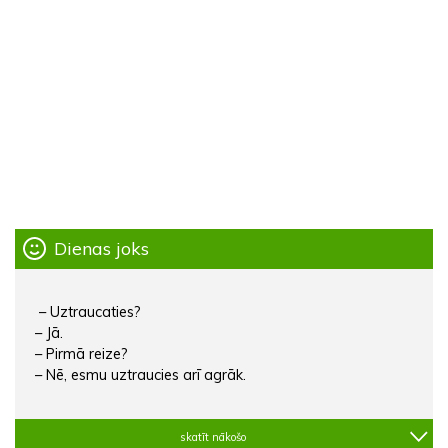
Dienas joks
– Uztraucaties?
– Jā.
– Pirmā reize?
– Nē, esmu uztraucies arī agrāk.
skatīt nākošo