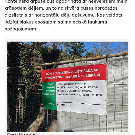
Konteinera ārpuse būs apdarināta ar neēvelētiem melni
krāsotiem dēļiem, un to no skvēra puses norobežos
aizslietnis ar horizontālu dēļu apšuvumu, kas veidots
līdzīgi blakus esošajam saimnieciskā laukuma
nožogojumam.