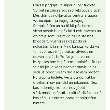
Laiks ir pagājis un super duper tualete.
Varbūt instances sadzird. Iebraucèja acīm.
Mēs dāmas nokļuvušas centrā ieraugām
wc nu ejam- ja vajag tā vajag.
Samaksājām un nu tā kā pēc inerces
viena nospiež un pēkšņi durvis atveras un
atvērējs samulsis mīņājas un stostās.
Izrādās turvuena sēž uz poda ar
nolaistām biksēm. A nu kuriozs ka durvis
ta nevar aizvērt jo pašas atverās un
auzveras pēc brīža..Nu jo durvis no
iekšpuses nav iespējams nobloķēt. Līdz ar
to riskējot ja kāds neatver durvis un tu
sēdi uz poda visiem ārā esošiem redzot.
Nu glauna tualete. Vērts pārdomāt lai
cilvēkiem nav jāmulst un jākaunās. Nez
kas izdomāja ka tolei nav jābūt
slēdzamai... arī patiktu būt tā cilvēka pusē
kas sēd uz tualetes poda ar nolaistām
biksēm.