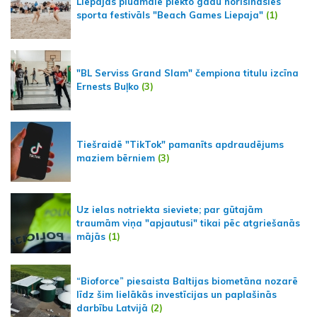
Liepājas pludmalē piekto gadu norisināsies
sporta festivāls "Beach Games Liepaja"
(1)
"BL Serviss Grand Slam" čempiona titulu izcīna
Ernests Buļko
(3)
Tiešraidē "TikTok" pamanīts apdraudējums
maziem bērniem
(3)
Uz ielas notriekta sieviete; par gūtajām
traumām viņa "apjautusi" tikai pēc atgriešanās
mājās
(1)
“Bioforce” piesaista Baltijas biometāna nozarē
līdz šim lielākās investīcijas un paplašinās
darbību Latvijā
(2)