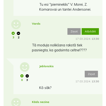
Tu esi "piemineklis" V. Morei, Z.
Komarovai un tantei Andersonei.
Vards
Ziņot
Atbildēt
3
2
17.03.2024.
13:30
Tā moduļa nolikšana rakstā tiek
pasniegta, ka gadsimta celtne!????
Jeblonskis
Ziņot
0
3
17.03.2024.
13:30
Kō sāk?
Kāds nezina