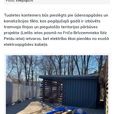
Foto: irliepaja.lv.
Tualetes konteiners būs pieslēgts pie ūdensapgādes un
kanalizācijas tīkla, kas pagājušajā gadā ir izbūvēts
tramvaja līnijas un piegulošās teritorijas pārbūves
projekta (Lielās ielas posmā no Friča Brīvzemnieka līdz
Peldu ielai) ietvaros, bet elektrība ēkai pienāks no esošā
elektroapgādes kabeļa.