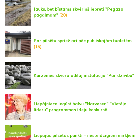
Jauks, bet bīstams skvēriņš iepretī "Pegaza
pagalmam"
(20)
Par pilsētu spriež arī pēc publiskajām tualetēm
(15)
Kurzemes skvērā atklāj instalāciju "Par dzīvību"
Liepājniece iegūst balvu "Narvesen" "Vietējo
līderu" programmas ideju konkursā
Liepājas pilsētas punkti – nesteidzīgiem mirkļiem