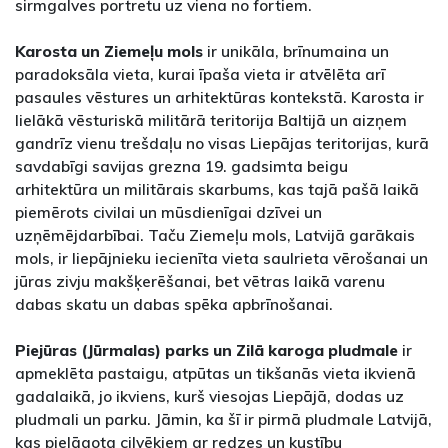
sirmgalves portretu uz viena no fortiem.
Karosta un Ziemeļu mols
ir unikāla, brīnumaina un
paradoksāla vieta, kurai īpaša vieta ir atvēlēta arī
pasaules vēstures un arhitektūras kontekstā. Karosta ir
lielākā vēsturiskā militārā teritorija Baltijā un aizņem
gandrīz vienu trešdaļu no visas Liepājas teritorijas, kurā
savdabīgi savijas grezna 19. gadsimta beigu
arhitektūra un militārais skarbums, kas tajā pašā laikā
piemērots civilai un mūsdienīgai dzīvei un
uzņēmējdarbībai. Taču Ziemeļu mols, Latvijā garākais
mols, ir liepājnieku iecienīta vieta saulrieta vērošanai un
jūras zivju makšķerēšanai, bet vētras laikā varenu
dabas skatu un dabas spēka apbrīnošanai.
Piejūras (Jūrmalas) parks un Zilā karoga pludmale
ir
apmeklēta pastaigu, atpūtas un tikšanās vieta ikvienā
gadalaikā, jo ikviens, kurš viesojas Liepājā, dodas uz
pludmali un parku. Jāmin, ka šī ir pirmā pludmale Latvijā,
kas pielāgota cilvēkiem ar redzes un kustību