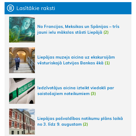
Lasītākie raksti
No Francijas, Meksikas un Spānijas – trīs
jauni ielu mākslas stāsti Liepājā
(2)
Liepājas muzejs aicina uz ekskursijām
vēsturiskajā Latvijas Bankas ēkā
(1)
Iedzīvotājus aicina izteikt viedokli par
saistošajiem noteikumiem
(3)
Liepājas pašvaldības notikumu plāns laikā
no 3. līdz 9. augustam
(2)