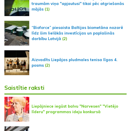
traumām viņa "apjautusi" tikai pēc atgriešanās
mājās
(1)
“Bioforce” piesaista Baltijas biometāna nozarē
līdz šim lielākās investīcijas un paplašinās
darbību Latvijā
(2)
Aizvadīts Liepājas pludmales tenisa līgas 4.
posms
(2)
Saistītie raksti
Liepājniece iegūst balvu "Narvesen" "Vietējo
līderu" programmas ideju konkursā