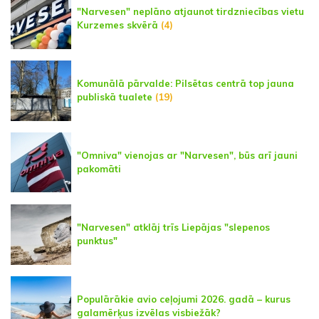
"Narvesen" neplāno atjaunot tirdzniecības vietu
Kurzemes skvērā
(4)
Komunālā pārvalde: Pilsētas centrā top jauna
publiskā tualete
(19)
"Omniva" vienojas ar "Narvesen", būs arī jauni
pakomāti
"Narvesen" atklāj trīs Liepājas "slepenos
punktus"
Populārākie avio ceļojumi 2026. gadā – kurus
galamērķus izvēlas visbiežāk?