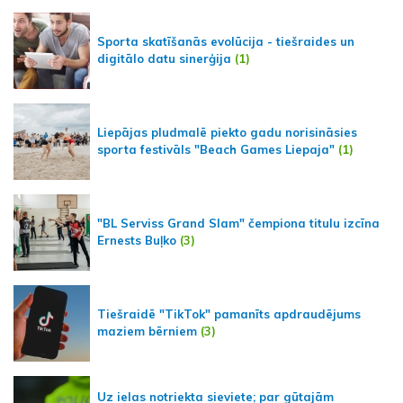
Sporta skatīšanās evolūcija - tiešraides un
digitālo datu sinerģija
(1)
Liepājas pludmalē piekto gadu norisināsies
sporta festivāls "Beach Games Liepaja"
(1)
"BL Serviss Grand Slam" čempiona titulu izcīna
Ernests Buļko
(3)
Tiešraidē "TikTok" pamanīts apdraudējums
maziem bērniem
(3)
Uz ielas notriekta sieviete; par gūtajām