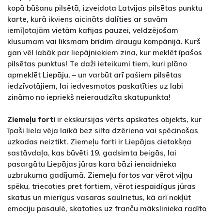
kopā būšanu pilsētā, izveidota Latvijas pilsētas punktu
karte, kurā ikviens aicināts dalīties ar savām
iemīļotajām vietām kafijas pauzei, veldzējošam
klusumam vai līksmam brīdim draugu kompānijā. Kurš
gan vēl labāk par liepājniekiem zina, kur meklēt īpašos
pilsētas punktus! Te daži ieteikumi tiem, kuri plāno
apmeklēt Liepāju, – un varbūt arī pašiem pilsētas
iedzīvotājiem, lai iedvesmotos paskatīties uz labi
zināmo no iepriekš neieraudzīta skatupunkta!
Ziemeļu forti
ir ekskursijas vērts apskates objekts, kur
īpaši liela vēja laikā bez silta dzēriena vai spēcinošas
uzkodas neiztikt. Ziemeļu forti ir Liepājas cietokšņa
sastāvdaļa, kas būvēti 19. gadsimta beigās, lai
pasargātu Liepājas jūras kara bāzi ienaidnieka
uzbrukuma gadījumā. Ziemeļu fortos var vērot viļņu
spēku, triecoties pret fortiem, vērot iespaidīgus jūras
skatus un mierīgus vasaras saulrietus, kā arī nokļūt
emociju pasaulē, skatoties uz franču mākslinieka radīto