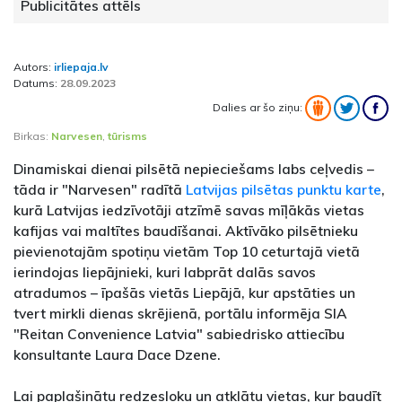
Publicitātes attēls
Autors:
irliepaja.lv
Datums:
28.09.2023
Dalies ar šo ziņu:
Birkas:
Narvesen
,
tūrisms
Dinamiskai dienai pilsētā nepieciešams labs ceļvedis –
tāda ir "Narvesen" radītā
Latvijas pilsētas punktu karte
,
kurā Latvijas iedzīvotāji atzīmē savas mīļākās vietas
kafijas vai maltītes baudīšanai. Aktīvāko pilsētnieku
pievienotajām spotiņu vietām Top 10 ceturtajā vietā
ierindojas liepājnieki, kuri labprāt dalās savos
atradumos – īpašās vietās Liepājā, kur apstāties un
tvert mirkli dienas skrējienā, portālu informēja SIA
"Reitan Convenience Latvia" sabiedrisko attiecību
konsultante Laura Dace Dzene.
Lai paplašinātu redzesloku un atklātu vietas, kur baudīt