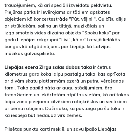
traucējumiem, kā arī speciāli izveidotu peldvietu.
Piejūras parks ir ievērojams ar tādiem apskates
objektiem kā koncertestrāde "Pūt, vējiņi!", Gulbīšu dīķis
ar strūklakām, saliņa un tiltiņš, muzikālais un
izgaismotais vides dizaina objekts "Spoku koks" par
godu Liepājas rokgrupai "Līvi", kā arī Latvijā lielākās
bungas kā atgādinājums par Liepāju kā Latvijas
mūzikas galvaspilsētu.
Liepājas ezera Zirgu salas dabas taka
ir četrus
kilometrus gara koka laipu pastaigu taka, kas aprīkota
ar divām skatu platformām ezerā un putnu vērošanas
torni. Taka papildināta ar augu stādījumiem, āra
trenažieriem un iekārtotām atpūtas vietām, kā arī takas
laipu zona pieejama cilvēkiem ratiņkrēslos un vecākiem
ar bērnu ratiņiem. Daži saka, ka pastaiga pa šo taku ir
kā iespēja būt nedaudz virs zemes.
Pilsētas punktu karti meklē, un savu īpašo Liepājas