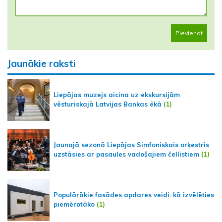
Pievienot
Jaunākie raksti
Liepājas muzejs aicina uz ekskursijām
vēsturiskajā Latvijas Bankas ēkā
(1)
Jaunajā sezonā Liepājas Simfoniskais orķestris
uzstāsies ar pasaules vadošajiem čellistiem
(1)
Populārākie fasādes apdares veidi: kā izvēlēties
piemērotāko
(1)