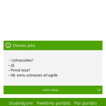
Dienas joks
– Uztraucaties?
– Jā.
– Pirmā reize?
– Nē, esmu uztraucies arī agrāk.
skatīt nākošo
Sludinājumi
Reklāma portālā
Par portālu