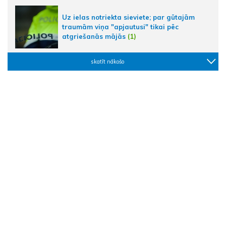
Uz ielas notriekta sieviete; par gūtajām
traumām viņa "apjautusi" tikai pēc
atgriešanās mājās
(1)
skatīt nākošo