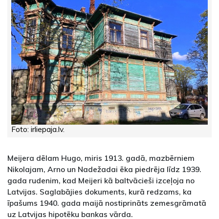
Foto: irliepaja.lv.
Meijera dēlam Hugo, miris 1913. gadā, mazbērniem
Nikolajam, Arno un Nadežadai ēka piedrēja līdz 1939.
gada rudenim, kad Meijeri kā baltvācieši izceļoja no
Latvijas. Saglabājies dokuments, kurā redzams, ka
īpašums 1940. gada maijā nostiprināts zemesgrāmatā
uz Latvijas hipotēku bankas vārda.