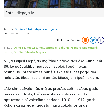
Foto: irliepaja.lv
Autors:
Gunārs Silakaktiņš, irliepaja.lv
Datums:
9.01.2021
Dalies ar šo ziņu:
Birkas:
Uliha 36
,
vēsture
,
nekustamais īpašums
,
Gunārs Silakaktiņš
,
izsole
,
Gotlībs Diterihs Meijers
Nu jau bijusī Liepājas izglītības pārvaldes ēka Uliha ielā
36, ko pašvaldība nodevusi izsolei, liepājniekus
rosinājusi interesēties par šīs skaistās, bet pagalam
nolaistās ēkas izcelsmi un tās bijušajiem īpašniekiem.
Līdz šim dzīvojamās mājas precīzs celtniecības gads
nav noskaidrots, taču vairākos avotos norādīts
aptuvenais būvniecības periods: 1910. – 1912. gads.
Koka ēka uz vidēji augsta mūra cokola celta uz