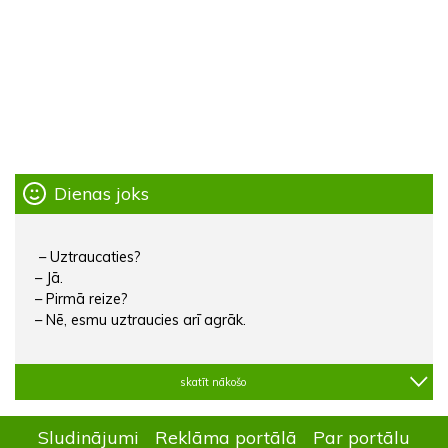
Dienas joks
– Uztraucaties?
– Jā.
– Pirmā reize?
– Nē, esmu uztraucies arī agrāk.
skatīt nākošo
Sludinājumi
Reklāma portālā
Par portālu