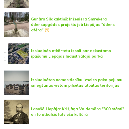
Gunārs Silakaktiņš: Inženiera Smrekera
ūdensapgādes projekts jeb Liepājas "ūdens
afēra"
(9)
Izsludinās atkārtotu izsoli par nekustamo
īpašumu Liepājas Industriālajā parkā
Izsludinātas nomas tiesību izsoles pakalpojumu
sniegšanas vietām pilsētas atpūtas teritorijās
Lasošā Liepāja: Krišjāņa Valdemāra "300 stāsti"
un to atbalsis latviešu kultūrā