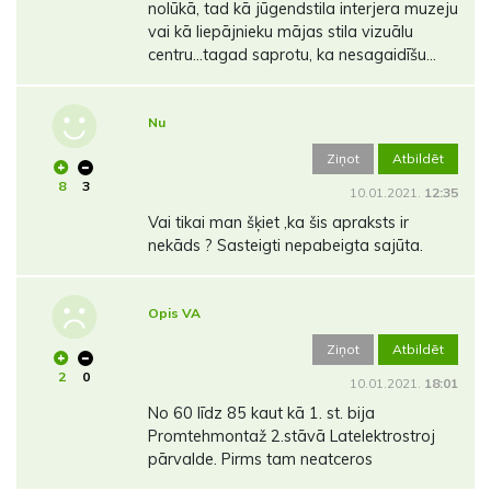
nolūkā, tad kā jūgendstila interjera muzeju
vai kā liepājnieku mājas stila vizuālu
centru...tagad saprotu, ka nesagaidīšu...
Nu
Ziņot
Atbildēt
8
3
10.01.2021.
12:35
Vai tikai man šķiet ,ka šis apraksts ir
nekāds ? Sasteigti nepabeigta sajūta.
Opis VA
Ziņot
Atbildēt
2
0
10.01.2021.
18:01
No 60 līdz 85 kaut kā 1. st. bija
Promtehmontaž 2.stāvā Latelektrostroj
pārvalde. Pirms tam neatceros