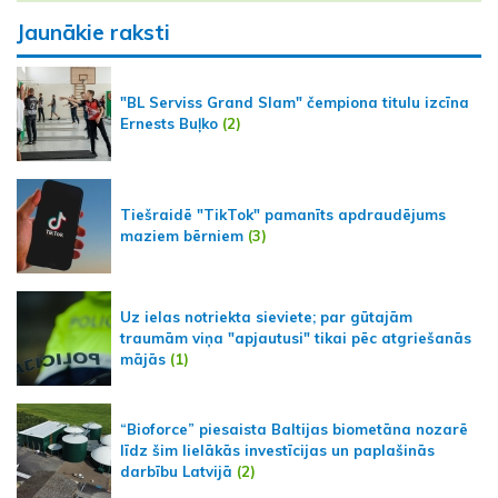
Jaunākie raksti
"BL Serviss Grand Slam" čempiona titulu izcīna
Ernests Buļko
(2)
Tiešraidē "TikTok" pamanīts apdraudējums
maziem bērniem
(3)
Uz ielas notriekta sieviete; par gūtajām
traumām viņa "apjautusi" tikai pēc atgriešanās
mājās
(1)
“Bioforce” piesaista Baltijas biometāna nozarē
līdz šim lielākās investīcijas un paplašinās
darbību Latvijā
(2)