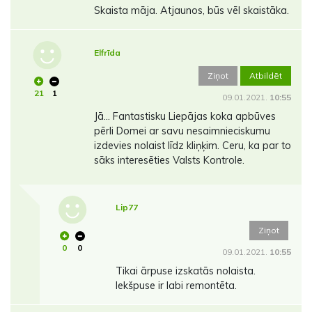
Skaista māja. Atjaunos, būs vēl skaistāka.
Elfrīda
Ziņot
Atbildēt
21
1
09.01.2021.
10:55
Jā... Fantastisku Liepājas koka apbūves
pērli Domei ar savu nesaimnieciskumu
izdevies nolaist līdz kliņķim. Ceru, ka par to
sāks interesēties Valsts Kontrole.
Lip77
Ziņot
0
0
09.01.2021.
10:55
Tikai ārpuse izskatās nolaista.
Iekšpuse ir labi remontēta.