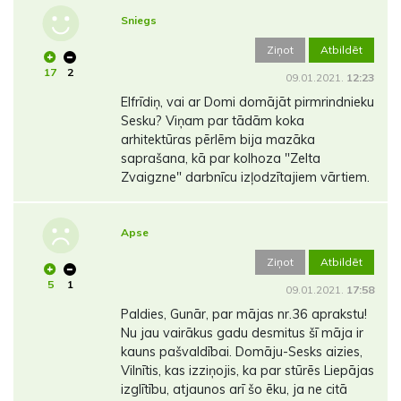
Sniegs
Ziņot
Atbildēt
17
2
09.01.2021.
12:23
Elfrīdiņ, vai ar Domi domājāt pirmrindnieku
Sesku? Viņam par tādām koka
arhitektūras pērlēm bija mazāka
saprašana, kā par kolhoza "Zelta
Zvaigzne" darbnīcu izļodzītajiem vārtiem.
Apse
Ziņot
Atbildēt
5
1
09.01.2021.
17:58
Paldies, Gunār, par mājas nr.36 aprakstu!
Nu jau vairākus gadu desmitus šī māja ir
kauns pašvaldībai. Domāju-Sesks aizies,
Vilnītis, kas izziņojis, ka par stūrēs Liepājas
izglītību, atjaunos arī šo ēku, ja ne citā