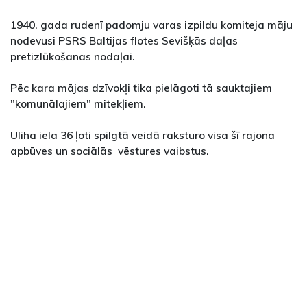
1940. gada rudenī padomju varas izpildu komiteja māju
nodevusi PSRS Baltijas flotes Sevišķās daļas
pretizlūkošanas nodaļai.
Pēc kara mājas dzīvokļi tika pielāgoti tā sauktajiem
"komunālajiem" mitekļiem.
Uliha iela 36 ļoti spilgtā veidā raksturo visa šī rajona
apbūves un sociālās vēstures vaibstus.