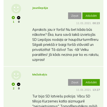
Jaunliepāja
Ziņot
Atbildēt
1
0
11.01.2021.
00:23
Apraksts jau ir foršs! Nu bet kāda būs
nākotne? Ēka, kura savā laikā izvietojās
SD Liepājas nodaļa ar haupšturturmfīreru
Silgaili priekšā ir baigi foršā stāvoklī un
privatizēta! Tā dzīvo! Tas -tā! Velku
paralēles! Jā kāds nezina par ko es rakstu,
uzprasi!
Mežakaķis
Ziņot
Atbildēt
2
0
11.01.2021.
13:27
Tur bija SD latviešu policija. Vācu SD
tēloja Kurzemes katla aizmugurē
"neizvietojamus" Toma/Republikas mājā.