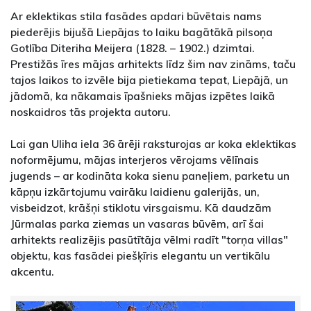
Ar eklektikas stila fasādes apdari būvētais nams
piederējis bijušā Liepājas to laiku bagātākā pilsoņa
Gotlība Diteriha Meijera (1828. – 1902.) dzimtai.
Prestižās īres mājas arhitekts līdz šim nav zināms, taču
tajos laikos to izvēle bija pietiekama tepat, Liepājā, un
jādomā, ka nākamais īpašnieks mājas izpētes laikā
noskaidros tās projekta autoru.
Lai gan Uliha iela 36 ārēji raksturojas ar koka eklektikas
noformējumu, mājas interjeros vērojams vēlīnais
jugends – ar kodināta koka sienu paneļiem, parketu un
kāpņu izkārtojumu vairāku laidienu galerijās, un,
visbeidzot, krāšņi stiklotu virsgaismu. Kā daudzām
Jūrmalas parka ziemas un vasaras būvēm, arī šai
arhitekts realizējis pasūtītāja vēlmi radīt "torņa villas"
objektu, kas fasādei piešķīris elegantu un vertikālu
akcentu.