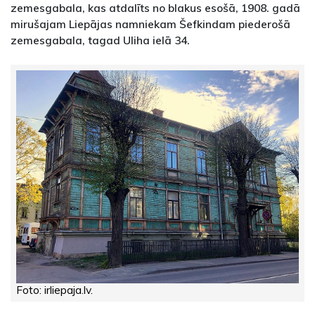
zemesgabala, kas atdalīts no blakus esošā, 1908. gadā
mirušajam Liepājas namniekam Šefkindam piederošā
zemesgabala, tagad Uliha ielā 34.
Foto: irliepaja.lv.