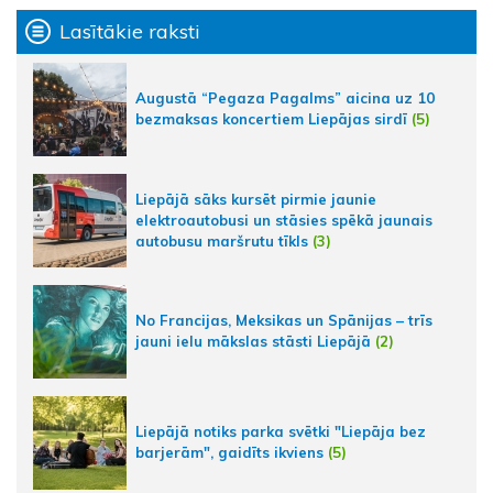
Lasītākie raksti
Augustā “Pegaza Pagalms” aicina uz 10
bezmaksas koncertiem Liepājas sirdī
(5)
Liepājā sāks kursēt pirmie jaunie
elektroautobusi un stāsies spēkā jaunais
autobusu maršrutu tīkls
(3)
No Francijas, Meksikas un Spānijas – trīs
jauni ielu mākslas stāsti Liepājā
(2)
Liepājā notiks parka svētki "Liepāja bez
barjerām", gaidīts ikviens
(5)