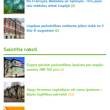
No Francijas, Meksikas un Spānijas – trīs jauni
ielu mākslas stāsti Liepājā
(2)
Liepājas pašvaldības notikumu plāns laikā no 3.
līdz 9. augustam
(2)
Saistītie raksti
Šogad pārdoti pašvaldības īpašumi par kopējo
summu 288 730 eiro
(1)
Oļegs Hramovs iegādājies vēl vienu īpašumu –
bijušo Izglītības pārvaldi
(13)