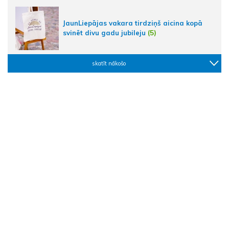
JaunLiepājas vakara tirdziņš aicina kopā
svinēt divu gadu jubileju
(5)
skatīt nākošo