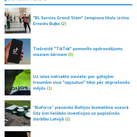
"BL Serviss Grand Slam" čempiona titulu izcīna
Ernests Buļko
(2)
Tiešraidē "TikTok" pamanīts apdraudējums
maziem bērniem
(3)
Uz ielas notriekta sieviete; par gūtajām
traumām viņa "apjautusi" tikai pēc atgriešanās
mājās
(1)
“Bioforce” piesaista Baltijas biometāna nozarē
līdz šim lielākās investīcijas un paplašinās
darbību Latvijā
(2)