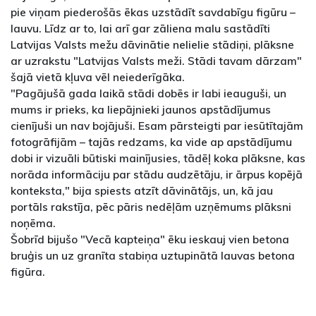
pie viņam piederošās ēkas uzstādīt savdabīgu figūru –
lauvu. Līdz ar to, lai arī gar zāliena malu sastādīti
Latvijas Valsts mežu dāvinātie nelielie stādiņi, plāksne
ar uzrakstu "Latvijas Valsts meži. Stādi tavam dārzam"
šajā vietā kļuva vēl neiederīgāka.
"Pagājušā gada laikā stādi dobēs ir labi ieauguši, un
mums ir prieks, ka liepājnieki jaunos apstādījumus
cienījuši un nav bojājuši. Esam pārsteigti par iesūtītajām
fotogrāfijām – tajās redzams, ka vide ap apstādījumu
dobi ir vizuāli būtiski mainījusies, tādēļ koka plāksne, kas
norāda informāciju par stādu audzētāju, ir ārpus kopējā
konteksta," bija spiests atzīt dāvinātājs, un, kā jau
portāls rakstīja, pēc pāris nedēļām uzņēmums plāksni
noņēma.
Šobrīd bijušo "Vecā kapteiņa" ēku ieskauj vien betona
bruģis un uz granīta stabiņa uztupinātā lauvas betona
figūra.