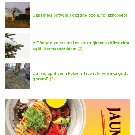
Uzņēmējs patvaļīgi apzāģē ozolu, to izkropļojot
Arī šogad valsts mežos katra ģimene drīkst cirst
eglīti Ziemassvētkiem
(2)
Dancis ap diviem kokiem Tisē ielā vairāku gadu
garumā
(2)