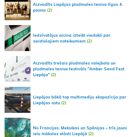
Aizvadīts Liepājas pludmales tenisa līgas 4.
posms
(2)
Iedzīvotājus aicina izteikt viedokli par
saistošajiem noteikumiem
(2)
Aizvadīts trešais pludmales volejbola un
pludmales tenisa festivāls "Amber Sand Fest
Liepāja"
(2)
Liepājas bākā top multimediju ekspozīcija par
Liepājas ostu
(2)
No Francijas, Meksikas un Spānijas – trīs jauni
ielu mākslas stāsti Liepājā
(2)