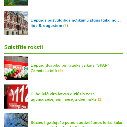
Liepājas pašvaldības notikumu plāns laikā no 3.
līdz 9. augustam
(2)
Saistītie raksti
Liepājā darbību pārtrauks veikals "SPAR"
Zemnieku ielā
(9)
Uliha ielā virs ietves aizlūzis zars,
ugunsdzēsējiem mierīga diennakts
(1)
Sācies ligzdojošo putnu saudzēšanas laiks, koku