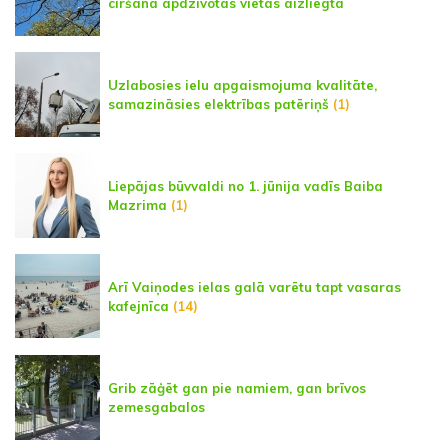
ciršana apdzīvotās vietās aizliegta
Uzlabosies ielu apgaismojuma kvalitāte,
samazināsies elektrības patēriņš
(1)
Liepājas būvvaldi no 1. jūnija vadīs Baiba
Mazrima
(1)
Arī Vaiņodes ielas galā varētu tapt vasaras
kafejnīca
(14)
Grib zāģēt gan pie namiem, gan brīvos
zemesgabalos