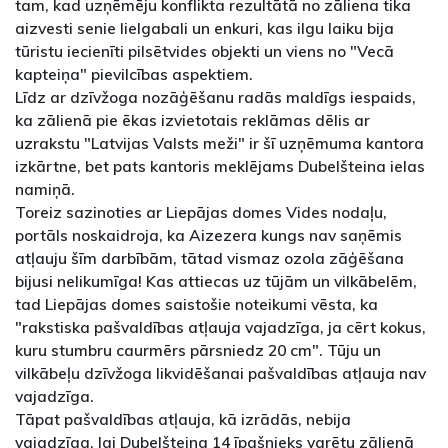
tam, kad uzņēmēju konflikta rezultātā no zāliena tika
aizvesti senie lielgabali un enkuri, kas ilgu laiku bija
tūristu iecienīti pilsētvides objekti un viens no "Vecā
kapteiņa" pievilcības aspektiem.
Līdz ar dzīvžoga nozāģēšanu radās maldīgs iespaids,
ka zālienā pie ēkas izvietotais reklāmas dēlis ar
uzrakstu "Latvijas Valsts meži" ir šī uzņēmuma kantora
izkārtne, bet pats kantoris meklējams Dubelšteina ielas
namiņā.
Toreiz sazinoties ar Liepājas domes Vides nodaļu,
portāls noskaidroja, ka Aizezera kungs nav saņēmis
atļauju šīm darbībām, tātad vismaz ozola zāģēšana
bijusi nelikumīga! Kas attiecas uz tūjām un vilkābelēm,
tad Liepājas domes saistošie noteikumi vēsta, ka
"rakstiska pašvaldības atļauja vajadzīga, ja cērt kokus,
kuru stumbru caurmērs pārsniedz 20 cm". Tūju un
vilkābeļu dzīvžoga likvidēšanai pašvaldības atļauja nav
vajadzīga.
Tāpat pašvaldības atļauja, kā izrādās, nebija
vajadzīga, lai Dubelšteina 14 īpašnieks varētu zālienā