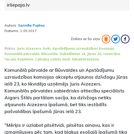
irliepaja.lv
Autors:
Sarmīte Pujēna
Datums:
1.09.2017
Dalies ar šo ziņu:
Birkas:
Juris Aizezers
,
koki
,
Apstādījumu uzraudzības komisija
,
Komunālā pārvalde
,
Būvvalde
,
Dubelšteina 14
,
Jūras 23
,
restorāns
Vecais kapteinis
,
Latvijas valsts meži
,
labiekārtošana
Komunālā pārvalde ar Būvvaldes un Apstādījumu
uzraudzības komisijas akceptu atjaunos dzīvžogu Jūras
ielā 23, ko likvidēja uzņēmējs Juris Aizezers.
Komunālās pārvaldes sabiedrisko attiecību speciālists
Aigars Štāls portālam sacīja, ka dzīvžogs netiks
atjaunots Aizezera īpašumā, bet tiks iestādīts
pašvaldības īpašumā Jūras ielā 23.
"Mērķis ir uzlabot pilsētvidi, pilsētas ainavu, kas ir
izmainījusies pēc tam, kad blakus esošajā īpašumā tika