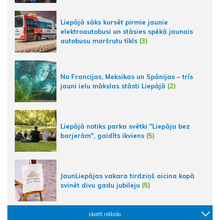
Liepājā sāks kursēt pirmie jaunie
elektroautobusi un stāsies spēkā jaunais
autobusu maršrutu tīkls
(3)
No Francijas, Meksikas un Spānijas – trīs
jauni ielu mākslas stāsti Liepājā
(2)
Liepājā notiks parka svētki "Liepāja bez
barjerām", gaidīts ikviens
(5)
JaunLiepājas vakara tirdziņš aicina kopā
svinēt divu gadu jubileju
(5)
skatīt nākošo