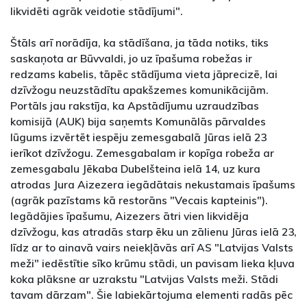
likvidēti agrāk veidotie stādījumi".
Štāls arī norādīja, ka stādīšana, ja tāda notiks, tiks
saskaņota ar Būvvaldi, jo uz īpašuma robežas ir
redzams kabelis, tāpēc stādījuma vieta jāprecizē, lai
dzīvžogu neuzstādītu apakšzemes komunikācijām.
Portāls jau rakstīja, ka Apstādījumu uzraudzības
komisijā (AUK) bija saņemts Komunālās pārvaldes
lūgums izvērtēt iespēju zemesgabalā Jūras ielā 23
ierīkot dzīvžogu. Zemesgabalam ir kopīga robeža ar
zemesgabalu Jēkaba Dubelšteina ielā 14, uz kura
atrodas Jura Aizezera iegādātais nekustamais īpašums
(agrāk pazīstams kā restorāns "Vecais kapteinis").
Iegādājies īpašumu, Aizezers ātri vien likvidēja
dzīvžogu, kas atradās starp ēku un zālienu Jūras ielā 23,
līdz ar to ainavā vairs neiekļāvās arī AS "Latvijas Valsts
meži" iedēstītie sīko krūmu stādi, un pavisam lieka kļuva
koka plāksne ar uzrakstu "Latvijas Valsts meži. Stādi
tavam dārzam". Šie labiekārtojuma elementi radās pēc