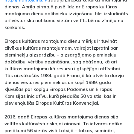
dienas. Aprīļa pirmajā pusē līdz ar Eiropas kultūras
mantojuma dienu dalībnieku izziņošanu, tiks izsludināts
arī vēsturisku notikumu vietām veltīts bērnu zīmējumu
konkurss.
Eiropas kultūras mantojuma dienu mērķis ir tuvināt
cilvēkus kultūras mantojumam, vairojot izpratni par
pieminekļu aizsardzību – aizsargājamo pieminekļu
dažādību, vērtību apzināšanu, saglabāšanu, kā arī
kultūras mantojumu kā resursu ilgtspējīgai attīstībai.
Tās aizsākušās 1984. gadā Francijā kā atvērto durvju
dienas vēstures pieminekļos un kopš 1999. gada
kļuvušas par kopīgu Eiropas Padomes un Eiropas
Komisijas iniciatīvu, kurā piedalās 50 valstis, kas ir
pievienojušās Eiropas Kultūras Konvencijai.
2016. gadā Eiropas kultūras mantojuma dienas bija
veltītas kultūrvēsturiskajai ainavai. To ietvaros notika
pasākumi 56 vietās visā Latvijā – talkas, semināri,