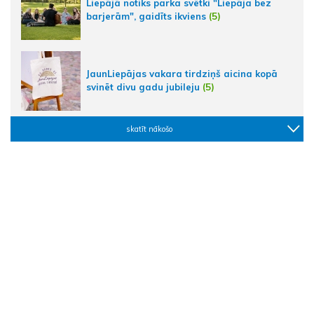
Liepājā notiks parka svētki "Liepāja bez
barjerām", gaidīts ikviens
(5)
JaunLiepājas vakara tirdziņš aicina kopā
svinēt divu gadu jubileju
(5)
skatīt nākošo