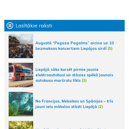
Lasītākie raksti
Augustā “Pegaza Pagalms” aicina uz 10
bezmaksas koncertiem Liepājas sirdī
(5)
Liepājā sāks kursēt pirmie jaunie
elektroautobusi un stāsies spēkā jaunais
autobusu maršrutu tīkls
(3)
No Francijas, Meksikas un Spānijas – trīs
jauni ielu mākslas stāsti Liepājā
(2)