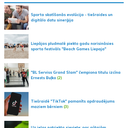
Sporta skatīšanās evolūcija - tiešraides un
digitālo datu sinerģija
Liepājas pludmalē piekto gadu norisināsies
sporta festivāls "Beach Games Liepaja"
"BL Serviss Grand Slam" čempiona titulu izcīna
Ernests Buļko
(2)
Tiešraidē "TikTok" pamanīts apdraudējums
maziem bērniem
(3)
Uz ielas notriekta sieviete; par gūtajām