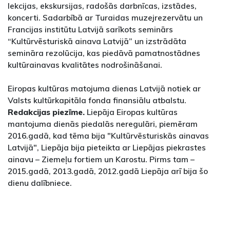
lekcijas, ekskursijas, radošās darbnīcas, izstādes,
koncerti. Sadarbībā ar Turaidas muzejrezervātu un
Francijas institūtu Latvijā sarīkots seminārs
“Kultūrvēsturiskā ainava Latvijā” un izstrādāta
semināra rezolūcija, kas piedāvā pamatnostādnes
kultūrainavas kvalitātes nodrošināšanai.
Eiropas kultūras matojuma dienas Latvijā notiek ar
Valsts kultūrkapitāla fonda finansiālu atbalstu.
Redakcijas piezīme.
Liepāja Eiropas kultūras
mantojuma dienās piedalās neregulāri, piemēram
2016.gadā, kad tēma bija "Kultūrvēsturiskās ainavas
Latvijā", Liepāja bija pieteikta ar Liepājas piekrastes
ainavu – Ziemeļu fortiem un Karostu. Pirms tam –
2015.gadā, 2013.gadā, 2012.gadā Liepāja arī bija šo
dienu dalībniece.