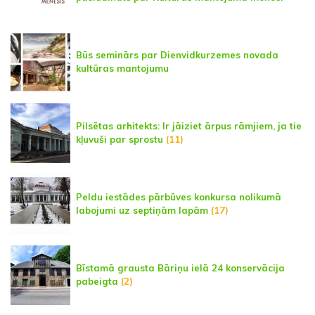
Būs seminārs par Dienvidkurzemes novada
kultūras mantojumu
Pilsētas arhitekts: Ir jāiziet ārpus rāmjiem, ja tie
kļuvuši par sprostu
(11)
Peldu iestādes pārbūves konkursa nolikumā
labojumi uz septiņām lapām
(17)
Bīstamā grausta Bāriņu ielā 24 konservācija
pabeigta
(2)