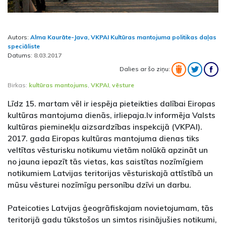
Autors:
Alma Kaurāte-Java, VKPAI Kultūras mantojuma politikas daļas
speciāliste
Datums:
8.03.2017
Dalies ar šo ziņu:
Birkas:
kultūras mantojums
,
VKPAI
,
vēsture
Līdz 15. martam vēl ir iespēja pieteikties dalībai Eiropas
kultūras mantojuma dienās, irliepaja.lv informēja Valsts
kultūras pieminekļu aizsardzības inspekcijā (VKPAI).
2017. gada Eiropas kultūras mantojuma dienas tiks
veltītas vēsturisku notikumu vietām nolūkā apzināt un
no jauna iepazīt tās vietas, kas saistītas nozīmīgiem
notikumiem Latvijas teritorijas vēsturiskajā attīstībā un
mūsu vēsturei nozīmīgu personību dzīvi un darbu.
Pateicoties Latvijas ģeogrāfiskajam novietojumam, tās
teritorijā gadu tūkstošos un simtos risinājušies notikumi,