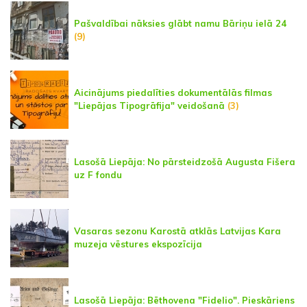
Pašvaldībai nāksies glābt namu Bāriņu ielā 24
(9)
Aicinājums piedalīties dokumentālās filmas
"Liepājas Tipogrāfija" veidošanā
(3)
Lasošā Liepāja: No pārsteidzošā Augusta Fišera
uz F fondu
Vasaras sezonu Karostā atklās Latvijas Kara
muzeja vēstures ekspozīcija
Lasošā Liepāja: Bēthovena "Fidelio". Pieskāriens