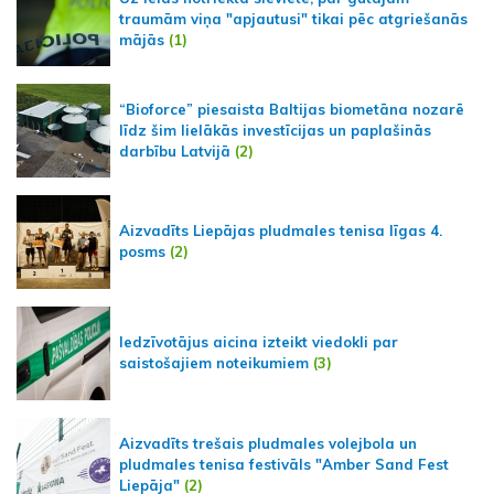
traumām viņa "apjautusi" tikai pēc atgriešanās
mājās
(1)
“Bioforce” piesaista Baltijas biometāna nozarē
līdz šim lielākās investīcijas un paplašinās
darbību Latvijā
(2)
Aizvadīts Liepājas pludmales tenisa līgas 4.
posms
(2)
Iedzīvotājus aicina izteikt viedokli par
saistošajiem noteikumiem
(3)
Aizvadīts trešais pludmales volejbola un
pludmales tenisa festivāls "Amber Sand Fest
Liepāja"
(2)