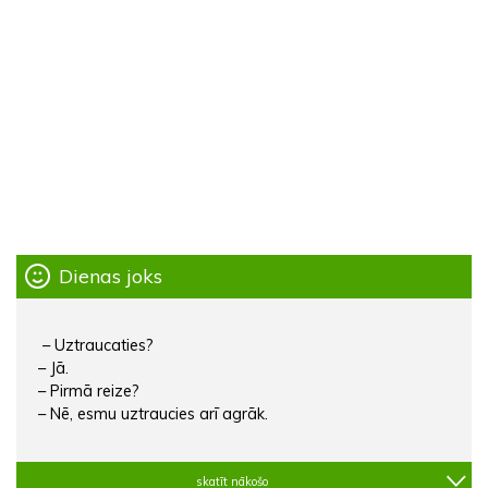
Dienas joks
– Uztraucaties?
– Jā.
– Pirmā reize?
– Nē, esmu uztraucies arī agrāk.
skatīt nākošo