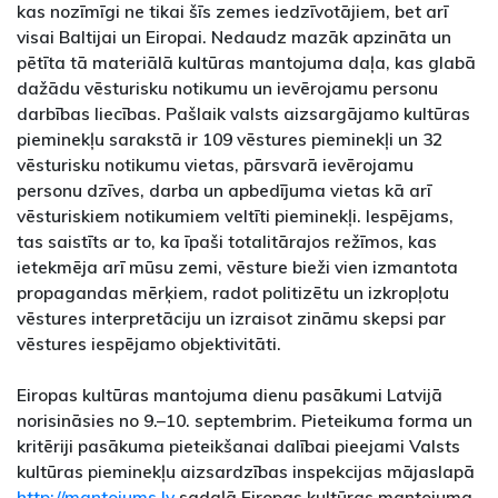
kas nozīmīgi ne tikai šīs zemes iedzīvotājiem, bet arī
visai Baltijai un Eiropai. Nedaudz mazāk apzināta un
pētīta tā materiālā kultūras mantojuma daļa, kas glabā
dažādu vēsturisku notikumu un ievērojamu personu
darbības liecības. Pašlaik valsts aizsargājamo kultūras
pieminekļu sarakstā ir 109 vēstures pieminekļi un 32
vēsturisku notikumu vietas, pārsvarā ievērojamu
personu dzīves, darba un apbedījuma vietas kā arī
vēsturiskiem notikumiem veltīti pieminekļi. Iespējams,
tas saistīts ar to, ka īpaši totalitārajos režīmos, kas
ietekmēja arī mūsu zemi, vēsture bieži vien izmantota
propagandas mērķiem, radot politizētu un izkropļotu
vēstures interpretāciju un izraisot zināmu skepsi par
vēstures iespējamo objektivitāti.
Eiropas kultūras mantojuma dienu pasākumi Latvijā
norisināsies no 9.–10. septembrim. Pieteikuma forma un
kritēriji pasākuma pieteikšanai dalībai pieejami Valsts
kultūras pieminekļu aizsardzības inspekcijas mājaslapā
http://mantojums.lv
sadaļā Eiropas kultūras mantojuma