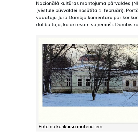
Nacionālā kultūras mantojuma pārvaldes (NK
(vēstule būvvaldei nosūtīta 1. februārī). Port
vadātāju Jura Dambja komentāru par konkur
dalību tajā, ko arī esam saņēmuši. Dambis r
Foto no konkursa materiāliem.