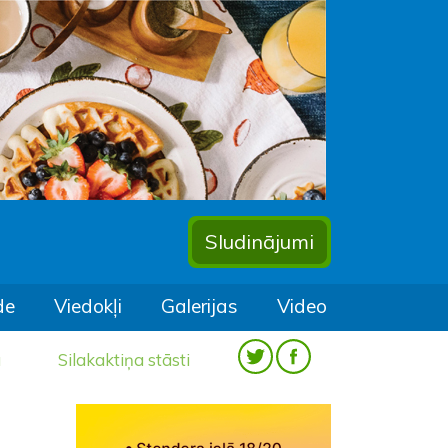
Sludinājumi
de
Viedokļi
Galerijas
Video
a
Silakaktiņa stāsti
m