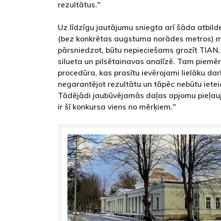
rezultātus."
Uz līdzīgu jautājumu sniegta arī šāda atbild
(bez konkrētas augstuma norādes metros) mi
pārsniedzot, būtu nepieciešams grozīt TIAN
silueta un pilsētainavas analīzē. Tam piem
procedūra, kas prasītu ievērojami lielāku da
negarantējot rezultātu un tāpēc nebūtu ietei
Tādējādi jaubūvējamās daļas apjomu pieļa
ir šī konkursa viens no mērķiem."