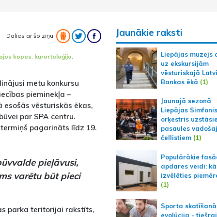
Jaunākie raksti
Dalies ar šo ziņu:
Liepājas muzejs 
ojos kopos
,
kurortoloģija
,
uz ekskursijām
vēsturiskajā Latv
Bankas ēkā
(1)
dinājusi metu konkursu
iecības pieminekļa –
Jaunajā sezonā
jā esošās vēsturiskās ēkas,
Liepājas Simfoni
būvei par SPA centru.
orķestris uzstāsi
termiņš pagarināts līdz 19.
pasaules vadoša
čellistiem
(1)
Populārākie fas
ūvvalde pieļāvusi,
apdares veidi: kā
s varētu būt pieci
izvēlēties piemēr
(1)
Sporta skatīšanā
 parka teritorijai rakstīts,
evolūcija - tiešra