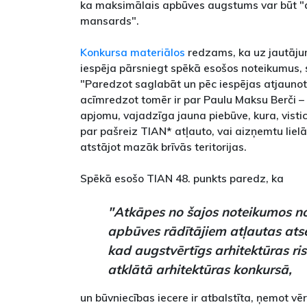
ka maksimālais apbūves augstums var būt "dev
mansards".
Konkursa materiālos
redzams, ka uz jautājum
iespēja pārsniegt spēkā esošos noteikumus, 
"Paredzot saglabāt un pēc iespējas atjaunot 
acīmredzot tomēr ir par Paulu Maksu Berči –
apjomu, vajadzīga jauna piebūve, kura, vist
par pašreiz TIAN* atļauto, vai aizņemtu lie
atstājot mazāk brīvās teritorijas.
Spēkā esošo TIAN 48. punkts paredz, ka
"Atkāpes no šajos noteikumos no
apbūves rādītājiem atļautas ats
kad augstvērtīgs arhitektūras ri
atklātā arhitektūras konkursā,
un būvniecības iecere ir atbalstīta, ņemot v