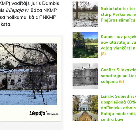
MP) vadītājs Juris Dambis
Sakārtota teritor
āls
irliepaja.lv
lūdza NKMP
starp Pērkones ie
sa nolikumu, kā arī NKMP
Piejūras slimnīcu
aksta:
Kamēr nav projek
nav attīstītāja, v
vajag vienkārši n
(8)
Gunārs Silakaktiņ
sanatoriju un Lie
sālījumu
(5)
Lsm.lv: Sabiedris
apspriešanā 83%
dalībnieku atbals
Baltijā modernāk
centra būvi