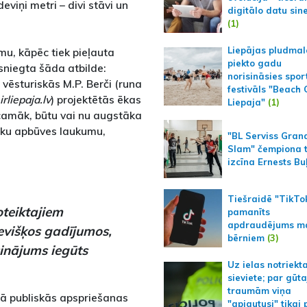
iņi metri – divi stāvi un
digitālo datu sin
(1)
Liepājas pludmal
u, kāpēc tiek pieļauta
piekto gadu
sniegta šāda atbilde:
norisināsies spor
vēsturiskās M.P. Berči (runa
festivāls "Beach
irliepaja.lv
) projektētās ēkas
Liepaja"
(1)
icamāk, būtu vai nu augstāka
lāku apbūves laukumu,
"BL Serviss Gran
Slam" čempiona t
izcīna Ernests Bu
Tiešraidē "TikTo
teiktajiem
pamanīts
apdraudējums m
evišķos gadījumos,
bērniem
(3)
sinājums iegūts
Uz ielas notriekt
sieviete; par gūt
traumām viņa
ērā publiskās apspriešanas
"apjautusi" tikai 