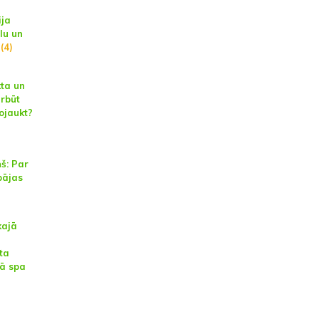
ija
lu un
(4)
ta un
arbūt
ojaukt?
š: Par
pājas
kajā
ta
ā spa