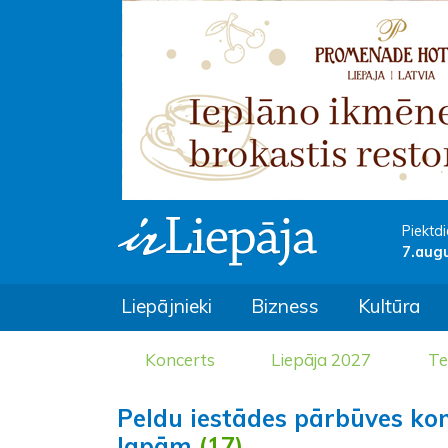
Piektdi
7.aug
Liepājnieki
Bizness
Kultūra
Koncerts
Liepāja 2027
Te
Peldu iestādes pārbūves ko
lapām
(17)