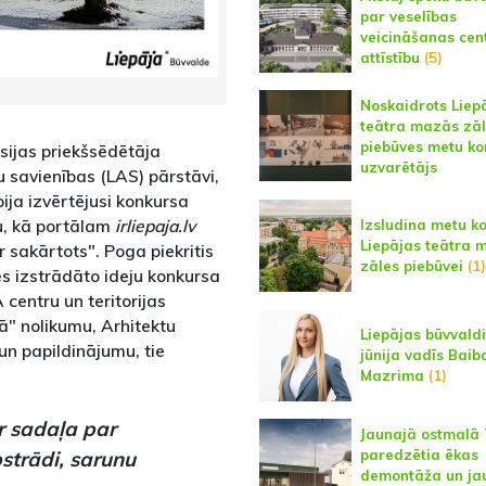
par veselības
veicināšanas cen
attīstību
(5)
Noskaidrots Liep
teātra mazās zā
piebūves metu ko
isijas priekšsēdētāja
uzvarētājs
tu savienības (LAS) pārstāvi,
bija izvērtējusi konkursa
u, kā portālam
irliepaja.lv
Izsludina metu k
Liepājas teātra 
r sakārtots". Poga piekritis
zāles piebūvei
(1)
des izstrādāto ideju konkursa
centru un teritorijas
jā" nolikumu, Arhitektu
Liepājas būvvaldi
 un papildinājumu, tie
jūnija vadīs Baib
Mazrima
(1)
r sadaļa par
Jaunajā ostmalā 
paredzētia ēkas
strādi, sarunu
demontāža un ja