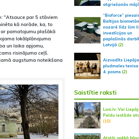
atgriešanās māj
“Bioforce” piesai
e: "Atsauce par 5 stāviem
Baltijas biometā
nēta kā norāde, ka, to
nozarē līdz šim l
, ar pamatojumu plašākā
investīcijas un
ērojama lokālplānojuma
paplašinās darbī
Latvijā
(2)
rba un laika apjomu,
cams risinājuma ceļš.
ujamā augstuma noteikšana
Aizvadīts Liepāj
pludmales tenisa
4. posms
(2)
Saistītie raksti
Lasi.lv: Vai Liepā
Peldu iestāde at
(10)
Atstāj spēkā būva