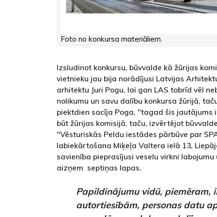
Foto no konkursa materiāliem.
Izsludinot konkursu, būvvalde kā žūrijas kom
vietnieku jau bija norādījusi Latvijas Arhitek
arhitektu Juri Pogu, lai gan LAS tobrīd vēl ne
nolikumu un savu dalību konkursa žūrijā, tač
piektdien sacīja Poga, "tagad šis jautājums i
būt žūrijas komisijā, taču, izvērtējot būvval
"Vēsturiskās Peldu iestādes pārbūve par SPA 
labiekārtošana Miķeļa Valtera ielā 13, Liepā
savienība pieprasījusi veselu virkni labojumu
aizņem septiņas lapas.
Papildinājumu vidū, piemēram, i
autortiesībām, personas datu ap