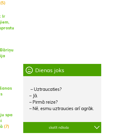
(5)
 Ir
jiem,
 sprostu
 Bāriņu
ija
Dienas joks
āšanas
– Uztraucaties?
as
– Jā.
)
– Pirmā reize?
– Nē, esmu uztraucies arī agrāk.
uju spa
i
lā
(7)
skatīt nākošo