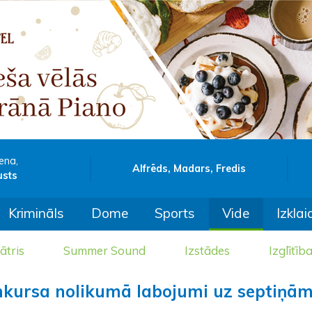
ena,
Alfrēds, Madars, Fredis
usts
Krimināls
Dome
Sports
Vide
Izklai
ātris
Summer Sound
Izstādes
Izglītīb
nkursa nolikumā labojumi uz septiņā