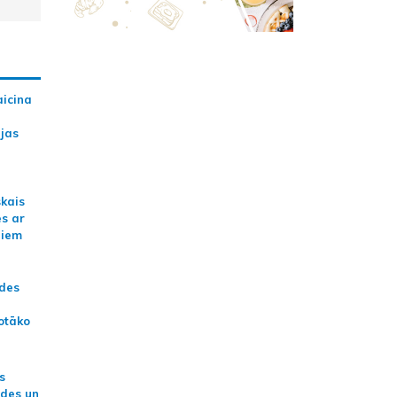
aicina
ijas
skais
es ar
jiem
ādes
otāko
s
ides un