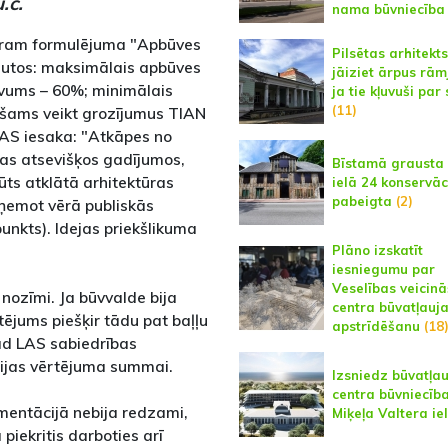
.c.
nama būvniecība
ēram formulējuma "Apbūves
Pilsētas arhitekts:
autos: maksimālais apbūves
jāiziet ārpus rām
īvums – 60%; minimālais
ja tie kļuvuši par
(11)
ciešams veikt grozījumus TIAN
LAS iesaka: "Atkāpes no
tas atsevišķos gadījumos,
Bīstamā grausta
ūts atklātā arhitektūras
ielā 24 konservāc
pabeigta
(2)
 ņemot vērā publiskās
unkts). Idejas priekšlikuma
Plāno izskatīt
iesniegumu par
Veselības veicin
 nozīmi. Ja būvvalde bija
centra būvatļauj
tējums piešķir tādu pat baļļu
apstrīdēšanu
(18
tad LAS sabiedrības
sijas vērtējuma summai.
Izsniedz būvatļa
centra būvniecība
mentācijā nebija redzami,
Miķeļa Valtera ie
 piekritis darboties arī