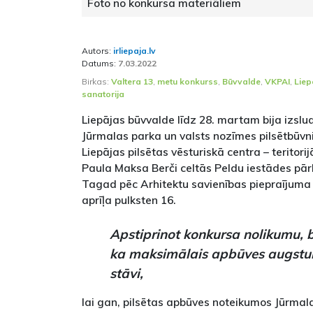
Foto no konkursa materiāliem
Autors:
irliepaja.lv
Datums:
7.03.2022
Birkas:
Valtera 13
,
metu konkurss
,
Būvvalde
,
VKPAI
,
Liep
sanatorija
Liepājas būvvalde līdz 28. martam bija izslu
Jūrmalas parka un valsts nozīmes pilsētbūvn
Liepājas pilsētas vēsturiskā centra – teritori
Paula Maksa Berči celtās Peldu iestādes pār
Tagad pēc Arhitektu savienības piepraījuma 
aprīļa pulksten 16.
Apstiprinot konkursa nolikumu, b
ka maksimālais apbūves augstum
stāvi,
lai gan, pilsētas apbūves noteikumos Jūrmalas