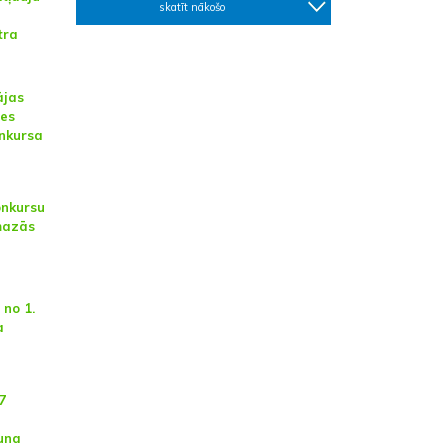
skatīt nākošo
tra
ājas
les
nkursa
onkursu
mazās
 no 1.
a
7
una