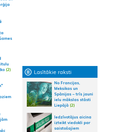
erģija
ē
ta
 Games
d
itulu
ļko
(2)
Lasītākie raksti
No Francijas,
k"
Meksikas un
Spānijas – trīs jauni
aziem
ielu mākslas stāsti
Liepājā
(2)
a
Iedzīvotājus aicina
ajām
izteikt viedokli par
saistošajiem
pēc