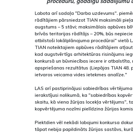
procedūru, godalgu sadalījumu u
Labota arī sadaļa "Darba uzdevums". piem
rādītājiem pārsniedzot TIAN maksimāli pieļ
augstums – 5 stāvi; maksimālais apbūves bl
brīvās teritorijas rādītājs – 20%, būs nepie
atbilstoši lokālplānojuma procedūrai" vietā 
TIAN noteiktajiem apbūves rādītājiem atļau
kad augstvērtīgs arhitektūras risinājums ieg
konkursā un būvniecības iecere ir atbalstīta,
apspriešanas rezultātus (Liepājas TIAN 48. p
ietvaros veicama vides ietekmes analīze."
LAS arī pastiprinājusi sabiedrības vērtējuma
ierakstījusi nolikumā, ka "sabiedrības kopvēr
skaitu, kā viena žūrijas locekļa vērtējums", 
kopvērtējuma nozīmi pielīdzina žūrijas komi
Piektdien vēl nekādi labojumi konkursa doku
tāpat nebija papildināts žūrijas sastāvs, kurā