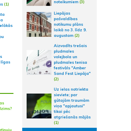
noteikumiem
(3)
ās
(1)
Liepājas
sta
pašvaldības
na
notikumu plāns
ielākās
laikā no 3. līdz 9.
augustam
(2)
bu
Aizvadīts trešais
pludmales
as
volejbola un
 līgas
pludmales tenisa
festivāls "Amber
Sand Fest Liepāja"
(2)
Uz ielas notriekta
sieviete; par
gūtajām traumām
jas
viņa "apjautusi"
dzims?
tikai pēc
atgriešanās mājās
(1)
tļauju