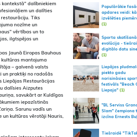
 kontekstā" dalībniekiem
Populārākie fas
ofesionāļiem un dalīties
apdares veidi: kā
restaurāciju. Tiks
izvēlēties piemēr
(1)
tojuma nozīme un
aus" vērtības un to
Sporta skatīšanā
jas, ilgtspējas un
evolūcija - tiešra
digitālo datu sin
nības Jaunā Eiropas Bauhaus
(1)
s kultūras mantojuma
tāja – galvenā valsts
Liepājas pludmal
piekto gadu
i un praktiķi no radošās
norisināsies spor
s Liepājas Restaurācijas
festivāls "Beach
tu dalīsies Aizputes
Liepaja"
(1)
auriņa, savukārt ar Kuldīgas
ākumiem iepazīstinās
"BL Serviss Gran
Zariņa. Sarunu vadīs un
Slam" čempiona t
e un kultūras vērotāji Nauris,
izcīna Ernests Bu
Tiešraidē "TikTo