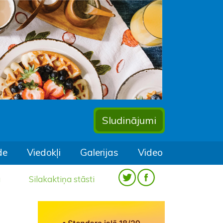
Sludinājumi
de
Viedokļi
Galerijas
Video
a
Silakaktiņa stāsti