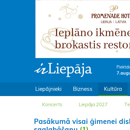
Piektdi
7.aug
Liepājnieki
Bizness
Kultūra
Koncerts
Liepāja 2027
Te
Pasākumā visai ģimenei dis
saglabāšanu
(1)