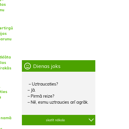
tas
mu
ertirgū
ijas
sarunu
tklāta
las
Dienas joks
Trakās
– Uztraucaties?
,
– Jā.
ties
– Pirmā reize?
a
– Nē, esmu uztraucies arī agrāk.
s namā
skatīt nākošo
as