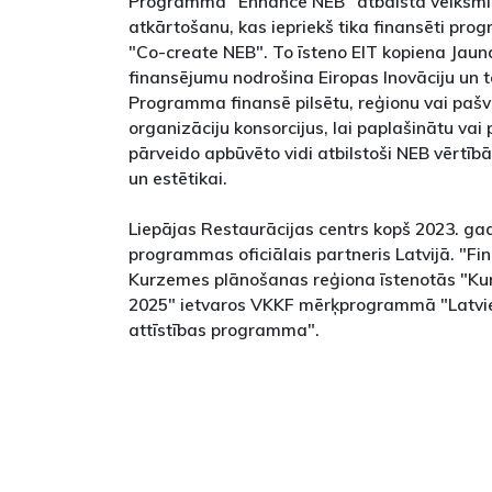
Programma "Enhance NEB" atbalsta veiksmī
atkārtošanu, kas iepriekš tika finansēti pr
"Co-create NEB". To īsteno EIT kopiena Jaun
finansējumu nodrošina Eiropas Inovāciju un te
Programma finansē pilsētu, reģionu vai pašva
organizāciju konsorcijus, lai paplašinātu vai 
pārveido apbūvēto vidi atbilstoši NEB vērtībām
un estētikai.
Liepājas Restaurācijas centrs kopš 2023. ga
programmas oficiālais partneris Latvijā. "Fi
Kurzemes plānošanas reģiona īstenotās "K
2025" ietvaros VKKF mērķprogrammā "Latvie
attīstības programma".