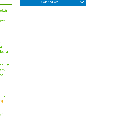
skatīt nākošo
jektā
jas
s
uz
kciju
na uz
iem
os
las
3)
gū