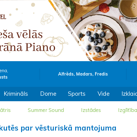
ena,
Alfrēds, Madars, Fredis
usts
Krimināls
Dome
Sports
Vide
Izklai
ātris
Summer Sound
Izstādes
Izglītīb
kutēs par vēsturiskā mantojuma