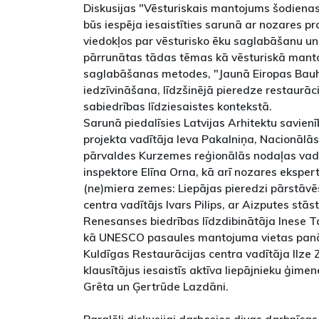
Diskusijas "Vēsturiskais mantojums šodienas
būs iespēja iesaistīties sarunā ar nozares pr
viedokļos par vēsturisko ēku saglabāšanu un 
pārrunātas tādas tēmas kā vēsturiskā man
saglabāšanas metodes, "Jaunā Eiropas Bauh
iedzīvināšana, līdzšinējā pieredze restaurāci
sabiedrības līdziesaistes kontekstā.
Sarunā piedalīsies Latvijas Arhitektu savie
projekta vadītāja Ieva Pakalniņa, Nacionālā
pārvaldes Kurzemes reģionālās nodaļas vadī
inspektore Elīna Orna, kā arī nozares ekspert
(ne)miera zemes: Liepājas pieredzi pārstāvē
centra vadītājs Ivars Pilips, ar Aizputes stās
Renesanses biedrības līdzdibinātāja Inese T
kā UNESCO pasaules mantojuma vietas pan
Kuldīgas Restaurācijas centra vadītāja Ilze 
klausītājus iesaistīs aktīva liepājnieku ģimen
Grēta un Ģertrūde Lazdāni.