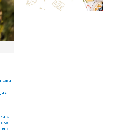
aicina
ijas
skais
es ar
jiem