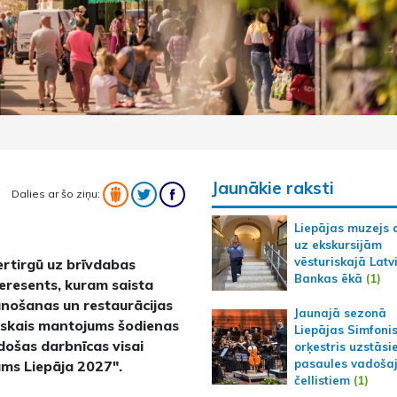
Jaunākie raksti
Dalies ar šo ziņu:
Liepājas muzejs 
uz ekskursijām
vēsturiskajā Latv
tertirgū uz brīvdabas
Bankas ēkā
(1)
teresents, kuram saista
nošanas un restaurācijas
Jaunajā sezonā
riskais mantojums šodienas
Liepājas Simfoni
došas darbnīcas visai
orķestris uzstāsi
pasaules vadoša
ums Liepāja 2027".
čellistiem
(1)