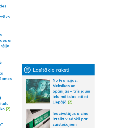
ādes
otāko
s
ides un
erģija
ē
Lasītākie raksti
ta
 Games
No Francijas,
Meksikas un
Spānijas – trīs jauni
ielu mākslas stāsti
d
Liepājā
(2)
itulu
ļko
(2)
Iedzīvotājus aicina
izteikt viedokli par
k"
saistošajiem