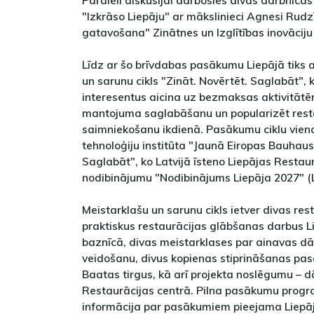
Paralēli diskusijai darbosies divas darbnīca
"Izkrāso Liepāju" ar mākslinieci Agnesi Rudzī
gatavošana" Zinātnes un Izglītības inovāciju
Līdz ar šo brīvdabas pasākumu Liepājā tiks 
un sarunu cikls "Zināt. Novērtēt. Saglabāt", 
interesentus aicina uz bezmaksas aktivitātēm
mantojuma saglabāšanu un popularizēt restau
saimniekošanu ikdienā. Pasākumu ciklu vieno
tehnoloģiju institūta "Jaunā Eiropas Bauhaus"
Saglabāt", ko Latvijā īsteno Liepājas Restau
nodibinājumu "Nodibinājums Liepāja 2027" (L
Meistarklašu un sarunu cikls ietver divas re
praktiskus restaurācijas glābšanas darbus 
baznīcā, divas meistarklases par ainavas d
veidošanu, divus kopienas stiprināšanas pa
Baatas tirgus, kā arī projekta noslēgumu – d
Restaurācijas centrā. Pilna pasākumu pro
informācija par pasākumiem pieejama Liepāj