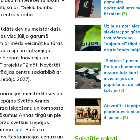
s plašam interesentu lokam –
pamanīts
ti, kā arī "Sēklu bumbu
apdraudējums m
bērniem
(3)
 centra vadībā.
Uz ielas notriekt
atklāts deviņu meistarklašu
sieviete; par gūt
kas visa jūlija garumā
traumām viņa
 ar mērķi veicināt kultūras
"apjautusi" tikai 
rāciju un ilgtspējīgu
atgriešanās māj
 Eiropas Inovāciju un
“Bioforce” piesai
 projekts "Zināt. Novērtēt.
Baltijas biometā
rācijas centrs sadarbībā ar
nozarē līdz šim l
iepāja 2027).
investīcijas un
paplašinās darbī
Latvijā
(2)
staurācijas meistarklases un
Liepājas Svētās Annas
Aizvadīts Liepāj
ārza iekopšanu un komposta
pludmales tenisa
sākumus Annas tirgū un pie
4. posms
(2)
ārza svētkus Liepājas
gramma
šeit
. Plašāka
as Restaurācijas centra un
Saistītie raksti