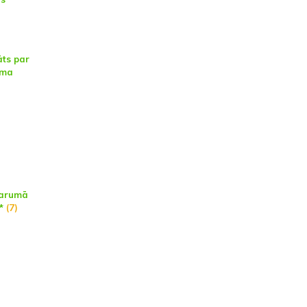
ts par
uma
garumā
d*
(7)