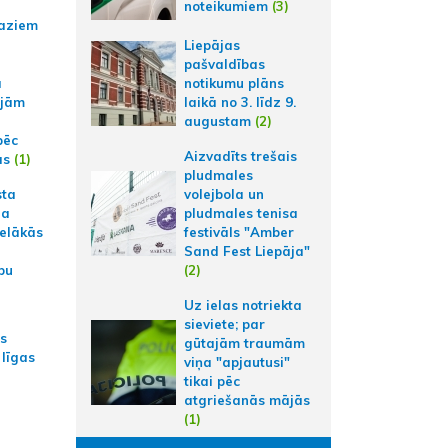
noteikumiem
(3)
aziem
Liepājas
pašvaldības
a
notikumu plāns
ajām
laikā no 3. līdz 9.
augustam
(2)
pēc
Aizvadīts trešais
ās
(1)
pludmales
sta
volejbola un
na
pludmales tenisa
ielākās
festivāls "Amber
Sand Fest Liepāja"
bu
(2)
Uz ielas notriekta
sieviete; par
as
gūtajām traumām
 līgas
viņa "apjautusi"
tikai pēc
atgriešanās mājās
(1)