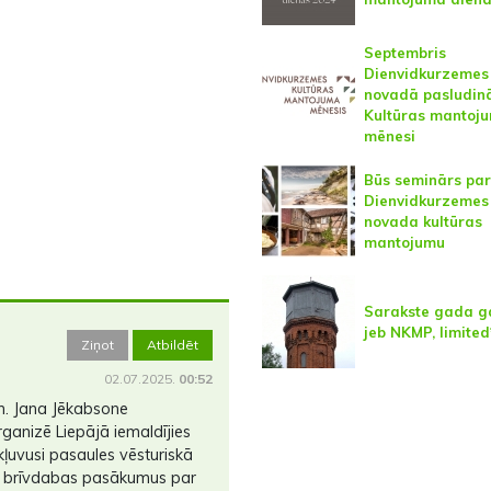
Septembris
Dienvidkurzemes
novadā pasludinā
Kultūras mantoj
mēnesi
Būs seminārs par
Dienvidkurzemes
novada kultūras
mantojumu
Sarakste gada 
jeb NKMP, limite
Ziņot
Atbildēt
02.07.2025.
00:52
ch. Jana Jēkabsone
rganizē Liepājā iemaldījies
 kļuvusi pasaules vēsturiskā
īko brīvdabas pasākumus par