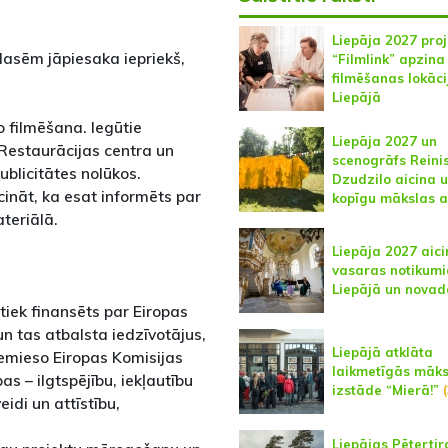
Liepāja 2027 pro
lasēm jāpiesaka iepriekš,
“Filmlink” apzina
filmēšanas lokāci
Liepājā
 filmēšana. Iegūtie
Liepāja 2027 un
 Restaurācijas centra un
scenogrāfs Reini
blicitātes nolūkos.
Dzudzilo aicina 
cināt, ka esat informēts par
kopīgu mākslas a
ateriālā.
Liepāja 2027 aici
vasaras notikum
Liepājā un novad
iek finansēts par Eiropas
 un tas atbalsta iedzīvotājus,
Liepājā atklāta
iemieso Eiropas Komisijas
laikmetīgās māks
 – ilgtspējību, iekļautību
izstāde “Mierā!”
(
idi un attīstību,
Liepājas Pētertir