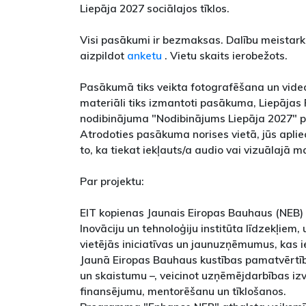
Liepāja 2027 sociālajos tīklos.
Visi pasākumi ir bezmaksas. Dalību meistark
aizpildot
anketu
. Vietu skaits ierobežots.
Pasākumā tiks veikta fotografēšana un video
materiāli tiks izmantoti pasākuma, Liepājas
nodibinājuma "Nodibinājums Liepāja 2027" pu
Atrodoties pasākuma norises vietā, jūs aplie
to, ka tiekat iekļauts/a audio vai vizuālajā m
Par projektu:
EIT kopienas Jaunais Eiropas Bauhaus (NEB) t
Inovāciju un tehnoloģiju institūta līdzekļiem,
vietējās iniciatīvas un jaunuzņēmumus, kas 
Jaunā Eiropas Bauhaus kustības pamatvērtības
un skaistumu –, veicinot uzņēmējdarbības izve
finansējumu, mentorēšanu un tīklošanos.