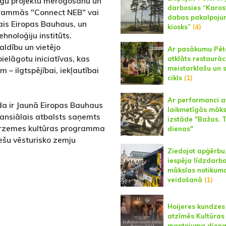
gu projektu mērogošanu un
darbosies “Karos
ogrammās "Connect NEB" vai
dabas pakalpoju
ais Eiropas Bauhaus, un
kiosks”
(4)
hnoloģiju institūts.
ldību un vietējo
Ar pasākumu Pēt
pielāgotu iniciatīvas, kas
atklāts restaurāc
meistarklašu un 
 – ilgtspējībai, iekļautībai
cikls
(1)
Ar performanci a
da ir Jaunā Eiropas Bauhaus
laikmetīgās māks
nansiālais atbalsts saņemts
izstāde "Bažas. 
urzemes kultūras programma
dienas"
šu vēsturisko zemju
Ziedojot apģērbu
iespēja līdzdarbo
mākslas notikum
veidošanā
(1)
Hoijeres kundze
atzīmēs Kultūras
mantojuma dien