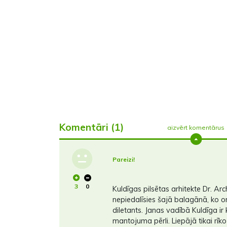
Komentāri (1)
aizvērt komentārus
Pareizi!
3
0
Kuldīgas pilsētas arhitekte Dr. Ar
nepiedalīsies šajā balagānā, ko o
diletants. Janas vadībā Kuldīga ir
mantojuma pērli. Liepājā tikai r