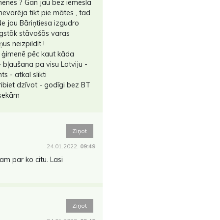
menes ? Gan jau bez iemesla
varēja tikt pie mātes , tad
Ne jau Bāriņtiesa izgudro
ugstāk stāvošās varas
us neizpildīt !
āj ģimenē pēc kaut kāda
- bļaušana pa visu Latviju -
s - atkal slikti
ribiet dzīvot - godīgi bez BT
r sekām
Ziņot
24.01.2022.
09:49
sam par ko citu. Lasi
Ziņot