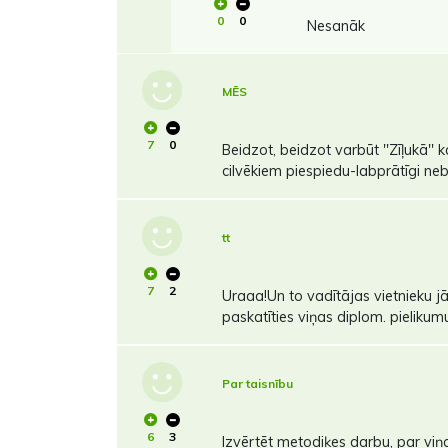
0
0
Nesanāk
MĒS
7
0
Beidzot, beidzot varbūt ''Zīļukā'' 
cilvēkiem piespiedu-labprātīgi neb
tt
7
2
Uraaa!Un to vadītājas vietnieku j
paskatīties viņas diplom. pielikum
Par taisnību
6
3
Izvērtēt metodiķes darbu, par viņ