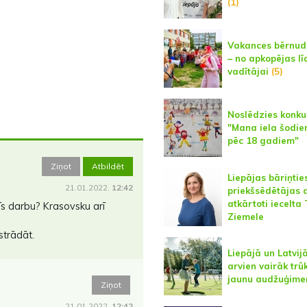
(1)
Vakances bērnud
– no apkopējas lī
vadītājai
(5)
Noslēdzies konku
"Mana iela šodie
pēc 18 gadiem"
Ziņot
Atbildēt
Liepājas bāriņtie
21.01.2022.
12:42
priekšsēdētājas
atkārtoti iecelta
s darbu? Krasovsku arī
Ziemele
 strādāt.
Liepājā un Latvij
arvien vairāk trū
jaunu audžuģime
Ziņot
21.01.2022.
12:42