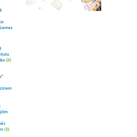
ē
ta
 Games
d
itulu
ļko
(3)
k"
aziem
a
ajām
pēc
ās
(1)