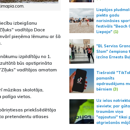
kimapia.com.
Liepājas pludmal
piekto gadu
norisināsies spor
tiecību izbeigšanu
festivāls "Beach
"Zīļuks" vadītāja Dace
Liepaja"
(1)
anvārī pieņēma lēmumu ar šā
.
"BL Serviss Gran
Slam" čempiona t
nākumu izpildītāju no 1.
izcīna Ernests Bu
ezultātā būs apstiprināta
 "Zīļuks" vadītājas amatam
Tiešraidē "TikTo
pamanīts
apdraudējums m
bērniem
(3)
arī mūzikas skolotāja,
a palīga vietas.
Uz ielas notriekt
sieviete; par gūt
 bāriņtiesas priekšsēdētāja
traumām viņa
ta pretendentu atlases
"apjautusi" tikai 
atgriešanās māj