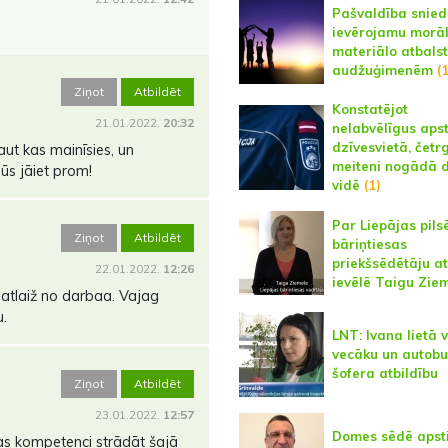
Pašvaldība snied
ievērojamu morāl
materiālo atbals
audžuģimenēm
(
Ziņot
Atbildēt
Konstatējot
21.01.2022.
20:32
nelabvēlīgus aps
dzīvesvietā, čet
kaut kas mainīsies, un
meiteni nogādā 
ūs jāiet prom!
vidē
(1)
Par Liepājas pils
Ziņot
Atbildēt
bāriņtiesas
priekšsēdētāju at
22.01.2022.
12:26
ievēlē Taigu Ziem
āatlaiž no darbaa. Vajag
u.
LNT: Ivana lietā 
vecāku un autob
šofera atbildību
Ziņot
Atbildēt
23.01.2022.
12:57
Domes sēdē apst
as kompetenci strādāt šajā