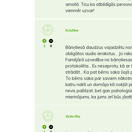
amatā. Ticu ka atbildīgās persona
vienmēr uzvar!
Kristīne
1
0
Bāriņtiesā daudzus vajadzētu noma
obligātos audio ierakstus... Jo raks
Familjārā uzvedība no bāriņtiesas
protokolēta... Es nesaprotu, kā ar t
strādāt... Ka pat bērns saka šajā pi
To bērns saka par saviem nākotne
katru nakti un domāja kā nokļūt pi
nevis palīdzat, bet gan psiholoģiski
mierinājums, ka jums arī būs jāat
dzērvītis
4
2