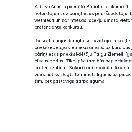
Atbilstoši pērn piemētā Bāriņtiesu likuma 9. 
noteiktajam, uz bāriņtiesas priekšsēdētāja, 
vietnieka un bāriņtiesas locekļu amata vietā
pretendentu konkursu.
Tiesa, Liepājas bāriņtiesā tuvākajā laikā (f
priekšsēdētāja vietnieka amats, uz kuru būs 
bāriņtiesas priekšsēdētāju Taigu Ziemeli līg
piecus gadus. Tikai pēc tam būs nepiecieša
pretendentiem. Sakarā ar izmaiņām likumā, 
vairs netiks slēgts terminēts līgums uz pieci
šim, bet pastāvīgs darba līgums.