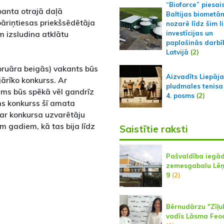
“Bioforce” piesai
panta otrajā daļā
Baltijas biometā
bāriņtiesas priekšsēdētāja
nozarē līdz šim l
investīcijas un
m izsludina atklātu
paplašinās darbī
Latvijā
(2)
ebruāra beigās) vakants būs
Aizvadīts Liepāj
jārīko konkurss. Ar
pludmales tenisa
ums būs spēkā vēl gandrīz
4. posms
(2)
ms konkurss šī amata
ar konkursa uzvarētāju
em gadiem, kā tas bija līdz
Saistītie raksti
Pašvaldība iegā
zemesgabalu Lēņ
9
(2)
Bērnudārzu "Zīļu
vadīs Lāsma Feo