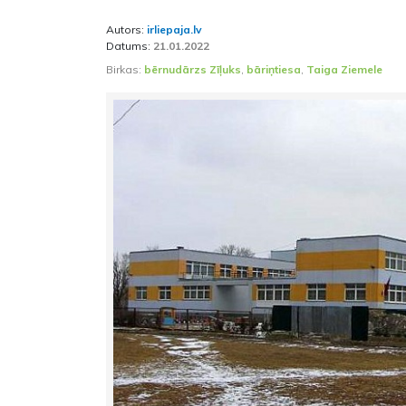
Autors:
irliepaja.lv
Datums:
21.01.2022
Birkas:
bērnudārzs Zīļuks
,
bāriņtiesa
,
Taiga Ziemele