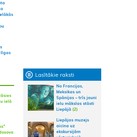
sta
na
ielākās
bu
as
 līgas
Lasītākie raksti
No Francijas,
Meksikas un
dāsies
Spānijas – trīs jauni
u ielā
ielu mākslas stāsti
Liepājā
(2)
Liepājas muzejs
aicina uz
ks"
ekskursijām
dosova