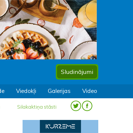
Sludinājumi
de
Viedokļi
Galerijas
Video
a
Silakaktiņa stāsti