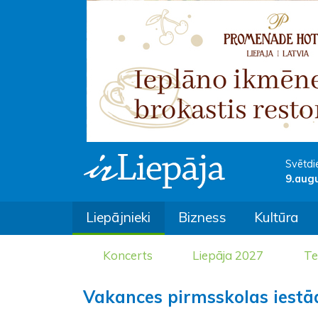
Svētdi
9.aug
Liepājnieki
Bizness
Kultūra
Koncerts
Liepāja 2027
Te
Vakances pirmsskolas iestā