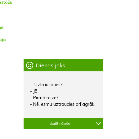
estāžu
sā
āja
Dienas joks
– Uztraucaties?
– Jā.
– Pirmā reize?
– Nē, esmu uztraucies arī agrāk.
skatīt nākošo