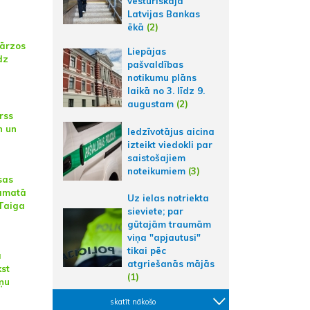
vēsturiskajā
Latvijas Bankas
ēkā
(2)
ārzos
Liepājas
dz
pašvaldības
notikumu plāns
laikā no 3. līdz 9.
augustam
(2)
rss
n un
Iedzīvotājus aicina
izteikt viedokli par
saistošajiem
noteikumiem
(3)
sas
 amatā
Uz ielas notriekta
 Taiga
sieviete; par
gūtajām traumām
viņa "apjautusi"
tikai pēc
ā
atgriešanās mājās
kst
(1)
ņu
skatīt nākošo