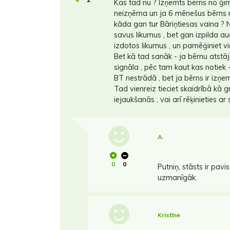
Kas tad nu ? Izņemts bērns no ģi
neizņēma un ja 6 mēnešus bērns ne
kāda gan tur Bāriņtiesas vaina ? 
savus likumus , bet gan izpilda a
izdotos likumus , un pamēģiniet viņ
Bet kā tad sanāk - ja bērnu atst
signāla , pēc tam kaut kas notiek 
BT nestrādā , bet ja bērns ir izņemt
Tad vienreiz tieciet skaidrībā kā g
iejaukšanās , vai arī rēķinieties a
A.
0
0
Putniņ, stāsts ir pavi
uzmanīgāk.
Kristīne