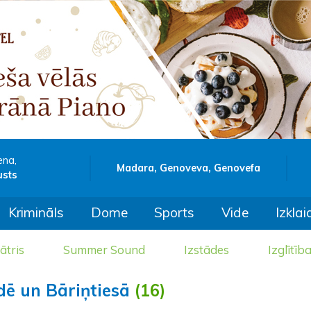
ena,
Madara, Genoveva, Genovefa
usts
Krimināls
Dome
Sports
Vide
Izklai
ātris
Summer Sound
Izstādes
Izglītīb
dē un Bāriņtiesā
(16)