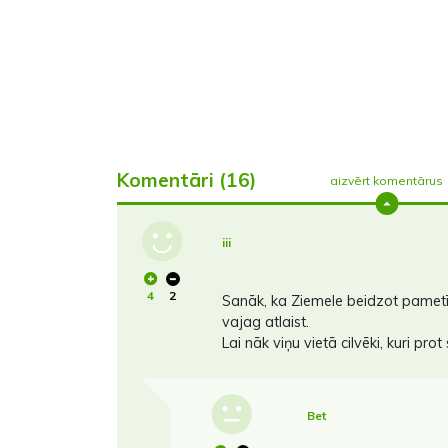
Komentāri (16)
aizvērt komentārus
iii
4
2
Sanāk, ka Ziemele beidzot pametī
vajag atlaist.
Lai nāk viņu vietā cilvēki, kuri prot
Bet