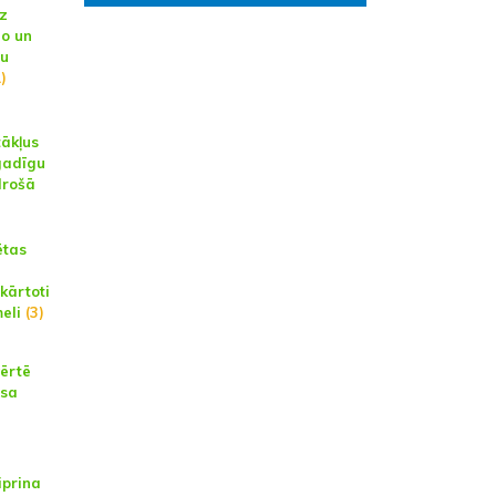
z
o un
tu
1)
tākļus
rgadīgu
drošā
ētas
kārtoti
eli
(3)
vērtē
usa
iprina