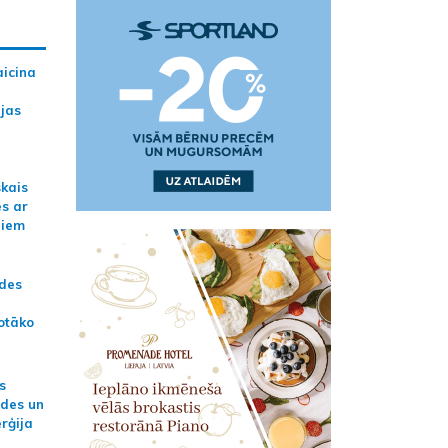
aicina
ijas
skais
es ar
jiem
ādes
otāko
s
ides un
erģija