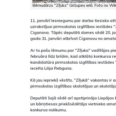
Bērnudārzs "Zīļuks" Grīzupes ielā. Foto no Wi
11. janvārī Iesniegumu par darba tiesisko at
uzrakstījusi pirmsskolas izglītības iestādes 
Ciganova. Tāpēc deputāti domes sēdē 20. j
gada 31. janvāri atbrīvot Ciganovu no amata
Ar to pašu lēmumu par "Zīļuka" vadītājas pie
februāra līdz brīdim, kad atklāta konkursa r
kandidatūra pirmsskolas izglītības iestādes
iecelta Lilija Rebguna.
Kā jau iepriekš vēstīts, "Zīļukā" vakantas ir 
pirmsskolas izglītības skolotājua un skolotāj
Deputāti šajā sēdē arī apstiprināja Liepājas
un bāriņtiesas priekšsēdētāja vietnieka ama
konkursa nolikumu.