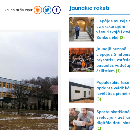
Jaunākie raksti
Dalies ar šo ziņu:
Liepājas muzejs 
uz ekskursijām
vēsturiskajā Latv
Bankas ēkā
(2)
Jaunajā sezonā
Liepājas Simfoni
orķestris uzstāsi
pasaules vadoša
čellistiem
(1)
Populārākie fas
apdares veidi: kā
izvēlēties piemēr
(3)
Sporta skatīšanā
evolūcija - tiešra
digitālo datu sin
(1)