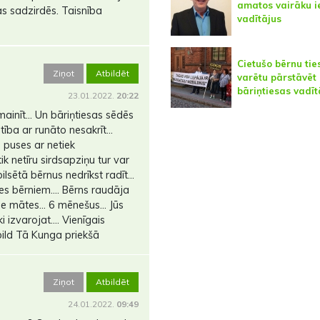
amatos vairāku i
s sadzirdēs. Taisnība
vadītājus
Cietušo bērnu tie
Ziņot
Atbildēt
varētu pārstāvēt
bāriņtiesas vadīt
23.01.2022.
20:22
inīt... Un bāriņtiesas sēdēs
tība ar runāto nesakrīt...
 puses ar netiek
ik netīru sirdsapziņu tur var
lsētā bērnus nedrīkst radīt...
s bērniem.... Bērns raudāja
e mātes... 6 mēnešus... Jūs
 izvarojat.... Vienīgais
bild Tā Kunga priekšā
Ziņot
Atbildēt
24.01.2022.
09:49