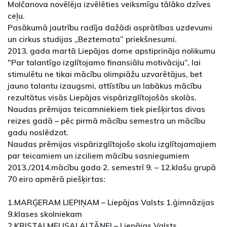
Molčanova novēlēja izvēlēties veiksmīgu tālāko dzīves
ceļu.
Pasākumā jautrību radīja dažādi asprātības uzdevumi
un cirkus studijas „Beztemata” priekšnesumi.
2013. gada martā Liepājas dome apstiprināja nolikumu
"Par talantīgo izglītojamo finansiālu motivāciju”, lai
stimulētu ne tikai mācību olimpiāžu uzvarētājus, bet
jauno talantu izaugsmi, attīstību un labākus mācību
rezultātus visās Liepājas vispārizglītojošās skolās.
Naudas prēmijas teicamniekiem tiek piešķirtas divas
reizes gadā – pēc pirmā mācību semestra un mācību
gadu noslēdzot.
Naudas prēmijas vispārizglītojošo skolu izglītojamajiem
par teicamiem un izciliem mācību sasniegumiem
2013./2014.mācību gada 2. semestrī 9. – 12.klašu grupā
70 eiro apmērā piešķirtas:
1.MARĢERAM LIEPIŅAM – Liepājas Valsts 1.ģimnāzijas
9.klases skolniekam
2.KRISTAI MELISAI ALTĀNEI – Liepājas Valsts