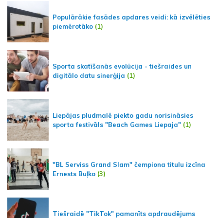
Populārākie fasādes apdares veidi: kā izvēlēties
piemērotāko
(1)
Sporta skatīšanās evolūcija - tiešraides un
digitālo datu sinerģija
(1)
Liepājas pludmalē piekto gadu norisināsies
sporta festivāls "Beach Games Liepaja"
(1)
"BL Serviss Grand Slam" čempiona titulu izcīna
Ernests Buļko
(3)
Tiešraidē "TikTok" pamanīts apdraudējums