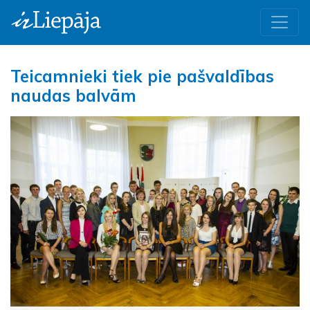
Teicamnieki tiek pie pašvaldības
naudas balvām