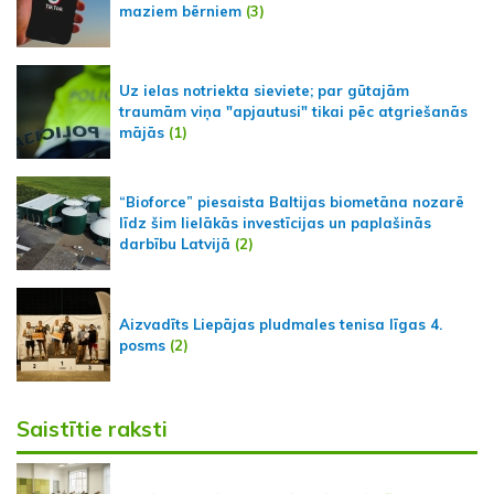
maziem bērniem
(3)
Uz ielas notriekta sieviete; par gūtajām
traumām viņa "apjautusi" tikai pēc atgriešanās
mājās
(1)
“Bioforce” piesaista Baltijas biometāna nozarē
līdz šim lielākās investīcijas un paplašinās
darbību Latvijā
(2)
Aizvadīts Liepājas pludmales tenisa līgas 4.
posms
(2)
Saistītie raksti