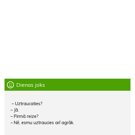
Dienas joks
– Uztraucaties?
– Jā.
– Pirmā reize?
– Nē, esmu uztraucies arī agrāk.