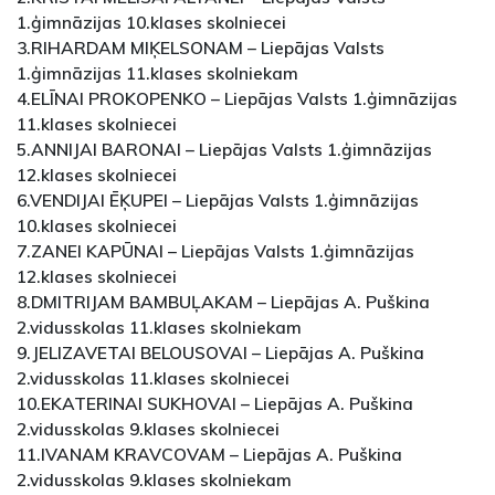
1.ģimnāzijas 10.klases skolniecei
3.RIHARDAM MIĶELSONAM – Liepājas Valsts
1.ģimnāzijas 11.klases skolniekam
4.ELĪNAI PROKOPENKO – Liepājas Valsts 1.ģimnāzijas
11.klases skolniecei
5.ANNIJAI BARONAI – Liepājas Valsts 1.ģimnāzijas
12.klases skolniecei
6.VENDIJAI ĒĶUPEI – Liepājas Valsts 1.ģimnāzijas
10.klases skolniecei
7.ZANEI KAPŪNAI – Liepājas Valsts 1.ģimnāzijas
12.klases skolniecei
8.DMITRIJAM BAMBUĻAKAM – Liepājas A. Puškina
2.vidusskolas 11.klases skolniekam
9.JELIZAVETAI BELOUSOVAI – Liepājas A. Puškina
2.vidusskolas 11.klases skolniecei
10.EKATERINAI SUKHOVAI – Liepājas A. Puškina
2.vidusskolas 9.klases skolniecei
11.IVANAM KRAVCOVAM – Liepājas A. Puškina
2.vidusskolas 9.klases skolniekam