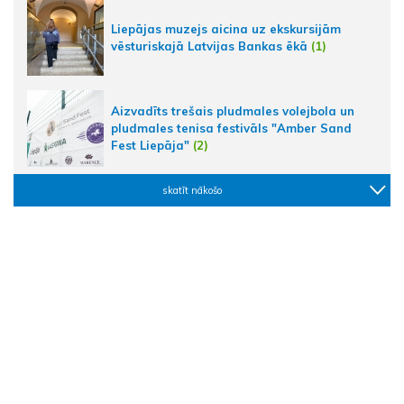
Liepājas muzejs aicina uz ekskursijām
vēsturiskajā Latvijas Bankas ēkā
(1)
Aizvadīts trešais pludmales volejbola un
pludmales tenisa festivāls "Amber Sand
Fest Liepāja"
(2)
skatīt nākošo