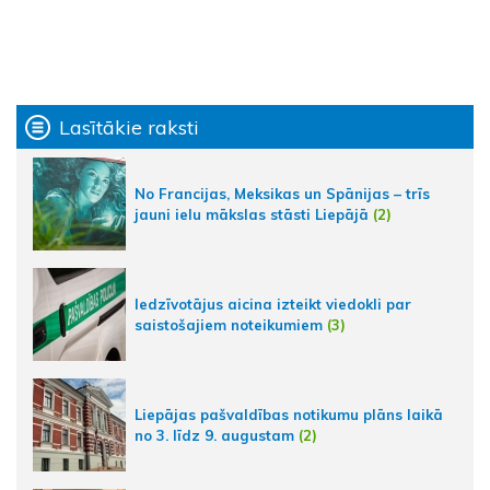
Lasītākie raksti
No Francijas, Meksikas un Spānijas – trīs
jauni ielu mākslas stāsti Liepājā
(2)
Iedzīvotājus aicina izteikt viedokli par
saistošajiem noteikumiem
(3)
Liepājas pašvaldības notikumu plāns laikā
no 3. līdz 9. augustam
(2)