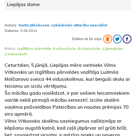
Liepājas dome
Autors:
Gunta Jākobsone, sabiedrisko attiecību speciālist
Datums:
6.06.2014
Dalies ar šo ziņu:
Birkas:
Izglītības pārvalde
,
6.vidusskola
,
8.vidusskola
,
1.ģimnāzija
,
2.vidusskola
Ceturtdien, 5.jūnijā, Liepājas mēra vietnieks Vilnis
Vitkovskis un Izglītības pārvaldes vadītāja Ludmila
Molčanova sveica 44 vidusskolēnus, kuri beiguši skolu ar
teicamu un izcilu vērtējumu.
Šo mācību gadu noslēdzot, ir par sešiem teicamniekiem
vairāk nekā pirmajā mācību semestrī. Izcilie skolēni
saņēma pašvaldības Pateicības un naudas prēmijas 70
eiro apmērā.
Vilnis Vitkovskis skolēnu sasniegumus salīdzināja ar
kāpšanu augstā kalnā, kad ceļā jāpārvar arī grūti brīži,
bet, sasniedzot virsotni, ir milzīgs prieks un paveras