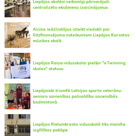
Liepājas skolēni veiksmīgi pārvarējuši
centralizēto eksāmenu izaicinājumus
Aicina iedzīvotājus izteikt viedokli par
līdzfinansējuma noteikumiem Liepājas Karostas
mūzikas skolā
Liepājas Raiņa vidusskolai piešķir "eTwinning
skolas" statusu
Liepājnieki triumfē Latvijas sporta veterānu-
senioru savienības pašvaldību sacensībās
badmintonā
Liepājas Rietumkrasta vidusskolā tiks mainīta
izglītības pakāpe