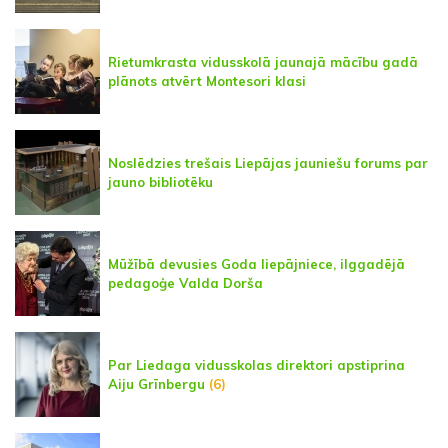
Rietumkrasta vidusskolā jaunajā mācību gadā
plānots atvērt Montesori klasi
Noslēdzies trešais Liepājas jauniešu forums par
jauno bibliotēku
Mūžībā devusies Goda liepājniece, ilggadējā
pedagoģe Valda Dorša
Par Liedaga vidusskolas direktori apstiprina
Aiju Grīnbergu
(6)