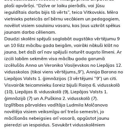
plaši apvāršņi. “Dzīve ar laiku pierādīs, vai Jūsu
ieguldītais darbs bijis tā vērts”, teica Vitkovskis. Mēra
vietnieks pateicās arī bērnu vecākiem un pedagogiem,
novēlot visiem saulainu vasaru, kas ļaus uzkrāt spēkus
jaunam darba cēlienam.
Daudzi skolēni spējuši saglabāt augstāko vērtējumu 9
un 10 līdz mācību gada beigām, vairāki nākuši klāt no
jauna, bet daži arī nav spējuši noturēt augsto līmeni. Ar
izcili labām sekmēm visa mācību gada garumā
izcēlušās Anna un Veronika Vasiļevskas no Liepājas 12.
vidusskolas (tikai viens vērtējums„9”), Annija Barona no
Liepājas Valsts 1. ģimnāzijas (3 vērtējumi ”9”) un citi.
Visvairāk teicamnieku šoreiz bijuši Raiņa 6. vidusskolā
(10), Liepājas 8. vidusskolā (9), Liepājas Valsts 1.
ģimnāzijā (7) un A.Puškina 2. vidusskolā (7).
Izglītības pārvaldes vadītāja Ludmila Molčanova
novēlēja visiem veiksmīgu arī trešo semestri, jo
mācīšanās nebeigsies arī vasarā, apgūstot jaunu
pieredzi un iespaidus. Savukārt vidusskolēniem